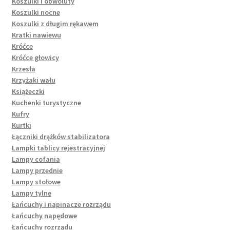
Koszulki i obwoluty
Koszulki nocne
Koszulki z długim rękawem
Kratki nawiewu
Króćce
Króćce głowicy
Krzesła
Krzyżaki wału
Książeczki
Kuchenki turystyczne
Kufry
Kurtki
Łączniki drążków stabilizatora
Lampki tablicy rejestracyjnej
Lampy cofania
Lampy przednie
Lampy stołowe
Lampy tylne
Łańcuchy i napinacze rozrządu
Łańcuchy napędowe
Łańcuchy rozrządu