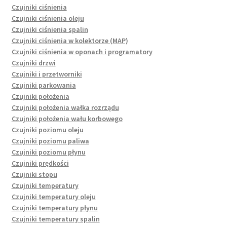
Czujniki ciśnienia
Czujniki ciśnienia oleju
Czujniki ciśnienia spalin
Czujniki ciśnienia w kolektorze (MAP)
Czujniki ciśnienia w oponach i programatory
Czujniki drzwi
Czujniki i przetworniki
Czujniki parkowania
Czujniki położenia
Czujniki położenia wałka rozrządu
Czujniki położenia wału korbowego
Czujniki poziomu oleju
Czujniki poziomu paliwa
Czujniki poziomu płynu
Czujniki prędkości
Czujniki stopu
Czujniki temperatury
Czujniki temperatury oleju
Czujniki temperatury płynu
Czujniki temperatury spalin