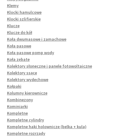
Klemy
Klocki hamulcowe
Klocki szlifierskie
Klucze
Klucze do kół
Koła dwumasowe i zamachowe
Koła pasowe
Koła pasowe pomp wody
Koła zębate
Kolektory słoneczne i panele fotowoltaiczne
Kolektory ssące
Kolektory wydechowe
Kołpaki
Kolumny kierownicze
Kombinezony
Kominiarki
Kompletne
Kompletne cylindry
Kompletne haki holownicze (belka + kula)
Kompletne rozrządy