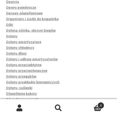
Oparcia
Opony pojedyncze
Oprawy oświetleniowe
Organizery i siatki do bagażnika
Ośki
Osłona silnika, skrzyni biegów
Osłony
Osłony amortyzatora
Osłony chłodnicy
Osłony dłoni
Osłony i odboje amortyzatorów
Osłony przeciwbłotne
Osłony przeciwsłoneczne
Osłony przegubów
Osłony przekładni kierowniczych
Osłony, zaślepki
Oświetlenie kabiny
Oświetlenie pojazdu
Owiewki
0
Panele sterowania, przełączniki
Szukaj:
Szukaj
Panewki