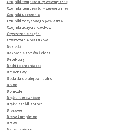
Czujniki temperatury wewnętrznej
Czujniki temperatury zewnętrznej
Czujniki uderzenia
Czujniki zasysanego powietrza
Czujniki zużycia klocków
Czyszczenie części
Czyszczenie plastików
Dekielki
Dekoracje tortów i ciast
Detektory
Dętki i ochraniacze
Dmuchawy
Dodatki do olejów i paliw
Dolne
Doniczki
Drążki kierownicze
Drążki stabilizatora
Dresowe
Dresy kompletne
Drzwi
Dysze olejowe