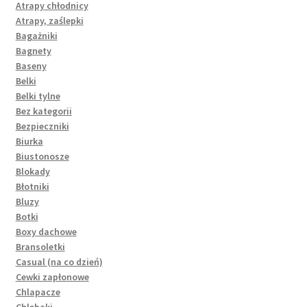
Atrapy chłodnicy
Atrapy, zaślepki
Bagażniki
Bagnety
Baseny
Belki
Belki tylne
Bez kategorii
Bezpieczniki
Biurka
Biustonosze
Blokady
Błotniki
Bluzy
Botki
Boxy dachowe
Bransoletki
Casual (na co dzień)
Cewki zapłonowe
Chlapacze
Chlebaki