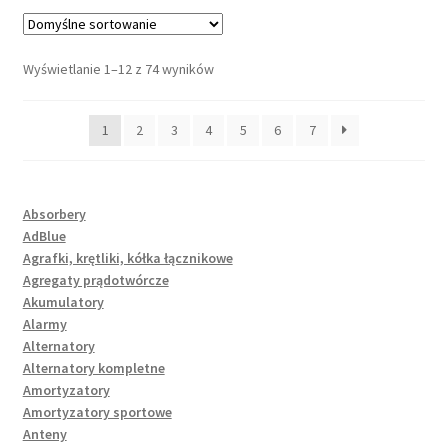
Wyświetlanie 1–12 z 74 wyników
1
2
3
4
5
6
7
Absorbery
AdBlue
Agrafki, krętliki, kółka łącznikowe
Agregaty prądotwórcze
Akumulatory
Alarmy
Alternatory
Alternatory kompletne
Amortyzatory
Amortyzatory sportowe
Anteny