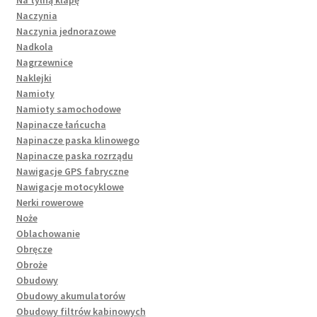
Naczynia
Naczynia jednorazowe
Nadkola
Nagrzewnice
Naklejki
Namioty
Namioty samochodowe
Napinacze łańcucha
Napinacze paska klinowego
Napinacze paska rozrządu
Nawigacje GPS fabryczne
Nawigacje motocyklowe
Nerki rowerowe
Noże
Oblachowanie
Obręcze
Obroże
Obudowy
Obudowy akumulatorów
Obudowy filtrów kabinowych