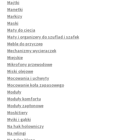
Majtki
Manetki
Markizy
Maski
Maty do cięcia
Maty i organizery do szuflad i szafek
Meble do przyczep
Mechanizmy wycieraczek
Miejskie
Mikrofony przewodowe
Miski olejowe
Mocowania i uchwyty
Mocowanie koła zapasowego
Moduły
Moduły komfortu
Moduły zapłonowe
Moskitiery
Myjki i gąbki
Na hak holowniczy
Na relingi
Na tylną klapę