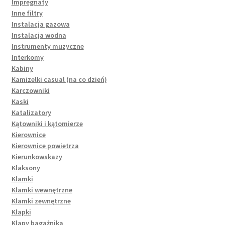
Impregnaty
Inne filtry
Instalacja gazowa
Instalacja wodna
Instrumenty muzyczne
Interkomy
Kabiny
Kamizelki casual (na co dzień)
Karczowniki
Kaski
Katalizatory
Kątowniki i kątomierze
Kierownice
Kierownice powietrza
Kierunkowskazy
Klaksony
Klamki
Klamki wewnętrzne
Klamki zewnętrzne
Klapki
Klapy bagażnika