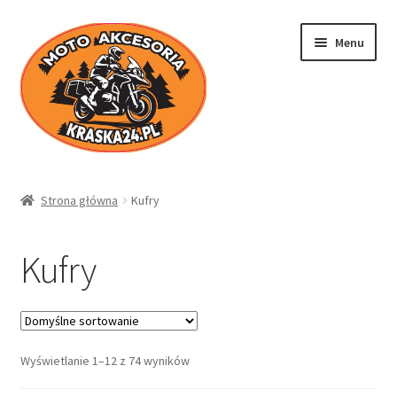
Przejdź
Przejdź
Menu
do
do
nawigacji
treści
Kraska24.pl
Strona główna
Kufry
Sklep
Kufry
Koszyk
Moje konto
Wyświetlanie 1–12 z 74 wyników
Regulamin