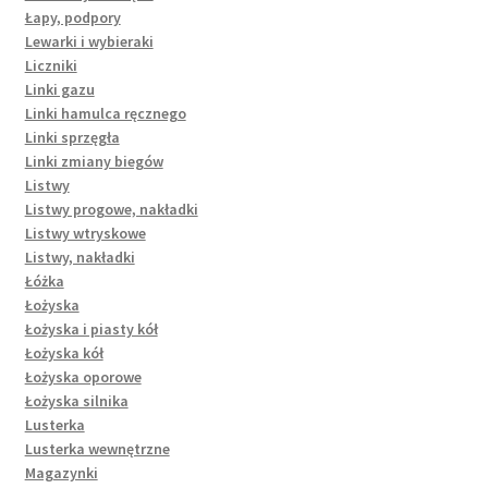
Łapy, podpory
Lewarki i wybieraki
Liczniki
Linki gazu
Linki hamulca ręcznego
Linki sprzęgła
Linki zmiany biegów
Listwy
Listwy progowe, nakładki
Listwy wtryskowe
Listwy, nakładki
Łóżka
Łożyska
Łożyska i piasty kół
Łożyska kół
Łożyska oporowe
Łożyska silnika
Lusterka
Lusterka wewnętrzne
Magazynki