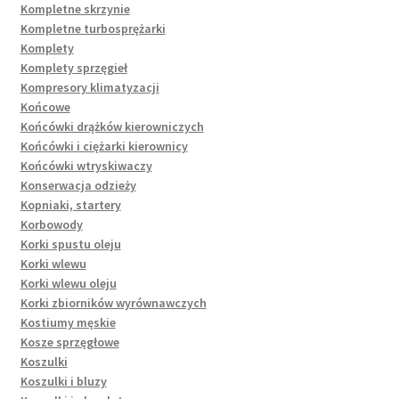
Kompletne skrzynie
Kompletne turbosprężarki
Komplety
Komplety sprzęgieł
Kompresory klimatyzacji
Końcowe
Końcówki drążków kierowniczych
Końcówki i ciężarki kierownicy
Końcówki wtryskiwaczy
Konserwacja odzieży
Kopniaki, startery
Korbowody
Korki spustu oleju
Korki wlewu
Korki wlewu oleju
Korki zbiorników wyrównawczych
Kostiumy męskie
Kosze sprzęgłowe
Koszulki
Koszulki i bluzy