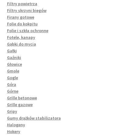
Filtry powietrza
Filtry skrzyni biegów
Firany gotowe
Folie do kokpitu
Folie i szkła ochronne
Fotele, kanapy
Gąbki do mycia
Gałki
Gaźniki
Głowice
Gmole
Gogle
Góra
Górne
Grille betonowe
Grille gazowe
Gripy
Gumy drążków stabilizatora
Halogeny
Hokery