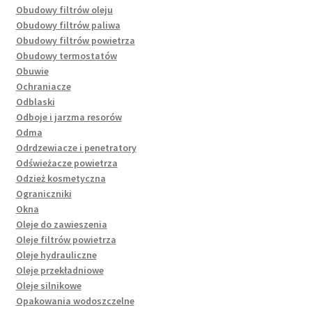
Obudowy filtrów oleju
Obudowy filtrów paliwa
Obudowy filtrów powietrza
Obudowy termostatów
Obuwie
Ochraniacze
Odblaski
Odboje i jarzma resorów
Odma
Odrdzewiacze i penetratory
Odświeżacze powietrza
Odzież kosmetyczna
Ograniczniki
Okna
Oleje do zawieszenia
Oleje filtrów powietrza
Oleje hydrauliczne
Oleje przekładniowe
Oleje silnikowe
Opakowania wodoszczelne