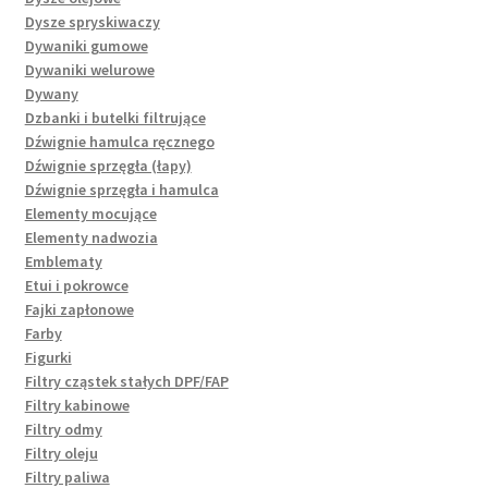
Dysze spryskiwaczy
Dywaniki gumowe
Dywaniki welurowe
Dywany
Dzbanki i butelki filtrujące
Dźwignie hamulca ręcznego
Dźwignie sprzęgła (łapy)
Dźwignie sprzęgła i hamulca
Elementy mocujące
Elementy nadwozia
Emblematy
Etui i pokrowce
Fajki zapłonowe
Farby
Figurki
Filtry cząstek stałych DPF/FAP
Filtry kabinowe
Filtry odmy
Filtry oleju
Filtry paliwa