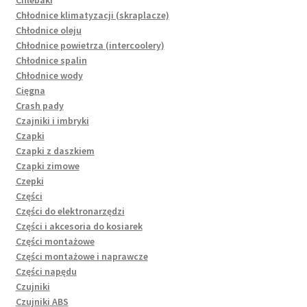
Chłodnice klimatyzacji (skraplacze)
Chłodnice oleju
Chłodnice powietrza (intercoolery)
Chłodnice spalin
Chłodnice wody
Cięgna
Crash pady
Czajniki i imbryki
Czapki
Czapki z daszkiem
Czapki zimowe
Czepki
Części
Części do elektronarzędzi
Części i akcesoria do kosiarek
Części montażowe
Części montażowe i naprawcze
Części napędu
Czujniki
Czujniki ABS