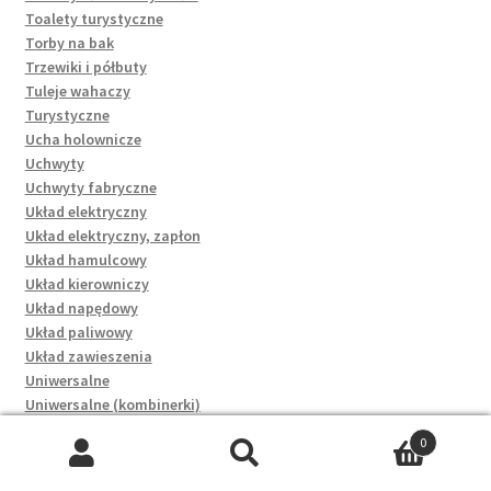
Toalety turystyczne
Torby na bak
Trzewiki i półbuty
Tuleje wahaczy
Turystyczne
Ucha holownicze
Uchwyty
Uchwyty fabryczne
Układ elektryczny
Układ elektryczny, zapłon
Układ hamulcowy
Układ kierowniczy
Układ napędowy
Układ paliwowy
Układ zawieszenia
Uniwersalne
Uniwersalne (kombinerki)
Uszczelki
0
Uszczelki głowicy
Szukaj:
Szukaj
Uszczelki kolektorów