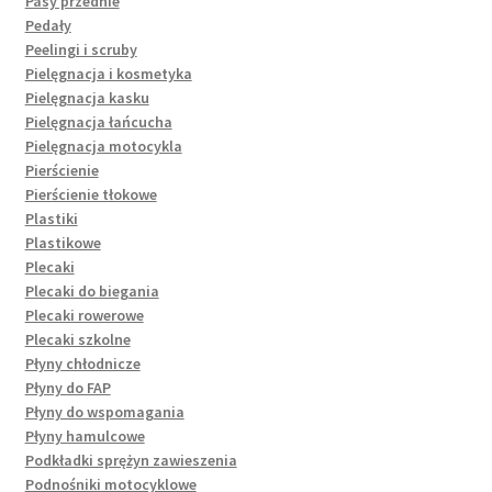
Pasy przednie
Pedały
Peelingi i scruby
Pielęgnacja i kosmetyka
Pielęgnacja kasku
Pielęgnacja łańcucha
Pielęgnacja motocykla
Pierścienie
Pierścienie tłokowe
Plastiki
Plastikowe
Plecaki
Plecaki do biegania
Plecaki rowerowe
Plecaki szkolne
Płyny chłodnicze
Płyny do FAP
Płyny do wspomagania
Płyny hamulcowe
Podkładki sprężyn zawieszenia
Podnośniki motocyklowe