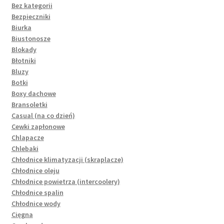
Bez kategorii
Bezpieczniki
Biurka
Biustonosze
Blokady
Błotniki
Bluzy
Botki
Boxy dachowe
Bransoletki
Casual (na co dzień)
Cewki zapłonowe
Chlapacze
Chlebaki
Chłodnice klimatyzacji (skraplacze)
Chłodnice oleju
Chłodnice powietrza (intercoolery)
Chłodnice spalin
Chłodnice wody
Cięgna