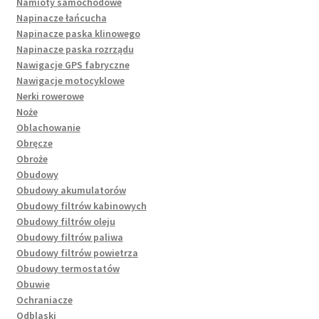
Namioty samochodowe
Napinacze łańcucha
Napinacze paska klinowego
Napinacze paska rozrządu
Nawigacje GPS fabryczne
Nawigacje motocyklowe
Nerki rowerowe
Noże
Oblachowanie
Obręcze
Obroże
Obudowy
Obudowy akumulatorów
Obudowy filtrów kabinowych
Obudowy filtrów oleju
Obudowy filtrów paliwa
Obudowy filtrów powietrza
Obudowy termostatów
Obuwie
Ochraniacze
Odblaski