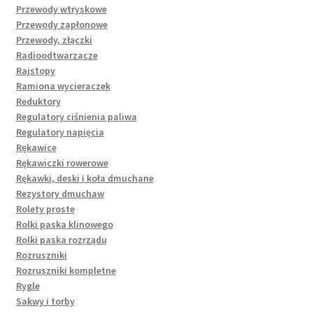
Przewody wtryskowe
Przewody zapłonowe
Przewody, złączki
Radioodtwarzacze
Rajstopy
Ramiona wycieraczek
Reduktory
Regulatory ciśnienia paliwa
Regulatory napięcia
Rękawice
Rękawiczki rowerowe
Rękawki, deski i koła dmuchane
Rezystory dmuchaw
Rolety proste
Rolki paska klinowego
Rolki paska rozrządu
Rozruszniki
Rozruszniki kompletne
Rygle
Sakwy i torby