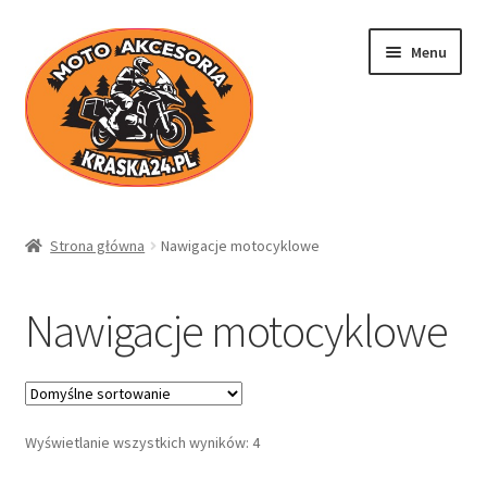
Przejdź
Przejdź
Menu
do
do
nawigacji
treści
Kraska24.pl
Strona główna
Nawigacje motocyklowe
Sklep
Nawigacje motocyklowe
Koszyk
Moje konto
Wyświetlanie wszystkich wyników: 4
Regulamin