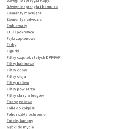
Dźwignie sprzęgła (łapy)
Dźwignie sprzęgła i hamulca
Elementy mocujące
Elementy nadwozia
Emblematy
Etui i pokrowce
Fajki zapłonowe
Farby
Figurki
Filtry cząstek stałych DPF/FAP
Filtry kabinowe
Filtry odmy
Filtry oleju
Filtry paliwa
Filtry powietrza
Filtry skrzyni biegów
Firany gotowe
Folie do kokpitu
Folie i szkła ochronne
Fotele, kanapy
Gąbki do mycia