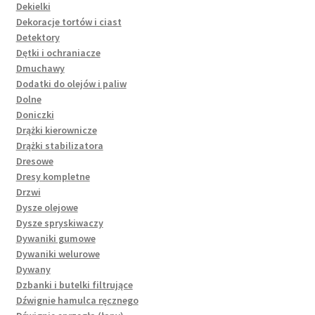
Dekielki
Dekoracje tortów i ciast
Detektory
Dętki i ochraniacze
Dmuchawy
Dodatki do olejów i paliw
Dolne
Doniczki
Drążki kierownicze
Drążki stabilizatora
Dresowe
Dresy kompletne
Drzwi
Dysze olejowe
Dysze spryskiwaczy
Dywaniki gumowe
Dywaniki welurowe
Dywany
Dzbanki i butelki filtrujące
Dźwignie hamulca ręcznego