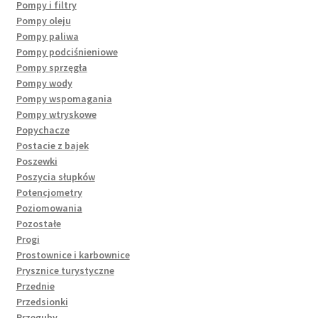
Pompy i filtry
Pompy oleju
Pompy paliwa
Pompy podciśnieniowe
Pompy sprzęgła
Pompy wody
Pompy wspomagania
Pompy wtryskowe
Popychacze
Postacie z bajek
Poszewki
Poszycia słupków
Potencjometry
Poziomowania
Pozostałe
Progi
Prostownice i karbownice
Prysznice turystyczne
Przednie
Przedsionki
Przeguby