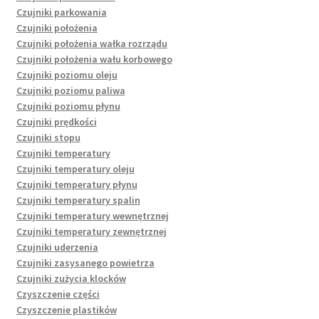
Czujniki parkowania
Czujniki położenia
Czujniki położenia wałka rozrządu
Czujniki położenia wału korbowego
Czujniki poziomu oleju
Czujniki poziomu paliwa
Czujniki poziomu płynu
Czujniki prędkości
Czujniki stopu
Czujniki temperatury
Czujniki temperatury oleju
Czujniki temperatury płynu
Czujniki temperatury spalin
Czujniki temperatury wewnętrznej
Czujniki temperatury zewnętrznej
Czujniki uderzenia
Czujniki zasysanego powietrza
Czujniki zużycia klocków
Czyszczenie części
Czyszczenie plastików