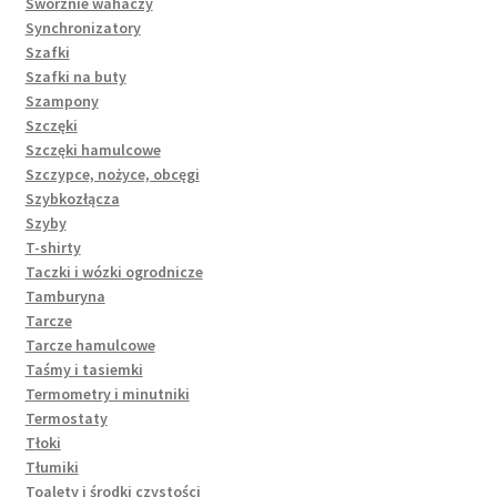
Sworznie wahaczy
Synchronizatory
Szafki
Szafki na buty
Szampony
Szczęki
Szczęki hamulcowe
Szczypce, nożyce, obcęgi
Szybkozłącza
Szyby
T-shirty
Taczki i wózki ogrodnicze
Tamburyna
Tarcze
Tarcze hamulcowe
Taśmy i tasiemki
Termometry i minutniki
Termostaty
Tłoki
Tłumiki
Toalety i środki czystości