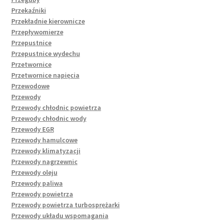
Przekaźniki
Przekładnie kierownicze
Przepływomierze
Przepustnice
Przepustnice wydechu
Przetwornice
Przetwornice napięcia
Przewodowe
Przewody
Przewody chłodnic powietrza
Przewody chłodnic wody
Przewody EGR
Przewody hamulcowe
Przewody klimatyzacji
Przewody nagrzewnic
Przewody oleju
Przewody paliwa
Przewody powietrza
Przewody powietrza turbosprężarki
Przewody układu wspomagania