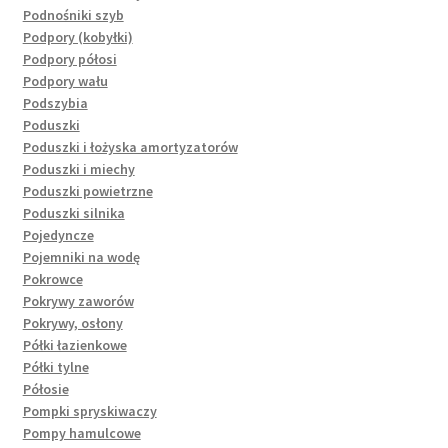
Podnośniki szyb
Podpory (kobyłki)
Podpory półosi
Podpory wału
Podszybia
Poduszki
Poduszki i łożyska amortyzatorów
Poduszki i miechy
Poduszki powietrzne
Poduszki silnika
Pojedyncze
Pojemniki na wodę
Pokrowce
Pokrywy zaworów
Pokrywy, osłony
Półki łazienkowe
Półki tylne
Półosie
Pompki spryskiwaczy
Pompy hamulcowe