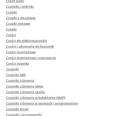
Crash pady
Czajniki i imbryki
Czapki
Czapki z daszkiem
Czapki zimowe
Czepki
Części
Części do elektronarzędzi
Części i akcesoria do kosiarek
Części montażowe
Części montażowe i naprawcze
Części napędu
Czujniki
Czujniki ABS
Czujniki ciśnienia
Czujniki ciśnienia oleju
Czujniki ciśnienia spalin
Czujniki ciśnienia w kolektorze (MAP)
Czujniki ciśnienia w oponach i programatory
Czujniki drzwi
Czujniki i przetworniki