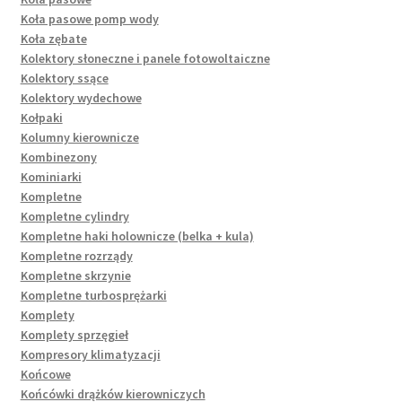
Koła pasowe pomp wody
Koła zębate
Kolektory słoneczne i panele fotowoltaiczne
Kolektory ssące
Kolektory wydechowe
Kołpaki
Kolumny kierownicze
Kombinezony
Kominiarki
Kompletne
Kompletne cylindry
Kompletne haki holownicze (belka + kula)
Kompletne rozrządy
Kompletne skrzynie
Kompletne turbosprężarki
Komplety
Komplety sprzęgieł
Kompresory klimatyzacji
Końcowe
Końcówki drążków kierowniczych