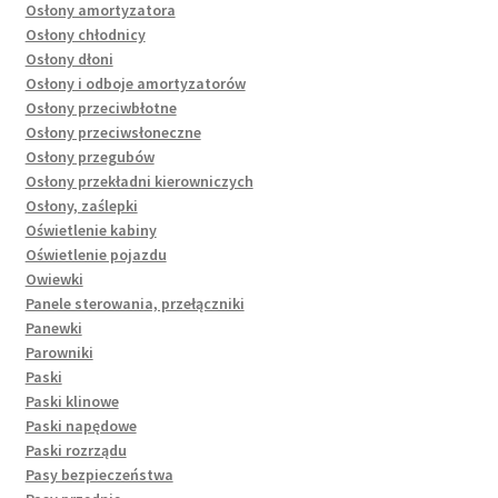
Osłony amortyzatora
Osłony chłodnicy
Osłony dłoni
Osłony i odboje amortyzatorów
Osłony przeciwbłotne
Osłony przeciwsłoneczne
Osłony przegubów
Osłony przekładni kierowniczych
Osłony, zaślepki
Oświetlenie kabiny
Oświetlenie pojazdu
Owiewki
Panele sterowania, przełączniki
Panewki
Parowniki
Paski
Paski klinowe
Paski napędowe
Paski rozrządu
Pasy bezpieczeństwa