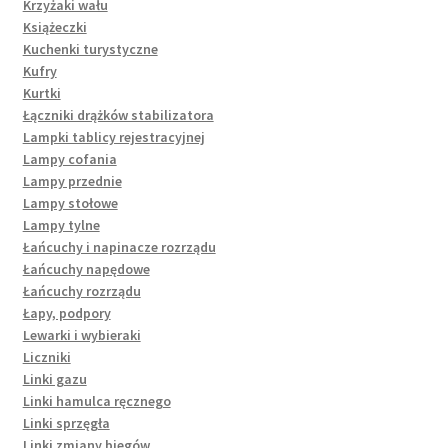
Krzyżaki wału
Książeczki
Kuchenki turystyczne
Kufry
Kurtki
Łączniki drążków stabilizatora
Lampki tablicy rejestracyjnej
Lampy cofania
Lampy przednie
Lampy stołowe
Lampy tylne
Łańcuchy i napinacze rozrządu
Łańcuchy napędowe
Łańcuchy rozrządu
Łapy, podpory
Lewarki i wybieraki
Liczniki
Linki gazu
Linki hamulca ręcznego
Linki sprzęgła
Linki zmiany biegów