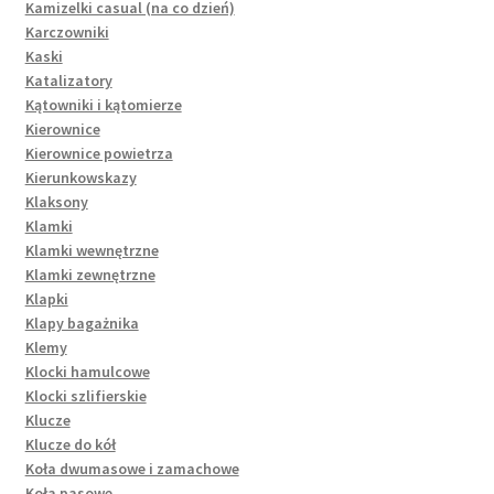
Kamizelki casual (na co dzień)
Karczowniki
Kaski
Katalizatory
Kątowniki i kątomierze
Kierownice
Kierownice powietrza
Kierunkowskazy
Klaksony
Klamki
Klamki wewnętrzne
Klamki zewnętrzne
Klapki
Klapy bagażnika
Klemy
Klocki hamulcowe
Klocki szlifierskie
Klucze
Klucze do kół
Koła dwumasowe i zamachowe
Koła pasowe