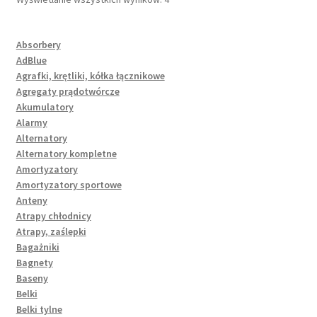
Absorbery
AdBlue
Agrafki, krętliki, kółka łącznikowe
Agregaty prądotwórcze
Akumulatory
Alarmy
Alternatory
Alternatory kompletne
Amortyzatory
Amortyzatory sportowe
Anteny
Atrapy chłodnicy
Atrapy, zaślepki
Bagażniki
Bagnety
Baseny
Belki
Belki tylne