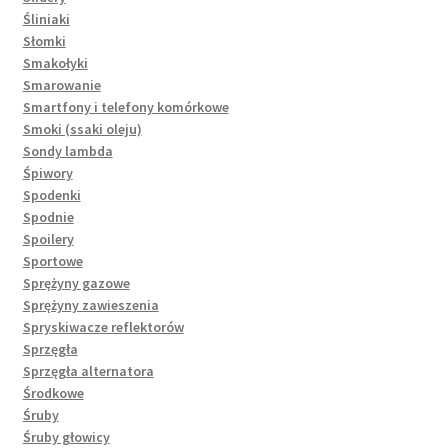
Śliniaki
Słomki
Smakołyki
Smarowanie
Smartfony i telefony komórkowe
Smoki (ssaki oleju)
Sondy lambda
Śpiwory
Spodenki
Spodnie
Spoilery
Sportowe
Sprężyny gazowe
Sprężyny zawieszenia
Spryskiwacze reflektorów
Sprzęgła
Sprzęgła alternatora
Środkowe
Śruby
Śruby głowicy