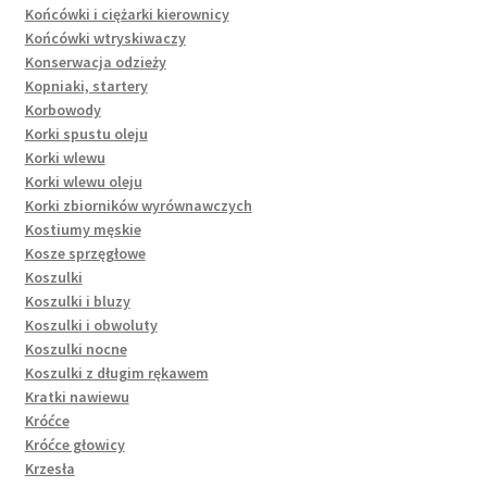
Końcówki i ciężarki kierownicy
Końcówki wtryskiwaczy
Konserwacja odzieży
Kopniaki, startery
Korbowody
Korki spustu oleju
Korki wlewu
Korki wlewu oleju
Korki zbiorników wyrównawczych
Kostiumy męskie
Kosze sprzęgłowe
Koszulki
Koszulki i bluzy
Koszulki i obwoluty
Koszulki nocne
Koszulki z długim rękawem
Kratki nawiewu
Króćce
Króćce głowicy
Krzesła