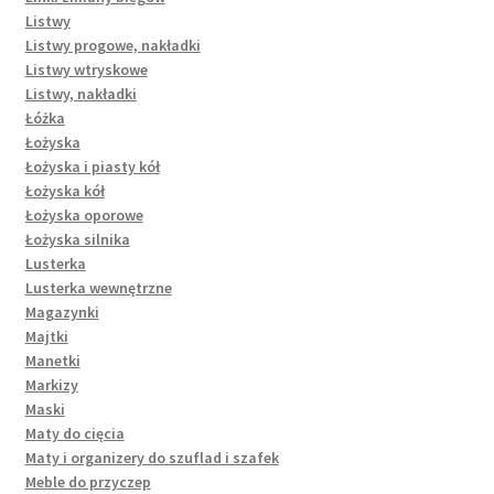
Listwy
Listwy progowe, nakładki
Listwy wtryskowe
Listwy, nakładki
Łóżka
Łożyska
Łożyska i piasty kół
Łożyska kół
Łożyska oporowe
Łożyska silnika
Lusterka
Lusterka wewnętrzne
Magazynki
Majtki
Manetki
Markizy
Maski
Maty do cięcia
Maty i organizery do szuflad i szafek
Meble do przyczep