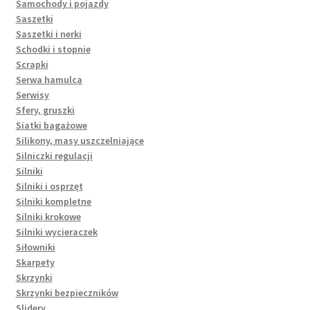
Samochody i pojazdy
Saszetki
Saszetki i nerki
Schodki i stopnie
Scrapki
Serwa hamulca
Serwisy
Sfery, gruszki
Siatki bagażowe
Silikony, masy uszczelniające
Silniczki regulacji
Silniki
Silniki i osprzęt
Silniki kompletne
Silniki krokowe
Silniki wycieraczek
Siłowniki
Skarpety
Skrzynki
Skrzynki bezpieczników
Slidery