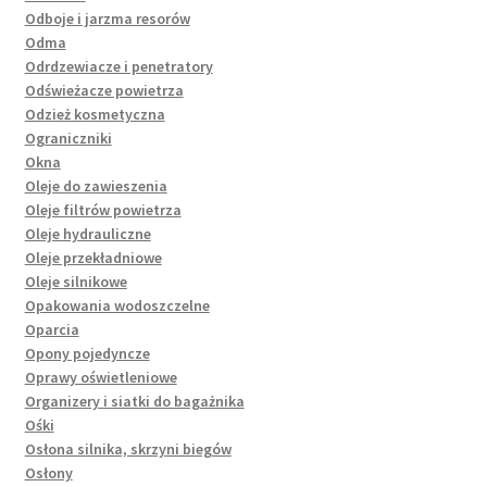
Odboje i jarzma resorów
Odma
Odrdzewiacze i penetratory
Odświeżacze powietrza
Odzież kosmetyczna
Ograniczniki
Okna
Oleje do zawieszenia
Oleje filtrów powietrza
Oleje hydrauliczne
Oleje przekładniowe
Oleje silnikowe
Opakowania wodoszczelne
Oparcia
Opony pojedyncze
Oprawy oświetleniowe
Organizery i siatki do bagażnika
Ośki
Osłona silnika, skrzyni biegów
Osłony