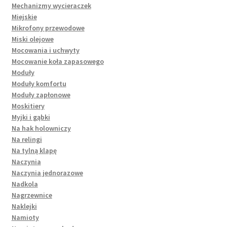
Mechanizmy wycieraczek
Miejskie
Mikrofony przewodowe
Miski olejowe
Mocowania i uchwyty
Mocowanie koła zapasowego
Moduły
Moduły komfortu
Moduły zapłonowe
Moskitiery
Myjki i gąbki
Na hak holowniczy
Na relingi
Na tylną klapę
Naczynia
Naczynia jednorazowe
Nadkola
Nagrzewnice
Naklejki
Namioty