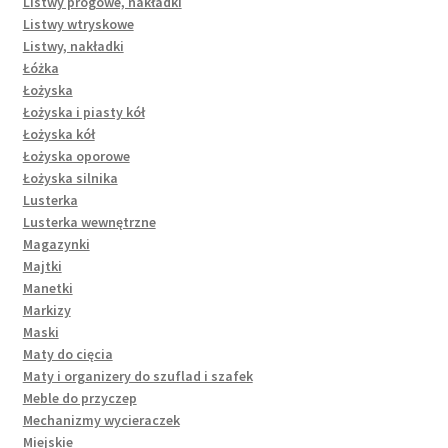
Listwy progowe, nakładki
Listwy wtryskowe
Listwy, nakładki
Łóżka
Łożyska
Łożyska i piasty kół
Łożyska kół
Łożyska oporowe
Łożyska silnika
Lusterka
Lusterka wewnętrzne
Magazynki
Majtki
Manetki
Markizy
Maski
Maty do cięcia
Maty i organizery do szuflad i szafek
Meble do przyczep
Mechanizmy wycieraczek
Miejskie