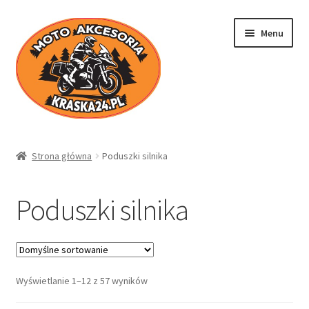
Przejdź
Przejdź
Menu
do
do
nawigacji
treści
Kraska24.pl
Strona główna
Poduszki silnika
Sklep
Poduszki silnika
Koszyk
Moje konto
Wyświetlanie 1–12 z 57 wyników
Regulamin