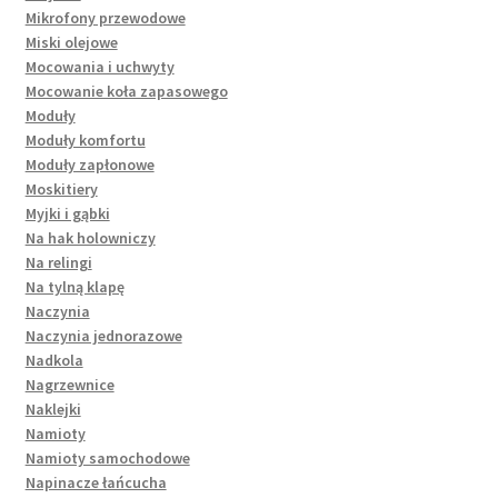
Mikrofony przewodowe
Miski olejowe
Mocowania i uchwyty
Mocowanie koła zapasowego
Moduły
Moduły komfortu
Moduły zapłonowe
Moskitiery
Myjki i gąbki
Na hak holowniczy
Na relingi
Na tylną klapę
Naczynia
Naczynia jednorazowe
Nadkola
Nagrzewnice
Naklejki
Namioty
Namioty samochodowe
Napinacze łańcucha