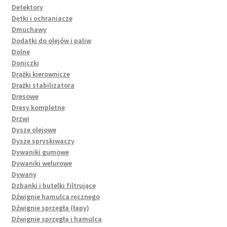
Detektory
Dętki i ochraniacze
Dmuchawy
Dodatki do olejów i paliw
Dolne
Doniczki
Drążki kierownicze
Drążki stabilizatora
Dresowe
Dresy kompletne
Drzwi
Dysze olejowe
Dysze spryskiwaczy
Dywaniki gumowe
Dywaniki welurowe
Dywany
Dzbanki i butelki filtrujące
Dźwignie hamulca ręcznego
Dźwignie sprzęgła (łapy)
Dźwignie sprzęgła i hamulca