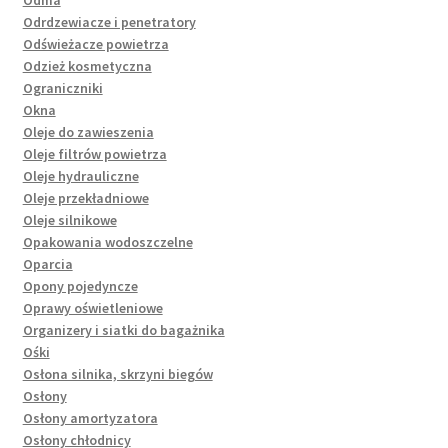
Odrdzewiacze i penetratory
Odświeżacze powietrza
Odzież kosmetyczna
Ograniczniki
Okna
Oleje do zawieszenia
Oleje filtrów powietrza
Oleje hydrauliczne
Oleje przekładniowe
Oleje silnikowe
Opakowania wodoszczelne
Oparcia
Opony pojedyncze
Oprawy oświetleniowe
Organizery i siatki do bagażnika
Ośki
Osłona silnika, skrzyni biegów
Osłony
Osłony amortyzatora
Osłony chłodnicy