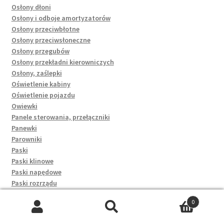
Osłony dłoni
Osłony i odboje amortyzatorów
Osłony przeciwbłotne
Osłony przeciwsłoneczne
Osłony przegubów
Osłony przekładni kierowniczych
Osłony, zaślepki
Oświetlenie kabiny
Oświetlenie pojazdu
Owiewki
Panele sterowania, przełączniki
Panewki
Parowniki
Paski
Paski klinowe
Paski napędowe
Paski rozrządu
Pasy bezpieczeństwa
0
Pasy przednie
Szukaj:
Szukaj
Pedały