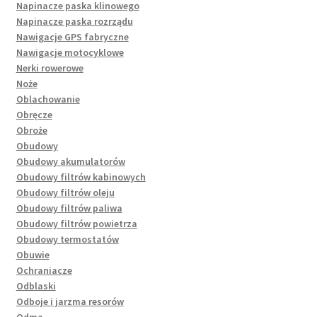
Napinacze paska klinowego
Napinacze paska rozrządu
Nawigacje GPS fabryczne
Nawigacje motocyklowe
Nerki rowerowe
Noże
Oblachowanie
Obręcze
Obroże
Obudowy
Obudowy akumulatorów
Obudowy filtrów kabinowych
Obudowy filtrów oleju
Obudowy filtrów paliwa
Obudowy filtrów powietrza
Obudowy termostatów
Obuwie
Ochraniacze
Odblaski
Odboje i jarzma resorów
Odma