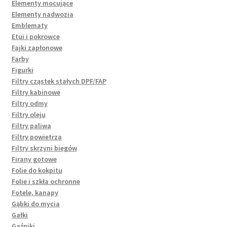
Elementy mocujące
Elementy nadwozia
Emblematy
Etui i pokrowce
Fajki zapłonowe
Farby
Figurki
Filtry cząstek stałych DPF/FAP
Filtry kabinowe
Filtry odmy
Filtry oleju
Filtry paliwa
Filtry powietrza
Filtry skrzyni biegów
Firany gotowe
Folie do kokpitu
Folie i szkła ochronne
Fotele, kanapy
Gąbki do mycia
Gałki
Gaźniki