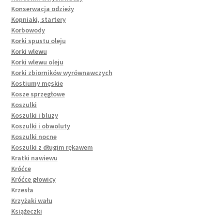
Konserwacja odzieży
Kopniaki, startery
Korbowody
Korki spustu oleju
Korki wlewu
Korki wlewu oleju
Korki zbiorników wyrównawczych
Kostiumy męskie
Kosze sprzęgłowe
Koszulki
Koszulki i bluzy
Koszulki i obwoluty
Koszulki nocne
Koszulki z długim rękawem
Kratki nawiewu
Króćce
Króćce głowicy
Krzesła
Krzyżaki wału
Książeczki