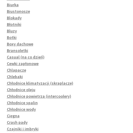
Biurka
Biustonosze
Blokady
Błotniki
Bluzy
Botki
Boxy dachowe
Bransoletki
Casual (na co dzień)
Cewki zapłonowe
Chlapacze
Chlebaki
Chłodnice klimatyzacji (skraplacze)
Chłodnice oleju
Chłodnice powietrza (intercoolery)
Chłodnice spalin
Chłodnice wody
Cięgna
Crash pady
Czajniki i imbryki