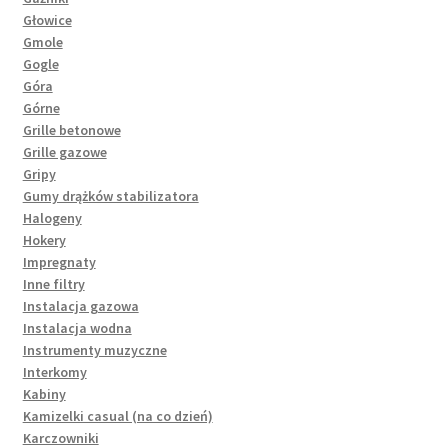
Głowice
Gmole
Gogle
Góra
Górne
Grille betonowe
Grille gazowe
Gripy
Gumy drążków stabilizatora
Halogeny
Hokery
Impregnaty
Inne filtry
Instalacja gazowa
Instalacja wodna
Instrumenty muzyczne
Interkomy
Kabiny
Kamizelki casual (na co dzień)
Karczowniki