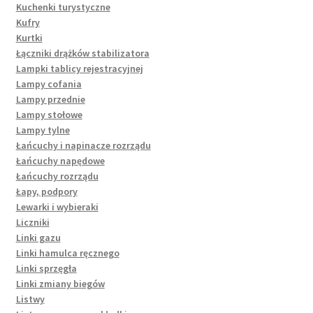
Kuchenki turystyczne
Kufry
Kurtki
Łączniki drążków stabilizatora
Lampki tablicy rejestracyjnej
Lampy cofania
Lampy przednie
Lampy stołowe
Lampy tylne
Łańcuchy i napinacze rozrządu
Łańcuchy napędowe
Łańcuchy rozrządu
Łapy, podpory
Lewarki i wybieraki
Liczniki
Linki gazu
Linki hamulca ręcznego
Linki sprzęgła
Linki zmiany biegów
Listwy