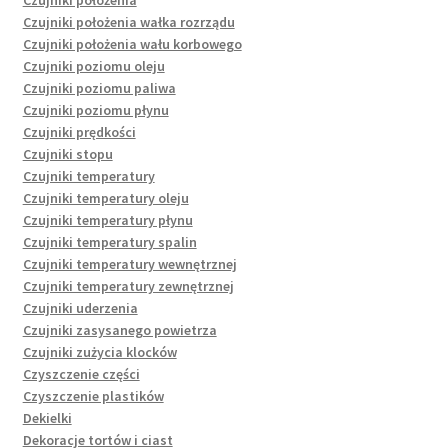
Czujniki położenia wałka rozrządu
Czujniki położenia wału korbowego
Czujniki poziomu oleju
Czujniki poziomu paliwa
Czujniki poziomu płynu
Czujniki prędkości
Czujniki stopu
Czujniki temperatury
Czujniki temperatury oleju
Czujniki temperatury płynu
Czujniki temperatury spalin
Czujniki temperatury wewnętrznej
Czujniki temperatury zewnętrznej
Czujniki uderzenia
Czujniki zasysanego powietrza
Czujniki zużycia klocków
Czyszczenie części
Czyszczenie plastików
Dekielki
Dekoracje tortów i ciast