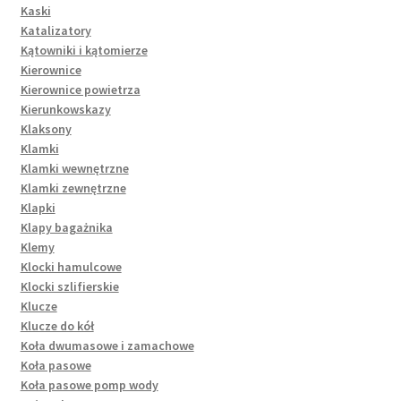
Kaski
Katalizatory
Kątowniki i kątomierze
Kierownice
Kierownice powietrza
Kierunkowskazy
Klaksony
Klamki
Klamki wewnętrzne
Klamki zewnętrzne
Klapki
Klapy bagażnika
Klemy
Klocki hamulcowe
Klocki szlifierskie
Klucze
Klucze do kół
Koła dwumasowe i zamachowe
Koła pasowe
Koła pasowe pomp wody