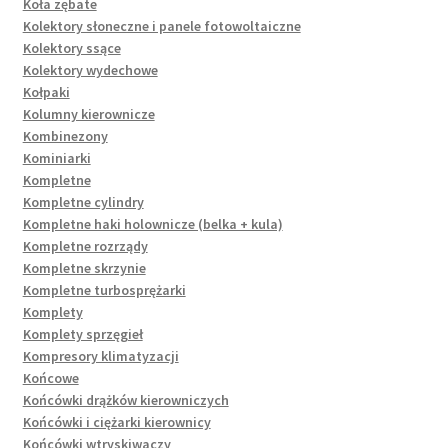
Koła zębate
Kolektory słoneczne i panele fotowoltaiczne
Kolektory ssące
Kolektory wydechowe
Kołpaki
Kolumny kierownicze
Kombinezony
Kominiarki
Kompletne
Kompletne cylindry
Kompletne haki holownicze (belka + kula)
Kompletne rozrządy
Kompletne skrzynie
Kompletne turbosprężarki
Komplety
Komplety sprzęgieł
Kompresory klimatyzacji
Końcowe
Końcówki drążków kierowniczych
Końcówki i ciężarki kierownicy
Końcówki wtryskiwaczy