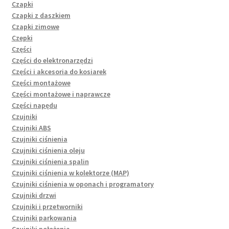
Czapki
Czapki z daszkiem
Czapki zimowe
Czepki
Części
Części do elektronarzędzi
Części i akcesoria do kosiarek
Części montażowe
Części montażowe i naprawcze
Części napędu
Czujniki
Czujniki ABS
Czujniki ciśnienia
Czujniki ciśnienia oleju
Czujniki ciśnienia spalin
Czujniki ciśnienia w kolektorze (MAP)
Czujniki ciśnienia w oponach i programatory
Czujniki drzwi
Czujniki i przetworniki
Czujniki parkowania
Czujniki położenia