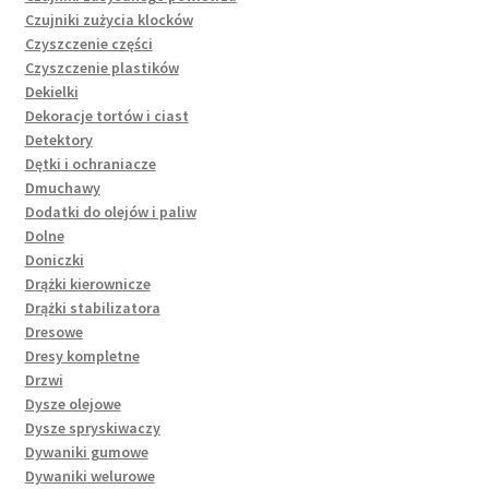
Czujniki zużycia klocków
Czyszczenie części
Czyszczenie plastików
Dekielki
Dekoracje tortów i ciast
Detektory
Dętki i ochraniacze
Dmuchawy
Dodatki do olejów i paliw
Dolne
Doniczki
Drążki kierownicze
Drążki stabilizatora
Dresowe
Dresy kompletne
Drzwi
Dysze olejowe
Dysze spryskiwaczy
Dywaniki gumowe
Dywaniki welurowe