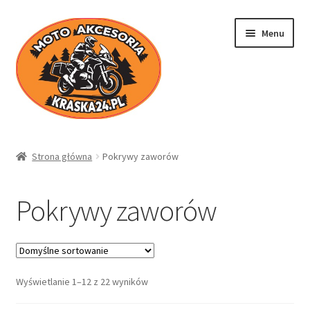
Przejdź
Przejdź
Menu
do
do
nawigacji
treści
Kraska24.pl
Strona główna
Pokrywy zaworów
Sklep
Pokrywy zaworów
Koszyk
Moje konto
Wyświetlanie 1–12 z 22 wyników
Regulamin