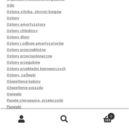
Ośki
Osłona silnika, skrzyni biegów
Osłony
Osłony amortyzatora
Osłony chłodnicy
Osłony dłoni
Osłony i odboje amortyzatorów
Osłony przeciwbłotne
Osłony przeciwsłoneczne
Osłony przegubów
Osłony przekładni kierowniczych
Osłony, zaślepki
Oświetlenie kabiny
Oświetlenie pojazdu
Owiewki
Panele sterowania, przełączniki
Panewki
Parowniki
0
Paski
Szukaj:
Szukaj
Paski klinowe