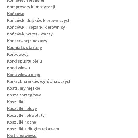
Kompresory klimatyzacji
Końcowe
Końcówki drążków kierowniczych
Końcówki i ciężarki kierownicy
Końcówki wtryskiwaczy
Konserwacja odzieży
Kopniaki, startery
Korbowody
Korki spustu oleju
Korki wlewu
Korki wlewu oleju
Korki zbiorników wyrównawczych
Kostiumy męskie
Kosze sprzęgłowe
Koszulki
Koszulki i bluzy
Koszulki i obwoluty
Koszulki nocne
Koszulki z długim rękawem
Kratki nawiewu