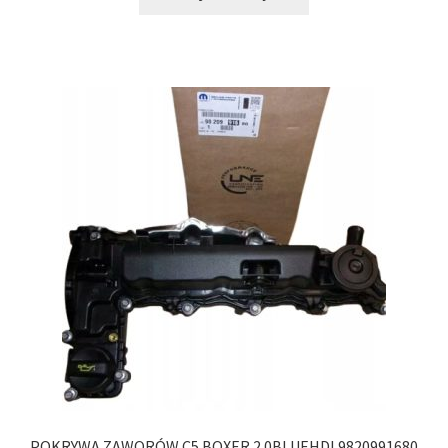
POKRYWA ZAWORÓW C5 BOXER 2.0BLUEHDI 9820991680