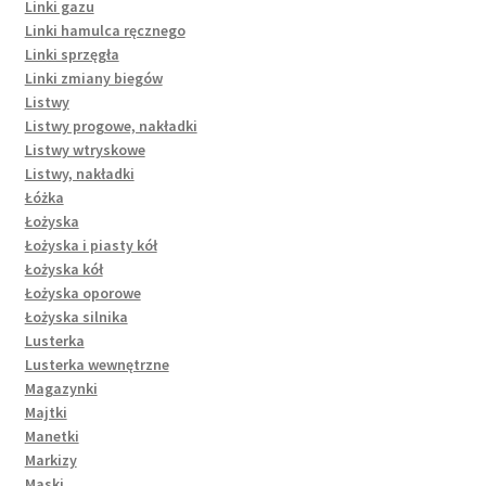
Linki gazu
Linki hamulca ręcznego
Linki sprzęgła
Linki zmiany biegów
Listwy
Listwy progowe, nakładki
Listwy wtryskowe
Listwy, nakładki
Łóżka
Łożyska
Łożyska i piasty kół
Łożyska kół
Łożyska oporowe
Łożyska silnika
Lusterka
Lusterka wewnętrzne
Magazynki
Majtki
Manetki
Markizy
Maski