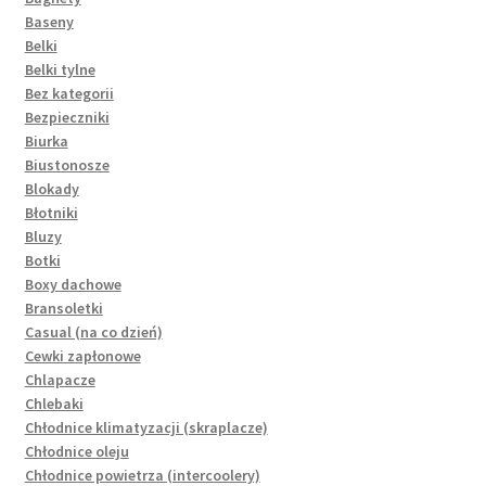
Baseny
Belki
Belki tylne
Bez kategorii
Bezpieczniki
Biurka
Biustonosze
Blokady
Błotniki
Bluzy
Botki
Boxy dachowe
Bransoletki
Casual (na co dzień)
Cewki zapłonowe
Chlapacze
Chlebaki
Chłodnice klimatyzacji (skraplacze)
Chłodnice oleju
Chłodnice powietrza (intercoolery)