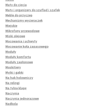
Maty do cięcia
Maty i organizery do szuflad i szafek
Meble do przyczep
Mechanizmy wycieraczek
Miejskie
Mikrofony przewodowe
Miski olejowe
Mocowania i uchwyty
Mocowanie koła zapasowego
Moduły
Moduły komfortu
Moduły zapłonowe
Moskitiery
Myjki i gąbki
Na hak holowniczy
Na relingi
Na tylną klapę
Naczynia
Naczynia jednorazowe
Nadkola