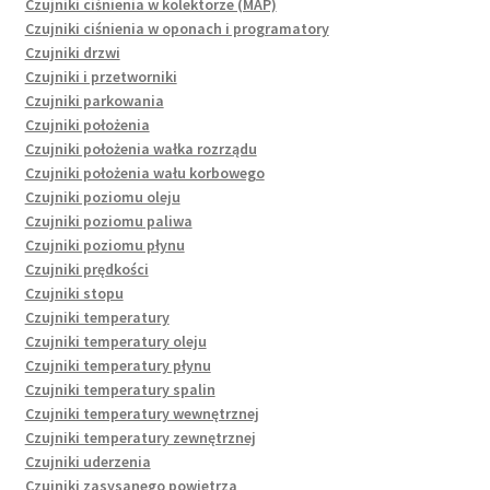
Czujniki ciśnienia w kolektorze (MAP)
Czujniki ciśnienia w oponach i programatory
Czujniki drzwi
Czujniki i przetworniki
Czujniki parkowania
Czujniki położenia
Czujniki położenia wałka rozrządu
Czujniki położenia wału korbowego
Czujniki poziomu oleju
Czujniki poziomu paliwa
Czujniki poziomu płynu
Czujniki prędkości
Czujniki stopu
Czujniki temperatury
Czujniki temperatury oleju
Czujniki temperatury płynu
Czujniki temperatury spalin
Czujniki temperatury wewnętrznej
Czujniki temperatury zewnętrznej
Czujniki uderzenia
Czujniki zasysanego powietrza