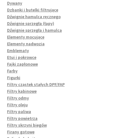
Dywany
Dzbanki i butelki filtrujące
Dźwignie hamulca ręcznego
Dźwignie sprzęgła (łapy)
Dźwignie sprzęgła i hamulca
Elementy mocujące
Elementy nadwozia
Emblematy
Etui i pokrowce
Fajki zapłonowe
Farby
Figurki
Filtry cząstek stałych DPF/FAP
Filtry kabinowe
Filtry odmy
Filtry oleju
Filtry paliwa
Filtry powietrza
Filtry skrzyni biegów
Firany gotowe