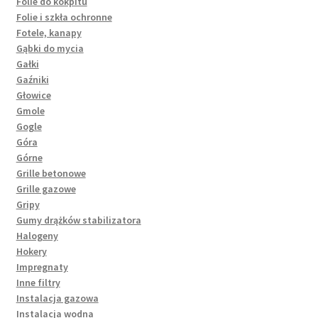
Folie do kokpitu
Folie i szkła ochronne
Fotele, kanapy
Gąbki do mycia
Gałki
Gaźniki
Głowice
Gmole
Gogle
Góra
Górne
Grille betonowe
Grille gazowe
Gripy
Gumy drążków stabilizatora
Halogeny
Hokery
Impregnaty
Inne filtry
Instalacja gazowa
Instalacja wodna