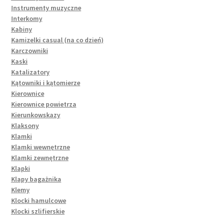
Instrumenty muzyczne
Interkomy
Kabiny
Kamizelki casual (na co dzień)
Karczowniki
Kaski
Katalizatory
Kątowniki i kątomierze
Kierownice
Kierownice powietrza
Kierunkowskazy
Klaksony
Klamki
Klamki wewnętrzne
Klamki zewnętrzne
Klapki
Klapy bagażnika
Klemy
Klocki hamulcowe
Klocki szlifierskie