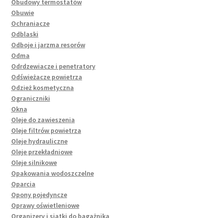
Obudowy termostatów
Obuwie
Ochraniacze
Odblaski
Odboje i jarzma resorów
Odma
Odrdzewiacze i penetratory
Odświeżacze powietrza
Odzież kosmetyczna
Ograniczniki
Okna
Oleje do zawieszenia
Oleje filtrów powietrza
Oleje hydrauliczne
Oleje przekładniowe
Oleje silnikowe
Opakowania wodoszczelne
Oparcia
Opony pojedyncze
Oprawy oświetleniowe
Organizery i siatki do bagażnika