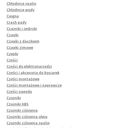
Chłodnice spalin
Chłodnice wody
Cięgna
Crash pady
Czajniki i imbryki
Czapki
Czapki z daszkiem
Czapki zimowe
Czepki
Części
Części do elektronarzędzi
Części i akcesoria do kosiarek
Części montażowe
Części montażowe i naprawcze
Części napędu
Czujniki
Czujniki ABS
Czujniki ciśnienia
Czujniki ciśnienia oleju
Czujniki ciśnienia spalin