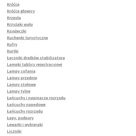
Króćce
Króćce głowicy
Krzesła
Krzyżaki wału
Książeczki
Kuchenki turystyczne
Kufry
Kurtki
Łączniki drążków stabilizatora
Lampki tablicy rejestracyjnej
Lampy cofania
Lampy przednie
Lampy stołowe
Lampy tylne
Łańcuchy i napinacze rozrządu
Łańcuchy napędowe
Łańcuchy rozrządu
Łapy, podpory
Lewarki i wybieraki
Liczniki