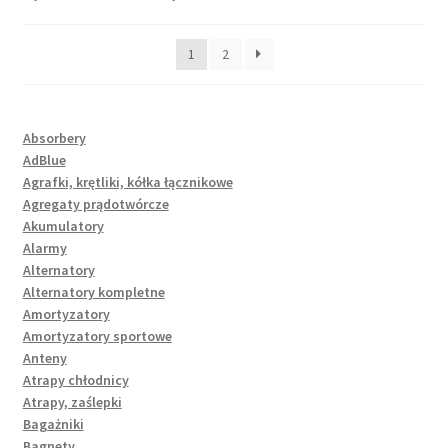
1
2
Absorbery
AdBlue
Agrafki, krętliki, kółka łącznikowe
Agregaty prądotwórcze
Akumulatory
Alarmy
Alternatory
Alternatory kompletne
Amortyzatory
Amortyzatory sportowe
Anteny
Atrapy chłodnicy
Atrapy, zaślepki
Bagażniki
Bagnety