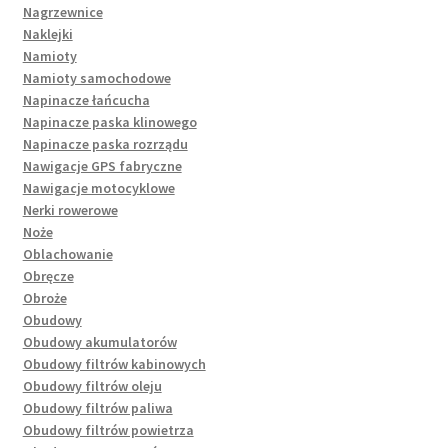
Nagrzewnice
Naklejki
Namioty
Namioty samochodowe
Napinacze łańcucha
Napinacze paska klinowego
Napinacze paska rozrządu
Nawigacje GPS fabryczne
Nawigacje motocyklowe
Nerki rowerowe
Noże
Oblachowanie
Obręcze
Obroże
Obudowy
Obudowy akumulatorów
Obudowy filtrów kabinowych
Obudowy filtrów oleju
Obudowy filtrów paliwa
Obudowy filtrów powietrza