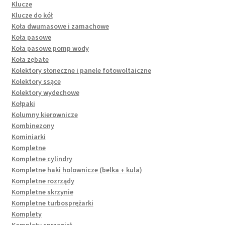
Klucze
Klucze do kół
Koła dwumasowe i zamachowe
Koła pasowe
Koła pasowe pomp wody
Koła zębate
Kolektory słoneczne i panele fotowoltaiczne
Kolektory ssące
Kolektory wydechowe
Kołpaki
Kolumny kierownicze
Kombinezony
Kominiarki
Kompletne
Kompletne cylindry
Kompletne haki holownicze (belka + kula)
Kompletne rozrządy
Kompletne skrzynie
Kompletne turbosprężarki
Komplety
Komplety sprzęgieł