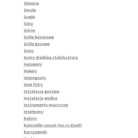
Głowice
Gmole
Gogle
Góra
Górne
Grille betonowe
Grille gazowe
Gripy
Gumy drążków stabilizatora
Halogeny
Hokery
Impregnaty
Inne filtry
Instalacja gazowa
Instalacja wodna
Instrumenty muzyczne
Interkomy
Kabiny
Kamizelki casual (na co dzień)
Karczowniki