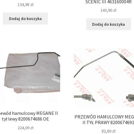
SCENIC III 463160004R
134,98
zł
143,90
zł
Dodaj do koszyka
Dodaj do koszyka
zewód hamulcowy MEGANE II
PRZEWÓD HAMULCOWY ME
tył lewy 8200674686 OE
II TYŁ PRAWY 820067469
224,09
zł
82,80
zł