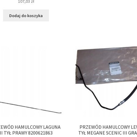
107,03
zł
Dodaj do koszyka
ZEWÓD HAMULCOWY LAGUNA
PRZEWÓD HAMULCOWY LE
II TYŁ PRAWY 8200621863
TYŁ MEGANE SCENIC III GR