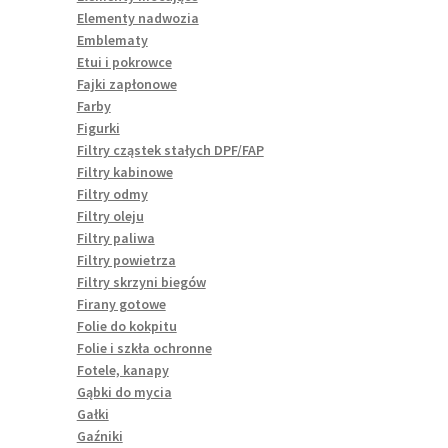
Elementy nadwozia
Emblematy
Etui i pokrowce
Fajki zapłonowe
Farby
Figurki
Filtry cząstek stałych DPF/FAP
Filtry kabinowe
Filtry odmy
Filtry oleju
Filtry paliwa
Filtry powietrza
Filtry skrzyni biegów
Firany gotowe
Folie do kokpitu
Folie i szkła ochronne
Fotele, kanapy
Gąbki do mycia
Gałki
Gaźniki