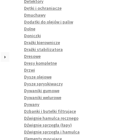
Detektory
Dętki i ochraniacze
Dmuchawy
Dodatki do olejów i paliw
Dolne
Doniczki
Drążki kierownicze
Drążki stabilizatora
Dresowe
Dresy kompletne
Drzwi
Dysze olejowe
Dysze spryskiwaczy
Dywaniki gumowe
Dywaniki welurowe
Dywany
Dzbanki i butelki filtrujące
Dźwignie hamulca ręcznego
Dźwignie sprzęgła (łapy)
Dźwignie sprzęgła i hamulca
Elementy mocujące