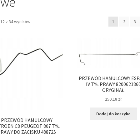
owe
–12 z 34 wyników
1
2
3
PRZEWÓD HAMULCOWY ESP
IV TYŁ PRAWY 820062186
ORYGINAŁ
250,18
zł
Dodaj do koszyka
PRZEWÓD HAMULCOWY
TROEN C8 PEUGEOT 807 TYŁ
RAWY DO ZACISKU 488725