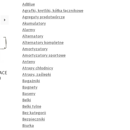
AdBlue
Agrafki, krętliki, kółka łącznikowe
Agregaty prądotwórcze
Akumulatory
Alarmy
Alternatory
Alternatory kompletne
Amortyzatory
Amortyzatory sportowe
Anteny
Atrapy chłodnicy
ACE
Atrapy, zaślepki
0
Bagażniki
Bagnety
Baseny
Belki
Belki tylne
Bez kategorii
Bezpieczniki
Biurka