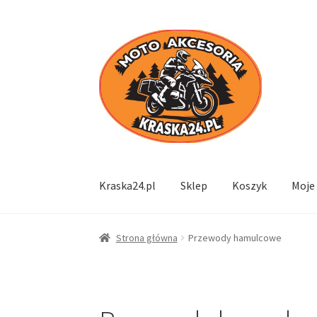
Przejdź
Przejdź
do
do
nawigacji
treści
Kraska24.pl
Sklep
Koszyk
Moje
Strona główna
Przewody hamulcowe