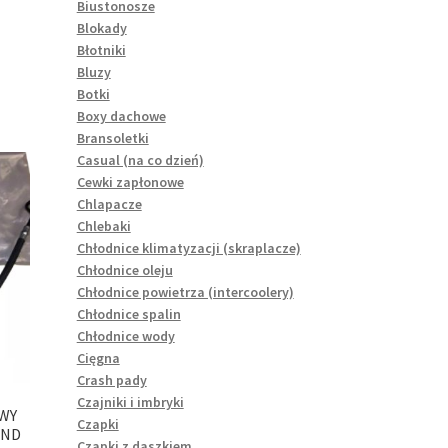
Biustonosze
Blokady
Błotniki
Bluzy
Botki
Boxy dachowe
Bransoletki
Casual (na co dzień)
Cewki zapłonowe
Chlapacze
Chlebaki
Chłodnice klimatyzacji (skraplacze)
Chłodnice oleju
Chłodnice powietrza (intercoolery)
Chłodnice spalin
Chłodnice wody
Cięgna
Crash pady
Czajniki i imbryki
WY
Czapki
AND
Czapki z daszkiem