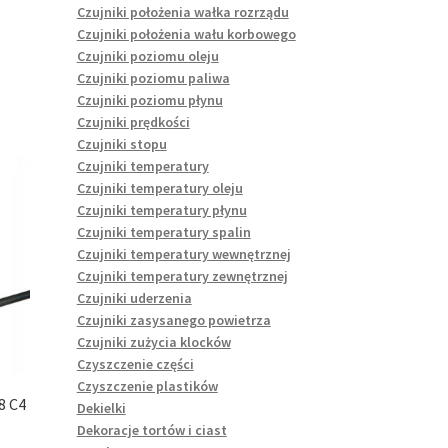
Czujniki położenia wałka rozrządu
Czujniki położenia wału korbowego
Czujniki poziomu oleju
Czujniki poziomu paliwa
Czujniki poziomu płynu
Czujniki prędkości
Czujniki stopu
Czujniki temperatury
Czujniki temperatury oleju
Czujniki temperatury płynu
Czujniki temperatury spalin
Czujniki temperatury wewnętrznej
Czujniki temperatury zewnętrznej
Czujniki uderzenia
Czujniki zasysanego powietrza
Czujniki zużycia klocków
Czyszczenie części
Czyszczenie plastików
 C4
Dekielki
Dekoracje tortów i ciast