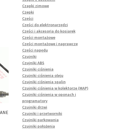
Czapki zimowe
Czepki
Części
Części do elektronarzędzi
Części i akcesoria do kosiarek
Części montażowe
Części montażowe i naprawcze
Części napędu
Czujniki
Czujniki ABS
Czujniki ciśnienia
Czujniki ciśnienia oleju
Czujniki ciśnienia spalin
Czujniki ciśnienia w kolektorze (MAP)
Czujniki ciśnienia w oponach i
programatory
Czujniki drzwi
GANE
Czujniki i przetworniki
1
Czujniki parkowania
Czujniki położenia