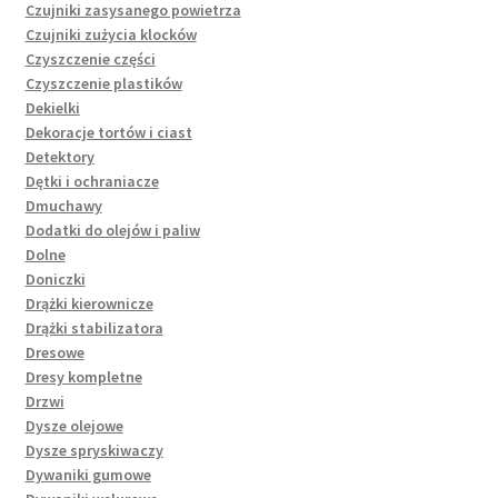
Czujniki zasysanego powietrza
Czujniki zużycia klocków
Czyszczenie części
Czyszczenie plastików
Dekielki
Dekoracje tortów i ciast
Detektory
Dętki i ochraniacze
Dmuchawy
Dodatki do olejów i paliw
Dolne
Doniczki
Drążki kierownicze
Drążki stabilizatora
Dresowe
Dresy kompletne
Drzwi
Dysze olejowe
Dysze spryskiwaczy
Dywaniki gumowe