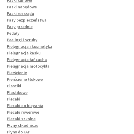
Paski klinowe
Paski napędowe
Paski rozrządu
Pasy bezpieczeństwa
Pasy przednie
Pedały
Peelingi i scruby
Pielęgnacja i kosmetyka
Pielęgnacja kasku
Pielęgnacja łańcucha
Pielęgnacja motocykla
Pierścienie
Pierścienie tłokowe
Plastiki
Plastikowe
Plecaki
Plecaki do biegania
Plecaki rowerowe
Plecaki szkolne
Płyny chłodnicze
Płyny do FAP