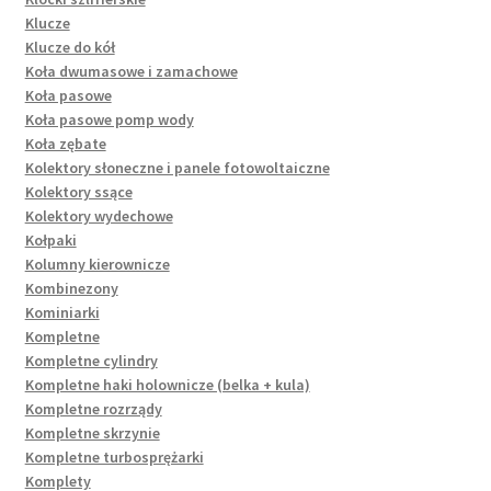
Klucze
Klucze do kół
Koła dwumasowe i zamachowe
Koła pasowe
Koła pasowe pomp wody
Koła zębate
Kolektory słoneczne i panele fotowoltaiczne
Kolektory ssące
Kolektory wydechowe
Kołpaki
Kolumny kierownicze
Kombinezony
Kominiarki
Kompletne
Kompletne cylindry
Kompletne haki holownicze (belka + kula)
Kompletne rozrządy
Kompletne skrzynie
Kompletne turbosprężarki
Komplety