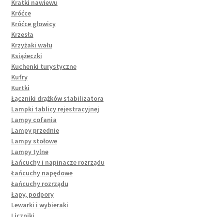
Kratki nawiewu
Króćce
Króćce głowicy
Krzesła
Krzyżaki wału
Książeczki
Kuchenki turystyczne
Kufry
Kurtki
Łączniki drążków stabilizatora
Lampki tablicy rejestracyjnej
Lampy cofania
Lampy przednie
Lampy stołowe
Lampy tylne
Łańcuchy i napinacze rozrządu
Łańcuchy napędowe
Łańcuchy rozrządu
Łapy, podpory
Lewarki i wybieraki
Liczniki