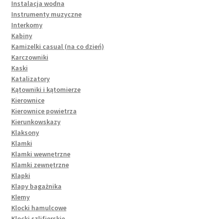
Instalacja wodna
Instrumenty muzyczne
Interkomy
Kabiny
Kamizelki casual (na co dzień)
Karczowniki
Kaski
Katalizatory
Kątowniki i kątomierze
Kierownice
Kierownice powietrza
Kierunkowskazy
Klaksony
Klamki
Klamki wewnętrzne
Klamki zewnętrzne
Klapki
Klapy bagażnika
Klemy
Klocki hamulcowe
Klocki szlifierskie