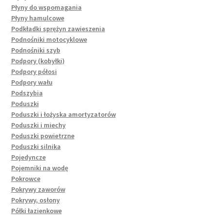
Płyny do wspomagania
Płyny hamulcowe
Podkładki sprężyn zawieszenia
Podnośniki motocyklowe
Podnośniki szyb
Podpory (kobyłki)
Podpory półosi
Podpory wału
Podszybia
Poduszki
Poduszki i łożyska amortyzatorów
Poduszki i miechy
Poduszki powietrzne
Poduszki silnika
Pojedyncze
Pojemniki na wodę
Pokrowce
Pokrywy zaworów
Pokrywy, osłony
Półki łazienkowe