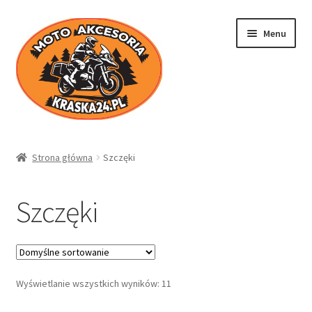
Przejdź
Przejdź
Menu
do
do
nawigacji
treści
Kraska24.pl
Strona główna
Szczęki
Sklep
Szczęki
Koszyk
Moje konto
Wyświetlanie wszystkich wyników: 11
Regulamin