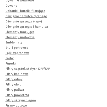
Dywaniki welurowe
Dywany
Dzbanki i butelki filtrujące
Dźwignie hamulca ręcznego
Dźwignie sprzęgła (łapy)
Dźwignie sprzęgła i hamulca
Elementy mocujące
Elementy nadwozia
Emblematy
Etui i pokrowce
Fajki zapłonowe
Farby
Figurki
Filtry cząstek stałych DPF/FAP
Filtry kabinowe
Filtry odmy
Filtry oleju
Filtry paliwa
Filtry powietrza
Filtry skrzyni biegów
Firany gotowe