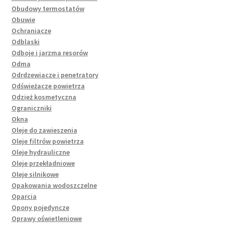
Obudowy termostatów
Obuwie
Ochraniacze
Odblaski
Odboje i jarzma resorów
Odma
Odrdzewiacze i penetratory
Odświeżacze powietrza
Odzież kosmetyczna
Ograniczniki
Okna
Oleje do zawieszenia
Oleje filtrów powietrza
Oleje hydrauliczne
Oleje przekładniowe
Oleje silnikowe
Opakowania wodoszczelne
Oparcia
Opony pojedyncze
Oprawy oświetleniowe