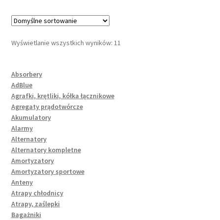
Wyświetlanie wszystkich wyników: 11
Absorbery
AdBlue
Agrafki, krętliki, kółka łącznikowe
Agregaty prądotwórcze
Akumulatory
Alarmy
Alternatory
Alternatory kompletne
Amortyzatory
Amortyzatory sportowe
Anteny
Atrapy chłodnicy
Atrapy, zaślepki
Bagażniki