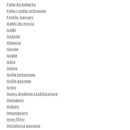
Folie do kokpitu
Folie i szkła ochronne
Fotele, kanapy
Gąbki do mycia
Gałki
Gaźniki
Głowice
Gmole
Gogle
Góra
Górne
Grille betonowe
Grille gazowe
Gripy
Gumy drążków stabilizatora
Halogeny
Hokery
Impregnaty
Inne filtry
Instalacja gazowa