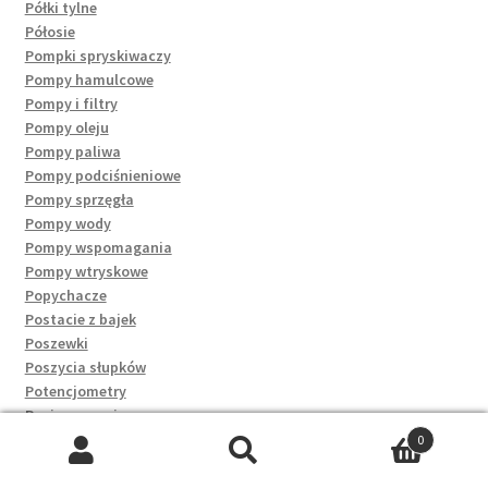
Półki tylne
Półosie
Pompki spryskiwaczy
Pompy hamulcowe
Pompy i filtry
Pompy oleju
Pompy paliwa
Pompy podciśnieniowe
Pompy sprzęgła
Pompy wody
Pompy wspomagania
Pompy wtryskowe
Popychacze
Postacie z bajek
Poszewki
Poszycia słupków
Potencjometry
Poziomowania
Pozostałe
0
Progi
Szukaj:
Szukaj
Prostownice i karbownice