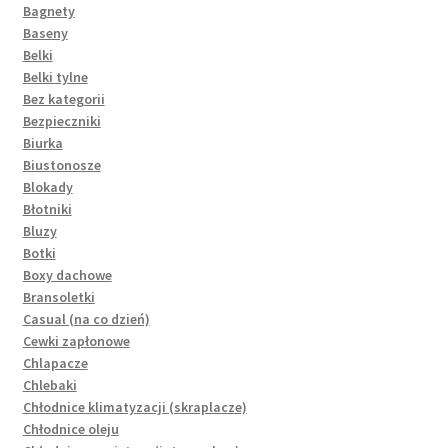
Bagnety
Baseny
Belki
Belki tylne
Bez kategorii
Bezpieczniki
Biurka
Biustonosze
Blokady
Błotniki
Bluzy
Botki
Boxy dachowe
Bransoletki
Casual (na co dzień)
Cewki zapłonowe
Chlapacze
Chlebaki
Chłodnice klimatyzacji (skraplacze)
Chłodnice oleju