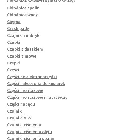
Chłodnice powietrza (intercoolery)
Chłodnice spalin
Chłodnice wody
Cięgna
Crash pady
Czajniki i imbryki
Czapki
Czapki z daszkiem
Czapki zimowe
Czepki
Części
Części do elektronarzędzi
Części i akcesoria do kosiarek
Części montażowe
Części montażowe i naprawcze
Części napędu
Czujniki
Czujniki ABS
Czujniki ciśnienia
Czujniki ciśnienia oleju
Czujniki ciśnienia spalin