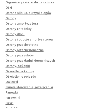
Organizery i siatki do bagażnika
Ośki
Osłona silnika, skrzyni biegów
Osłony
Osłony amortyzatora
Osłony chłodnicy
Osłony dłoni
Osłony i odboje amortyzatorów
Osłony przeciwbłotne
Osłony przeciwsłoneczne
Osłony przegubów
Osłony przekładni kierowniczych
Osłony, zaślepki
Oświetlenie kabiny
Oświetlenie pojazdu
Owiewki
Panele sterowania, przełączniki
Panewki
Parowniki
Paski