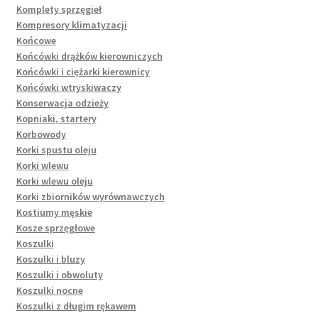
Komplety sprzęgieł
Kompresory klimatyzacji
Końcowe
Końcówki drążków kierowniczych
Końcówki i ciężarki kierownicy
Końcówki wtryskiwaczy
Konserwacja odzieży
Kopniaki, startery
Korbowody
Korki spustu oleju
Korki wlewu
Korki wlewu oleju
Korki zbiorników wyrównawczych
Kostiumy męskie
Kosze sprzęgłowe
Koszulki
Koszulki i bluzy
Koszulki i obwoluty
Koszulki nocne
Koszulki z długim rękawem