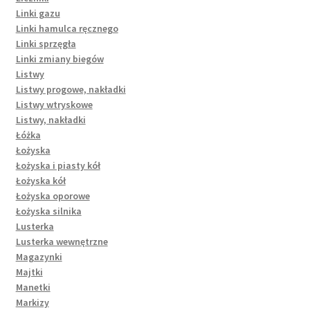
Linki gazu
Linki hamulca ręcznego
Linki sprzęgła
Linki zmiany biegów
Listwy
Listwy progowe, nakładki
Listwy wtryskowe
Listwy, nakładki
Łóżka
Łożyska
Łożyska i piasty kół
Łożyska kół
Łożyska oporowe
Łożyska silnika
Lusterka
Lusterka wewnętrzne
Magazynki
Majtki
Manetki
Markizy