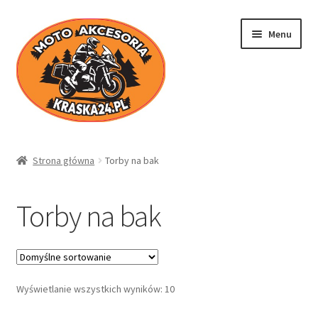
Przejdź
Przejdź
Menu
do
do
nawigacji
treści
Kraska24.pl
Strona główna
Torby na bak
Sklep
Torby na bak
Koszyk
Moje konto
Wyświetlanie wszystkich wyników: 10
Regulamin