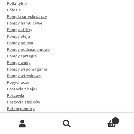
Półki tylne
Półosie
Pompki spryskiwaczy
Pompy hamulcowe
Pompy i filtry
Pompy oleju
Pompy paliwa
Pompy podciśnieniowe
Pompy sprzęgła
Pompy wody
Pompy wspomagania
Pompy wtryskowe
Popychacze
Postacie z bajek
Poszewki
Poszycia słupków
Potencjometry
Poziomowania
0
Pozostałe
Szukaj:
Szukaj
Progi