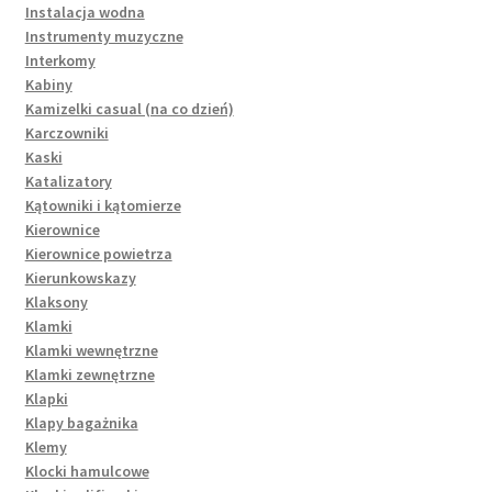
Instalacja wodna
Instrumenty muzyczne
Interkomy
Kabiny
Kamizelki casual (na co dzień)
Karczowniki
Kaski
Katalizatory
Kątowniki i kątomierze
Kierownice
Kierownice powietrza
Kierunkowskazy
Klaksony
Klamki
Klamki wewnętrzne
Klamki zewnętrzne
Klapki
Klapy bagażnika
Klemy
Klocki hamulcowe