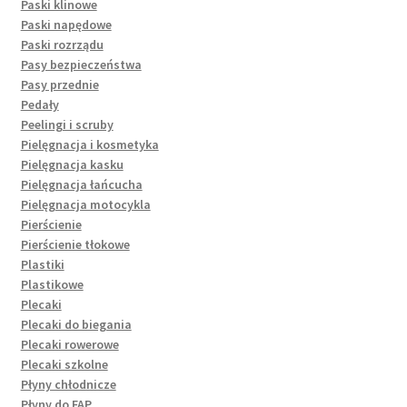
Paski klinowe
Paski napędowe
Paski rozrządu
Pasy bezpieczeństwa
Pasy przednie
Pedały
Peelingi i scruby
Pielęgnacja i kosmetyka
Pielęgnacja kasku
Pielęgnacja łańcucha
Pielęgnacja motocykla
Pierścienie
Pierścienie tłokowe
Plastiki
Plastikowe
Plecaki
Plecaki do biegania
Plecaki rowerowe
Plecaki szkolne
Płyny chłodnicze
Płyny do FAP