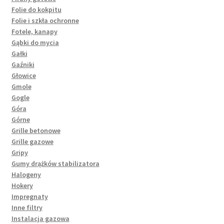
Folie do kokpitu
Folie i szkła ochronne
Fotele, kanapy
Gąbki do mycia
Gałki
Gaźniki
Głowice
Gmole
Gogle
Góra
Górne
Grille betonowe
Grille gazowe
Gripy
Gumy drążków stabilizatora
Halogeny
Hokery
Impregnaty
Inne filtry
Instalacja gazowa