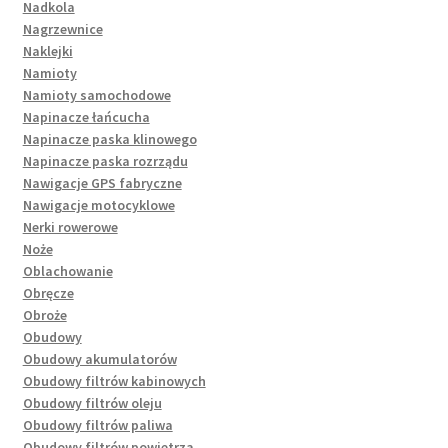
Nadkola
Nagrzewnice
Naklejki
Namioty
Namioty samochodowe
Napinacze łańcucha
Napinacze paska klinowego
Napinacze paska rozrządu
Nawigacje GPS fabryczne
Nawigacje motocyklowe
Nerki rowerowe
Noże
Oblachowanie
Obręcze
Obroże
Obudowy
Obudowy akumulatorów
Obudowy filtrów kabinowych
Obudowy filtrów oleju
Obudowy filtrów paliwa
Obudowy filtrów powietrza