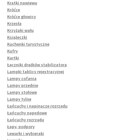
Kratki nawiewu
Króćce
Króćce głowicy
Krzesła
Krzyżaki wału
Książeczki
Kuchenki turystyczne
Kufry
Kurtki
Łączniki drążków stabilizatora
Lampki tablicy rejestracyjnej
Lampy cofania
Lampy przednie
Lampy stołowe
Lampy tylne
Łańcuchy i napinacze rozrządu
Łańcuchy napędowe
Łańcuchy rozrządu
Łapy, podpory
Lewarki i wybieraki