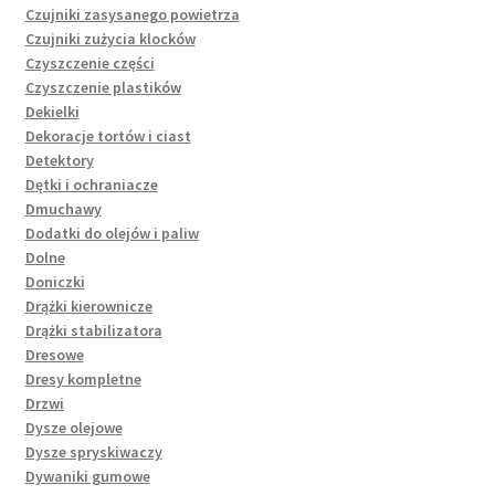
Czujniki zasysanego powietrza
Czujniki zużycia klocków
Czyszczenie części
Czyszczenie plastików
Dekielki
Dekoracje tortów i ciast
Detektory
Dętki i ochraniacze
Dmuchawy
Dodatki do olejów i paliw
Dolne
Doniczki
Drążki kierownicze
Drążki stabilizatora
Dresowe
Dresy kompletne
Drzwi
Dysze olejowe
Dysze spryskiwaczy
Dywaniki gumowe