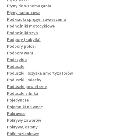
Płyny do wspomagania
Płyny hamulcowe
Podkładki sprężyn zawieszenia
Podnośniki motocyklowe
Podnośniki szyb
Podpory (kobyłki)
Podpory półosi
Podpory wału
Podszybia
Poduszki
Poduszki i łożyska amortyzatorów
Poduszki i miechy
Poduszki powietrzne
Poduszki silnika
Pojedyncze
Pojemniki na wodę
Pokrowce
Pokrywy zaworów
Pokrywy, osłony
Półki łazienkowe