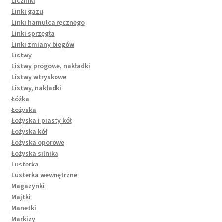
Liczniki
Linki gazu
Linki hamulca ręcznego
Linki sprzęgła
Linki zmiany biegów
Listwy
Listwy progowe, nakładki
Listwy wtryskowe
Listwy, nakładki
Łóżka
Łożyska
Łożyska i piasty kół
Łożyska kół
Łożyska oporowe
Łożyska silnika
Lusterka
Lusterka wewnętrzne
Magazynki
Majtki
Manetki
Markizy