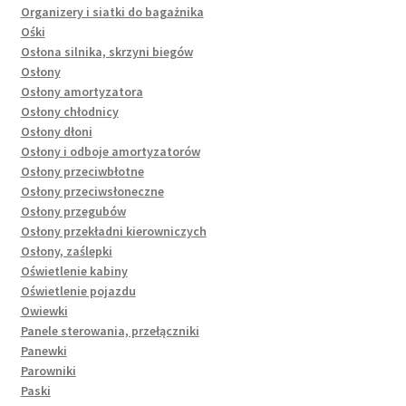
Organizery i siatki do bagażnika
Ośki
Osłona silnika, skrzyni biegów
Osłony
Osłony amortyzatora
Osłony chłodnicy
Osłony dłoni
Osłony i odboje amortyzatorów
Osłony przeciwbłotne
Osłony przeciwsłoneczne
Osłony przegubów
Osłony przekładni kierowniczych
Osłony, zaślepki
Oświetlenie kabiny
Oświetlenie pojazdu
Owiewki
Panele sterowania, przełączniki
Panewki
Parowniki
Paski