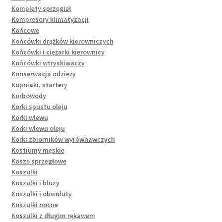
Komplety sprzęgieł
Kompresory klimatyzacji
Końcowe
Końcówki drążków kierowniczych
Końcówki i ciężarki kierownicy
Końcówki wtryskiwaczy
Konserwacja odzieży
Kopniaki, startery
Korbowody
Korki spustu oleju
Korki wlewu
Korki wlewu oleju
Korki zbiorników wyrównawczych
Kostiumy męskie
Kosze sprzęgłowe
Koszulki
Koszulki i bluzy
Koszulki i obwoluty
Koszulki nocne
Koszulki z długim rękawem