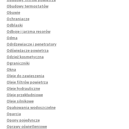
Obudowy termostatów
Obuwie
Ochraniacze
Odblaski
Odboje i jarzma resorów
Odma
Odrdzewiacze i penetratory
Odświeżacze powietrza
Odzież kosmetyczna
Ograniczniki
Okna
Oleje do zawieszenia
Oleje filtrów powietrza
Oleje hydrauliczne
Oleje przekładniowe
Oleje silnikowe
Opakowania wodoszczelne
Oparcia
Opony pojedyncze
Oprawy oświetleniowe