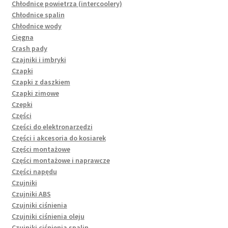
Chłodnice powietrza (intercoolery)
Chłodnice spalin
Chłodnice wody
Cięgna
Crash pady
Czajniki i imbryki
Czapki
Czapki z daszkiem
Czapki zimowe
Czepki
Części
Części do elektronarzędzi
Części i akcesoria do kosiarek
Części montażowe
Części montażowe i naprawcze
Części napędu
Czujniki
Czujniki ABS
Czujniki ciśnienia
Czujniki ciśnienia oleju
Czujniki ciśnienia spalin