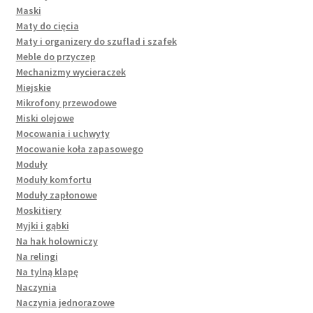
Maski
Maty do cięcia
Maty i organizery do szuflad i szafek
Meble do przyczep
Mechanizmy wycieraczek
Miejskie
Mikrofony przewodowe
Miski olejowe
Mocowania i uchwyty
Mocowanie koła zapasowego
Moduły
Moduły komfortu
Moduły zapłonowe
Moskitiery
Myjki i gąbki
Na hak holowniczy
Na relingi
Na tylną klapę
Naczynia
Naczynia jednorazowe