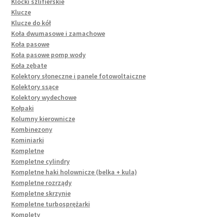
Klocki szlifierskie
Klucze
Klucze do kół
Koła dwumasowe i zamachowe
Koła pasowe
Koła pasowe pomp wody
Koła zębate
Kolektory słoneczne i panele fotowoltaiczne
Kolektory ssące
Kolektory wydechowe
Kołpaki
Kolumny kierownicze
Kombinezony
Kominiarki
Kompletne
Kompletne cylindry
Kompletne haki holownicze (belka + kula)
Kompletne rozrządy
Kompletne skrzynie
Kompletne turbosprężarki
Komplety