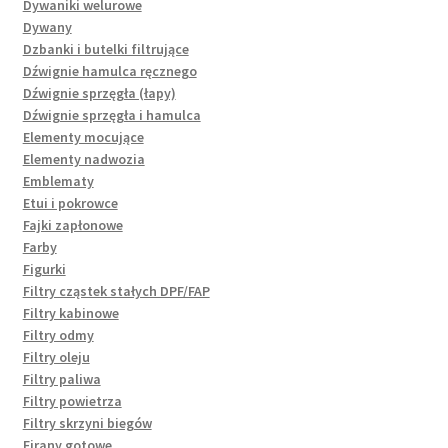
Dywaniki welurowe
Dywany
Dzbanki i butelki filtrujące
Dźwignie hamulca ręcznego
Dźwignie sprzęgła (łapy)
Dźwignie sprzęgła i hamulca
Elementy mocujące
Elementy nadwozia
Emblematy
Etui i pokrowce
Fajki zapłonowe
Farby
Figurki
Filtry cząstek stałych DPF/FAP
Filtry kabinowe
Filtry odmy
Filtry oleju
Filtry paliwa
Filtry powietrza
Filtry skrzyni biegów
Firany gotowe