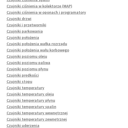
Czujniki ciśnienia w kolektorze (MAP)
Czujniki ciśnienia w oponach i programatory
Czujniki drzwi
Czujniki i przetworniki
Czujniki parkowania
Czujniki położenia
Czujniki położenia wałka rozrządu
Czujniki położenia wału korbowego
Czujniki poziomu oleju
Czujniki poziomu paliwa
Czujniki poziomu płynu
Czujniki prędkości
Czujniki stopu
Czujniki temperatury
Czujniki temperatury oleju
Czujniki temperatury płynu
Czujniki temperatury spalin
Czujniki temperatury wewnętrznej
Czujniki temperatury zewnętrznej
Czujniki uderzenia