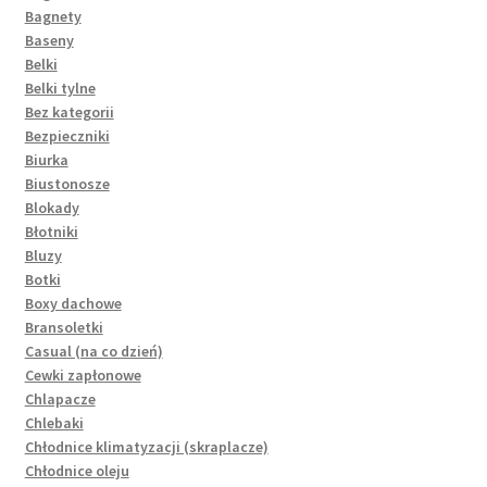
Bagnety
Baseny
Belki
Belki tylne
Bez kategorii
Bezpieczniki
Biurka
Biustonosze
Blokady
Błotniki
Bluzy
Botki
Boxy dachowe
Bransoletki
Casual (na co dzień)
Cewki zapłonowe
Chlapacze
Chlebaki
Chłodnice klimatyzacji (skraplacze)
Chłodnice oleju