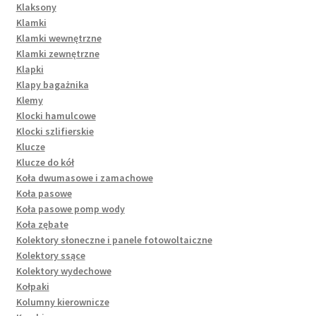
Klaksony
Klamki
Klamki wewnętrzne
Klamki zewnętrzne
Klapki
Klapy bagażnika
Klemy
Klocki hamulcowe
Klocki szlifierskie
Klucze
Klucze do kół
Koła dwumasowe i zamachowe
Koła pasowe
Koła pasowe pomp wody
Koła zębate
Kolektory słoneczne i panele fotowoltaiczne
Kolektory ssące
Kolektory wydechowe
Kołpaki
Kolumny kierownicze