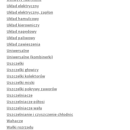
Układ elektryczny
Układ elektryczny, zapłon
Układ hamulcowy
Układ kierowniczy
Układ napędowy
Układ paliwowy
Układ zawieszenia
Uniwersalne
Uniwersalne (kombinerki)
Uszczelki
Uszczelki głowicy
Uszczelki kolektorów
Uszczelki miski
Uszczelki pokrywy zaworów
Uszczelniacze
Uszczelniacze półosi
Uszczelniacze wału
Uszczelnianie i czyszczenie chłodnic
Wahacze
Wałki rozrządu