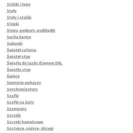
Stoliki i ławy
Stoły
Stoły i stoliki
Stopki
Stopy, podpory, podkładki
Sucha karma
Sukienki
Świateł cofania
Świateł stop
Światła do jazdy dziennej DRL
Światła stop
Świece
Sworznie wahaczy
Synchronizatory
Szafki
Szafki na buty
Szampony
Szczęki
Szczęki hamulcowe
Szczypce, nożyce, obcęgi