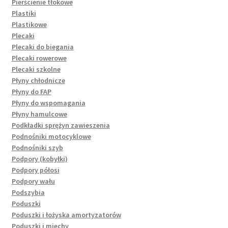
Pierścienie tłokowe
Plastiki
Plastikowe
Plecaki
Plecaki do biegania
Plecaki rowerowe
Plecaki szkolne
Płyny chłodnicze
Płyny do FAP
Płyny do wspomagania
Płyny hamulcowe
Podkładki sprężyn zawieszenia
Podnośniki motocyklowe
Podnośniki szyb
Podpory (kobyłki)
Podpory półosi
Podpory wału
Podszybia
Poduszki
Poduszki i łożyska amortyzatorów
Poduszki i miechy