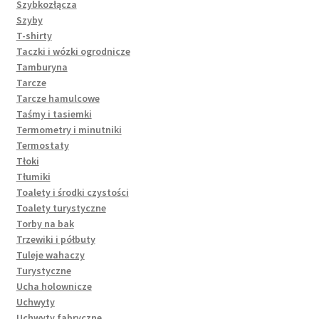
Szybkozłącza
Szyby
T-shirty
Taczki i wózki ogrodnicze
Tamburyna
Tarcze
Tarcze hamulcowe
Taśmy i tasiemki
Termometry i minutniki
Termostaty
Tłoki
Tłumiki
Toalety i środki czystości
Toalety turystyczne
Torby na bak
Trzewiki i półbuty
Tuleje wahaczy
Turystyczne
Ucha holownicze
Uchwyty
Uchwyty fabryczne