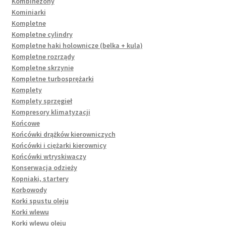
Kombinezony
Kominiarki
Kompletne
Kompletne cylindry
Kompletne haki holownicze (belka + kula)
Kompletne rozrządy
Kompletne skrzynie
Kompletne turbosprężarki
Komplety
Komplety sprzęgieł
Kompresory klimatyzacji
Końcowe
Końcówki drążków kierowniczych
Końcówki i ciężarki kierownicy
Końcówki wtryskiwaczy
Konserwacja odzieży
Kopniaki, startery
Korbowody
Korki spustu oleju
Korki wlewu
Korki wlewu oleju