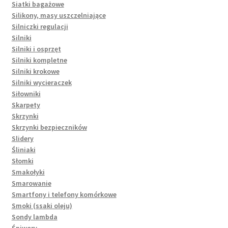
Siatki bagażowe
Silikony, masy uszczelniające
Silniczki regulacji
Silniki
Silniki i osprzęt
Silniki kompletne
Silniki krokowe
Silniki wycieraczek
Siłowniki
Skarpety
Skrzynki
Skrzynki bezpieczników
Slidery
Śliniaki
Słomki
Smakołyki
Smarowanie
Smartfony i telefony komórkowe
Smoki (ssaki oleju)
Sondy lambda
Śpiwory