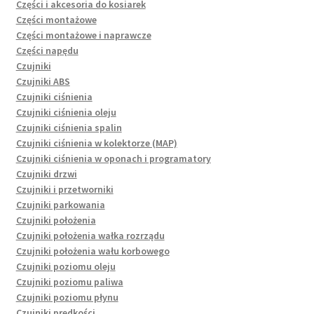
Części i akcesoria do kosiarek
Części montażowe
Części montażowe i naprawcze
Części napędu
Czujniki
Czujniki ABS
Czujniki ciśnienia
Czujniki ciśnienia oleju
Czujniki ciśnienia spalin
Czujniki ciśnienia w kolektorze (MAP)
Czujniki ciśnienia w oponach i programatory
Czujniki drzwi
Czujniki i przetworniki
Czujniki parkowania
Czujniki położenia
Czujniki położenia wałka rozrządu
Czujniki położenia wału korbowego
Czujniki poziomu oleju
Czujniki poziomu paliwa
Czujniki poziomu płynu
Czujniki prędkości