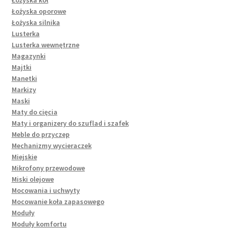
Łożyska oporowe
Łożyska silnika
Lusterka
Lusterka wewnętrzne
Magazynki
Majtki
Manetki
Markizy
Maski
Maty do cięcia
Maty i organizery do szuflad i szafek
Meble do przyczep
Mechanizmy wycieraczek
Miejskie
Mikrofony przewodowe
Miski olejowe
Mocowania i uchwyty
Mocowanie koła zapasowego
Moduły
Moduły komfortu