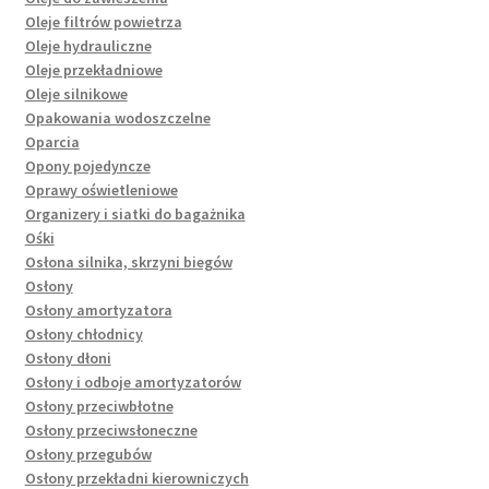
Oleje filtrów powietrza
Oleje hydrauliczne
Oleje przekładniowe
Oleje silnikowe
Opakowania wodoszczelne
Oparcia
Opony pojedyncze
Oprawy oświetleniowe
Organizery i siatki do bagażnika
Ośki
Osłona silnika, skrzyni biegów
Osłony
Osłony amortyzatora
Osłony chłodnicy
Osłony dłoni
Osłony i odboje amortyzatorów
Osłony przeciwbłotne
Osłony przeciwsłoneczne
Osłony przegubów
Osłony przekładni kierowniczych