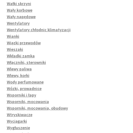
Wałki skrzyni
Wały korbowe
Wały napędowe
Wentylatory
Wentylatory chłodnic klimatyzacji
Wianki
Wiązki przewodów
Wieszaki
Wkładki zamka
Włączniki, sterowniki
Wlewy paliwa
Wlewy, korki
Wody perfumowane
Wózki, prowadnice
Wsporniki i łapy
Wsporniki, mocowania
Wsporniki, mocowania, obudowy
Wtryskiwacze
Wyciągarki
Wygłuszenie