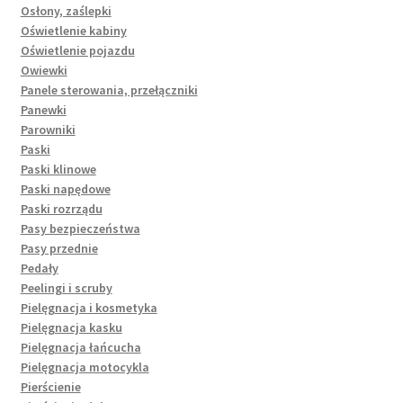
Osłony, zaślepki
Oświetlenie kabiny
Oświetlenie pojazdu
Owiewki
Panele sterowania, przełączniki
Panewki
Parowniki
Paski
Paski klinowe
Paski napędowe
Paski rozrządu
Pasy bezpieczeństwa
Pasy przednie
Pedały
Peelingi i scruby
Pielęgnacja i kosmetyka
Pielęgnacja kasku
Pielęgnacja łańcucha
Pielęgnacja motocykla
Pierścienie