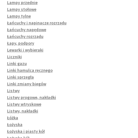
Lampy przednie
Lampy stołowe
Lampy tylne
Łańcuchy i napinacze rozrządu
Łańcuchy napędowe
Łańcuchy rozrządu
Łapy, podpory
Lewarki i wybieraki
Liczniki
Linki gazu
Linki hamulca ręcznego
Linki sprzęgła
Linki zmiany biegów
Listwy
Listwy progowe, nakładki
Listwy wtryskowe
Listwy, nakładki
Łóżka
Łożyska
Łożyska i piasty kół
Łożyska kół