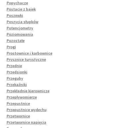
Popychacze
Postacie z bajek
Poszewki
Poszycia słupków
Potencjometry
Poziomowania
Pozostałe
Progi
Prostownice i karbownice
Prysznice turystyczne
Przednie
Przedsionki
Przeguby
Przekaźniki
Przekładnie kierownicze
Przepływomierze
Przepustnice
Przepustnice wydechu
Przetwornice
Przetwornice napięcia