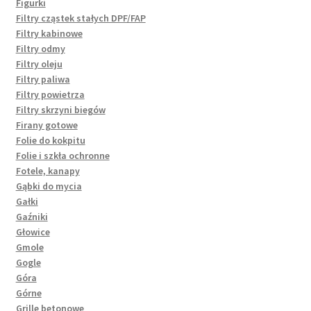
Figurki
Filtry cząstek stałych DPF/FAP
Filtry kabinowe
Filtry odmy
Filtry oleju
Filtry paliwa
Filtry powietrza
Filtry skrzyni biegów
Firany gotowe
Folie do kokpitu
Folie i szkła ochronne
Fotele, kanapy
Gąbki do mycia
Gałki
Gaźniki
Głowice
Gmole
Gogle
Góra
Górne
Grille betonowe