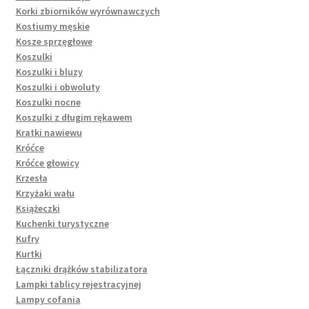
Korki zbiorników wyrównawczych
Kostiumy męskie
Kosze sprzęgłowe
Koszulki
Koszulki i bluzy
Koszulki i obwoluty
Koszulki nocne
Koszulki z długim rękawem
Kratki nawiewu
Króćce
Króćce głowicy
Krzesła
Krzyżaki wału
Książeczki
Kuchenki turystyczne
Kufry
Kurtki
Łączniki drążków stabilizatora
Lampki tablicy rejestracyjnej
Lampy cofania