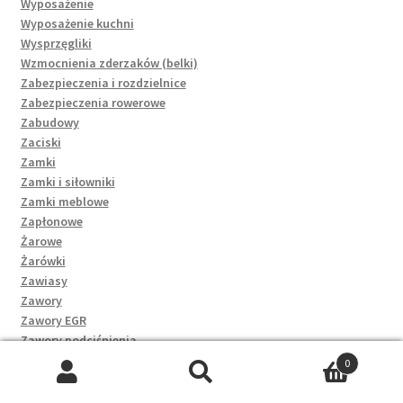
Wyposażenie
Wyposażenie kuchni
Wysprzęgliki
Wzmocnienia zderzaków (belki)
Zabezpieczenia i rozdzielnice
Zabezpieczenia rowerowe
Zabudowy
Zaciski
Zamki
Zamki i siłowniki
Zamki meblowe
Zapłonowe
Żarowe
Żarówki
Zawiasy
Zawory
Zawory EGR
Zawory podciśnienia
Zbieranie
0
Zbiorniki
Szukaj:
Szukaj
Zbiorniki paliwa