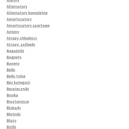
Alternatory
Alternatory kompletne
Amortyzatory
Amortyzatory sportowe
Anteny
Atrapy chłodnicy
Atrapy, zaślepki
Bagażniki
Bagnety
Baseny
Belki
Belki tylne
Bez kategorii
Bezpieczniki
Biurka
Biustonosze
Blokady
Błotniki
Bluzy
Botki