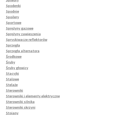
Spodenki
Spodnie
Spoilery
Sportowe
Sprężyny gazowe
Sprężyny zawieszenia
Spryskiwacze reflektorów
Sprzęgła
Sprzęgła alternatora
Środkowe
Śruby
Śruby głowicy
Stacyjki
Stalowe
Stelaże
Sterowniki
Sterowniki i elementy elektryczne
Sterowniki silnika
Sterowniki skrzyni
Stojany