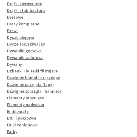
Drążki kierownicze
Drążki stabilizatora
Dresowe
Dresy kompletne
Drzwi
Dysze olejowe
Dysze spryskiwaczy
Dywaniki gumowe
Dywaniki welurowe
Dywany
Dzbanki i butelki filtrujące
Dźwignie hamulca ręcznego
Dźwignie sprzęgła (łapy)
Dźwignie sprzęgła i hamulca
Elementy mocujące
Elementy nadwozia
Emblematy
Etui i pokrowce
Fajki zapłonowe
Farby