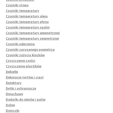
Czujniki stopu
Czujniki temperatury
Czujniki temperatury oleju
Czujniki temperatury płynu
Czujniki temperatury spalin
Czujniki temperatury wewnętrznej
Czujniki temperatury zewnętrznej
Czujniki uderzenia
Czujniki zasysanego powietrza
Czujniki zużycia klocków
Czyszczenie części
Czyszczenie plastików
Dekielki
Dekoracje tortów i ciast
Detektory
Dętki i ochraniacze
Dmuchawy
Dodatki do olejów i paliw
Dolne
Doniczki