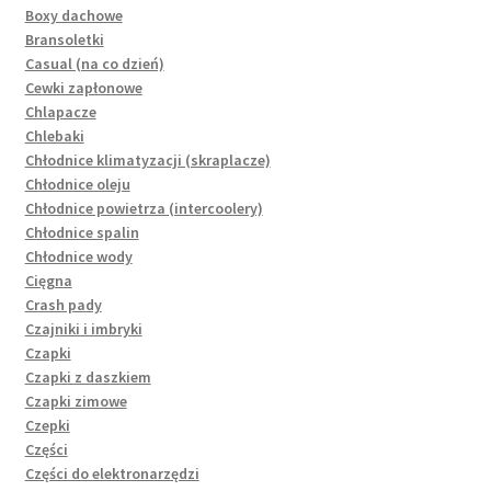
Boxy dachowe
Bransoletki
Casual (na co dzień)
Cewki zapłonowe
Chlapacze
Chlebaki
Chłodnice klimatyzacji (skraplacze)
Chłodnice oleju
Chłodnice powietrza (intercoolery)
Chłodnice spalin
Chłodnice wody
Cięgna
Crash pady
Czajniki i imbryki
Czapki
Czapki z daszkiem
Czapki zimowe
Czepki
Części
Części do elektronarzędzi