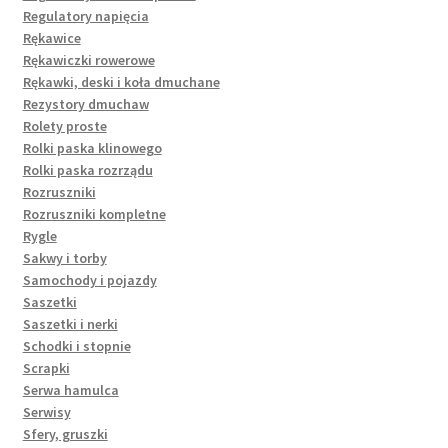
Regulatory napięcia
Rękawice
Rękawiczki rowerowe
Rękawki, deski i koła dmuchane
Rezystory dmuchaw
Rolety proste
Rolki paska klinowego
Rolki paska rozrządu
Rozruszniki
Rozruszniki kompletne
Rygle
Sakwy i torby
Samochody i pojazdy
Saszetki
Saszetki i nerki
Schodki i stopnie
Scrapki
Serwa hamulca
Serwisy
Sfery, gruszki