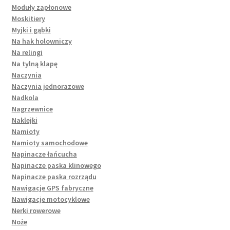
Moduły zapłonowe
Moskitiery
Myjki i gąbki
Na hak holowniczy
Na relingi
Na tylną klapę
Naczynia
Naczynia jednorazowe
Nadkola
Nagrzewnice
Naklejki
Namioty
Namioty samochodowe
Napinacze łańcucha
Napinacze paska klinowego
Napinacze paska rozrządu
Nawigacje GPS fabryczne
Nawigacje motocyklowe
Nerki rowerowe
Noże