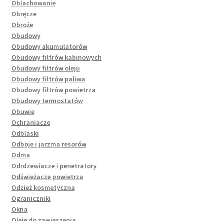
Oblachowanie
Obręcze
Obroże
Obudowy
Obudowy akumulatorów
Obudowy filtrów kabinowych
Obudowy filtrów oleju
Obudowy filtrów paliwa
Obudowy filtrów powietrza
Obudowy termostatów
Obuwie
Ochraniacze
Odblaski
Odboje i jarzma resorów
Odma
Odrdzewiacze i penetratory
Odświeżacze powietrza
Odzież kosmetyczna
Ograniczniki
Okna
Oleje do zawieszenia