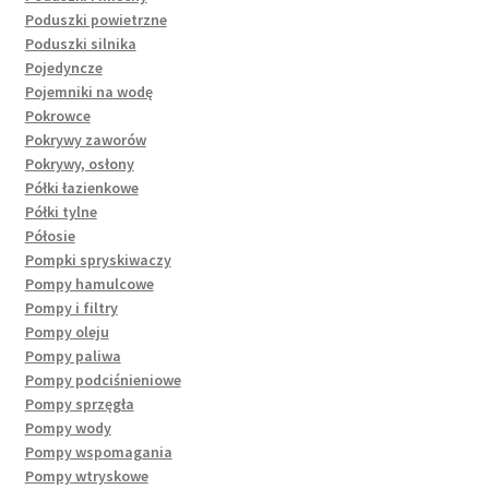
Poduszki powietrzne
Poduszki silnika
Pojedyncze
Pojemniki na wodę
Pokrowce
Pokrywy zaworów
Pokrywy, osłony
Półki łazienkowe
Półki tylne
Półosie
Pompki spryskiwaczy
Pompy hamulcowe
Pompy i filtry
Pompy oleju
Pompy paliwa
Pompy podciśnieniowe
Pompy sprzęgła
Pompy wody
Pompy wspomagania
Pompy wtryskowe