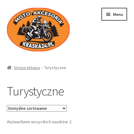
Przejdź
Przejdź
Menu
do
do
nawigacji
treści
Kraska24.pl
Strona główna
Turystyczne
Sklep
Turystyczne
Koszyk
Moje konto
Wyświetlanie wszystkich wyników: 2
Regulamin