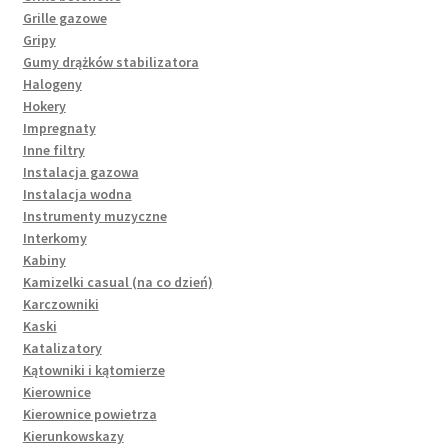
Grille gazowe
Gripy
Gumy drążków stabilizatora
Halogeny
Hokery
Impregnaty
Inne filtry
Instalacja gazowa
Instalacja wodna
Instrumenty muzyczne
Interkomy
Kabiny
Kamizelki casual (na co dzień)
Karczowniki
Kaski
Katalizatory
Kątowniki i kątomierze
Kierownice
Kierownice powietrza
Kierunkowskazy