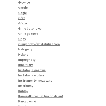
Głowice
Gmole
Gogle
Góra
Górne
Grille betonowe
Grille gazowe
Gripy
Gumy drążków stabilizatora
Halogeny
Hokery
Impregnaty
Inne filtry
Instalacja gazowa
Instalacja wodna
Instrumenty muzyczne
Interkomy
Kabiny
Kamizelki casual (na co dzień)
Karczowniki