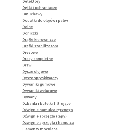
Detektory
Dętki i ochraniacze
Dmuchawy
Dodatki do olejów i paliw
Dolne
Doniczki
Drążki kierownicze
Drążki stabilizatora
Dresowe
Dresy kompletne
Drzwi
Dysze olejowe
Dysze spryskiwaczy
Dywaniki gumowe
Dywaniki welurowe
Dywany
Dzbanki i butelki filtrujące
Dźwignie hamulca ręcznego
Dźwignie sprzęgła (łapy)
Dźwignie sprzęgła i hamulca
Elementy mocujące