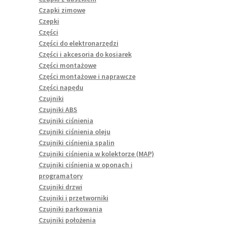
Czapki zimowe
Czepki
Części
Części do elektronarzędzi
Części i akcesoria do kosiarek
Części montażowe
Części montażowe i naprawcze
Części napędu
Czujniki
Czujniki ABS
Czujniki ciśnienia
Czujniki ciśnienia oleju
Czujniki ciśnienia spalin
Czujniki ciśnienia w kolektorze (MAP)
Czujniki ciśnienia w oponach i
programatory
Czujniki drzwi
Czujniki i przetworniki
Czujniki parkowania
Czujniki położenia