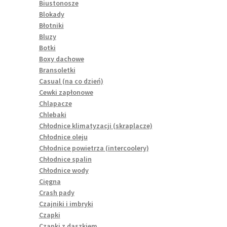
Biustonosze
Blokady
Błotniki
Bluzy
Botki
Boxy dachowe
Bransoletki
Casual (na co dzień)
Cewki zapłonowe
Chlapacze
Chlebaki
Chłodnice klimatyzacji (skraplacze)
Chłodnice oleju
Chłodnice powietrza (intercoolery)
Chłodnice spalin
Chłodnice wody
Cięgna
Crash pady
Czajniki i imbryki
Czapki
Czapki z daszkiem