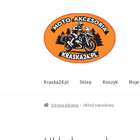
Przejdź
Przejdź
do
do
nawigacji
treści
Kraska24.pl
Sklep
Koszyk
Moje
Strona główna
Układ napędowy