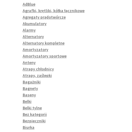
AdBlue
Agrafki, krętliki, kółka łącznikowe
Agregaty prądotwórcze
Akumulatory
Alarmy
Alternatory
Alternatory kompletne
Amortyzatory
Amortyzatory sportowe
Anteny
Atrapy chłodnicy
Atrapy, zaślepki
Bagażniki
Bagnety
Baseny
Belki
Belki tylne
Bez kategorii
Bezpieczniki
Biurka