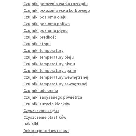
Czujniki położenia wałka rozrządu
Czujniki położenia wału korbowego
Czujniki poziomu oleju
Czujniki poziomu paliwa
Czujniki poziomu płynu
Czujniki prędkości
Czujniki stopu
Czujniki temperatury
Czujniki temperatury oleju
Czujniki temperatury płynu
Czujniki temperatury spalin
Czujniki temperatury wewnętrznej
Czujniki temperatury zewnętrznej
Czujniki uderzenia
Czujniki zasysanego powietrza
Czujniki zużycia klocków
Czyszczenie części
Czyszczenie plastików
Dekielki
Dekoracje tortów i ciast