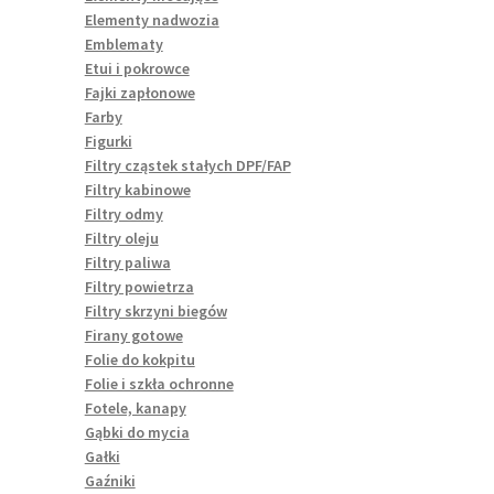
Elementy nadwozia
Emblematy
Etui i pokrowce
Fajki zapłonowe
Farby
Figurki
Filtry cząstek stałych DPF/FAP
Filtry kabinowe
Filtry odmy
Filtry oleju
Filtry paliwa
Filtry powietrza
Filtry skrzyni biegów
Firany gotowe
Folie do kokpitu
Folie i szkła ochronne
Fotele, kanapy
Gąbki do mycia
Gałki
Gaźniki