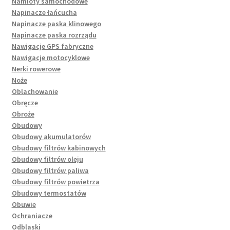
Namioty samochodowe
Napinacze łańcucha
Napinacze paska klinowego
Napinacze paska rozrządu
Nawigacje GPS fabryczne
Nawigacje motocyklowe
Nerki rowerowe
Noże
Oblachowanie
Obręcze
Obroże
Obudowy
Obudowy akumulatorów
Obudowy filtrów kabinowych
Obudowy filtrów oleju
Obudowy filtrów paliwa
Obudowy filtrów powietrza
Obudowy termostatów
Obuwie
Ochraniacze
Odblaski