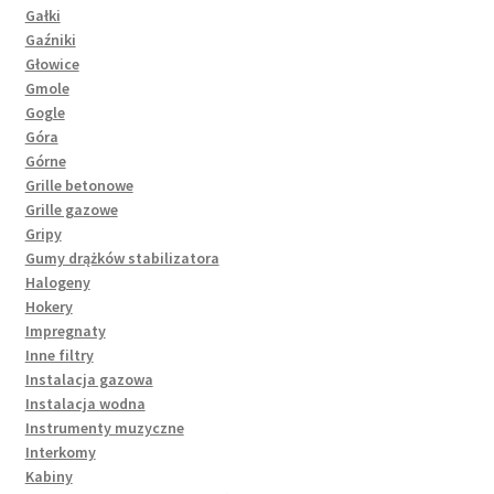
Gałki
Gaźniki
Głowice
Gmole
Gogle
Góra
Górne
Grille betonowe
Grille gazowe
Gripy
Gumy drążków stabilizatora
Halogeny
Hokery
Impregnaty
Inne filtry
Instalacja gazowa
Instalacja wodna
Instrumenty muzyczne
Interkomy
Kabiny