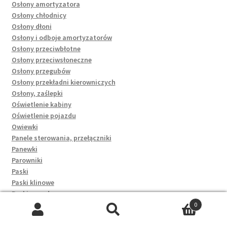
Osłony amortyzatora
Osłony chłodnicy
Osłony dłoni
Osłony i odboje amortyzatorów
Osłony przeciwbłotne
Osłony przeciwsłoneczne
Osłony przegubów
Osłony przekładni kierowniczych
Osłony, zaślepki
Oświetlenie kabiny
Oświetlenie pojazdu
Owiewki
Panele sterowania, przełączniki
Panewki
Parowniki
Paski
Paski klinowe
Paski napędowe
Paski rozrządu
0
Pasy bezpieczeństwa
Szukaj:
Szukaj
Pasy przednie