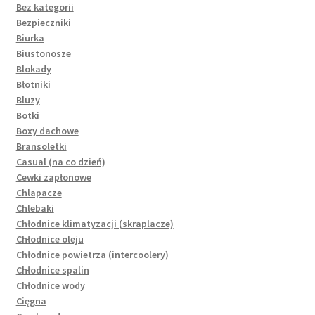
Bez kategorii
Bezpieczniki
Biurka
Biustonosze
Blokady
Błotniki
Bluzy
Botki
Boxy dachowe
Bransoletki
Casual (na co dzień)
Cewki zapłonowe
Chlapacze
Chlebaki
Chłodnice klimatyzacji (skraplacze)
Chłodnice oleju
Chłodnice powietrza (intercoolery)
Chłodnice spalin
Chłodnice wody
Cięgna