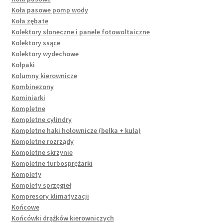
Koła pasowe pomp wody
Koła zębate
Kolektory słoneczne i panele fotowoltaiczne
Kolektory ssące
Kolektory wydechowe
Kołpaki
Kolumny kierownicze
Kombinezony
Kominiarki
Kompletne
Kompletne cylindry
Kompletne haki holownicze (belka + kula)
Kompletne rozrządy
Kompletne skrzynie
Kompletne turbosprężarki
Komplety
Komplety sprzęgieł
Kompresory klimatyzacji
Końcowe
Końcówki drążków kierowniczych