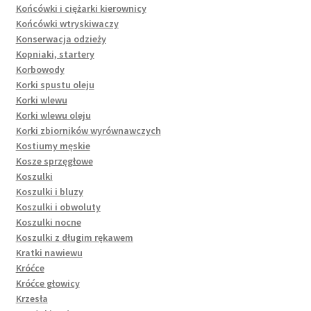
Końcówki i ciężarki kierownicy
Końcówki wtryskiwaczy
Konserwacja odzieży
Kopniaki, startery
Korbowody
Korki spustu oleju
Korki wlewu
Korki wlewu oleju
Korki zbiorników wyrównawczych
Kostiumy męskie
Kosze sprzęgłowe
Koszulki
Koszulki i bluzy
Koszulki i obwoluty
Koszulki nocne
Koszulki z długim rękawem
Kratki nawiewu
Króćce
Króćce głowicy
Krzesła