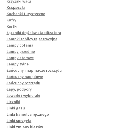
Krzyżaki wału
Książeczki
Kuchenki turystyczne
Kufry
Kurtki
Łączniki drążków stabilizatora
Lampki tablicy rejestracyjnej
Lampy cofania
Lampy przednie
Lampy stołowe
Lampy tylne
Łańcuchy i napinacze rozrządu
Łańcuchy napędowe
Łańcuchy rozrządu
Łapy, podpory
Lewarki i wybieraki
Liczniki
Linki gazu
Linki hamulca ręcznego
Linki sprzęgła
Linki zmiany biegów