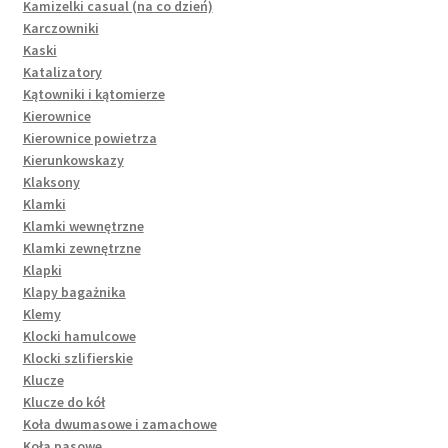
Kamizelki casual (na co dzień)
Karczowniki
Kaski
Katalizatory
Kątowniki i kątomierze
Kierownice
Kierownice powietrza
Kierunkowskazy
Klaksony
Klamki
Klamki wewnętrzne
Klamki zewnętrzne
Klapki
Klapy bagażnika
Klemy
Klocki hamulcowe
Klocki szlifierskie
Klucze
Klucze do kół
Koła dwumasowe i zamachowe
Koła pasowe