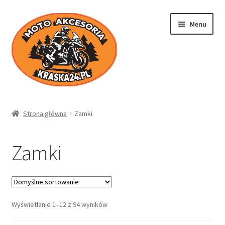
Przejdź
Przejdź
Menu
do
do
nawigacji
treści
Kraska24.pl
Strona główna
Zamki
Sklep
Zamki
Koszyk
Moje konto
Wyświetlanie 1–12 z 94 wyników
Regulamin