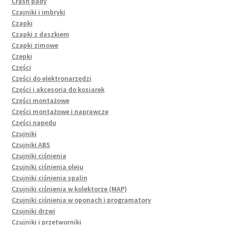
Crash pady
Czajniki i imbryki
Czapki
Czapki z daszkiem
Czapki zimowe
Czepki
Części
Części do elektronarzędzi
Części i akcesoria do kosiarek
Części montażowe
Części montażowe i naprawcze
Części napędu
Czujniki
Czujniki ABS
Czujniki ciśnienia
Czujniki ciśnienia oleju
Czujniki ciśnienia spalin
Czujniki ciśnienia w kolektorze (MAP)
Czujniki ciśnienia w oponach i programatory
Czujniki drzwi
Czujniki i przetworniki