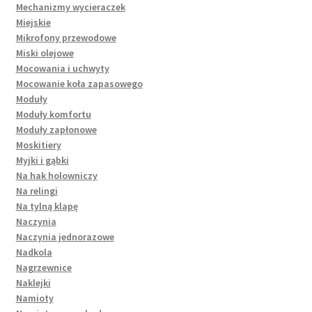
Mechanizmy wycieraczek
Miejskie
Mikrofony przewodowe
Miski olejowe
Mocowania i uchwyty
Mocowanie koła zapasowego
Moduły
Moduły komfortu
Moduły zapłonowe
Moskitiery
Myjki i gąbki
Na hak holowniczy
Na relingi
Na tylną klapę
Naczynia
Naczynia jednorazowe
Nadkola
Nagrzewnice
Naklejki
Namioty