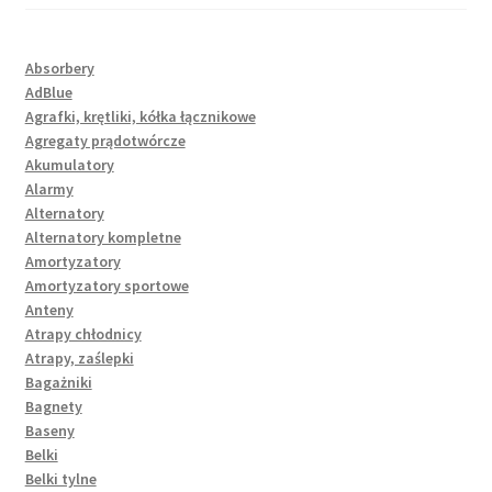
Absorbery
AdBlue
Agrafki, krętliki, kółka łącznikowe
Agregaty prądotwórcze
Akumulatory
Alarmy
Alternatory
Alternatory kompletne
Amortyzatory
Amortyzatory sportowe
Anteny
Atrapy chłodnicy
Atrapy, zaślepki
Bagażniki
Bagnety
Baseny
Belki
Belki tylne