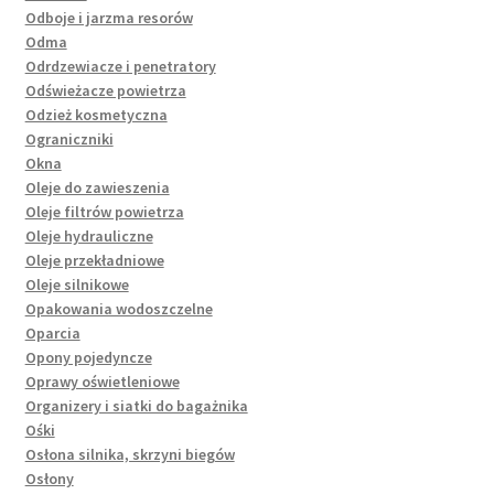
Odboje i jarzma resorów
Odma
Odrdzewiacze i penetratory
Odświeżacze powietrza
Odzież kosmetyczna
Ograniczniki
Okna
Oleje do zawieszenia
Oleje filtrów powietrza
Oleje hydrauliczne
Oleje przekładniowe
Oleje silnikowe
Opakowania wodoszczelne
Oparcia
Opony pojedyncze
Oprawy oświetleniowe
Organizery i siatki do bagażnika
Ośki
Osłona silnika, skrzyni biegów
Osłony