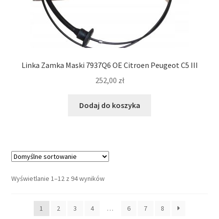
Linka Zamka Maski 7937Q6 OE Citroen Peugeot C5 III
252,00
zł
Dodaj do koszyka
Wyświetlanie 1–12 z 94 wyników
1
2
3
4
…
6
7
8