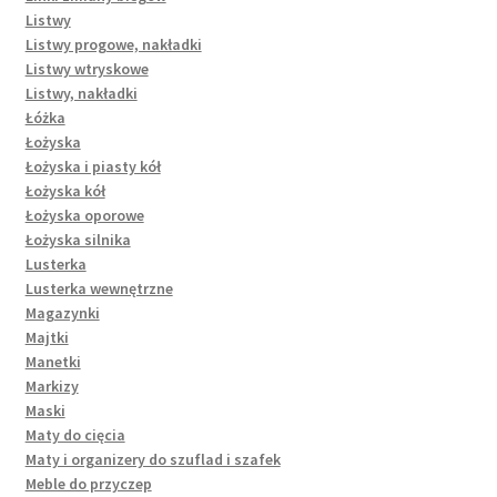
Listwy
Listwy progowe, nakładki
Listwy wtryskowe
Listwy, nakładki
Łóżka
Łożyska
Łożyska i piasty kół
Łożyska kół
Łożyska oporowe
Łożyska silnika
Lusterka
Lusterka wewnętrzne
Magazynki
Majtki
Manetki
Markizy
Maski
Maty do cięcia
Maty i organizery do szuflad i szafek
Meble do przyczep