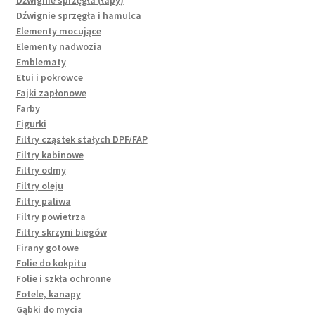
Dźwignie sprzęgła i hamulca
Elementy mocujące
Elementy nadwozia
Emblematy
Etui i pokrowce
Fajki zapłonowe
Farby
Figurki
Filtry cząstek stałych DPF/FAP
Filtry kabinowe
Filtry odmy
Filtry oleju
Filtry paliwa
Filtry powietrza
Filtry skrzyni biegów
Firany gotowe
Folie do kokpitu
Folie i szkła ochronne
Fotele, kanapy
Gąbki do mycia