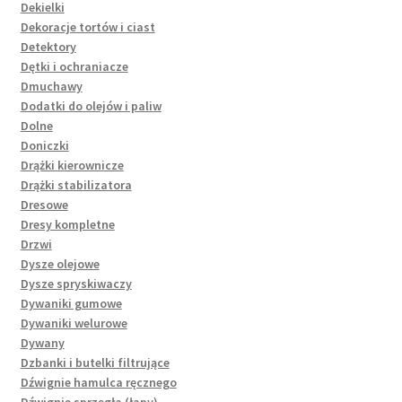
Dekielki
Dekoracje tortów i ciast
Detektory
Dętki i ochraniacze
Dmuchawy
Dodatki do olejów i paliw
Dolne
Doniczki
Drążki kierownicze
Drążki stabilizatora
Dresowe
Dresy kompletne
Drzwi
Dysze olejowe
Dysze spryskiwaczy
Dywaniki gumowe
Dywaniki welurowe
Dywany
Dzbanki i butelki filtrujące
Dźwignie hamulca ręcznego
Dźwignie sprzęgła (łapy)