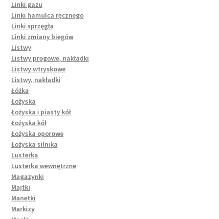
Linki gazu
Linki hamulca ręcznego
Linki sprzęgła
Linki zmiany biegów
Listwy
Listwy progowe, nakładki
Listwy wtryskowe
Listwy, nakładki
Łóżka
Łożyska
Łożyska i piasty kół
Łożyska kół
Łożyska oporowe
Łożyska silnika
Lusterka
Lusterka wewnętrzne
Magazynki
Majtki
Manetki
Markizy