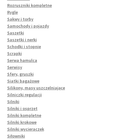
Rozruszniki kompletne
Rygle
Sakwy i torby
Samochody i pojazdy
Saszetki
Saszetki i nerki
Schodki i stopnie
Scrapki
Serwa hamulca
Serwisy
Sfery, gruszki
Siatki bagażowe
Silikony, masy uszczelniające
Silniczki regulacji
Silniki
Silniki i osprzęt
Silniki kompletne
Silniki krokowe
Silniki wycieraczek
Siłowniki