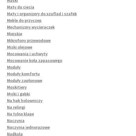
Maski
Maty do cięcia
Maty i organizery do szuflad i szafek
Meble do przyczep
Mechanizmy wycieraczek
Miejskie
Mikrofony przewodowe
Miski olejowe
Mocowania i uchwyty
Mocowanie koła zapasowego
Moduły
Moduły komfortu
Moduły zapłonowe
Moskitiery
Myjki i gąbki
Na hak holowniczy
Na relingi
Na tylną klapę
Naczynia
Naczynia jednorazowe
Nadkola