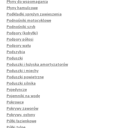
Płyny do wspomagania
Płyny hamulcowe
Podkładki sprężyn zawieszenia
Podnośniki motocyklowe
Podnośniki szyb
Podpory (kobyłki)
Podpory półosi
Podpory wału
Podszybia
Poduszki
Poduszki i łożyska amortyzatorów
Poduszki i miechy
Poduszki powietrzne
Poduszki silnika
Pojedyncze
Pojemniki na wodę
Pokrowce
Pokrywy zaworów
Pokrywy, osłony
Półki łazienkowe
Półki tylne