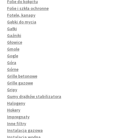
Folie do kokpitu
Folie i szkła ochronne
Fotele, kanapy
Gąbki do mycia
Gałki
Gaźniki
Głowice
Gmole
Gogle
Góra
Górne
Grille betonowe
Grille gazowe
Gripy
Gumy drążków stabilizatora
Halogeny
Hokery
Impregnaty
Inne filtry
Instalacja gazowa
Instalacja wodna