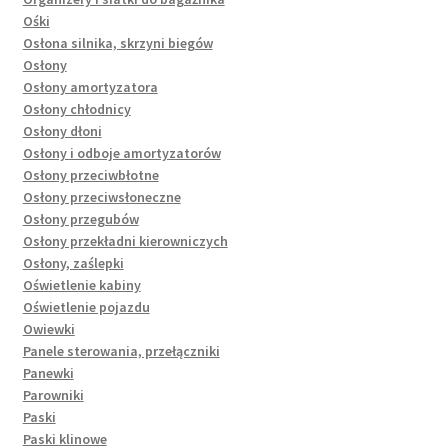
Ośki
Osłona silnika, skrzyni biegów
Osłony
Osłony amortyzatora
Osłony chłodnicy
Osłony dłoni
Osłony i odboje amortyzatorów
Osłony przeciwbłotne
Osłony przeciwsłoneczne
Osłony przegubów
Osłony przekładni kierowniczych
Osłony, zaślepki
Oświetlenie kabiny
Oświetlenie pojazdu
Owiewki
Panele sterowania, przełączniki
Panewki
Parowniki
Paski
Paski klinowe