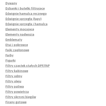
Dywany
Dzbanki i butelki filtrujące
Dźwignie hamulca ręcznego
Dźwignie sprzęgła (łapy)
Dźwignie sprzęgła i hamulca
Elementy mocujące
Elementy nadwozia
Emblematy
Etui i pokrowce
Fajki zapłonowe
Farby
Figurki
Filtry cząstek stałych DPF/FAP
Filtry kabinowe
Filtry odmy
Filtry oleju
Filtry paliwa
Filtry powietrza
Filtry skrzyni biegów
Firany gotowe