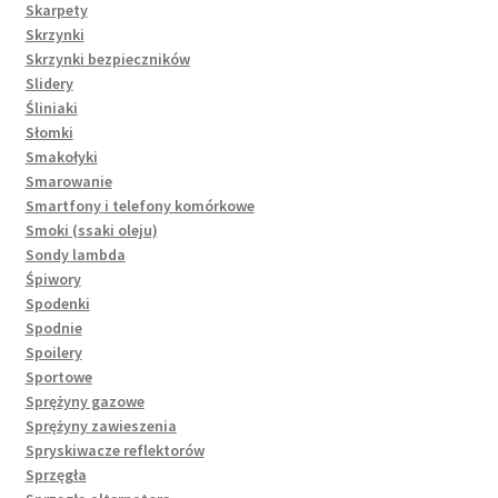
Skarpety
Skrzynki
Skrzynki bezpieczników
Slidery
Śliniaki
Słomki
Smakołyki
Smarowanie
Smartfony i telefony komórkowe
Smoki (ssaki oleju)
Sondy lambda
Śpiwory
Spodenki
Spodnie
Spoilery
Sportowe
Sprężyny gazowe
Sprężyny zawieszenia
Spryskiwacze reflektorów
Sprzęgła