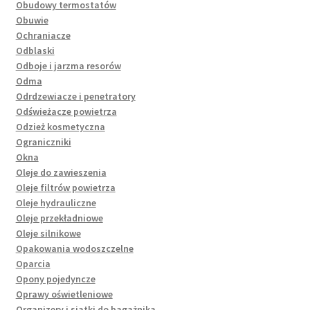
Obudowy termostatów
Obuwie
Ochraniacze
Odblaski
Odboje i jarzma resorów
Odma
Odrdzewiacze i penetratory
Odświeżacze powietrza
Odzież kosmetyczna
Ograniczniki
Okna
Oleje do zawieszenia
Oleje filtrów powietrza
Oleje hydrauliczne
Oleje przekładniowe
Oleje silnikowe
Opakowania wodoszczelne
Oparcia
Opony pojedyncze
Oprawy oświetleniowe
Organizery i siatki do bagażnika