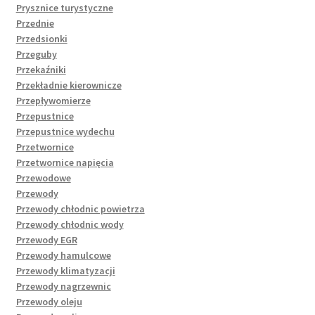
Prysznice turystyczne
Przednie
Przedsionki
Przeguby
Przekaźniki
Przekładnie kierownicze
Przepływomierze
Przepustnice
Przepustnice wydechu
Przetwornice
Przetwornice napięcia
Przewodowe
Przewody
Przewody chłodnic powietrza
Przewody chłodnic wody
Przewody EGR
Przewody hamulcowe
Przewody klimatyzacji
Przewody nagrzewnic
Przewody oleju