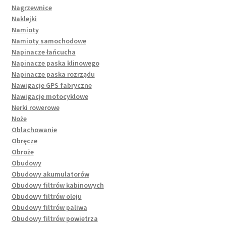
Nagrzewnice
Naklejki
Namioty
Namioty samochodowe
Napinacze łańcucha
Napinacze paska klinowego
Napinacze paska rozrządu
Nawigacje GPS fabryczne
Nawigacje motocyklowe
Nerki rowerowe
Noże
Oblachowanie
Obręcze
Obroże
Obudowy
Obudowy akumulatorów
Obudowy filtrów kabinowych
Obudowy filtrów oleju
Obudowy filtrów paliwa
Obudowy filtrów powietrza