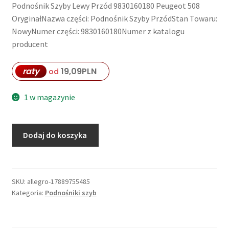
Podnośnik Szyby Lewy Przód 9830160180 Peugeot 508
OryginałNazwa części: Podnośnik Szyby PrzódStan Towaru:
NowyNumer części: 9830160180Numer z katalogu
producent
raty
19,09
PLN
od
1 w magazynie
ilość
Dodaj do koszyka
9830160180
PODNOŚNIK
SZYBY
PRZOD
SKU:
allegro-17889755485
Kategoria:
Podnośniki szyb
LEWY
PEUGEOT
508