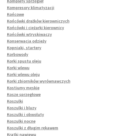
Komplety sprzęgieł
Kompresory klimatyzacji
Końcowe
Końcówki drążków kierowniczych
Końcówki i ciężarki kierownicy
Końcówki wtryskiwaczy
Konserwacja odzieży
Kopniaki, startery
Korbowody
Korki spustu oleju
Korki wlewu
Korki wlewu oleju
Korki zbiorników wyrównawczych
Kostiumy męskie
Kosze sprzęgłowe
Koszulki
Koszulki i bluzy
Koszulki i obwoluty
Koszulki nocne
Koszulki z długim rękawem
Kratki nawiewu