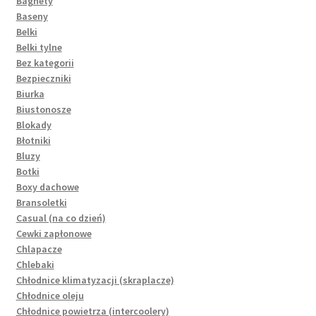
Bagnety
Baseny
Belki
Belki tylne
Bez kategorii
Bezpieczniki
Biurka
Biustonosze
Blokady
Błotniki
Bluzy
Botki
Boxy dachowe
Bransoletki
Casual (na co dzień)
Cewki zapłonowe
Chlapacze
Chlebaki
Chłodnice klimatyzacji (skraplacze)
Chłodnice oleju
Chłodnice powietrza (intercoolery)