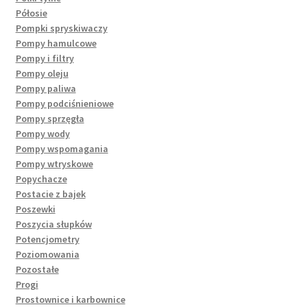
Półosie
Pompki spryskiwaczy
Pompy hamulcowe
Pompy i filtry
Pompy oleju
Pompy paliwa
Pompy podciśnieniowe
Pompy sprzęgła
Pompy wody
Pompy wspomagania
Pompy wtryskowe
Popychacze
Postacie z bajek
Poszewki
Poszycia słupków
Potencjometry
Poziomowania
Pozostałe
Progi
Prostownice i karbownice