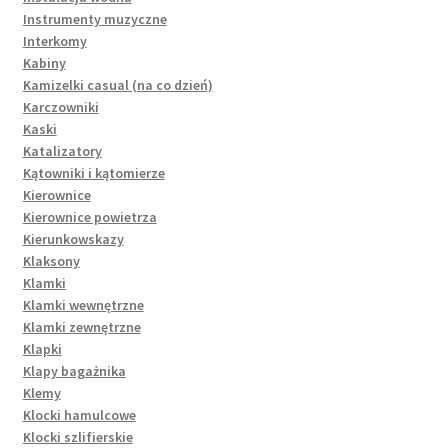
Instrumenty muzyczne
Interkomy
Kabiny
Kamizelki casual (na co dzień)
Karczowniki
Kaski
Katalizatory
Kątowniki i kątomierze
Kierownice
Kierownice powietrza
Kierunkowskazy
Klaksony
Klamki
Klamki wewnętrzne
Klamki zewnętrzne
Klapki
Klapy bagażnika
Klemy
Klocki hamulcowe
Klocki szlifierskie