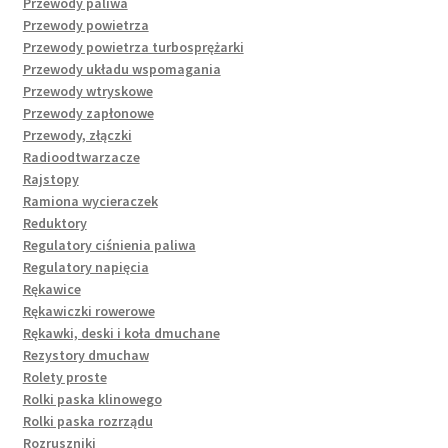
Przewody paliwa
Przewody powietrza
Przewody powietrza turbosprężarki
Przewody układu wspomagania
Przewody wtryskowe
Przewody zapłonowe
Przewody, złączki
Radioodtwarzacze
Rajstopy
Ramiona wycieraczek
Reduktory
Regulatory ciśnienia paliwa
Regulatory napięcia
Rękawice
Rękawiczki rowerowe
Rękawki, deski i koła dmuchane
Rezystory dmuchaw
Rolety proste
Rolki paska klinowego
Rolki paska rozrządu
Rozruszniki