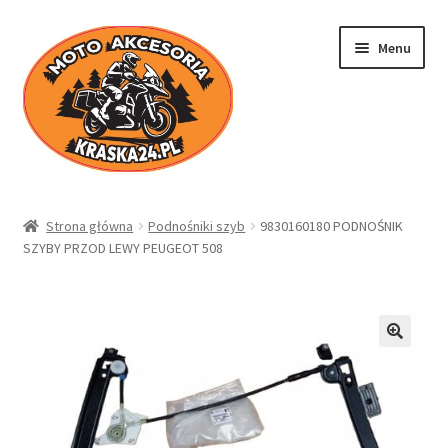
Przejdź
Przejdź
Menu
do
do
nawigacji
treści
Kraska24.pl
Strona główna
Podnośniki szyb
9830160180 PODNOŚNIK
SZYBY PRZOD LEWY PEUGEOT 508
Sklep
Koszyk
Moje konto
Regulamin