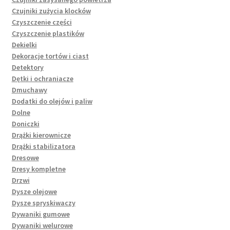
Czujniki zużycia klocków
Czyszczenie części
Czyszczenie plastików
Dekielki
Dekoracje tortów i ciast
Detektory
Dętki i ochraniacze
Dmuchawy
Dodatki do olejów i paliw
Dolne
Doniczki
Drążki kierownicze
Drążki stabilizatora
Dresowe
Dresy kompletne
Drzwi
Dysze olejowe
Dysze spryskiwaczy
Dywaniki gumowe
Dywaniki welurowe