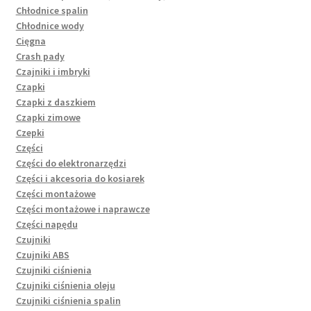
Chłodnice spalin
Chłodnice wody
Cięgna
Crash pady
Czajniki i imbryki
Czapki
Czapki z daszkiem
Czapki zimowe
Czepki
Części
Części do elektronarzędzi
Części i akcesoria do kosiarek
Części montażowe
Części montażowe i naprawcze
Części napędu
Czujniki
Czujniki ABS
Czujniki ciśnienia
Czujniki ciśnienia oleju
Czujniki ciśnienia spalin