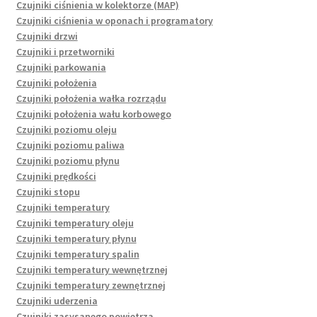
Czujniki ciśnienia w kolektorze (MAP)
Czujniki ciśnienia w oponach i programatory
Czujniki drzwi
Czujniki i przetworniki
Czujniki parkowania
Czujniki położenia
Czujniki położenia wałka rozrządu
Czujniki położenia wału korbowego
Czujniki poziomu oleju
Czujniki poziomu paliwa
Czujniki poziomu płynu
Czujniki prędkości
Czujniki stopu
Czujniki temperatury
Czujniki temperatury oleju
Czujniki temperatury płynu
Czujniki temperatury spalin
Czujniki temperatury wewnętrznej
Czujniki temperatury zewnętrznej
Czujniki uderzenia
Czujniki zasysanego powietrza