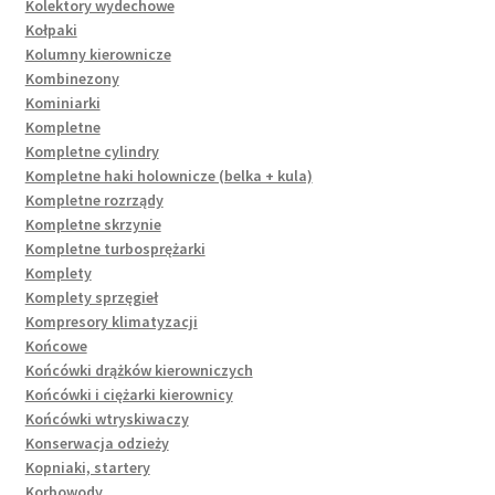
Kolektory wydechowe
Kołpaki
Kolumny kierownicze
Kombinezony
Kominiarki
Kompletne
Kompletne cylindry
Kompletne haki holownicze (belka + kula)
Kompletne rozrządy
Kompletne skrzynie
Kompletne turbosprężarki
Komplety
Komplety sprzęgieł
Kompresory klimatyzacji
Końcowe
Końcówki drążków kierowniczych
Końcówki i ciężarki kierownicy
Końcówki wtryskiwaczy
Konserwacja odzieży
Kopniaki, startery
Korbowody