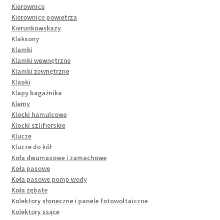
Kierownice
Kierownice powietrza
Kierunkowskazy
Klaksony
Klamki
Klamki wewnętrzne
Klamki zewnętrzne
Klapki
Klapy bagażnika
Klemy
Klocki hamulcowe
Klocki szlifierskie
Klucze
Klucze do kół
Koła dwumasowe i zamachowe
Koła pasowe
Koła pasowe pomp wody
Koła zębate
Kolektory słoneczne i panele fotowoltaiczne
Kolektory ssące