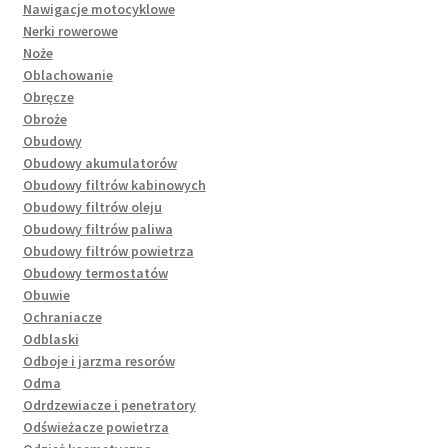
Nawigacje motocyklowe
Nerki rowerowe
Noże
Oblachowanie
Obręcze
Obroże
Obudowy
Obudowy akumulatorów
Obudowy filtrów kabinowych
Obudowy filtrów oleju
Obudowy filtrów paliwa
Obudowy filtrów powietrza
Obudowy termostatów
Obuwie
Ochraniacze
Odblaski
Odboje i jarzma resorów
Odma
Odrdzewiacze i penetratory
Odświeżacze powietrza