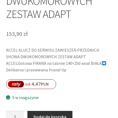
DWUKOMOROWYCH
ZESTAW ADAPT
153,90
zł
ACCEL KLUCZ DO SERWISU ZAWIESZEŃ PRZEDNICH
SHOWA DWUKOMOROWYCH ZESTAW ADAPT
ACCELGotowa FIRANA na taśmie 140×250 woal BIAŁA
Delikatna i przewiewna firana! Up
raty
4,47
PLN
od
5 w magazynie
ilość
Dodaj do koszyka