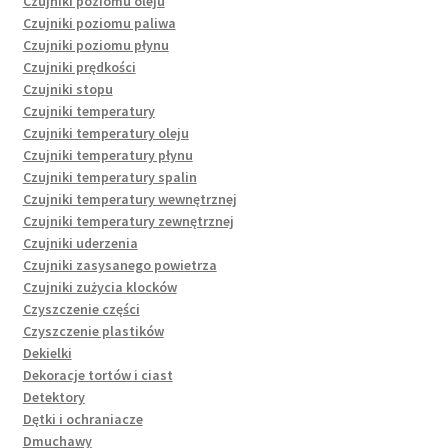
Czujniki poziomu oleju
Czujniki poziomu paliwa
Czujniki poziomu płynu
Czujniki prędkości
Czujniki stopu
Czujniki temperatury
Czujniki temperatury oleju
Czujniki temperatury płynu
Czujniki temperatury spalin
Czujniki temperatury wewnętrznej
Czujniki temperatury zewnętrznej
Czujniki uderzenia
Czujniki zasysanego powietrza
Czujniki zużycia klocków
Czyszczenie części
Czyszczenie plastików
Dekielki
Dekoracje tortów i ciast
Detektory
Dętki i ochraniacze
Dmuchawy