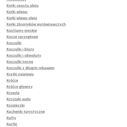
Korki spustu oleju
Korki wlewu
Korki wlewu oleju
Korki zbiorników wyrównawczych
Kostiumy męskie
Kosze sprzęgłowe
Koszulki
Koszulki i bluzy
Koszulki i obwoluty
Koszulki nocne
Koszulki z długim rękawem
Kratki nawiewu
Króćce
Króćce głowicy
Krzesła
Krzyżaki wału
Książeczki
Kuchenki turystyczne
Kufry
Kurtki