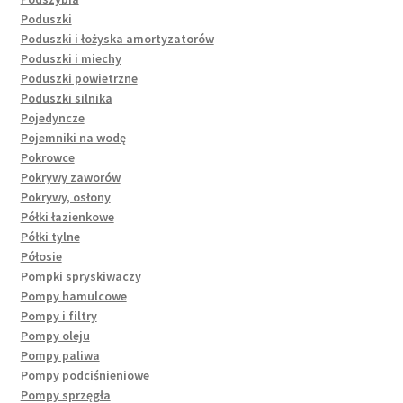
Poduszki
Poduszki i łożyska amortyzatorów
Poduszki i miechy
Poduszki powietrzne
Poduszki silnika
Pojedyncze
Pojemniki na wodę
Pokrowce
Pokrywy zaworów
Pokrywy, osłony
Półki łazienkowe
Półki tylne
Półosie
Pompki spryskiwaczy
Pompy hamulcowe
Pompy i filtry
Pompy oleju
Pompy paliwa
Pompy podciśnieniowe
Pompy sprzęgła