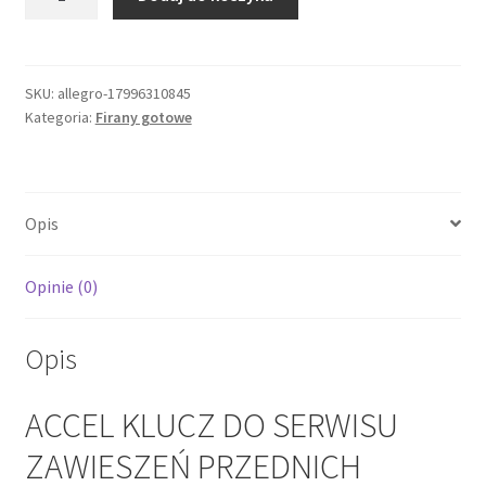
ACCEL
KLUCZ
DO
SERWISU
SKU:
allegro-17996310845
Kategoria:
Firany gotowe
ZAWIESZEŃ
PRZEDNICH
SHOWA
DWUKOMOROWYCH
Opis
ZESTAW
ADAPT
Opinie (0)
Opis
ACCEL KLUCZ DO SERWISU
ZAWIESZEŃ PRZEDNICH