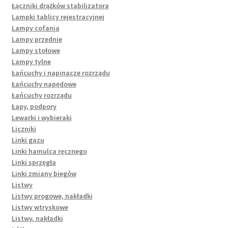
Łączniki drążków stabilizatora
Lampki tablicy rejestracyjnej
Lampy cofania
Lampy przednie
Lampy stołowe
Lampy tylne
Łańcuchy i napinacze rozrządu
Łańcuchy napędowe
Łańcuchy rozrządu
Łapy, podpory
Lewarki i wybieraki
Liczniki
Linki gazu
Linki hamulca ręcznego
Linki sprzęgła
Linki zmiany biegów
Listwy
Listwy progowe, nakładki
Listwy wtryskowe
Listwy, nakładki