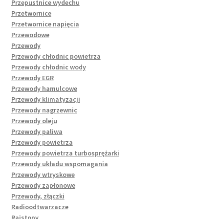
Przepustnice wydechu
Przetwornice
Przetwornice napięcia
Przewodowe
Przewody
Przewody chłodnic powietrza
Przewody chłodnic wody
Przewody EGR
Przewody hamulcowe
Przewody klimatyzacji
Przewody nagrzewnic
Przewody oleju
Przewody paliwa
Przewody powietrza
Przewody powietrza turbosprężarki
Przewody układu wspomagania
Przewody wtryskowe
Przewody zapłonowe
Przewody, złączki
Radioodtwarzacze
Rajstopy