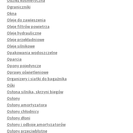
Odzież kosmetyczna
Ograniczniki
Okna
Oleje do zawieszenia
Oleje filtrów powietrza
Oleje hydrauliczne
Oleje przekładniowe
Oleje silnikowe
Opakowania wodoszczelne
Oparcia
Opony pojedyncze
Oprawy oświetleniowe
Organizery i siatki do bagażnika
Ośki
Osłona silnika, skrzyni biegów
Osłony
Osłony amortyzatora
Osłony chłodnicy
Osłony dłoni
Osłony i odboje amortyzatorów
Osłony przeciwbłotne