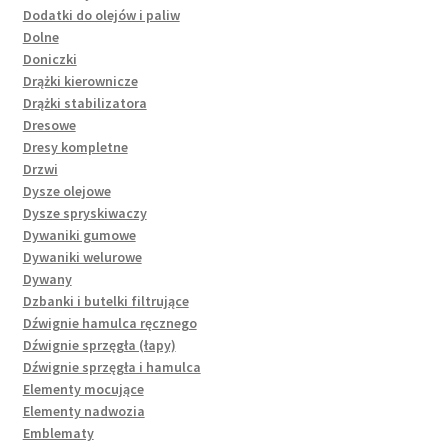
Dodatki do olejów i paliw
Dolne
Doniczki
Drążki kierownicze
Drążki stabilizatora
Dresowe
Dresy kompletne
Drzwi
Dysze olejowe
Dysze spryskiwaczy
Dywaniki gumowe
Dywaniki welurowe
Dywany
Dzbanki i butelki filtrujące
Dźwignie hamulca ręcznego
Dźwignie sprzęgła (łapy)
Dźwignie sprzęgła i hamulca
Elementy mocujące
Elementy nadwozia
Emblematy