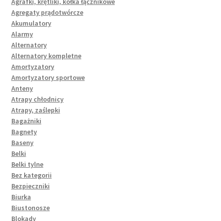
Agrafki, krętliki, kółka łącznikowe
Agregaty prądotwórcze
Akumulatory
Alarmy
Alternatory
Alternatory kompletne
Amortyzatory
Amortyzatory sportowe
Anteny
Atrapy chłodnicy
Atrapy, zaślepki
Bagażniki
Bagnety
Baseny
Belki
Belki tylne
Bez kategorii
Bezpieczniki
Biurka
Biustonosze
Blokady