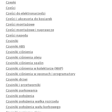
Czepki
Części
Części do elektronarzędzi
Części i akcesoria do kosiarek
Części montażowe
Części montażowe i naprawcze
Części napędu
Czujniki
Czujniki ABS
Czujniki ciśnienia
Czujniki ciśnienia oleju
Czujniki ciśnienia spalin
Czujniki ciśnienia w kolektorze (MAP)
Czujniki ciśnienia w oponach i programatory
Czujniki drzwi
Czujniki i przetworniki
Czujniki parkowania
Czujniki położenia
Czujniki położenia wałka rozrządu
Czujniki położenia wału korbowego