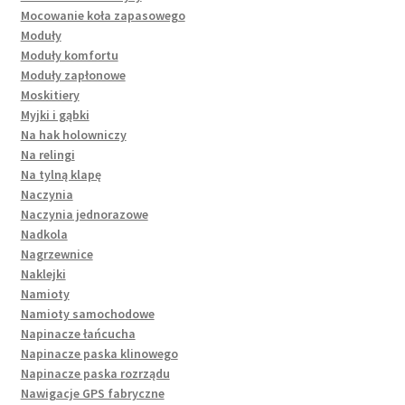
Mocowanie koła zapasowego
Moduły
Moduły komfortu
Moduły zapłonowe
Moskitiery
Myjki i gąbki
Na hak holowniczy
Na relingi
Na tylną klapę
Naczynia
Naczynia jednorazowe
Nadkola
Nagrzewnice
Naklejki
Namioty
Namioty samochodowe
Napinacze łańcucha
Napinacze paska klinowego
Napinacze paska rozrządu
Nawigacje GPS fabryczne