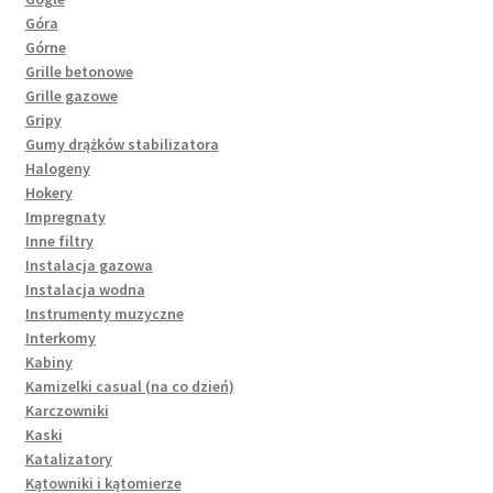
Góra
Górne
Grille betonowe
Grille gazowe
Gripy
Gumy drążków stabilizatora
Halogeny
Hokery
Impregnaty
Inne filtry
Instalacja gazowa
Instalacja wodna
Instrumenty muzyczne
Interkomy
Kabiny
Kamizelki casual (na co dzień)
Karczowniki
Kaski
Katalizatory
Kątowniki i kątomierze