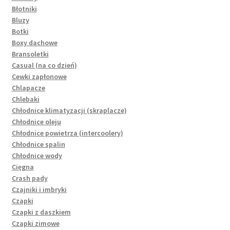
Błotniki
Bluzy
Botki
Boxy dachowe
Bransoletki
Casual (na co dzień)
Cewki zapłonowe
Chlapacze
Chlebaki
Chłodnice klimatyzacji (skraplacze)
Chłodnice oleju
Chłodnice powietrza (intercoolery)
Chłodnice spalin
Chłodnice wody
Cięgna
Crash pady
Czajniki i imbryki
Czapki
Czapki z daszkiem
Czapki zimowe