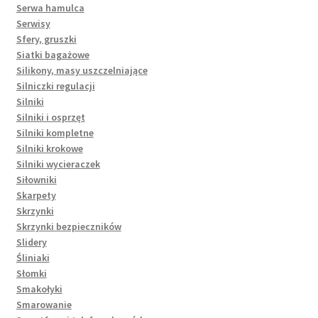
Serwa hamulca
Serwisy
Sfery, gruszki
Siatki bagażowe
Silikony, masy uszczelniające
Silniczki regulacji
Silniki
Silniki i osprzęt
Silniki kompletne
Silniki krokowe
Silniki wycieraczek
Siłowniki
Skarpety
Skrzynki
Skrzynki bezpieczników
Slidery
Śliniaki
Słomki
Smakołyki
Smarowanie