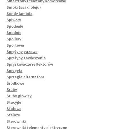
Smartfony i telefony komórkowe
Smoki (ssaki oleju)
Sondy lambda
Śpiwory
Spodenki
Spodnie
Spoilery
Sportowe
Sprężyny gazowe
Sprężyny zawieszenia
Spryskiwacze reflektorów
Sprzęgła
Sprzęgła alternatora
Środkowe
Śruby
Śruby głowicy
Stacyjki
Stalowe
Stelaże
Sterowniki
Sterowniki i elementy elektryczne