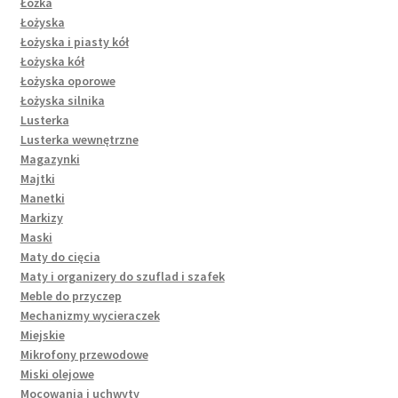
Łóżka
Łożyska
Łożyska i piasty kół
Łożyska kół
Łożyska oporowe
Łożyska silnika
Lusterka
Lusterka wewnętrzne
Magazynki
Majtki
Manetki
Markizy
Maski
Maty do cięcia
Maty i organizery do szuflad i szafek
Meble do przyczep
Mechanizmy wycieraczek
Miejskie
Mikrofony przewodowe
Miski olejowe
Mocowania i uchwyty