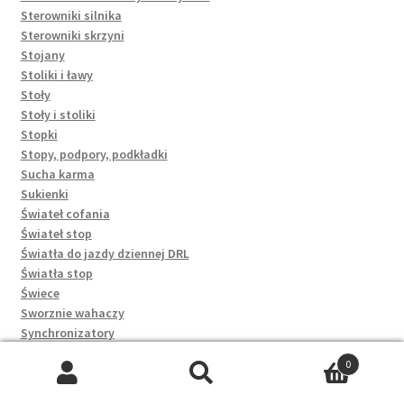
Sterowniki silnika
Sterowniki skrzyni
Stojany
Stoliki i ławy
Stoły
Stoły i stoliki
Stopki
Stopy, podpory, podkładki
Sucha karma
Sukienki
Świateł cofania
Świateł stop
Światła do jazdy dziennej DRL
Światła stop
Świece
Sworznie wahaczy
Synchronizatory
Szafki
0
Szafki na buty
Szukaj:
Szukaj
Szampony