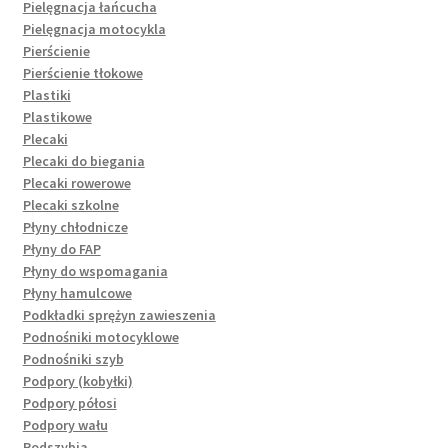
Pielęgnacja łańcucha
Pielęgnacja motocykla
Pierścienie
Pierścienie tłokowe
Plastiki
Plastikowe
Plecaki
Plecaki do biegania
Plecaki rowerowe
Plecaki szkolne
Płyny chłodnicze
Płyny do FAP
Płyny do wspomagania
Płyny hamulcowe
Podkładki sprężyn zawieszenia
Podnośniki motocyklowe
Podnośniki szyb
Podpory (kobyłki)
Podpory półosi
Podpory wału
Podszybia