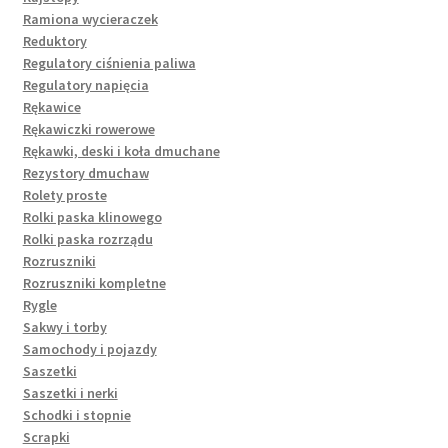
Ramiona wycieraczek
Reduktory
Regulatory ciśnienia paliwa
Regulatory napięcia
Rękawice
Rękawiczki rowerowe
Rękawki, deski i koła dmuchane
Rezystory dmuchaw
Rolety proste
Rolki paska klinowego
Rolki paska rozrządu
Rozruszniki
Rozruszniki kompletne
Rygle
Sakwy i torby
Samochody i pojazdy
Saszetki
Saszetki i nerki
Schodki i stopnie
Scrapki