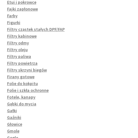
Etui i pokrowce
Fajki zapłonowe
Farby
Figurki
Filtry cząstek stałych DPF/FAP
Filtry kabinowe
Filtry odmy
Filtry oleju
Filtry paliwa
Filtry powietrza
Filtry skrzyni biegów
Firany gotowe
Folie do kokpitu
Folie i szkła ochronne
Fotele, kanapy
Gąbki do mycia
Gałki
Gaźniki
Głowice
Gmole
Gogle