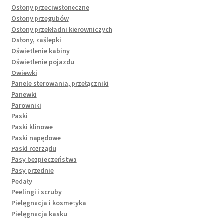
Osłony przeciwsłoneczne
Osłony przegubów
Osłony przekładni kierowniczych
Osłony, zaślepki
Oświetlenie kabiny
Oświetlenie pojazdu
Owiewki
Panele sterowania, przełączniki
Panewki
Parowniki
Paski
Paski klinowe
Paski napędowe
Paski rozrządu
Pasy bezpieczeństwa
Pasy przednie
Pedały
Peelingi i scruby
Pielęgnacja i kosmetyka
Pielęgnacja kasku