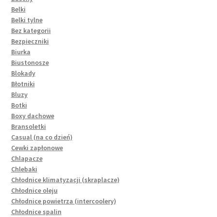
Belki
Belki tylne
Bez kategorii
Bezpieczniki
Biurka
Biustonosze
Blokady
Błotniki
Bluzy
Botki
Boxy dachowe
Bransoletki
Casual (na co dzień)
Cewki zapłonowe
Chlapacze
Chlebaki
Chłodnice klimatyzacji (skraplacze)
Chłodnice oleju
Chłodnice powietrza (intercoolery)
Chłodnice spalin