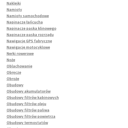
Naklejki
Namioty
Namioty samochodowe
Napinacze łańcucha
Napinacze paska klinowego
Napinacze paska rozrządu
Nawigacje GPS fabryczne
Nawigacje motocyklowe
Nerki rowerowe
Noże
Oblachowanie
Obręcze
Obroże
Obudowy
Obudowy akumulatorów
Obudowy filtrów kabinowych
Obudowy filtrów oleju
Obudowy filtrów paliwa
Obudowy filtrów powietrza
Obudowy termostatów