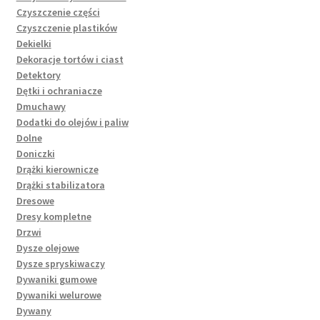
Czyszczenie części
Czyszczenie plastików
Dekielki
Dekoracje tortów i ciast
Detektory
Dętki i ochraniacze
Dmuchawy
Dodatki do olejów i paliw
Dolne
Doniczki
Drążki kierownicze
Drążki stabilizatora
Dresowe
Dresy kompletne
Drzwi
Dysze olejowe
Dysze spryskiwaczy
Dywaniki gumowe
Dywaniki welurowe
Dywany