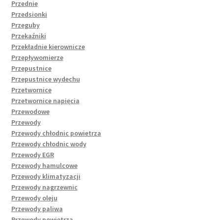
Przednie
Przedsionki
Przeguby
Przekaźniki
Przekładnie kierownicze
Przepływomierze
Przepustnice
Przepustnice wydechu
Przetwornice
Przetwornice napięcia
Przewodowe
Przewody
Przewody chłodnic powietrza
Przewody chłodnic wody
Przewody EGR
Przewody hamulcowe
Przewody klimatyzacji
Przewody nagrzewnic
Przewody oleju
Przewody paliwa
Przewody powietrza