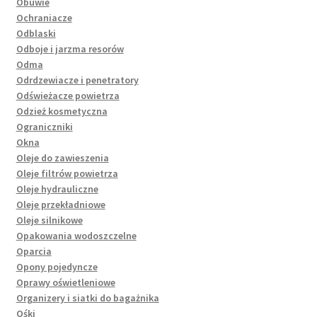
Obuwie
Ochraniacze
Odblaski
Odboje i jarzma resorów
Odma
Odrdzewiacze i penetratory
Odświeżacze powietrza
Odzież kosmetyczna
Ograniczniki
Okna
Oleje do zawieszenia
Oleje filtrów powietrza
Oleje hydrauliczne
Oleje przekładniowe
Oleje silnikowe
Opakowania wodoszczelne
Oparcia
Opony pojedyncze
Oprawy oświetleniowe
Organizery i siatki do bagażnika
Ośki