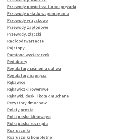
Przewody powietrza turbosprężarki
Przewody układu wspomagania
Przewody wtryskowe
Przewody zapłonowe
Przewody, złączki
Radioodtwarzacze
Rajstopy
Ramiona wycieraczek
Reduktory
Regulatory ciśnienia paliwa
Regulatory napięcia
Rękawice
Rękawiczki rowerowe
Rękawki, deski i koła dmuchane
Rezystory dmuchaw
Rolety proste
Rolki paska klinowego
Rolki paska rozrządu
Rozruszniki
Rozruszniki kompletne