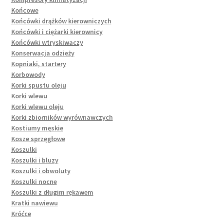
Końcowe
Końcówki drążków kierowniczych
Końcówki i ciężarki kierownicy
Końcówki wtryskiwaczy
Konserwacja odzieży
Kopniaki, startery
Korbowody
Korki spustu oleju
Korki wlewu
Korki wlewu oleju
Korki zbiorników wyrównawczych
Kostiumy męskie
Kosze sprzęgłowe
Koszulki
Koszulki i bluzy
Koszulki i obwoluty
Koszulki nocne
Koszulki z długim rękawem
Kratki nawiewu
Króćce