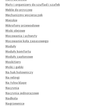
Maty i organizery do szuflad i szafek
Meble do przyczep
Mechanizmy wycieraczek
Miejskie
Mikrofony przewodowe
Miski olejowe
Mocowania i uchwyty
Mocowanie koła zapasowego
Moduły
Moduły komfortu
Moduły zapłonowe
Moskitiery
Myjki i gąbki
Na hak holowniczy
Na relingi
Na tylną klapę
Naczynia
Naczynia jednorazowe
Nadkola
Nagrzewnice