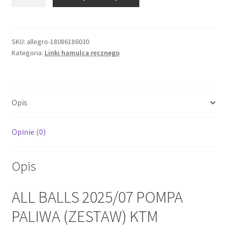
ALL
BALLS
2025/07
POMPA
SKU:
allegro-18086186030
Kategoria:
Linki hamulca ręcznego
PALIWA
(ZESTAW)
KTM
ADVENTURE
Opis
1090
'17-
'18,
Opinie (0)
ADVENTU
Opis
ALL BALLS 2025/07 POMPA
PALIWA (ZESTAW) KTM