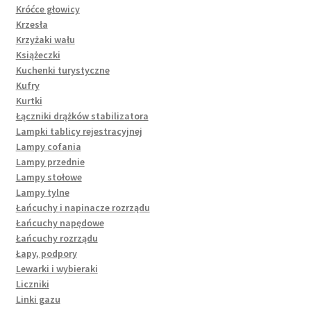
Króćce głowicy
Krzesła
Krzyżaki wału
Książeczki
Kuchenki turystyczne
Kufry
Kurtki
Łączniki drążków stabilizatora
Lampki tablicy rejestracyjnej
Lampy cofania
Lampy przednie
Lampy stołowe
Lampy tylne
Łańcuchy i napinacze rozrządu
Łańcuchy napędowe
Łańcuchy rozrządu
Łapy, podpory
Lewarki i wybieraki
Liczniki
Linki gazu