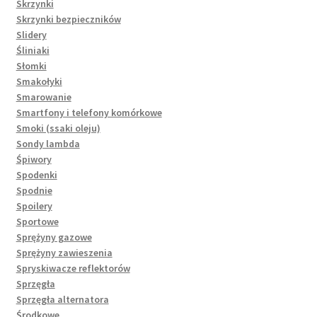
Skrzynki
Skrzynki bezpieczników
Slidery
Śliniaki
Słomki
Smakołyki
Smarowanie
Smartfony i telefony komórkowe
Smoki (ssaki oleju)
Sondy lambda
Śpiwory
Spodenki
Spodnie
Spoilery
Sportowe
Sprężyny gazowe
Sprężyny zawieszenia
Spryskiwacze reflektorów
Sprzęgła
Sprzęgła alternatora
Środkowe