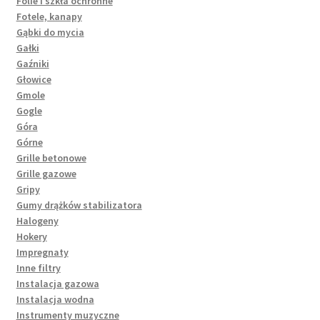
Folie i szkła ochronne
Fotele, kanapy
Gąbki do mycia
Gałki
Gaźniki
Głowice
Gmole
Gogle
Góra
Górne
Grille betonowe
Grille gazowe
Gripy
Gumy drążków stabilizatora
Halogeny
Hokery
Impregnaty
Inne filtry
Instalacja gazowa
Instalacja wodna
Instrumenty muzyczne