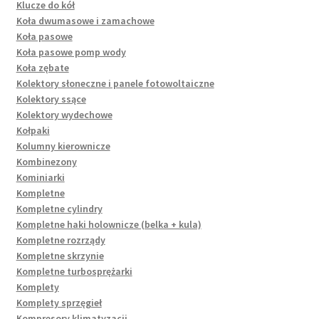
Klucze do kół
Koła dwumasowe i zamachowe
Koła pasowe
Koła pasowe pomp wody
Koła zębate
Kolektory słoneczne i panele fotowoltaiczne
Kolektory ssące
Kolektory wydechowe
Kołpaki
Kolumny kierownicze
Kombinezony
Kominiarki
Kompletne
Kompletne cylindry
Kompletne haki holownicze (belka + kula)
Kompletne rozrządy
Kompletne skrzynie
Kompletne turbosprężarki
Komplety
Komplety sprzęgieł
Kompresory klimatyzacji