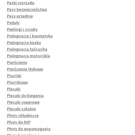
Paski rozrządu
Pasy bezpieczeństwa
Pasy przednie
Pedały
Peelingi i scruby
Pielęgnacja i kosmetyka
Pielęgnacja kasku
Pielęgnacja łańcucha
Pielęgnacja motocykla
Pierścienie
Pierścienie tłokowe
Plastiki
Plastikowe
Plecaki
Plecaki do biegania
Plecaki rowerowe
Plecaki szkolne
Płyny chłodnicze
Płyny do FAP
Płyny do wspomagania