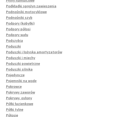
Płyny hamulcowe
Podkładki sprężyn zawieszenia
Podnośniki motocyklowe
Podnośniki szyb
Podpory (kobyłki)
Podpory półosi
Podpory wału
Podszybia
Poduszki
Poduszki i łożyska amortyzatorów
Poduszki i miechy
Poduszki powietrzne
Poduszki silnika
Pojedyncze
Pojemniki na wodę
Pokrowce
Pokrywy zaworów
Pokrywy, osłony
Półki łazienkowe
Półki tylne
Półosie