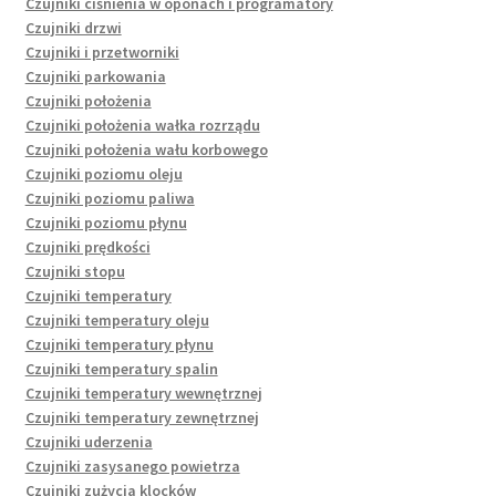
Czujniki ciśnienia w oponach i programatory
Czujniki drzwi
Czujniki i przetworniki
Czujniki parkowania
Czujniki położenia
Czujniki położenia wałka rozrządu
Czujniki położenia wału korbowego
Czujniki poziomu oleju
Czujniki poziomu paliwa
Czujniki poziomu płynu
Czujniki prędkości
Czujniki stopu
Czujniki temperatury
Czujniki temperatury oleju
Czujniki temperatury płynu
Czujniki temperatury spalin
Czujniki temperatury wewnętrznej
Czujniki temperatury zewnętrznej
Czujniki uderzenia
Czujniki zasysanego powietrza
Czujniki zużycia klocków