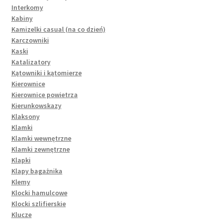
Interkomy
Kabiny
Kamizelki casual (na co dzień)
Karczowniki
Kaski
Katalizatory
Kątowniki i kątomierze
Kierownice
Kierownice powietrza
Kierunkowskazy
Klaksony
Klamki
Klamki wewnętrzne
Klamki zewnętrzne
Klapki
Klapy bagażnika
Klemy
Klocki hamulcowe
Klocki szlifierskie
Klucze