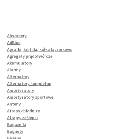
Absorbery
AdBlue
Agrafki, krętliki, kółka łącznikowe
Agregaty prądotwórcze
Akumulatory
Alarmy
Alternatory
Alternatory kompletne
Amortyzatory
Amortyzatory sportowe
Anteny
Atrapy chłodnicy
Atrapy, zaślepki
Bagażniki
Bagnety
Baseny