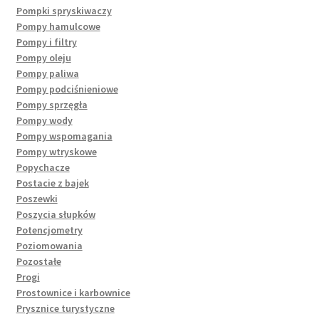
Pompki spryskiwaczy
Pompy hamulcowe
Pompy i filtry
Pompy oleju
Pompy paliwa
Pompy podciśnieniowe
Pompy sprzęgła
Pompy wody
Pompy wspomagania
Pompy wtryskowe
Popychacze
Postacie z bajek
Poszewki
Poszycia słupków
Potencjometry
Poziomowania
Pozostałe
Progi
Prostownice i karbownice
Prysznice turystyczne