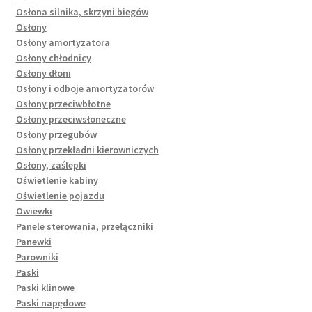
Osłona silnika, skrzyni biegów
Osłony
Osłony amortyzatora
Osłony chłodnicy
Osłony dłoni
Osłony i odboje amortyzatorów
Osłony przeciwbłotne
Osłony przeciwsłoneczne
Osłony przegubów
Osłony przekładni kierowniczych
Osłony, zaślepki
Oświetlenie kabiny
Oświetlenie pojazdu
Owiewki
Panele sterowania, przełączniki
Panewki
Parowniki
Paski
Paski klinowe
Paski napędowe