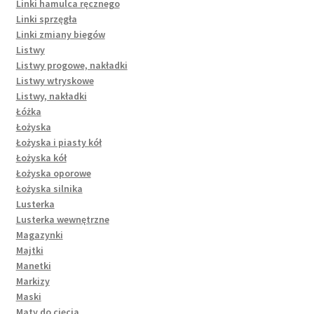
Linki hamulca ręcznego
Linki sprzęgła
Linki zmiany biegów
Listwy
Listwy progowe, nakładki
Listwy wtryskowe
Listwy, nakładki
Łóżka
Łożyska
Łożyska i piasty kół
Łożyska kół
Łożyska oporowe
Łożyska silnika
Lusterka
Lusterka wewnętrzne
Magazynki
Majtki
Manetki
Markizy
Maski
Maty do cięcia