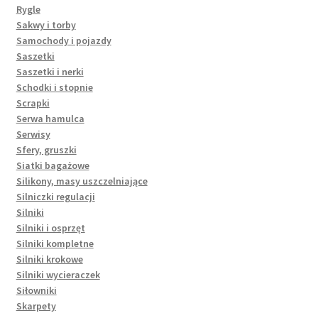
Rygle
Sakwy i torby
Samochody i pojazdy
Saszetki
Saszetki i nerki
Schodki i stopnie
Scrapki
Serwa hamulca
Serwisy
Sfery, gruszki
Siatki bagażowe
Silikony, masy uszczelniające
Silniczki regulacji
Silniki
Silniki i osprzęt
Silniki kompletne
Silniki krokowe
Silniki wycieraczek
Siłowniki
Skarpety