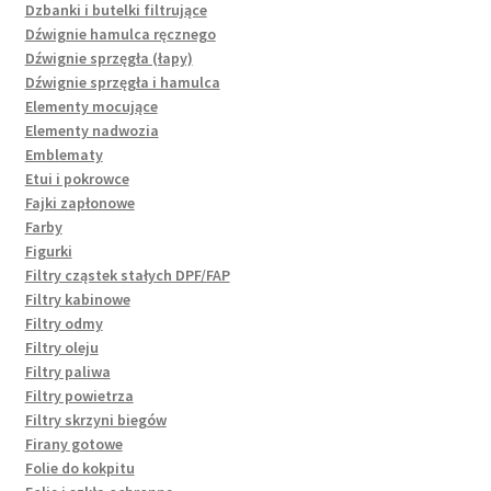
Dzbanki i butelki filtrujące
Dźwignie hamulca ręcznego
Dźwignie sprzęgła (łapy)
Dźwignie sprzęgła i hamulca
Elementy mocujące
Elementy nadwozia
Emblematy
Etui i pokrowce
Fajki zapłonowe
Farby
Figurki
Filtry cząstek stałych DPF/FAP
Filtry kabinowe
Filtry odmy
Filtry oleju
Filtry paliwa
Filtry powietrza
Filtry skrzyni biegów
Firany gotowe
Folie do kokpitu