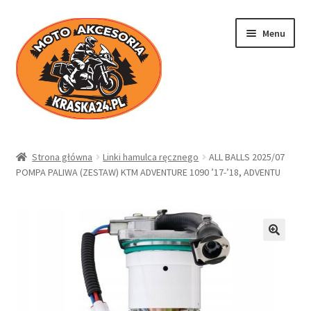
Przejdź
Przejdź
Menu
do
do
nawigacji
treści
Kraska24.pl
Strona główna
Linki hamulca ręcznego
ALL BALLS 2025/07
POMPA PALIWA (ZESTAW) KTM ADVENTURE 1090 ’17-’18, ADVENTU
Sklep
Koszyk
Moje konto
Regulamin