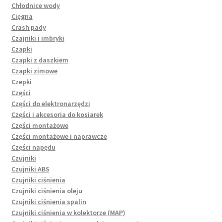
Chłodnice wody
Cięgna
Crash pady
Czajniki i imbryki
Czapki
Czapki z daszkiem
Czapki zimowe
Czepki
Części
Części do elektronarzędzi
Części i akcesoria do kosiarek
Części montażowe
Części montażowe i naprawcze
Części napędu
Czujniki
Czujniki ABS
Czujniki ciśnienia
Czujniki ciśnienia oleju
Czujniki ciśnienia spalin
Czujniki ciśnienia w kolektorze (MAP)