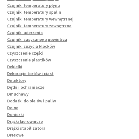
Czujniki temperatury płynu
Czujniki temperatury spalin
Czujniki temperatury wewnętrznej
Czujniki temperatury zewnętrznej
Czujniki uderzenia
Czujniki zasysanego powietrza
Czujniki zużycia klocków
Czyszczenie części
Czyszczenie plastików
Dekielki
Dekoracje tortów i ciast
Detektory
Dętki i ochraniacze
Dmuchawy
Dodatki do olejów i paliw
Dolne
Doniczki
Drążki kierownicze
Drążki stabilizatora
Dresowe