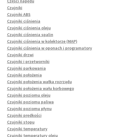
Części napędu
Czujniki
Czujniki ABS
Czujniki ciśnienia
Czujniki ciśnienia oleju
Czujniki ciśnienia spalin
Czujniki ciśnienia w kolektorze (MAP)
Czujniki ciśnienia w oponach i programatory
Czujniki drzwi
Czujniki i przetworniki
Czujniki parkowania
Czujniki położenia
Czujniki położenia wałka rozrządu
Czujniki położenia wału korbowego
Czujniki poziomu oleju
Czujniki poziomu paliwa
Czujniki poziomu płynu
Czujniki prędkości
Czujniki stopu
Czujniki temperatury
Czujniki temperatury oleju