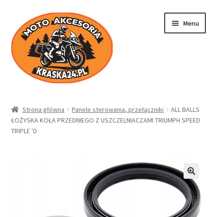
Przejdź
Przejdź
Menu
do
do
nawigacji
treści
Kraska24.pl
Strona główna
Panele sterowania, przełączniki
ALL BALLS
ŁOŻYSKA KOŁA PRZEDNIEGO Z USZCZELNIACZAMI TRIUMPH SPEED
Sklep
TRIPLE '0
Koszyk
Moje konto
Regulamin