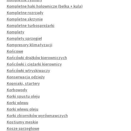
Kompletne haki holownicze (belka + kula)
Kompletne rozrządy
Kompletne skrzynie
Kompletne turbosprężarki
Komplety
Komplety sprzęgieł
Kompresory klimatyzacji
Końcowe
Końcówki drążków kierowniczych
Końcówki i ciężarki kierownicy
Końcówki wtryskiwaczy
Konserwacja odzieży
Kopniaki, startery
Korbowody
Korki spustu oleju
Korki wlewu
Korki wlewu oleju
Korki zbiorników wyrównawczych
Kostiumy męskie
Kosze sprzęgłowe