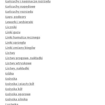
Łańcuchy i napinacze rozrządu
Łańcuchy napędowe
Łańcuchy rozrządu
Łapy, podpory
Lewarki i wybieraki
Liczniki
Linki gazu
Linki hamulca ręcznego
Linki sprzęgła
Linki zmiany biegów
Listwy
Listwy progowe, nakładki
Listwy wtryskowe
Listwy, nakładki
Łóżka
Łożyska
Łożyska i piasty kół
Łożyska kół
Łożyska oporowe
Łożyska silnika
Lusterka