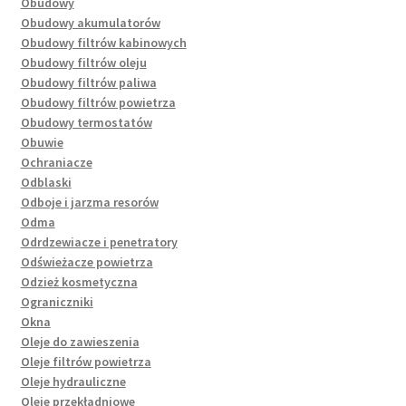
Obudowy
Obudowy akumulatorów
Obudowy filtrów kabinowych
Obudowy filtrów oleju
Obudowy filtrów paliwa
Obudowy filtrów powietrza
Obudowy termostatów
Obuwie
Ochraniacze
Odblaski
Odboje i jarzma resorów
Odma
Odrdzewiacze i penetratory
Odświeżacze powietrza
Odzież kosmetyczna
Ograniczniki
Okna
Oleje do zawieszenia
Oleje filtrów powietrza
Oleje hydrauliczne
Oleje przekładniowe