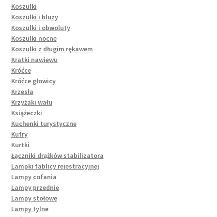
Koszulki
Koszulki i bluzy
Koszulki i obwoluty
Koszulki nocne
Koszulki z długim rękawem
Kratki nawiewu
Króćce
Króćce głowicy
Krzesła
Krzyżaki wału
Książeczki
Kuchenki turystyczne
Kufry
Kurtki
Łączniki drążków stabilizatora
Lampki tablicy rejestracyjnej
Lampy cofania
Lampy przednie
Lampy stołowe
Lampy tylne