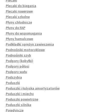
Plecaki
Plecaki do biegania
Plecaki rowerowe
Plecaki szkolne
Płyny chłodnicze
Płyny do FAP
Płyny do wspomagania
Płyny hamulcowe
Podkładki sprężyn zawieszenia
Podnośniki motocyklowe
Podnośniki szyb
Podpory (kobyłki)
Podpory półosi
Podpory wału
Podszybia
Poduszki
Poduszki i łożyska amortyzatorów
Poduszki i miechy
Poduszki powietrzne
Poduszki silnika
Pojedyncze