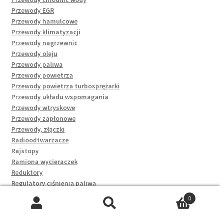
Przewody EGR
Przewody hamulcowe
Przewody klimatyzacji
Przewody nagrzewnic
Przewody oleju
Przewody paliwa
Przewody powietrza
Przewody powietrza turbosprężarki
Przewody układu wspomagania
Przewody wtryskowe
Przewody zapłonowe
Przewody, złączki
Radioodtwarzacze
Rajstopy
Ramiona wycieraczek
Reduktory
Regulatory ciśnienia paliwa
Regulatory napięcia
0
Rękawice
Szukaj:
Szukaj
Rękawiczki rowerowe