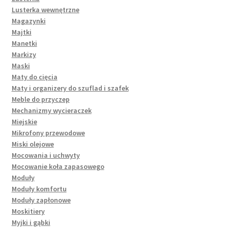
Lusterka wewnętrzne
Magazynki
Majtki
Manetki
Markizy
Maski
Maty do cięcia
Maty i organizery do szuflad i szafek
Meble do przyczep
Mechanizmy wycieraczek
Miejskie
Mikrofony przewodowe
Miski olejowe
Mocowania i uchwyty
Mocowanie koła zapasowego
Moduły
Moduły komfortu
Moduły zapłonowe
Moskitiery
Myjki i gąbki