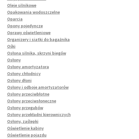
Oleje silnikowe
Opakowania wodoszczelne
Oparcia
Opony pojedyncze
Oprawy oświetleniowe
Organizery i siatki do bagażnika
Ośki
Osłona silnika, skrzyni biegów
Osłony
Osłony amortyzatora
Osłony chłodnicy
Osłony dłoni
Osłony i odboje amortyzatorów
Osłony przeciwbłotne
Osłony przeciwsłoneczne
Osłony przegubów
Osłony przekładni kierowniczych
Osłony, zaślepki
Oświetlenie kabiny
Oświetlenie pojazdu