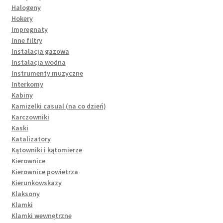
Halogeny
Hokery
Impregnaty
Inne filtry
Instalacja gazowa
Instalacja wodna
Instrumenty muzyczne
Interkomy
Kabiny
Kamizelki casual (na co dzień)
Karczowniki
Kaski
Katalizatory
Kątowniki i kątomierze
Kierownice
Kierownice powietrza
Kierunkowskazy
Klaksony
Klamki
Klamki wewnętrzne