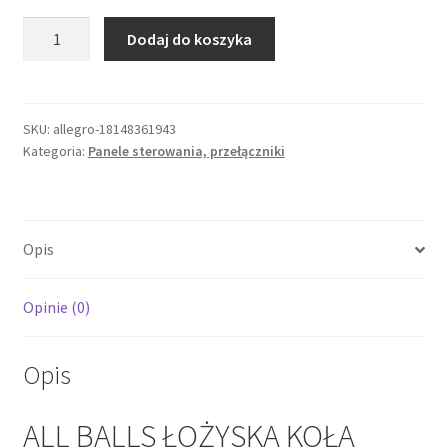
ilość
Dodaj do koszyka
ALL
BALLS
ŁOŻYSKA
KOŁA
SKU:
allegro-18148361943
Kategoria:
Panele sterowania, przełączniki
PRZEDNIEGO
Z
USZCZELNIACZAMI
TRIUMPH
Opis
SPEED
TRIPLE
'0
Opinie (0)
Opis
ALL BALLS ŁOŻYSKA KOŁA