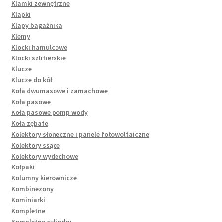
Klamki zewnętrzne
Klapki
Klapy bagażnika
Klemy
Klocki hamulcowe
Klocki szlifierskie
Klucze
Klucze do kół
Koła dwumasowe i zamachowe
Koła pasowe
Koła pasowe pomp wody
Koła zębate
Kolektory słoneczne i panele fotowoltaiczne
Kolektory ssące
Kolektory wydechowe
Kołpaki
Kolumny kierownicze
Kombinezony
Kominiarki
Kompletne
Kompletne cylindry