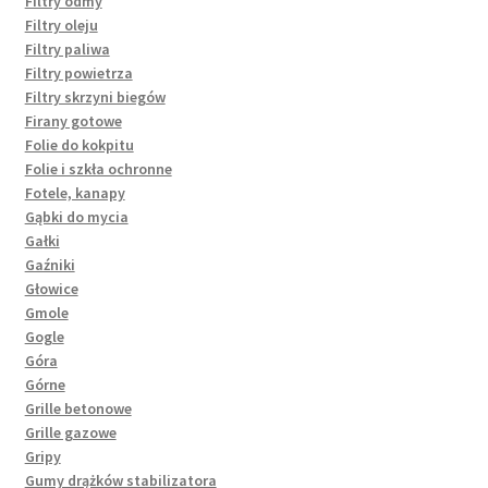
Filtry odmy
Filtry oleju
Filtry paliwa
Filtry powietrza
Filtry skrzyni biegów
Firany gotowe
Folie do kokpitu
Folie i szkła ochronne
Fotele, kanapy
Gąbki do mycia
Gałki
Gaźniki
Głowice
Gmole
Gogle
Góra
Górne
Grille betonowe
Grille gazowe
Gripy
Gumy drążków stabilizatora