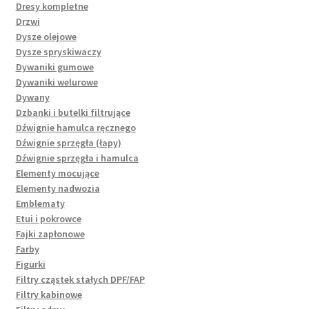
Dresy kompletne
Drzwi
Dysze olejowe
Dysze spryskiwaczy
Dywaniki gumowe
Dywaniki welurowe
Dywany
Dzbanki i butelki filtrujące
Dźwignie hamulca ręcznego
Dźwignie sprzęgła (łapy)
Dźwignie sprzęgła i hamulca
Elementy mocujące
Elementy nadwozia
Emblematy
Etui i pokrowce
Fajki zapłonowe
Farby
Figurki
Filtry cząstek stałych DPF/FAP
Filtry kabinowe