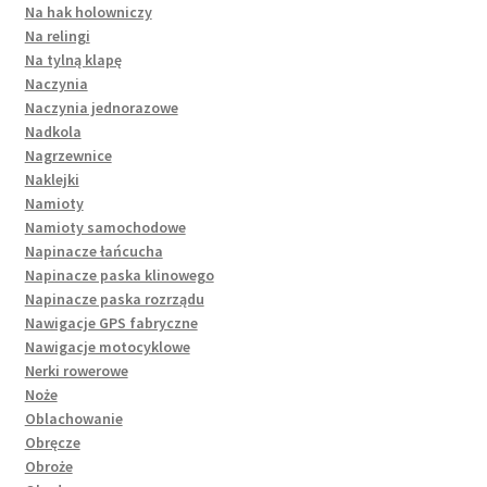
Na hak holowniczy
Na relingi
Na tylną klapę
Naczynia
Naczynia jednorazowe
Nadkola
Nagrzewnice
Naklejki
Namioty
Namioty samochodowe
Napinacze łańcucha
Napinacze paska klinowego
Napinacze paska rozrządu
Nawigacje GPS fabryczne
Nawigacje motocyklowe
Nerki rowerowe
Noże
Oblachowanie
Obręcze
Obroże