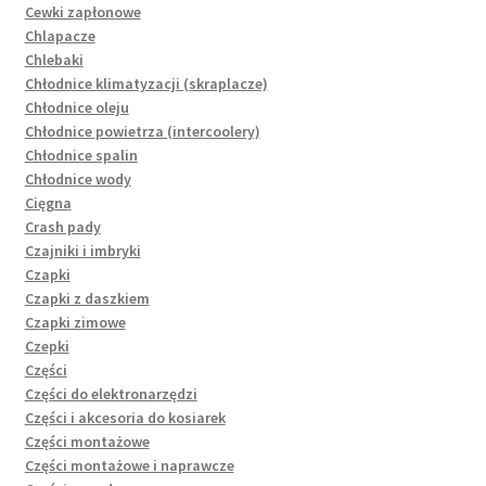
Cewki zapłonowe
Chlapacze
Chlebaki
Chłodnice klimatyzacji (skraplacze)
Chłodnice oleju
Chłodnice powietrza (intercoolery)
Chłodnice spalin
Chłodnice wody
Cięgna
Crash pady
Czajniki i imbryki
Czapki
Czapki z daszkiem
Czapki zimowe
Czepki
Części
Części do elektronarzędzi
Części i akcesoria do kosiarek
Części montażowe
Części montażowe i naprawcze