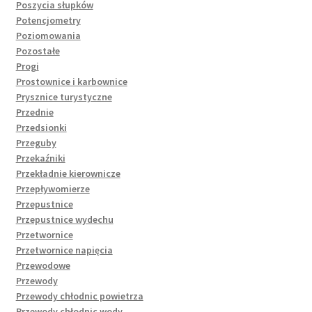
Poszycia słupków
Potencjometry
Poziomowania
Pozostałe
Progi
Prostownice i karbownice
Prysznice turystyczne
Przednie
Przedsionki
Przeguby
Przekaźniki
Przekładnie kierownicze
Przepływomierze
Przepustnice
Przepustnice wydechu
Przetwornice
Przetwornice napięcia
Przewodowe
Przewody
Przewody chłodnic powietrza
Przewody chłodnic wody