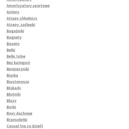
Amortyzatory sportowe
Anteny
Atrapy chłodnicy
Atrapy, zaślepki
Bagażniki
Bagnety
Baseny
Belki
Belki tylne
Bez kategorii
Bezpieczniki
Biurka
Biustonosze
Blokady
Błotniki
Bluzy
Botki
Boxy dachowe
Bransoletki
Casual (na co dzień)