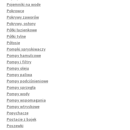
Pojemniki na wodę
Pokrowce
Pokrywy zaworów
Pokrywy, osłony
Półki łazienkowe
Półki tylne
Półosie
Pompki spryskiwaczy
Pompy hamulcowe
Pompy i filtry
Pompy oleju
Pompy paliwa
Pompy podciśnieniowe
Pompy sprzęgła
Pompy wody
Pompy wspomagania
Pompy wtryskowe
Popychacze
Postacie z bajek
Poszewki