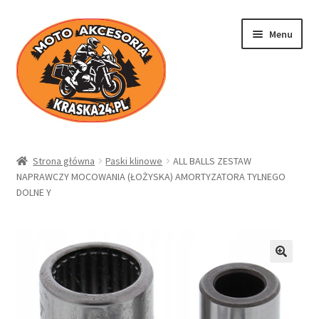
Przejdź
Przejdź
Menu
do
do
nawigacji
treści
Kraska24.pl
Strona główna
Paski klinowe
ALL BALLS ZESTAW
NAPRAWCZY MOCOWANIA (ŁOŻYSKA) AMORTYZATORA TYLNEGO
Sklep
DOLNE Y
Koszyk
Moje konto
Regulamin