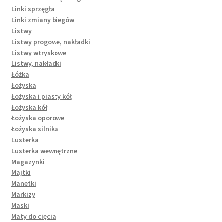
Linki sprzęgła
Linki zmiany biegów
Listwy
Listwy progowe, nakładki
Listwy wtryskowe
Listwy, nakładki
Łóżka
Łożyska
Łożyska i piasty kół
Łożyska kół
Łożyska oporowe
Łożyska silnika
Lusterka
Lusterka wewnętrzne
Magazynki
Majtki
Manetki
Markizy
Maski
Maty do cięcia