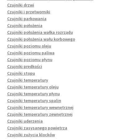
Czujniki drzwi
Czujniki i przetworniki
Czujniki parkowania
Czujniki położenia
Czujniki położenia wałka rozrządu
Czujniki położenia wału korbowego
Czujniki poziomu oleju
Czujniki poziomu paliwa
Czujniki poziomu płynu
Czujniki prędkości
Czujniki stopu
Czujniki temperatury
Czujniki temperatury oleju
Czujniki temperatury płynu
Czujniki temperatury spalin
Czujniki temperatury wewnętrznej
Czujniki temperatury zewnętrznej
Czujniki uderzenia
Czujniki zasysanego powietrza
Czujniki zużycia klocków