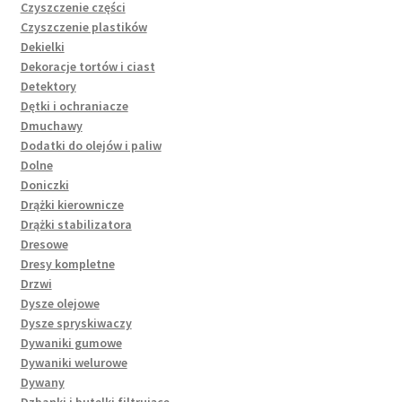
Czyszczenie części
Czyszczenie plastików
Dekielki
Dekoracje tortów i ciast
Detektory
Dętki i ochraniacze
Dmuchawy
Dodatki do olejów i paliw
Dolne
Doniczki
Drążki kierownicze
Drążki stabilizatora
Dresowe
Dresy kompletne
Drzwi
Dysze olejowe
Dysze spryskiwaczy
Dywaniki gumowe
Dywaniki welurowe
Dywany
Dzbanki i butelki filtrujące