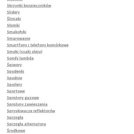
Skrzynki bezpieczników
Slidery
Śliniaki
Słomki
Smakołyki
Smarowanie
Smartfony i telefony komórkowe
Smoki (ssaki oleju)
Sondy lambda
Śpiwory
Spodenki
Spodnie
Spoilery
Sportowe
Sprężyny gazowe
Sprężyny zawieszenia
Spryskiwacze reflektorów
Sprzęgła
Sprzęgła alternatora
Środkowe