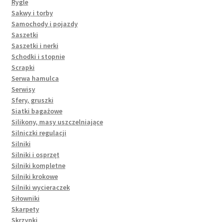
Rygle
Sakwy i torby
Samochody i pojazdy
Saszetki
Saszetki i nerki
Schodki i stopnie
Scrapki
Serwa hamulca
Serwisy
Sfery, gruszki
Siatki bagażowe
Silikony, masy uszczelniające
Silniczki regulacji
Silniki
Silniki i osprzęt
Silniki kompletne
Silniki krokowe
Silniki wycieraczek
Siłowniki
Skarpety
Skrzynki