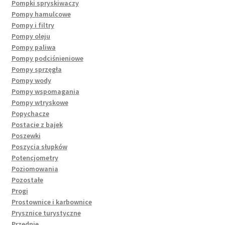
Pompki spryskiwaczy
Pompy hamulcowe
Pompy i filtry
Pompy oleju
Pompy paliwa
Pompy podciśnieniowe
Pompy sprzęgła
Pompy wody
Pompy wspomagania
Pompy wtryskowe
Popychacze
Postacie z bajek
Poszewki
Poszycia słupków
Potencjometry
Poziomowania
Pozostałe
Progi
Prostownice i karbownice
Prysznice turystyczne
Przednie