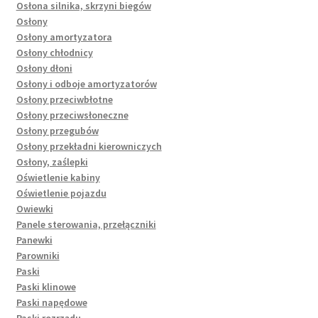
Osłona silnika, skrzyni biegów
Osłony
Osłony amortyzatora
Osłony chłodnicy
Osłony dłoni
Osłony i odboje amortyzatorów
Osłony przeciwbłotne
Osłony przeciwsłoneczne
Osłony przegubów
Osłony przekładni kierowniczych
Osłony, zaślepki
Oświetlenie kabiny
Oświetlenie pojazdu
Owiewki
Panele sterowania, przełączniki
Panewki
Parowniki
Paski
Paski klinowe
Paski napędowe
Paski rozrządu