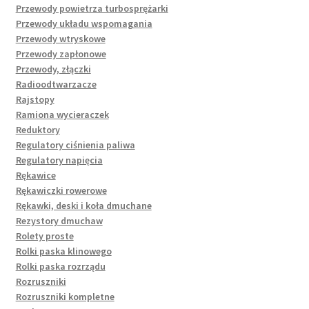
Przewody powietrza turbosprężarki
Przewody układu wspomagania
Przewody wtryskowe
Przewody zapłonowe
Przewody, złączki
Radioodtwarzacze
Rajstopy
Ramiona wycieraczek
Reduktory
Regulatory ciśnienia paliwa
Regulatory napięcia
Rękawice
Rękawiczki rowerowe
Rękawki, deski i koła dmuchane
Rezystory dmuchaw
Rolety proste
Rolki paska klinowego
Rolki paska rozrządu
Rozruszniki
Rozruszniki kompletne