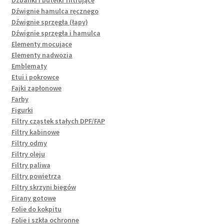
Dźwignie hamulca ręcznego
Dźwignie sprzęgła (łapy)
Dźwignie sprzęgła i hamulca
Elementy mocujące
Elementy nadwozia
Emblematy
Etui i pokrowce
Fajki zapłonowe
Farby
Figurki
Filtry cząstek stałych DPF/FAP
Filtry kabinowe
Filtry odmy
Filtry oleju
Filtry paliwa
Filtry powietrza
Filtry skrzyni biegów
Firany gotowe
Folie do kokpitu
Folie i szkła ochronne