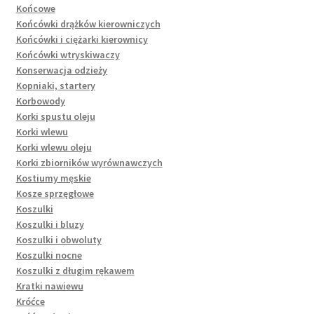
Końcowe
Końcówki drążków kierowniczych
Końcówki i ciężarki kierownicy
Końcówki wtryskiwaczy
Konserwacja odzieży
Kopniaki, startery
Korbowody
Korki spustu oleju
Korki wlewu
Korki wlewu oleju
Korki zbiorników wyrównawczych
Kostiumy męskie
Kosze sprzęgłowe
Koszulki
Koszulki i bluzy
Koszulki i obwoluty
Koszulki nocne
Koszulki z długim rękawem
Kratki nawiewu
Króćce