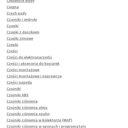
Chłodnice wody
Cięgna
Crash pady
Czajniki i imbryki
Czapki
Czapki z daszkiem
Czapki zimowe
Czepki
Części
Części do elektronarzędzi
Części i akcesoria do kosiarek
Części montażowe
Części montażowe i naprawcze
Części napędu
Czujniki
Czujniki ABS
Czujniki ciśnienia
Czujniki ciśnienia oleju
Czujniki ciśnienia spalin
Czujniki ciśnienia w kolektorze (MAP)
Czujniki ciśnienia w oponach i programatory