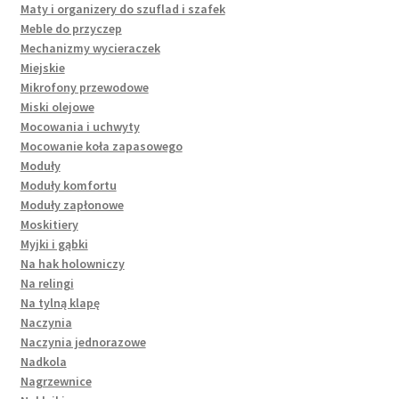
Maty i organizery do szuflad i szafek
Meble do przyczep
Mechanizmy wycieraczek
Miejskie
Mikrofony przewodowe
Miski olejowe
Mocowania i uchwyty
Mocowanie koła zapasowego
Moduły
Moduły komfortu
Moduły zapłonowe
Moskitiery
Myjki i gąbki
Na hak holowniczy
Na relingi
Na tylną klapę
Naczynia
Naczynia jednorazowe
Nadkola
Nagrzewnice