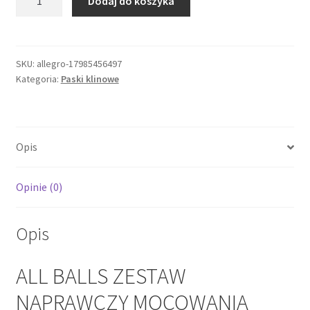
Dodaj do koszyka
ALL
BALLS
ZESTAW
NAPRAWCZY
SKU:
allegro-17985456497
Kategoria:
Paski klinowe
MOCOWANIA
(ŁOŻYSKA)
AMORTYZATORA
TYLNEGO
Opis
DOLNE
Y
Opinie (0)
Opis
ALL BALLS ZESTAW
NAPRAWCZY MOCOWANIA