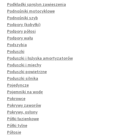
Podkładki sprężyn zawieszenia
Podnośniki motocyklowe
Podnośniki szyb
Podpory (kobyłki)
Podpory półosi
Podpory wału
Podszybia
Poduszki
Poduszki i łożyska amortyzatorów
Poduszki i miechy
Poduszki powietrzne
Poduszki silnika
Pojedyncze
Pojemniki na wodę
Pokrowce
Pokrywy zaworów
Pokrywy, osłony
Półki łazienkowe
Półki tylne
Półosie