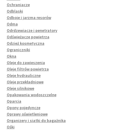
Ochraniacze
Odblaski
Odboje i jarzma resorów
Odma
Odrdzewiacze i penetratory
Odświeżacze powietrza
Odzież kosmetyczna
Ograniczniki
Okna
Oleje do zawieszenia
Oleje filtrów powietrza
Oleje hydrauliczne
Oleje przekładniowe
Oleje silnikowe
Opakowania wodoszczelne
Oparcia
Opony pojedyncze
Oprawy oświetleniowe
Organizery i siatki do bagażnika
Ośki