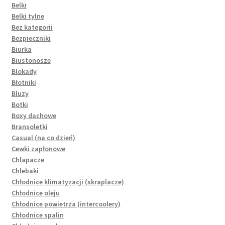
Belki
Belki tylne
Bez kategorii
Bezpieczniki
Biurka
Biustonosze
Blokady
Błotniki
Bluzy
Botki
Boxy dachowe
Bransoletki
Casual (na co dzień)
Cewki zapłonowe
Chlapacze
Chlebaki
Chłodnice klimatyzacji (skraplacze)
Chłodnice oleju
Chłodnice powietrza (intercoolery)
Chłodnice spalin