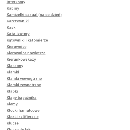
Interkomy
Kabiny
Kamizelki casual (na co dzień)
Karczowniki
Kaski
Katalizatory
Kątowniki i kątomierze
Kierownice
Kierownice powietrza
Kierunkowskazy
Klaksony
Klamki
Klamki wewnętrzne
Klamki zewnętrzne
Klapki
Klapy bagażnika
Klemy
Klocki hamulcowe
Klocki szlifierskie
Klucze
Klucze do kół