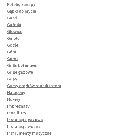
Fotele, kanapy
Gąbki do mycia
Gałki
Gaźniki
Głowice
Gmole
Gogle
Góra
Górne
Grille betonowe
Grille gazowe
Gripy
Gumy drążków stabilizatora
Halogeny
Hokery
Impregnaty
Inne filtry
Instalacja gazowa
Instalacja wodna
Instrumenty muzyczne