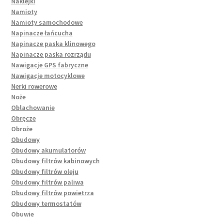
Naklejki
Namioty
Namioty samochodowe
Napinacze łańcucha
Napinacze paska klinowego
Napinacze paska rozrządu
Nawigacje GPS fabryczne
Nawigacje motocyklowe
Nerki rowerowe
Noże
Oblachowanie
Obręcze
Obroże
Obudowy
Obudowy akumulatorów
Obudowy filtrów kabinowych
Obudowy filtrów oleju
Obudowy filtrów paliwa
Obudowy filtrów powietrza
Obudowy termostatów
Obuwie