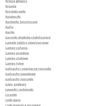
Króćce głowicy
Krzesła
Krzyżaki wału
Książeczki
Kuchenki turystyczne
Kufry
Kurtki
Łączniki drążków stabilizatora
Lampki tablicy rejestracyjnej
Lampy cofania
Lampy przednie
Lampy stołowe
Lampy tylne
Łańcuchy i napinacze rozrządu
Łańcuchy napędowe
Łańcuchy rozrządu
Łapy, podpory
Lewarki i wybieraki
Liczniki
Linki gazu
Linki hamulca ręcznego