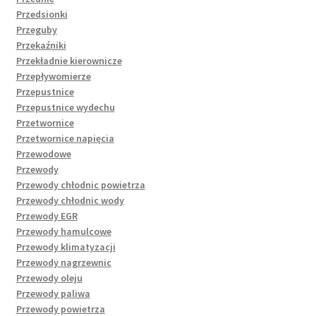
Przedsionki
Przeguby
Przekaźniki
Przekładnie kierownicze
Przepływomierze
Przepustnice
Przepustnice wydechu
Przetwornice
Przetwornice napięcia
Przewodowe
Przewody
Przewody chłodnic powietrza
Przewody chłodnic wody
Przewody EGR
Przewody hamulcowe
Przewody klimatyzacji
Przewody nagrzewnic
Przewody oleju
Przewody paliwa
Przewody powietrza