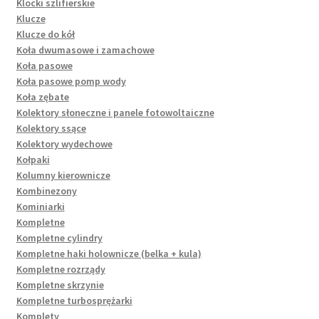
Klocki szlifierskie
Klucze
Klucze do kół
Koła dwumasowe i zamachowe
Koła pasowe
Koła pasowe pomp wody
Koła zębate
Kolektory słoneczne i panele fotowoltaiczne
Kolektory ssące
Kolektory wydechowe
Kołpaki
Kolumny kierownicze
Kombinezony
Kominiarki
Kompletne
Kompletne cylindry
Kompletne haki holownicze (belka + kula)
Kompletne rozrządy
Kompletne skrzynie
Kompletne turbosprężarki
Komplety