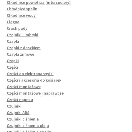
Chłodnice powietrza (intercoolery)
Chłodnice spalin
Chłodnice wody
Cięgna
Crash pady
Czajniki i imbryki
Czapki
Czapki z daszkiem
Czapki zimowe
Czepki
Części
Części do elektronarzędzi
Części i akcesoria do kosiarek
Części montażowe
Części montażowe i naprawcze
Części napędu
Czujniki
Czujniki ABS
Czujniki ciśnienia
Czujniki ciśnienia oleju
Czujniki ciśnienia spalin