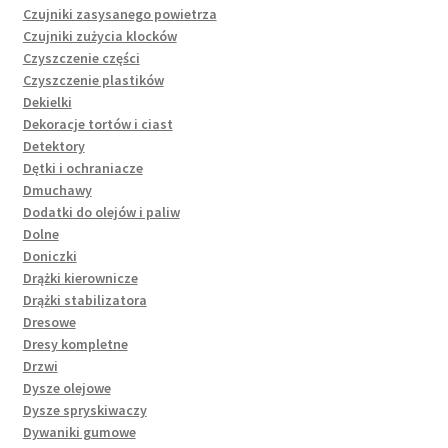
Czujniki zasysanego powietrza
Czujniki zużycia klocków
Czyszczenie części
Czyszczenie plastików
Dekielki
Dekoracje tortów i ciast
Detektory
Dętki i ochraniacze
Dmuchawy
Dodatki do olejów i paliw
Dolne
Doniczki
Drążki kierownicze
Drążki stabilizatora
Dresowe
Dresy kompletne
Drzwi
Dysze olejowe
Dysze spryskiwaczy
Dywaniki gumowe