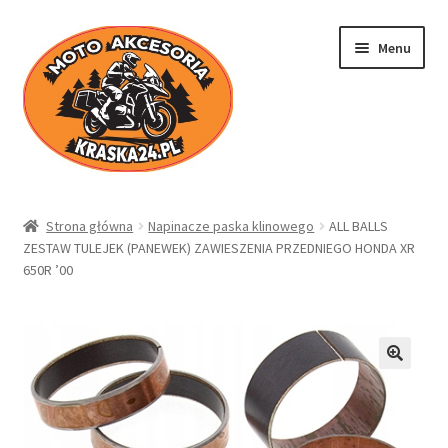
Przejdź
Przejdź
Menu
do
do
nawigacji
treści
Kraska24.pl
Strona główna
Napinacze paska klinowego
ALL BALLS
ZESTAW TULEJEK (PANEWEK) ZAWIESZENIA PRZEDNIEGO HONDA XR
Sklep
650R ’00
Koszyk
Moje konto
Regulamin