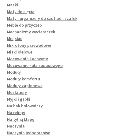
Maski
Maty do cięcia
Maty i organizery do szuflad i szafek
Meble do przyczep
Mechanizmy wycieraczek
Miejskie
Mikrofony przewodowe
Miski olejowe
Mocowania i uchwyty
Mocowanie koła zapasowego
Moduły
Moduły komfortu
Moduły zapłonowe
Moskitiery
Myjki i gąbki
Na hak holowniczy
Na relingi
Na tylną klapę
Naczynia
Naczynia jednorazowe