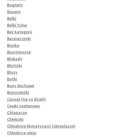
Bagnety
Baseny
Belki
Belki tylne
Bez kategorii
Bezpieczniki
Biurka
Biustonosze
Blokady
Błotniki
Bluzy
Botki
Boxy dachowe
Bransoletki
Casual (na co dzień)
Cewki zapłonowe
Chlapacze
Chlebaki
Chłodnice klimatyzacji (skraplacze)
Chłodnice oleju