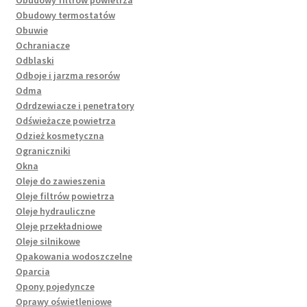
Obudowy termostatów
Obuwie
Ochraniacze
Odblaski
Odboje i jarzma resorów
Odma
Odrdzewiacze i penetratory
Odświeżacze powietrza
Odzież kosmetyczna
Ograniczniki
Okna
Oleje do zawieszenia
Oleje filtrów powietrza
Oleje hydrauliczne
Oleje przekładniowe
Oleje silnikowe
Opakowania wodoszczelne
Oparcia
Opony pojedyncze
Oprawy oświetleniowe