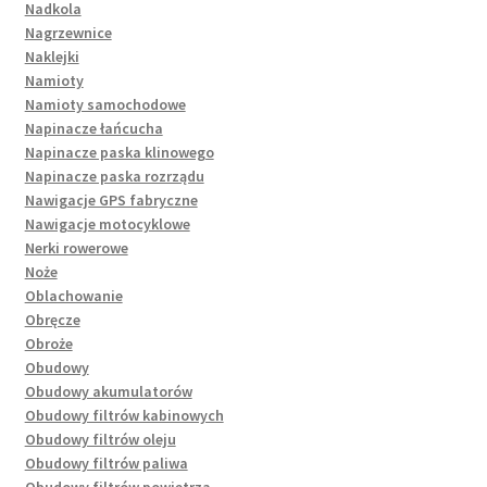
Nadkola
Nagrzewnice
Naklejki
Namioty
Namioty samochodowe
Napinacze łańcucha
Napinacze paska klinowego
Napinacze paska rozrządu
Nawigacje GPS fabryczne
Nawigacje motocyklowe
Nerki rowerowe
Noże
Oblachowanie
Obręcze
Obroże
Obudowy
Obudowy akumulatorów
Obudowy filtrów kabinowych
Obudowy filtrów oleju
Obudowy filtrów paliwa
Obudowy filtrów powietrza