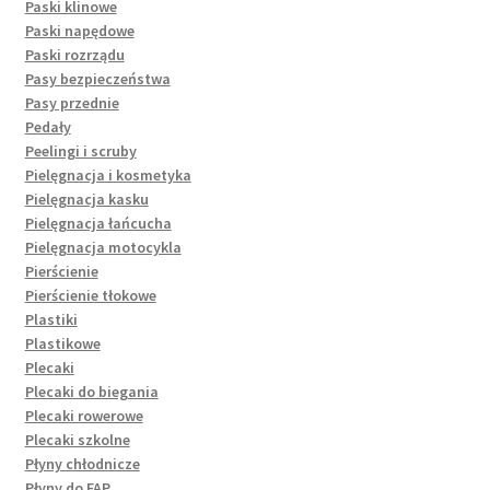
Paski klinowe
Paski napędowe
Paski rozrządu
Pasy bezpieczeństwa
Pasy przednie
Pedały
Peelingi i scruby
Pielęgnacja i kosmetyka
Pielęgnacja kasku
Pielęgnacja łańcucha
Pielęgnacja motocykla
Pierścienie
Pierścienie tłokowe
Plastiki
Plastikowe
Plecaki
Plecaki do biegania
Plecaki rowerowe
Plecaki szkolne
Płyny chłodnicze
Płyny do FAP