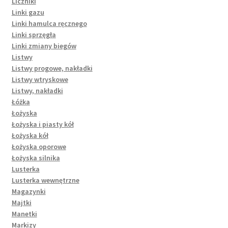
Liczniki
Linki gazu
Linki hamulca ręcznego
Linki sprzęgła
Linki zmiany biegów
Listwy
Listwy progowe, nakładki
Listwy wtryskowe
Listwy, nakładki
Łóżka
Łożyska
Łożyska i piasty kół
Łożyska kół
Łożyska oporowe
Łożyska silnika
Lusterka
Lusterka wewnętrzne
Magazynki
Majtki
Manetki
Markizy