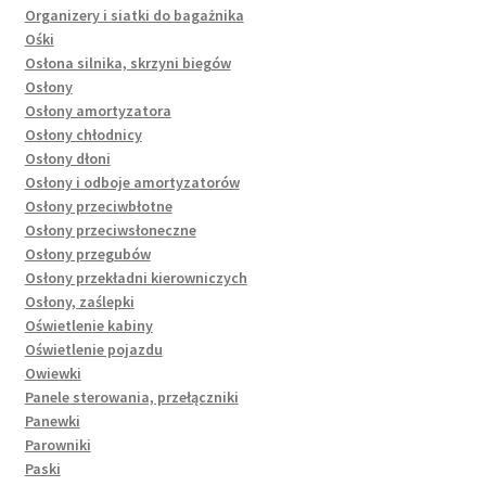
Organizery i siatki do bagażnika
Ośki
Osłona silnika, skrzyni biegów
Osłony
Osłony amortyzatora
Osłony chłodnicy
Osłony dłoni
Osłony i odboje amortyzatorów
Osłony przeciwbłotne
Osłony przeciwsłoneczne
Osłony przegubów
Osłony przekładni kierowniczych
Osłony, zaślepki
Oświetlenie kabiny
Oświetlenie pojazdu
Owiewki
Panele sterowania, przełączniki
Panewki
Parowniki
Paski