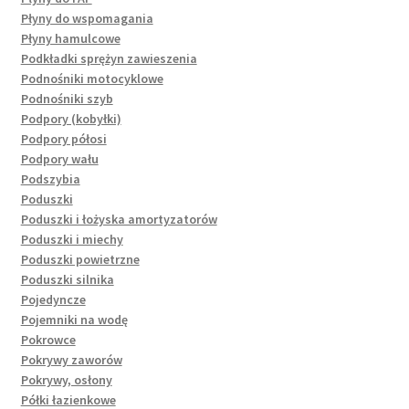
Płyny do wspomagania
Płyny hamulcowe
Podkładki sprężyn zawieszenia
Podnośniki motocyklowe
Podnośniki szyb
Podpory (kobyłki)
Podpory półosi
Podpory wału
Podszybia
Poduszki
Poduszki i łożyska amortyzatorów
Poduszki i miechy
Poduszki powietrzne
Poduszki silnika
Pojedyncze
Pojemniki na wodę
Pokrowce
Pokrywy zaworów
Pokrywy, osłony
Półki łazienkowe