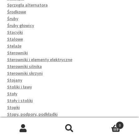
Sprzęgła alternatora
Środkowe
Śruby
Śruby głowicy
Stacyjki
Stalowe
Stelaże
Sterowniki
Sterowniki i elementy elektryczne
Sterowniki silnika
Sterowniki skrzyni
Stojany
Stoliki i ławy
Stoły
Stoły i stoliki
Stopki
Stopy, podpory, podkładki
Sucha karma
0
Sukienki
Szukaj:
Szukaj
Świateł cofania