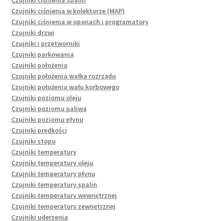
Czujniki ciśnienia w kolektorze (MAP)
Czujniki ciśnienia w oponach i programatory
Czujniki drzwi
Czujniki i przetworniki
Czujniki parkowania
Czujniki położenia
Czujniki położenia wałka rozrządu
Czujniki położenia wału korbowego
Czujniki poziomu oleju
Czujniki poziomu paliwa
Czujniki poziomu płynu
Czujniki prędkości
Czujniki stopu
Czujniki temperatury
Czujniki temperatury oleju
Czujniki temperatury płynu
Czujniki temperatury spalin
Czujniki temperatury wewnętrznej
Czujniki temperatury zewnętrznej
Czujniki uderzenia