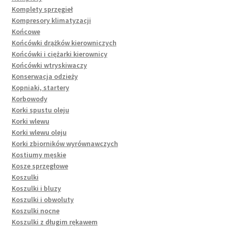
Komplety sprzęgieł
Kompresory klimatyzacji
Końcowe
Końcówki drążków kierowniczych
Końcówki i ciężarki kierownicy
Końcówki wtryskiwaczy
Konserwacja odzieży
Kopniaki, startery
Korbowody
Korki spustu oleju
Korki wlewu
Korki wlewu oleju
Korki zbiorników wyrównawczych
Kostiumy męskie
Kosze sprzęgłowe
Koszulki
Koszulki i bluzy
Koszulki i obwoluty
Koszulki nocne
Koszulki z długim rękawem