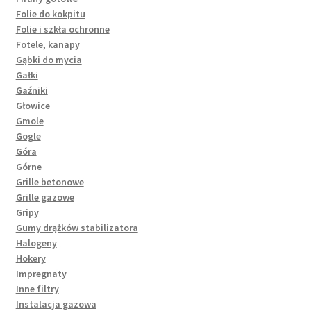
Folie do kokpitu
Folie i szkła ochronne
Fotele, kanapy
Gąbki do mycia
Gałki
Gaźniki
Głowice
Gmole
Gogle
Góra
Górne
Grille betonowe
Grille gazowe
Gripy
Gumy drążków stabilizatora
Halogeny
Hokery
Impregnaty
Inne filtry
Instalacja gazowa