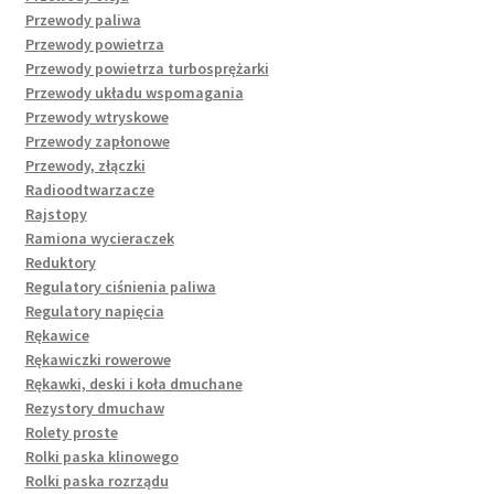
Przewody paliwa
Przewody powietrza
Przewody powietrza turbosprężarki
Przewody układu wspomagania
Przewody wtryskowe
Przewody zapłonowe
Przewody, złączki
Radioodtwarzacze
Rajstopy
Ramiona wycieraczek
Reduktory
Regulatory ciśnienia paliwa
Regulatory napięcia
Rękawice
Rękawiczki rowerowe
Rękawki, deski i koła dmuchane
Rezystory dmuchaw
Rolety proste
Rolki paska klinowego
Rolki paska rozrządu