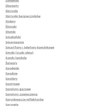
Siłowniki
Skarpety
Skrzynki
Skrzynki bezpieczników
Slidery
Śliniaki
Słomki
Smakołyki
Smarowanie
Smartfony i telefony komórkowe
Smoki (ssaki oleju)
Sondy lambda
Śpiwory
Spodenki
Spodnie
Spoilery
Sportowe
Sprężyny gazowe
Sprężyny zawieszenia
Spryskiwacze reflektorów
Sprzęgła