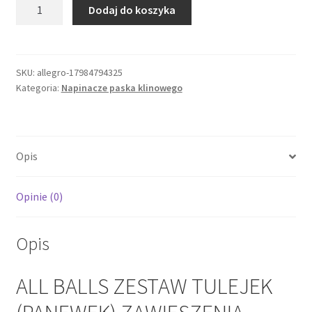
ilość
Dodaj do koszyka
ALL
BALLS
ZESTAW
TULEJEK
SKU:
allegro-17984794325
Kategoria:
Napinacze paska klinowego
(PANEWEK)
ZAWIESZENIA
PRZEDNIEGO
HONDA
Opis
XR
650R
'00
Opinie (0)
Opis
ALL BALLS ZESTAW TULEJEK