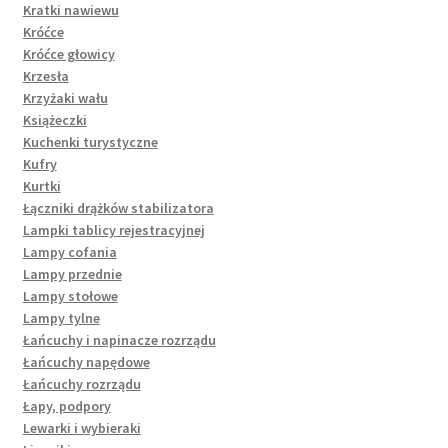
Kratki nawiewu
Króćce
Króćce głowicy
Krzesła
Krzyżaki wału
Książeczki
Kuchenki turystyczne
Kufry
Kurtki
Łączniki drążków stabilizatora
Lampki tablicy rejestracyjnej
Lampy cofania
Lampy przednie
Lampy stołowe
Lampy tylne
Łańcuchy i napinacze rozrządu
Łańcuchy napędowe
Łańcuchy rozrządu
Łapy, podpory
Lewarki i wybieraki