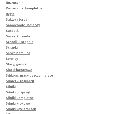
Rozruszniki
Rozruszniki kompletne
Rygle
Sakwy i torby
Samochody i pojazdy
Saszetki
Saszetki i nerki
Schodki i stopnie
Scrapki
Serwa hamulca
Serwisy
Sfery, gruszki
Siatki bagażowe
Silikony, masy uszczelniające
Silniczki regulacji
Silniki
Silniki i osprzęt
Silniki kompletne
Silniki krokowe
Silniki wycieraczek