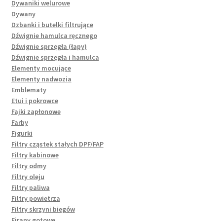
Dywaniki welurowe
Dywany
Dzbanki i butelki filtrujące
Dźwignie hamulca ręcznego
Dźwignie sprzęgła (łapy)
Dźwignie sprzęgła i hamulca
Elementy mocujące
Elementy nadwozia
Emblematy
Etui i pokrowce
Fajki zapłonowe
Farby
Figurki
Filtry cząstek stałych DPF/FAP
Filtry kabinowe
Filtry odmy
Filtry oleju
Filtry paliwa
Filtry powietrza
Filtry skrzyni biegów
Firany gotowe