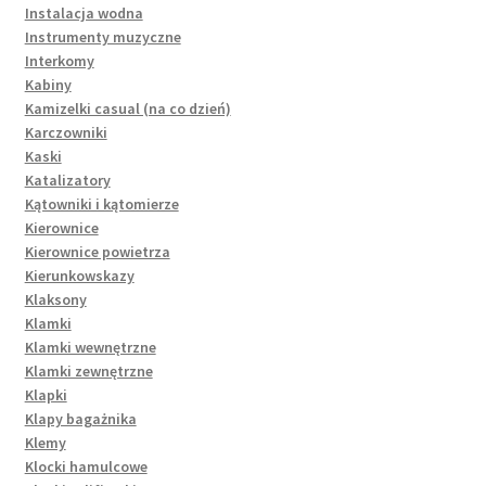
Instalacja wodna
Instrumenty muzyczne
Interkomy
Kabiny
Kamizelki casual (na co dzień)
Karczowniki
Kaski
Katalizatory
Kątowniki i kątomierze
Kierownice
Kierownice powietrza
Kierunkowskazy
Klaksony
Klamki
Klamki wewnętrzne
Klamki zewnętrzne
Klapki
Klapy bagażnika
Klemy
Klocki hamulcowe