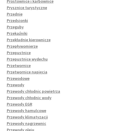
Prostownice i karbownice
Prysznice turystyczne
Przednie
Przedsionki
Przeguby
Przekaźniki
Przekładnie kierownicze
Przepływomierze
Przepustnice
Przepustnice wydechu
Przetwornice
Przetwornice napięcia
Przewodowe
Przewody
Przewody chłodnic powietrza
Przewody chłodnic wody
Przewody EGR
Przewody hamulcowe
Przewody klimatyzacji
Przewody nagrzewnic
Przewody oleju