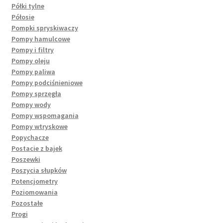
Półki tylne
Półosie
Pompki spryskiwaczy
Pompy hamulcowe
Pompy i filtry
Pompy oleju
Pompy paliwa
Pompy podciśnieniowe
Pompy sprzęgła
Pompy wody
Pompy wspomagania
Pompy wtryskowe
Popychacze
Postacie z bajek
Poszewki
Poszycia słupków
Potencjometry
Poziomowania
Pozostałe
Progi