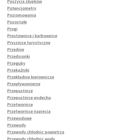
Poszycia słupków
Potencjometry
Poziomowania
Pozostałe
Progi
Prostownice i karbownice
Prysznice turystyczne
Przednie
Przedsionki
Przeguby
Przekaźniki
Przekładnie kierownicze
Przepływomierze
Przepustnice
Przepustnice wydechu
Przetwornice
Przetwornice napięcia
Przewodowe
Przewody
Przewody chłodnic powietrza
Przewody chłodnic wody