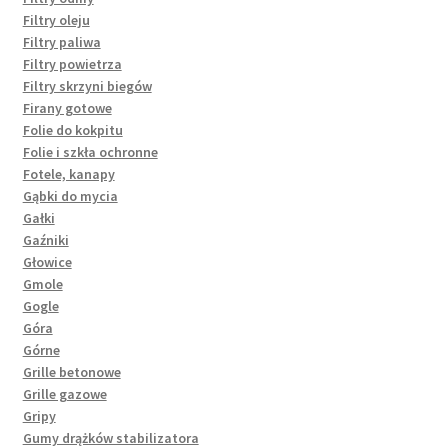
Filtry oleju
Filtry paliwa
Filtry powietrza
Filtry skrzyni biegów
Firany gotowe
Folie do kokpitu
Folie i szkła ochronne
Fotele, kanapy
Gąbki do mycia
Gałki
Gaźniki
Głowice
Gmole
Gogle
Góra
Górne
Grille betonowe
Grille gazowe
Gripy
Gumy drążków stabilizatora