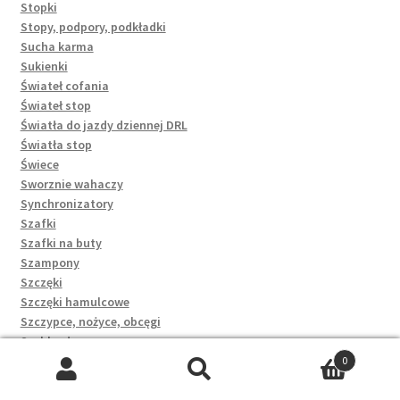
Stopki
Stopy, podpory, podkładki
Sucha karma
Sukienki
Świateł cofania
Świateł stop
Światła do jazdy dziennej DRL
Światła stop
Świece
Sworznie wahaczy
Synchronizatory
Szafki
Szafki na buty
Szampony
Szczęki
Szczęki hamulcowe
Szczypce, nożyce, obcęgi
Szybkozłącza
Szyby
0
T-shirty
Szukaj:
Szukaj
Taczki i wózki ogrodnicze