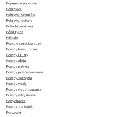
Pojemniki na wodę
Pokrowce
Pokrywy zaworów
Pokrywy, osłony
Półki łazienkowe
Półki tylne
Półosie
Pompki spryskiwaczy
Pompy hamulcowe
Pompy i filtry
Pompy oleju
Pompy paliwa
Pompy podciśnieniowe
Pompy sprzęgła
Pompy wody
Pompy wspomagania
Pompy wtryskowe
Popychacze
Postacie z bajek
Poszewki