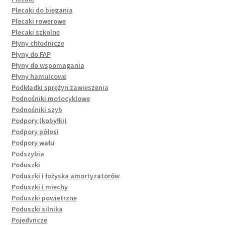
Plecaki do biegania
Plecaki rowerowe
Plecaki szkolne
Płyny chłodnicze
Płyny do FAP
Płyny do wspomagania
Płyny hamulcowe
Podkładki sprężyn zawieszenia
Podnośniki motocyklowe
Podnośniki szyb
Podpory (kobyłki)
Podpory półosi
Podpory wału
Podszybia
Poduszki
Poduszki i łożyska amortyzatorów
Poduszki i miechy
Poduszki powietrzne
Poduszki silnika
Pojedyncze