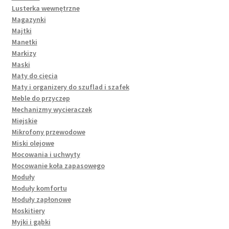
Lusterka wewnętrzne
Magazynki
Majtki
Manetki
Markizy
Maski
Maty do cięcia
Maty i organizery do szuflad i szafek
Meble do przyczep
Mechanizmy wycieraczek
Miejskie
Mikrofony przewodowe
Miski olejowe
Mocowania i uchwyty
Mocowanie koła zapasowego
Moduły
Moduły komfortu
Moduły zapłonowe
Moskitiery
Myjki i gąbki