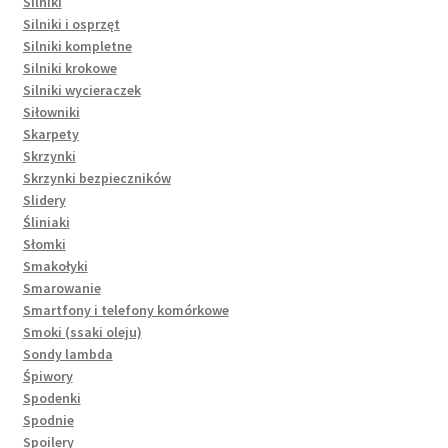
Silniki
Silniki i osprzęt
Silniki kompletne
Silniki krokowe
Silniki wycieraczek
Siłowniki
Skarpety
Skrzynki
Skrzynki bezpieczników
Slidery
Śliniaki
Słomki
Smakołyki
Smarowanie
Smartfony i telefony komórkowe
Smoki (ssaki oleju)
Sondy lambda
Śpiwory
Spodenki
Spodnie
Spoilery