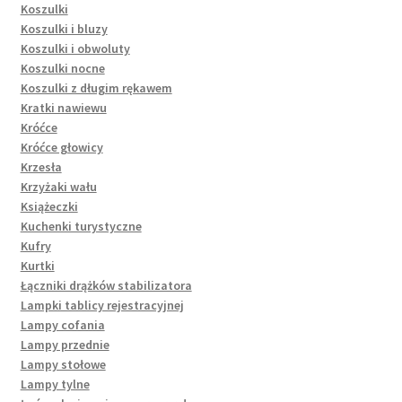
Koszulki
Koszulki i bluzy
Koszulki i obwoluty
Koszulki nocne
Koszulki z długim rękawem
Kratki nawiewu
Króćce
Króćce głowicy
Krzesła
Krzyżaki wału
Książeczki
Kuchenki turystyczne
Kufry
Kurtki
Łączniki drążków stabilizatora
Lampki tablicy rejestracyjnej
Lampy cofania
Lampy przednie
Lampy stołowe
Lampy tylne