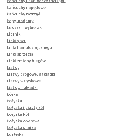
Łańcuchy i napinacze rozrządu
Łańcuchy napędowe
Łańcuchy rozrządu
Łapy, podpory
Lewarki i wybieraki
Liczniki
Linki gazu
Linki hamulca ręcznego
Linki sprzęgła
Linki zmiany biegów
Listwy
Listwy progowe, nakładki
Listwy wtryskowe
Listwy, nakładki
Łóżka
Łożyska
Łożyska i piasty kół
Łożyska kół
Łożyska oporowe
Łożyska silnika
Lusterka