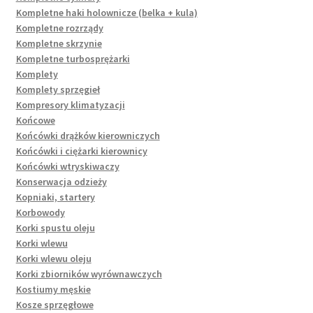
Kompletne haki holownicze (belka + kula)
Kompletne rozrządy
Kompletne skrzynie
Kompletne turbosprężarki
Komplety
Komplety sprzęgieł
Kompresory klimatyzacji
Końcowe
Końcówki drążków kierowniczych
Końcówki i ciężarki kierownicy
Końcówki wtryskiwaczy
Konserwacja odzieży
Kopniaki, startery
Korbowody
Korki spustu oleju
Korki wlewu
Korki wlewu oleju
Korki zbiorników wyrównawczych
Kostiumy męskie
Kosze sprzęgłowe