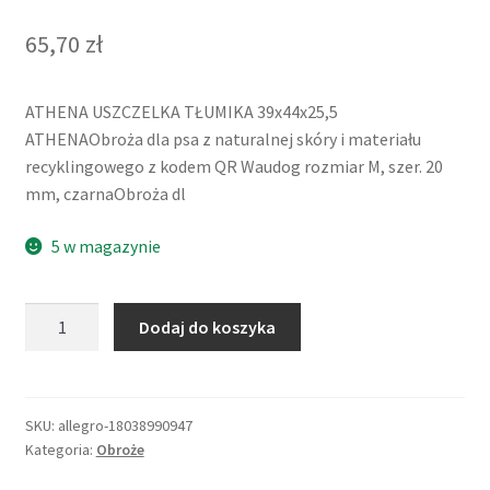
65,70
zł
ATHENA USZCZELKA TŁUMIKA 39x44x25,5
ATHENAObroża dla psa z naturalnej skóry i materiału
recyklingowego z kodem QR Waudog rozmiar M, szer. 20
mm, czarnaObroża dl
5 w magazynie
ilość
Dodaj do koszyka
ATHENA
USZCZELKA
TŁUMIKA
39x44x25,5
SKU:
allegro-18038990947
Kategoria:
Obroże