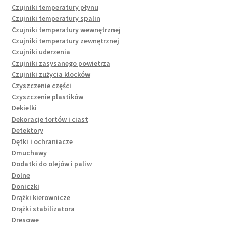
Czujniki temperatury płynu
Czujniki temperatury spalin
Czujniki temperatury wewnętrznej
Czujniki temperatury zewnętrznej
Czujniki uderzenia
Czujniki zasysanego powietrza
Czujniki zużycia klocków
Czyszczenie części
Czyszczenie plastików
Dekielki
Dekoracje tortów i ciast
Detektory
Dętki i ochraniacze
Dmuchawy
Dodatki do olejów i paliw
Dolne
Doniczki
Drążki kierownicze
Drążki stabilizatora
Dresowe