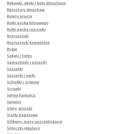
Rękawki, deski i koła dmuchane
Rezystory dmuchaw
Rolety proste
Rolki paska klinowego
Rolki paska rozrządu
Rozruszniki
Rozruszniki kompletne
Rygle
Sakwy i torby
Samochody i pojazdy
Saszetki
Saszetki i nerki
Schodki i stopnie
Scrapki
Serwa hamulca
Serwisy
Sfery, gruszki
Siatki bagażowe
Silikony, masy uszczelniające
Silniczki regulacji