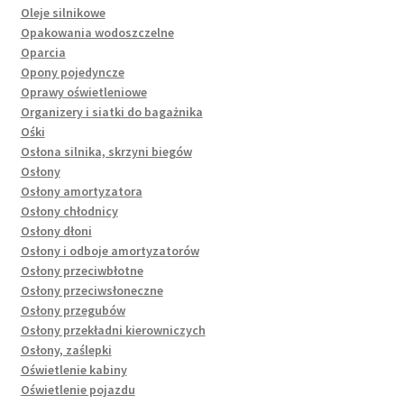
Oleje silnikowe
Opakowania wodoszczelne
Oparcia
Opony pojedyncze
Oprawy oświetleniowe
Organizery i siatki do bagażnika
Ośki
Osłona silnika, skrzyni biegów
Osłony
Osłony amortyzatora
Osłony chłodnicy
Osłony dłoni
Osłony i odboje amortyzatorów
Osłony przeciwbłotne
Osłony przeciwsłoneczne
Osłony przegubów
Osłony przekładni kierowniczych
Osłony, zaślepki
Oświetlenie kabiny
Oświetlenie pojazdu