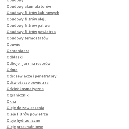
Obudowy akumulatorów
Obudowy filtrów kabinowych
Obudowy filtrów oleju
Obudowy filtrów paliwa
Obudowy filtrów powietrza
Obudowy termostatów
Obuwie
Ochraniacze
Odblaski
Odboje i jarzma resorów
Odma
Odrdzewiacze i penetratory
Odświeżacze powietrza
Odzież kosmetyczna
Ograniczniki
Okna
Oleje do zawieszenia
Oleje filtrów powietrza
Oleje hydrauliczne
Oleje przekładniowe