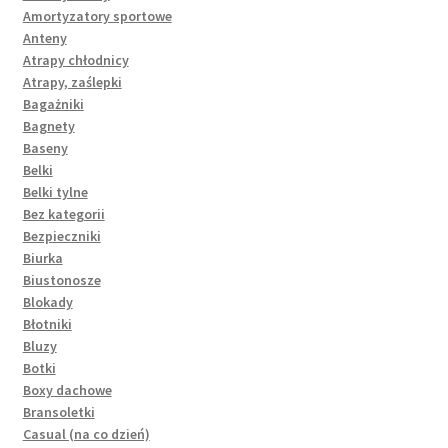
Amortyzatory sportowe
Anteny
Atrapy chłodnicy
Atrapy, zaślepki
Bagażniki
Bagnety
Baseny
Belki
Belki tylne
Bez kategorii
Bezpieczniki
Biurka
Biustonosze
Blokady
Błotniki
Bluzy
Botki
Boxy dachowe
Bransoletki
Casual (na co dzień)