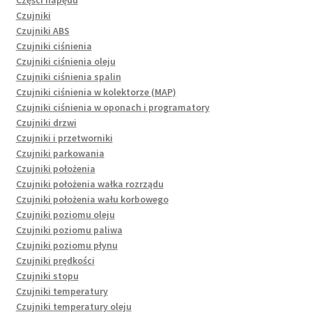
Czujniki
Czujniki ABS
Czujniki ciśnienia
Czujniki ciśnienia oleju
Czujniki ciśnienia spalin
Czujniki ciśnienia w kolektorze (MAP)
Czujniki ciśnienia w oponach i programatory
Czujniki drzwi
Czujniki i przetworniki
Czujniki parkowania
Czujniki położenia
Czujniki położenia wałka rozrządu
Czujniki położenia wału korbowego
Czujniki poziomu oleju
Czujniki poziomu paliwa
Czujniki poziomu płynu
Czujniki prędkości
Czujniki stopu
Czujniki temperatury
Czujniki temperatury oleju