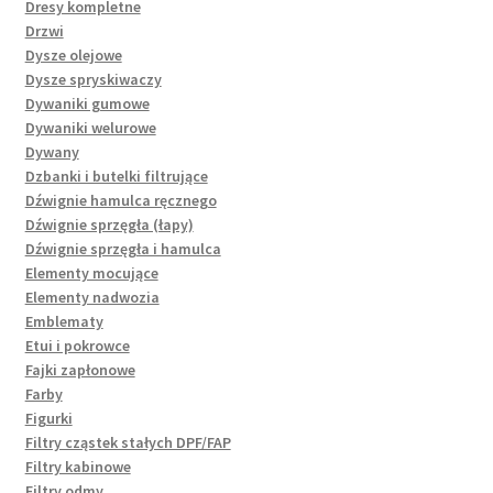
Dresy kompletne
Drzwi
Dysze olejowe
Dysze spryskiwaczy
Dywaniki gumowe
Dywaniki welurowe
Dywany
Dzbanki i butelki filtrujące
Dźwignie hamulca ręcznego
Dźwignie sprzęgła (łapy)
Dźwignie sprzęgła i hamulca
Elementy mocujące
Elementy nadwozia
Emblematy
Etui i pokrowce
Fajki zapłonowe
Farby
Figurki
Filtry cząstek stałych DPF/FAP
Filtry kabinowe
Filtry odmy