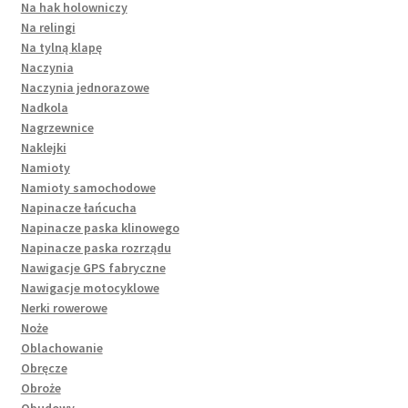
Na hak holowniczy
Na relingi
Na tylną klapę
Naczynia
Naczynia jednorazowe
Nadkola
Nagrzewnice
Naklejki
Namioty
Namioty samochodowe
Napinacze łańcucha
Napinacze paska klinowego
Napinacze paska rozrządu
Nawigacje GPS fabryczne
Nawigacje motocyklowe
Nerki rowerowe
Noże
Oblachowanie
Obręcze
Obroże
Obudowy