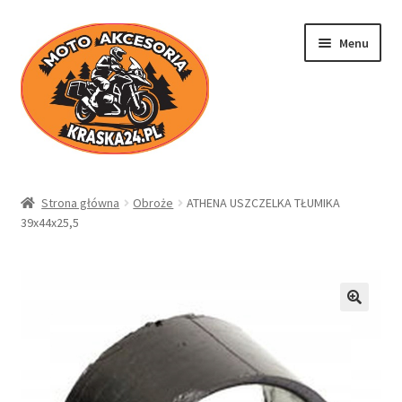
Przejdź
Przejdź
Menu
do
do
nawigacji
treści
Kraska24.pl
Strona główna
Obroże
ATHENA USZCZELKA TŁUMIKA
39x44x25,5
Sklep
Koszyk
Moje konto
Regulamin