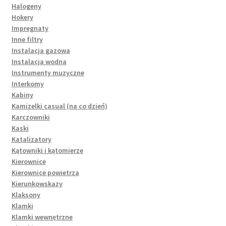
Halogeny
Hokery
Impregnaty
Inne filtry
Instalacja gazowa
Instalacja wodna
Instrumenty muzyczne
Interkomy
Kabiny
Kamizelki casual (na co dzień)
Karczowniki
Kaski
Katalizatory
Kątowniki i kątomierze
Kierownice
Kierownice powietrza
Kierunkowskazy
Klaksony
Klamki
Klamki wewnętrzne