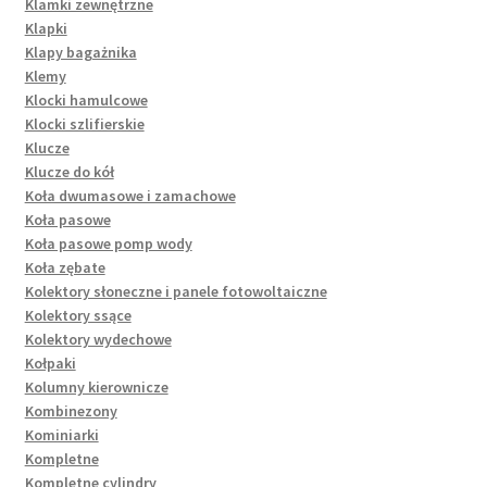
Klamki zewnętrzne
Klapki
Klapy bagażnika
Klemy
Klocki hamulcowe
Klocki szlifierskie
Klucze
Klucze do kół
Koła dwumasowe i zamachowe
Koła pasowe
Koła pasowe pomp wody
Koła zębate
Kolektory słoneczne i panele fotowoltaiczne
Kolektory ssące
Kolektory wydechowe
Kołpaki
Kolumny kierownicze
Kombinezony
Kominiarki
Kompletne
Kompletne cylindry