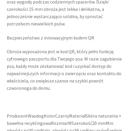
oraz wygodę podczas codziennych spacerów. Dzięki
szerokości 15 mm obroża jest lekka i delikatna, a
jednocześnie wystarczająco solidna, by sprostać
potrzebom niewielkich psów.
Bezpieczeństwo z innowacyjnym kodem QR
Obroża wyposażona jest w kod QR, który pełni funkcję
cyfrowego paszportu dla Twojego psa. W razie zagubienia
psa, każdy może zeskanować kod i uzyskać dostęp do
najważniejszych informacji o zwierzęciu oraz kontaktu do
właściciela, co zwiększa szanse na szybki powrót
czworonoga do domu.
ProducentWaudogKolorCzarnyMateriałSkóra naturalna +
bawełna recyklingowaRozmiarMSzerokość20 mmMin.
obwód szyi30 cmMaks. obwód szyi39 cmRasy psówŚrednie