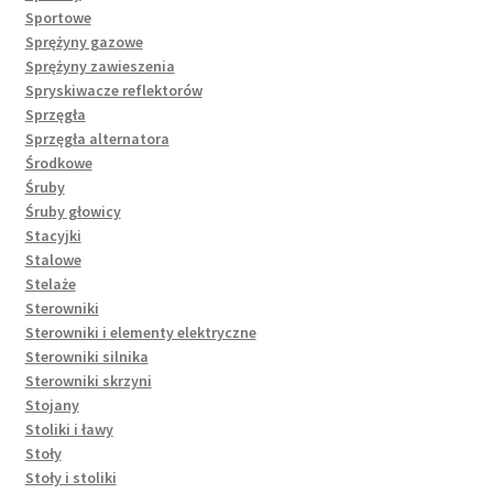
Sportowe
Sprężyny gazowe
Sprężyny zawieszenia
Spryskiwacze reflektorów
Sprzęgła
Sprzęgła alternatora
Środkowe
Śruby
Śruby głowicy
Stacyjki
Stalowe
Stelaże
Sterowniki
Sterowniki i elementy elektryczne
Sterowniki silnika
Sterowniki skrzyni
Stojany
Stoliki i ławy
Stoły
Stoły i stoliki