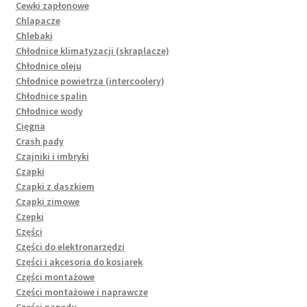
Cewki zapłonowe
Chlapacze
Chlebaki
Chłodnice klimatyzacji (skraplacze)
Chłodnice oleju
Chłodnice powietrza (intercoolery)
Chłodnice spalin
Chłodnice wody
Cięgna
Crash pady
Czajniki i imbryki
Czapki
Czapki z daszkiem
Czapki zimowe
Czepki
Części
Części do elektronarzędzi
Części i akcesoria do kosiarek
Części montażowe
Części montażowe i naprawcze
Części napędu