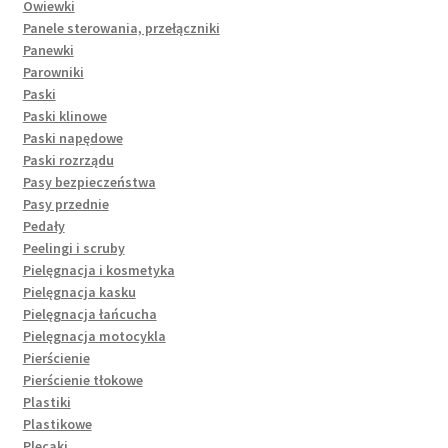
Owiewki
Panele sterowania, przełączniki
Panewki
Parowniki
Paski
Paski klinowe
Paski napędowe
Paski rozrządu
Pasy bezpieczeństwa
Pasy przednie
Pedały
Peelingi i scruby
Pielęgnacja i kosmetyka
Pielęgnacja kasku
Pielęgnacja łańcucha
Pielęgnacja motocykla
Pierścienie
Pierścienie tłokowe
Plastiki
Plastikowe
Plecaki