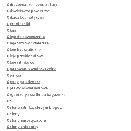
Odrdzewiacze i penetratory
Odświeżacze powietrza
Odzież kosmetyczna
Ograniczniki
Okna
Oleje do zawieszenia
Oleje filtrów powietrza
Oleje hydrauliczne
Oleje przekładniowe
Oleje silnikowe
Opakowania wodoszczelne
Oparcia
Opony pojedyncze
Oprawy oświetleniowe
Organizery i siatki do bagażnika
Ośki
Osłona silnika, skrzyni biegów
Osłony
Osłony amortyzatora
Osłony chłodnicy