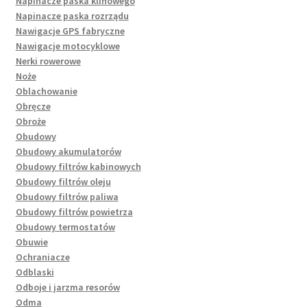
Napinacze paska klinowego
Napinacze paska rozrządu
Nawigacje GPS fabryczne
Nawigacje motocyklowe
Nerki rowerowe
Noże
Oblachowanie
Obręcze
Obroże
Obudowy
Obudowy akumulatorów
Obudowy filtrów kabinowych
Obudowy filtrów oleju
Obudowy filtrów paliwa
Obudowy filtrów powietrza
Obudowy termostatów
Obuwie
Ochraniacze
Odblaski
Odboje i jarzma resorów
Odma