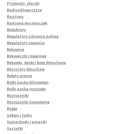
Przewody, złączki
Radioodtwarzacze
Rajstopy
Ramiona wycieraczek
Reduktory
Regulatory ciśnienia paliwa
Regulatory napięcia
Rękawice
Rękawiczki rowerowe
Rękawki, deski i koła dmuchane
Rezystory dmuchaw
Rolety proste
Rolki paska klinowego
Rolki paska rozrządu
Rozruszniki
Rozruszniki kompletne
Rygle
Sakwy i torby
Samochody i pojazdy
Saszetki