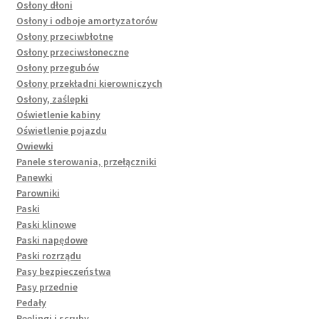
Osłony dłoni
Osłony i odboje amortyzatorów
Osłony przeciwbłotne
Osłony przeciwsłoneczne
Osłony przegubów
Osłony przekładni kierowniczych
Osłony, zaślepki
Oświetlenie kabiny
Oświetlenie pojazdu
Owiewki
Panele sterowania, przełączniki
Panewki
Parowniki
Paski
Paski klinowe
Paski napędowe
Paski rozrządu
Pasy bezpieczeństwa
Pasy przednie
Pedały
Peelingi i scruby