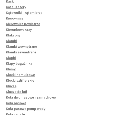
Kaski
Katalizatory
Kątowniki i kątomierze
Kierownice
Kierownice powietrza
Kierunkowskazy
Klaksony
Klamki
Klamki wewnętrzne
Klamki zewnętrzne
Klapki
Klapy bagażnika
Klemy
Klocki hamulcowe
Klocki szlifierskie
Klucze
Klucze do kół
Koła dwumasowe i zamachowe
Koła pasowe
Koła pasowe pomp wody
Koła zębate