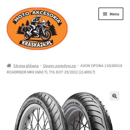
Przejdź
Przejdź
Menu
do
do
nawigacji
treści
Kraska24.pl
Strona główna
Opony pojedyncze
AVON OPONA 130/80V18
ROADRIDER MKII (66V) TL TYŁ DOT 29/2022 (2140017)
Sklep
Koszyk
Moje konto
Regulamin