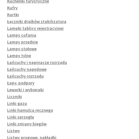
Kuchenki turystyczne
Kufry
Kurtki
Łączniki drążków stabilizatora
Lampki tablicy rejestracyjnej
Lampy cofania
Lampy przednie
Lampy stołowe
Lampy tylne
Łańcuchy i napinacze rozrządu
Łańcuchy napędowe
Łańcuchy rozrządu
Łapy, podpory
Lewarki i wybieraki
Liczniki
Linki gazu
Linki hamulca ręcznego
Linki sprzęgła
Linki zmiany biegów
Listwy
Listwy progowe, nakładki