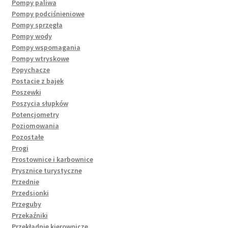
Pompy paliwa
Pompy podciśnieniowe
Pompy sprzęgła
Pompy wody
Pompy wspomagania
Pompy wtryskowe
Popychacze
Postacie z bajek
Poszewki
Poszycia słupków
Potencjometry
Poziomowania
Pozostałe
Progi
Prostownice i karbownice
Prysznice turystyczne
Przednie
Przedsionki
Przeguby
Przekaźniki
Przekładnie kierownicze