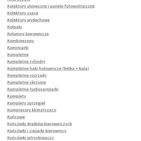
Kolektory słoneczne i panele fotowoltaiczne
Kolektory ssące
Kolektory wydechowe
Kołpaki
Kolumny kierownicze
Kombinezony
Kominiarki
Kompletne
Kompletne cylindry
Kompletne haki holownicze (belka + kula)
Kompletne rozrządy
Kompletne skrzynie
Kompletne turbosprężarki
Komplety
Komplety sprzęgieł
Kompresory klimatyzacji
Końcowe
Końcówki drążków kierowniczych
Końcówki i ciężarki kierownicy
Końcówki wtryskiwaczy