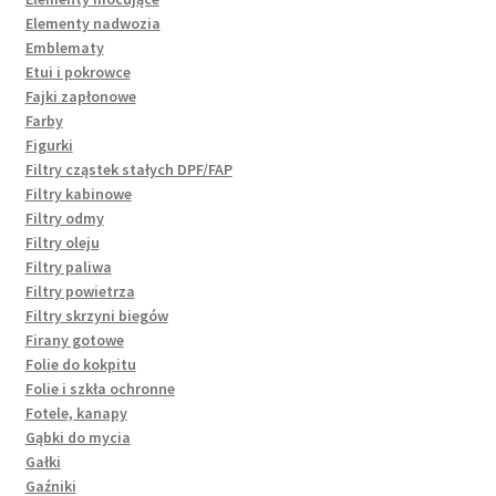
Elementy nadwozia
Emblematy
Etui i pokrowce
Fajki zapłonowe
Farby
Figurki
Filtry cząstek stałych DPF/FAP
Filtry kabinowe
Filtry odmy
Filtry oleju
Filtry paliwa
Filtry powietrza
Filtry skrzyni biegów
Firany gotowe
Folie do kokpitu
Folie i szkła ochronne
Fotele, kanapy
Gąbki do mycia
Gałki
Gaźniki