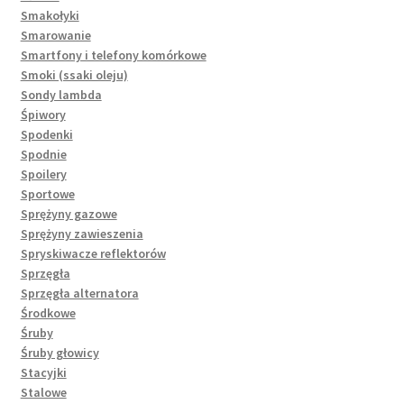
Smakołyki
Smarowanie
Smartfony i telefony komórkowe
Smoki (ssaki oleju)
Sondy lambda
Śpiwory
Spodenki
Spodnie
Spoilery
Sportowe
Sprężyny gazowe
Sprężyny zawieszenia
Spryskiwacze reflektorów
Sprzęgła
Sprzęgła alternatora
Środkowe
Śruby
Śruby głowicy
Stacyjki
Stalowe