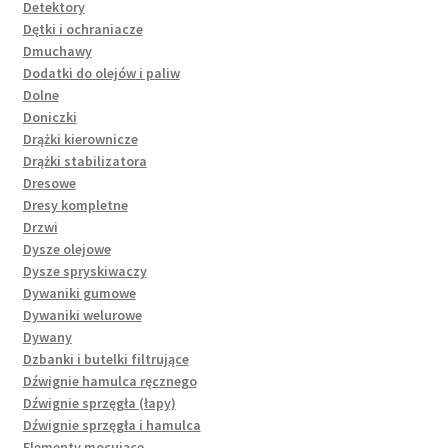
Detektory
Dętki i ochraniacze
Dmuchawy
Dodatki do olejów i paliw
Dolne
Doniczki
Drążki kierownicze
Drążki stabilizatora
Dresowe
Dresy kompletne
Drzwi
Dysze olejowe
Dysze spryskiwaczy
Dywaniki gumowe
Dywaniki welurowe
Dywany
Dzbanki i butelki filtrujące
Dźwignie hamulca ręcznego
Dźwignie sprzęgła (łapy)
Dźwignie sprzęgła i hamulca
Elementy mocujące