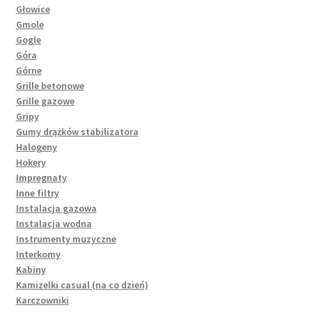
Głowice
Gmole
Gogle
Góra
Górne
Grille betonowe
Grille gazowe
Gripy
Gumy drążków stabilizatora
Halogeny
Hokery
Impregnaty
Inne filtry
Instalacja gazowa
Instalacja wodna
Instrumenty muzyczne
Interkomy
Kabiny
Kamizelki casual (na co dzień)
Karczowniki