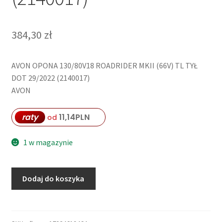
384,30
zł
AVON OPONA 130/80V18 ROADRIDER MKII (66V) TL TYŁ
DOT 29/2022 (2140017)
AVON
raty
11,14
PLN
od
1 w magazynie
ilość
Dodaj do koszyka
AVON
OPONA
130/80V18