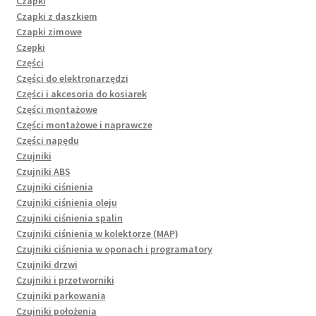
Czapki
Czapki z daszkiem
Czapki zimowe
Czepki
Części
Części do elektronarzędzi
Części i akcesoria do kosiarek
Części montażowe
Części montażowe i naprawcze
Części napędu
Czujniki
Czujniki ABS
Czujniki ciśnienia
Czujniki ciśnienia oleju
Czujniki ciśnienia spalin
Czujniki ciśnienia w kolektorze (MAP)
Czujniki ciśnienia w oponach i programatory
Czujniki drzwi
Czujniki i przetworniki
Czujniki parkowania
Czujniki położenia