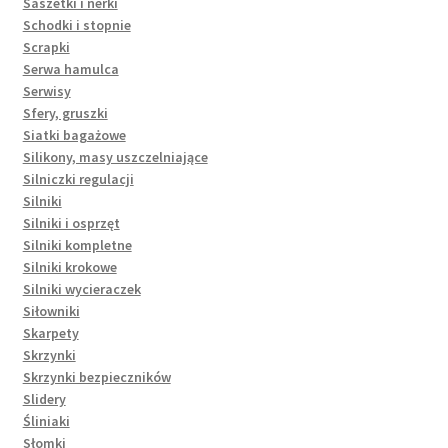
Saszetki i nerki
Schodki i stopnie
Scrapki
Serwa hamulca
Serwisy
Sfery, gruszki
Siatki bagażowe
Silikony, masy uszczelniające
Silniczki regulacji
Silniki
Silniki i osprzęt
Silniki kompletne
Silniki krokowe
Silniki wycieraczek
Siłowniki
Skarpety
Skrzynki
Skrzynki bezpieczników
Slidery
Śliniaki
Słomki