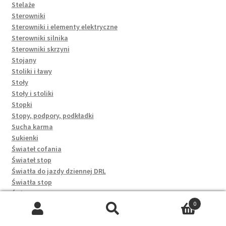
Stelaże
Sterowniki
Sterowniki i elementy elektryczne
Sterowniki silnika
Sterowniki skrzyni
Stojany
Stoliki i ławy
Stoły
Stoły i stoliki
Stopki
Stopy, podpory, podkładki
Sucha karma
Sukienki
Świateł cofania
Świateł stop
Światła do jazdy dziennej DRL
Światła stop
Świece
Sworznie wahaczy
0
Szukaj:
Szukaj
Synchronizatory