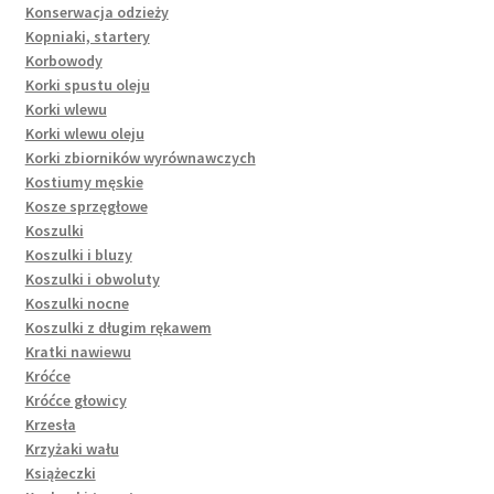
Konserwacja odzieży
Kopniaki, startery
Korbowody
Korki spustu oleju
Korki wlewu
Korki wlewu oleju
Korki zbiorników wyrównawczych
Kostiumy męskie
Kosze sprzęgłowe
Koszulki
Koszulki i bluzy
Koszulki i obwoluty
Koszulki nocne
Koszulki z długim rękawem
Kratki nawiewu
Króćce
Króćce głowicy
Krzesła
Krzyżaki wału
Książeczki