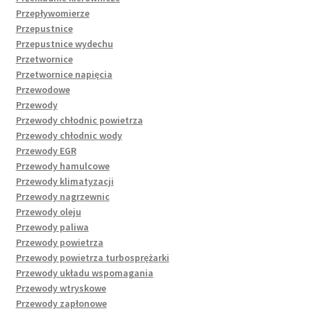
Przepływomierze
Przepustnice
Przepustnice wydechu
Przetwornice
Przetwornice napięcia
Przewodowe
Przewody
Przewody chłodnic powietrza
Przewody chłodnic wody
Przewody EGR
Przewody hamulcowe
Przewody klimatyzacji
Przewody nagrzewnic
Przewody oleju
Przewody paliwa
Przewody powietrza
Przewody powietrza turbosprężarki
Przewody układu wspomagania
Przewody wtryskowe
Przewody zapłonowe