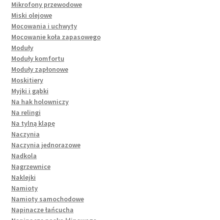
Mikrofony przewodowe
Miski olejowe
Mocowania i uchwyty
Mocowanie koła zapasowego
Moduły
Moduły komfortu
Moduły zapłonowe
Moskitiery
Myjki i gąbki
Na hak holowniczy
Na relingi
Na tylną klapę
Naczynia
Naczynia jednorazowe
Nadkola
Nagrzewnice
Naklejki
Namioty
Namioty samochodowe
Napinacze łańcucha