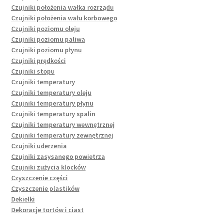
Czujniki położenia wałka rozrządu
Czujniki położenia wału korbowego
Czujniki poziomu oleju
Czujniki poziomu paliwa
Czujniki poziomu płynu
Czujniki prędkości
Czujniki stopu
Czujniki temperatury
Czujniki temperatury oleju
Czujniki temperatury płynu
Czujniki temperatury spalin
Czujniki temperatury wewnętrznej
Czujniki temperatury zewnętrznej
Czujniki uderzenia
Czujniki zasysanego powietrza
Czujniki zużycia klocków
Czyszczenie części
Czyszczenie plastików
Dekielki
Dekoracje tortów i ciast