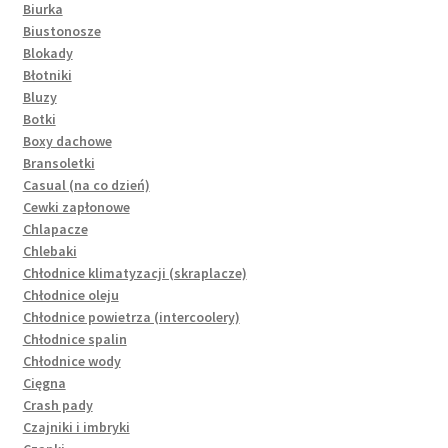
Biurka
Biustonosze
Blokady
Błotniki
Bluzy
Botki
Boxy dachowe
Bransoletki
Casual (na co dzień)
Cewki zapłonowe
Chlapacze
Chlebaki
Chłodnice klimatyzacji (skraplacze)
Chłodnice oleju
Chłodnice powietrza (intercoolery)
Chłodnice spalin
Chłodnice wody
Cięgna
Crash pady
Czajniki i imbryki