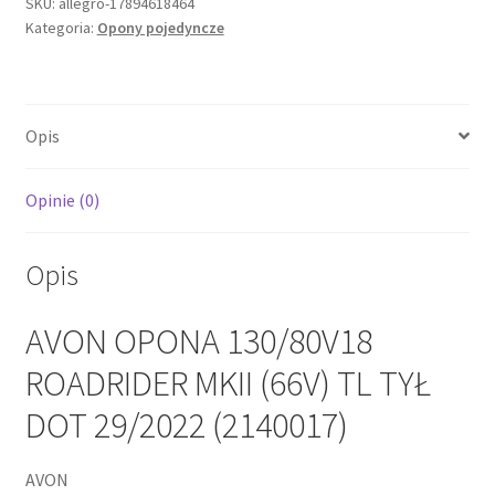
ROADRIDER
SKU:
allegro-17894618464
Kategoria:
Opony pojedyncze
MKII
(66V)
TL
TYŁ
Opis
DOT
29/2022
(2140017)
Opinie (0)
Opis
AVON OPONA 130/80V18
ROADRIDER MKII (66V) TL TYŁ
DOT 29/2022 (2140017)
AVON