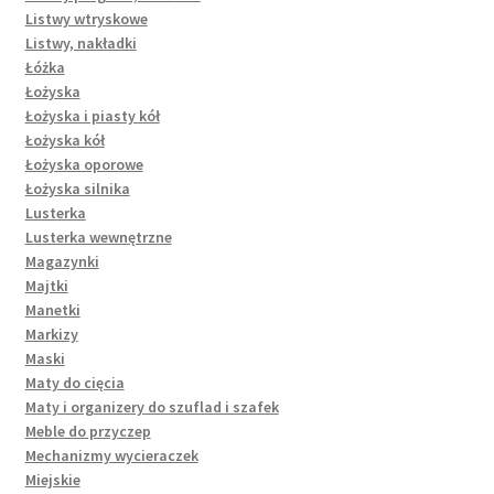
Listwy wtryskowe
Listwy, nakładki
Łóżka
Łożyska
Łożyska i piasty kół
Łożyska kół
Łożyska oporowe
Łożyska silnika
Lusterka
Lusterka wewnętrzne
Magazynki
Majtki
Manetki
Markizy
Maski
Maty do cięcia
Maty i organizery do szuflad i szafek
Meble do przyczep
Mechanizmy wycieraczek
Miejskie