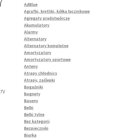
7
AdBlue
Agrafki, krętliki, kółka łącznikowe
Agregaty prądotwórcze
Akumulatory
Alarmy
Alternatory
Alternatory kompletne
Amortyzatory
Amortyzatory sportowe
Anteny
Atrapy chłodnicy
D
Atrapy, zaślepki
Bagażniki
67V
Bagnety
Baseny
Belki
Belki tylne
Bez kategorii
Bezpieczniki
Biurka