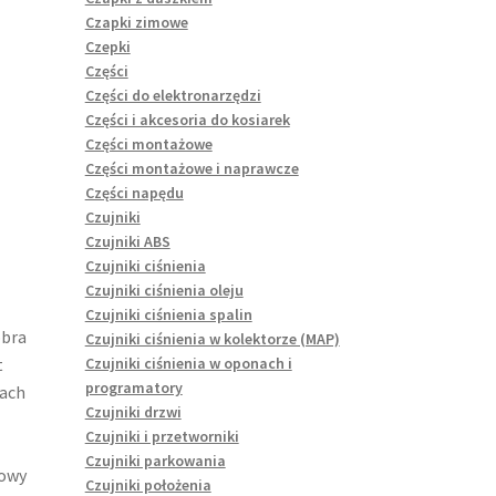
Czapki zimowe
Czepki
Części
Części do elektronarzędzi
Części i akcesoria do kosiarek
Części montażowe
Części montażowe i naprawcze
Części napędu
Czujniki
Czujniki ABS
Czujniki ciśnienia
Czujniki ciśnienia oleju
Czujniki ciśnienia spalin
obra
Czujniki ciśnienia w kolektorze (MAP)
Czujniki ciśnienia w oponach i
t
programatory
gach
Czujniki drzwi
Czujniki i przetworniki
Czujniki parkowania
Nowy
Czujniki położenia