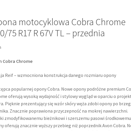
pona motocyklowa Cobra Chrome
0/75 R17 R 67V TL – przednia
n
n Cobra Chrome
ja Reif – wzmocniona konstrukcja danego rozmiaru opony
tępca popularnej opony Cobra. Nowe opony podróżne premium C
me oferują wysoką wydajność i stylowy wygląd w oparciu o projek
a. Pięknie prezentujący się wzór skóry węża zdobi opony po brze
nika. Znacznie poprawiona przyczepność na mokrej nawierzchni.
ki zmodyfikowanemu bieżnikowi i szerszemu pasowi środkowemu
y oferują znacznie wyższy przebieg niż poprzednik Avon Cobra. 