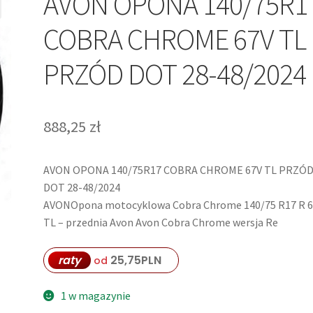
AVON OPONA 140/75R1
COBRA CHROME 67V TL
PRZÓD DOT 28-48/2024
888,25
zł
AVON OPONA 140/75R17 COBRA CHROME 67V TL PRZÓ
DOT 28-48/2024
AVONOpona motocyklowa Cobra Chrome 140/75 R17 R 
TL – przednia Avon Avon Cobra Chrome wersja Re
raty
25,75
PLN
od
1 w magazynie