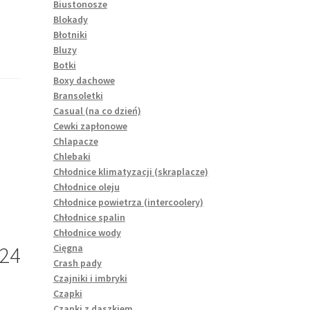
Biustonosze
Blokady
Błotniki
Bluzy
Botki
Boxy dachowe
Bransoletki
Casual (na co dzień)
Cewki zapłonowe
Chlapacze
Chlebaki
Chłodnice klimatyzacji (skraplacze)
Chłodnice oleju
Chłodnice powietrza (intercoolery)
Chłodnice spalin
Chłodnice wody
Cięgna
24
Crash pady
Czajniki i imbryki
Czapki
Czapki z daszkiem