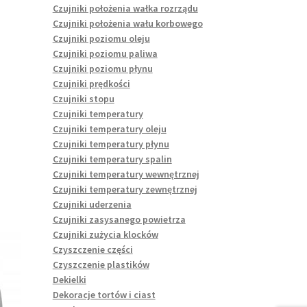
Czujniki położenia wałka rozrządu
Czujniki położenia wału korbowego
Czujniki poziomu oleju
Czujniki poziomu paliwa
Czujniki poziomu płynu
Czujniki prędkości
Czujniki stopu
Czujniki temperatury
Czujniki temperatury oleju
Czujniki temperatury płynu
Czujniki temperatury spalin
Czujniki temperatury wewnętrznej
Czujniki temperatury zewnętrznej
Czujniki uderzenia
Czujniki zasysanego powietrza
Czujniki zużycia klocków
Czyszczenie części
Czyszczenie plastików
Dekielki
Dekoracje tortów i ciast