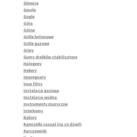
Głowice
Gmole
Gogle
Góra
Górne
Grille betonowe
Grille gazowe
Gripy
Gumy drążków stabilizatora
Halogeny
Hokery
Impregnaty
Inne filtry
Instalacja gazowa
Instalacja wodna
Instrumenty muzyczne
Interkomy
Kabiny
Kamizelki casual (na co dzień)
Karczowniki