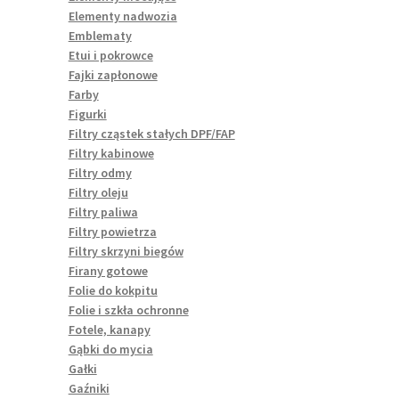
Elementy nadwozia
Emblematy
Etui i pokrowce
Fajki zapłonowe
Farby
Figurki
Filtry cząstek stałych DPF/FAP
Filtry kabinowe
Filtry odmy
Filtry oleju
Filtry paliwa
Filtry powietrza
Filtry skrzyni biegów
Firany gotowe
Folie do kokpitu
Folie i szkła ochronne
Fotele, kanapy
Gąbki do mycia
Gałki
Gaźniki