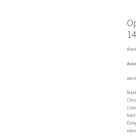
O
14
Avo
Avo
wers
Nas
Chro
Cobr
bież
Dzię
opon