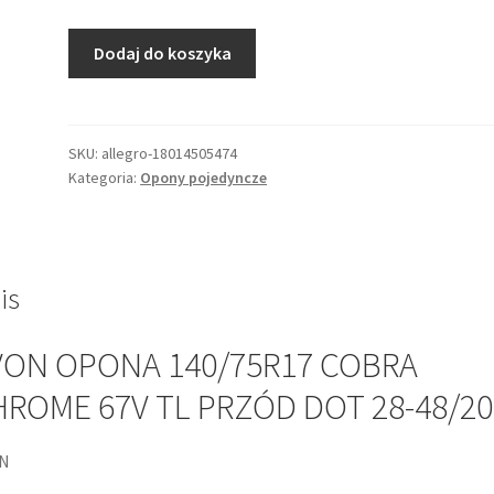
ilość
Dodaj do koszyka
AVON
OPONA
140/75R17
COBRA
SKU:
allegro-18014505474
Kategoria:
Opony pojedyncze
CHROME
67V
TL
PRZÓD
DOT
is
28-
48/2024
VON OPONA 140/75R17 COBRA
ROME 67V TL PRZÓD DOT 28-48/20
N