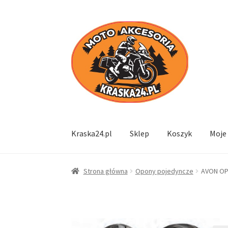
Przejdź
Przejdź
do
do
nawigacji
treści
Kraska24.pl
Sklep
Koszyk
Moje
Strona główna
Opony pojedyncze
AVON OP