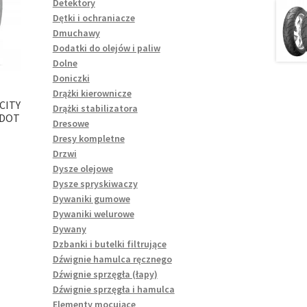
Detektory
Dętki i ochraniacze
Dmuchawy
Dodatki do olejów i paliw
Dolne
Doniczki
Drążki kierownicze
CITY
Drążki stabilizatora
 DOT
Dresowe
Dresy kompletne
Drzwi
Dysze olejowe
Dysze spryskiwaczy
Dywaniki gumowe
Dywaniki welurowe
Dywany
Dzbanki i butelki filtrujące
Dźwignie hamulca ręcznego
Dźwignie sprzęgła (łapy)
Dźwignie sprzęgła i hamulca
Elementy mocujące