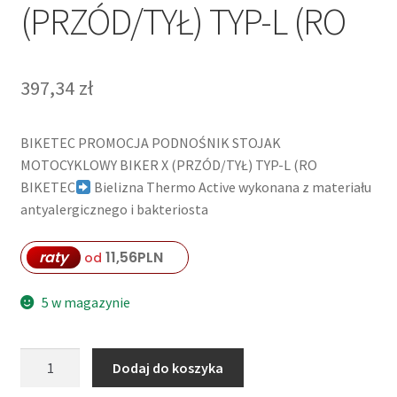
(PRZÓD/TYŁ) TYP-L (RO
397,34
zł
BIKETEC PROMOCJA PODNOŚNIK STOJAK
MOTOCYKLOWY BIKER X (PRZÓD/TYŁ) TYP-L (RO
BIKETEC
Bielizna Thermo Active wykonana z materiału
antyalergicznego i bakteriosta
raty
11,56
PLN
od
5 w magazynie
ilość
Dodaj do koszyka
BIKETEC