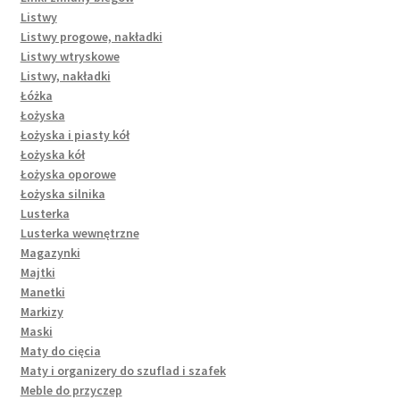
Listwy
Listwy progowe, nakładki
Listwy wtryskowe
Listwy, nakładki
Łóżka
Łożyska
Łożyska i piasty kół
Łożyska kół
Łożyska oporowe
Łożyska silnika
Lusterka
Lusterka wewnętrzne
Magazynki
Majtki
Manetki
Markizy
Maski
Maty do cięcia
Maty i organizery do szuflad i szafek
Meble do przyczep