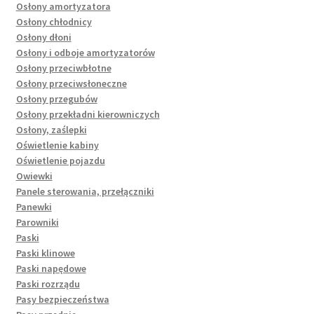
Osłony amortyzatora
Osłony chłodnicy
Osłony dłoni
Osłony i odboje amortyzatorów
Osłony przeciwbłotne
Osłony przeciwsłoneczne
Osłony przegubów
Osłony przekładni kierowniczych
Osłony, zaślepki
Oświetlenie kabiny
Oświetlenie pojazdu
Owiewki
Panele sterowania, przełączniki
Panewki
Parowniki
Paski
Paski klinowe
Paski napędowe
Paski rozrządu
Pasy bezpieczeństwa