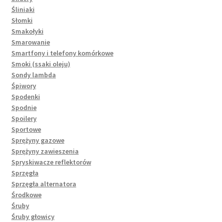
Śliniaki
Słomki
Smakołyki
Smarowanie
Smartfony i telefony komórkowe
Smoki (ssaki oleju)
Sondy lambda
Śpiwory
Spodenki
Spodnie
Spoilery
Sportowe
Sprężyny gazowe
Sprężyny zawieszenia
Spryskiwacze reflektorów
Sprzęgła
Sprzęgła alternatora
Środkowe
Śruby
Śruby głowicy