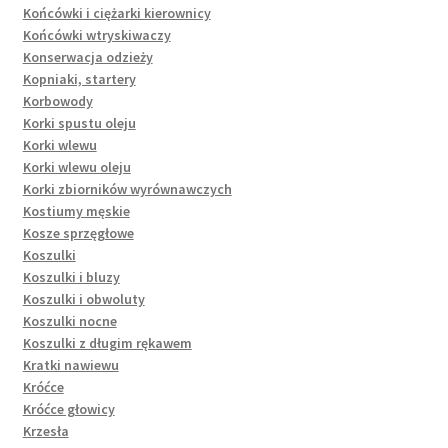
Końcówki i ciężarki kierownicy
Końcówki wtryskiwaczy
Konserwacja odzieży
Kopniaki, startery
Korbowody
Korki spustu oleju
Korki wlewu
Korki wlewu oleju
Korki zbiorników wyrównawczych
Kostiumy męskie
Kosze sprzęgłowe
Koszulki
Koszulki i bluzy
Koszulki i obwoluty
Koszulki nocne
Koszulki z długim rękawem
Kratki nawiewu
Króćce
Króćce głowicy
Krzesła