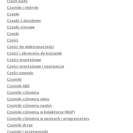
Crash pady
Czajniki i imbryki
Czapki
Czapki z daszkiem
Czapki zimowe
Czepki
Części
Części do elektronarzędzi
Części i akcesoria do kosiarek
Części montażowe
Części montażowe i naprawcze
Części napędu
Czujniki
Czujniki ABS
Czujniki ciśnienia
Czujniki ciśnienia oleju
Czujniki ciśnienia spalin
Czujniki ciśnienia w kolektorze (MAP)
Czujniki ciśnienia w oponach i programatory
Czujniki drzwi
Czujniki i przetworniki