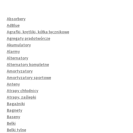
Absorbery
AdBlue
Agrafki, krętliki, kółka łącznikowe
Agregaty prądotwórcze
Akumulatory
Alarmy
Alternatory
Alternatory kompletne
Amortyzatory
Amortyzatory sportowe
Anteny
Atrapy chłodnicy
Atrapy, zaślepki
Bagażniki
Bagnety
Baseny
Belki
Belki tylne