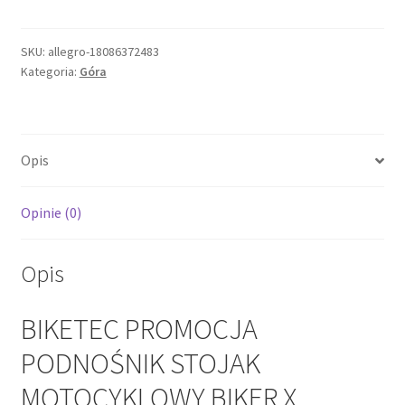
PROMOCJA
PODNOŚNIK
STOJAK
SKU:
allegro-18086372483
Kategoria:
Góra
MOTOCYKLOWY
BIKER
X
(PRZÓD/TYŁ)
Opis
TYP-
L
(RO
Opinie (0)
Opis
BIKETEC PROMOCJA
PODNOŚNIK STOJAK
MOTOCYKLOWY BIKER X