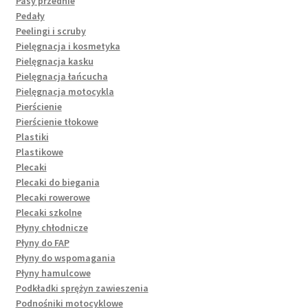
Pasy przednie
Pedały
Peelingi i scruby
Pielęgnacja i kosmetyka
Pielęgnacja kasku
Pielęgnacja łańcucha
Pielęgnacja motocykla
Pierścienie
Pierścienie tłokowe
Plastiki
Plastikowe
Plecaki
Plecaki do biegania
Plecaki rowerowe
Plecaki szkolne
Płyny chłodnicze
Płyny do FAP
Płyny do wspomagania
Płyny hamulcowe
Podkładki sprężyn zawieszenia
Podnośniki motocyklowe