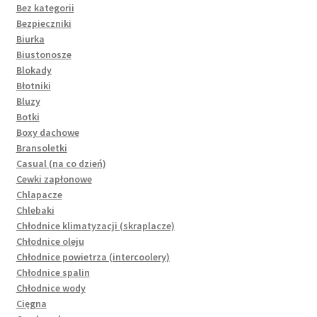
Bez kategorii
Bezpieczniki
Biurka
Biustonosze
Blokady
Błotniki
Bluzy
Botki
Boxy dachowe
Bransoletki
Casual (na co dzień)
Cewki zapłonowe
Chlapacze
Chlebaki
Chłodnice klimatyzacji (skraplacze)
Chłodnice oleju
Chłodnice powietrza (intercoolery)
Chłodnice spalin
Chłodnice wody
Cięgna