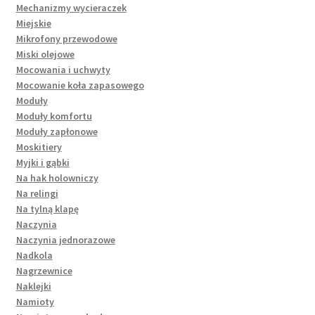
Mechanizmy wycieraczek
Miejskie
Mikrofony przewodowe
Miski olejowe
Mocowania i uchwyty
Mocowanie koła zapasowego
Moduły
Moduły komfortu
Moduły zapłonowe
Moskitiery
Myjki i gąbki
Na hak holowniczy
Na relingi
Na tylną klapę
Naczynia
Naczynia jednorazowe
Nadkola
Nagrzewnice
Naklejki
Namioty