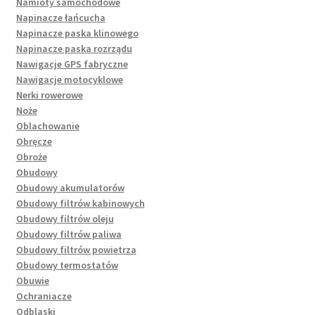
Namioty samochodowe
Napinacze łańcucha
Napinacze paska klinowego
Napinacze paska rozrządu
Nawigacje GPS fabryczne
Nawigacje motocyklowe
Nerki rowerowe
Noże
Oblachowanie
Obręcze
Obroże
Obudowy
Obudowy akumulatorów
Obudowy filtrów kabinowych
Obudowy filtrów oleju
Obudowy filtrów paliwa
Obudowy filtrów powietrza
Obudowy termostatów
Obuwie
Ochraniacze
Odblaski