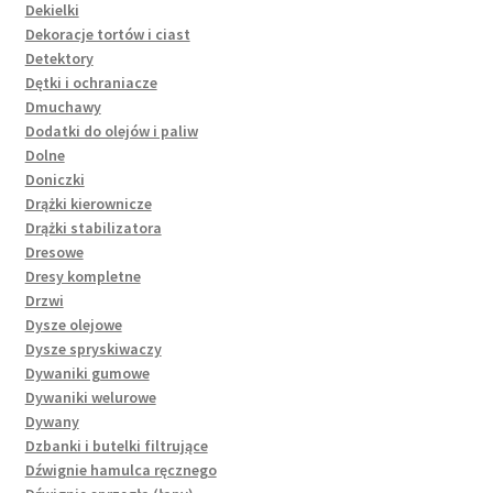
Dekielki
Dekoracje tortów i ciast
Detektory
Dętki i ochraniacze
Dmuchawy
Dodatki do olejów i paliw
Dolne
Doniczki
Drążki kierownicze
Drążki stabilizatora
Dresowe
Dresy kompletne
Drzwi
Dysze olejowe
Dysze spryskiwaczy
Dywaniki gumowe
Dywaniki welurowe
Dywany
Dzbanki i butelki filtrujące
Dźwignie hamulca ręcznego