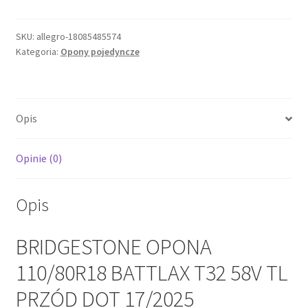
OPONA
110/80R18
BATTLAX
SKU:
allegro-18085485574
Kategoria:
Opony pojedyncze
T32
58V
TL
PRZÓD
Opis
DOT
17/2025
Opinie (0)
Opis
BRIDGESTONE OPONA
110/80R18 BATTLAX T32 58V TL
PRZÓD DOT 17/2025