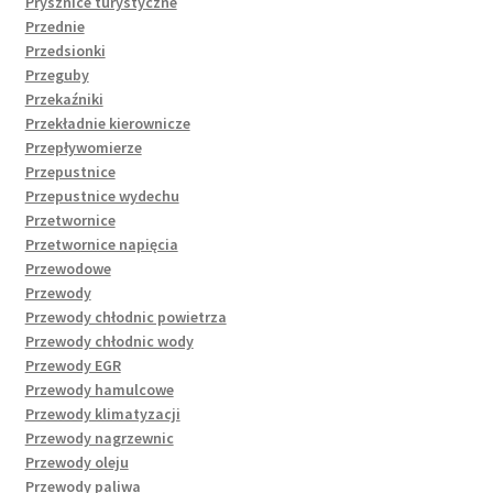
Prysznice turystyczne
Przednie
Przedsionki
Przeguby
Przekaźniki
Przekładnie kierownicze
Przepływomierze
Przepustnice
Przepustnice wydechu
Przetwornice
Przetwornice napięcia
Przewodowe
Przewody
Przewody chłodnic powietrza
Przewody chłodnic wody
Przewody EGR
Przewody hamulcowe
Przewody klimatyzacji
Przewody nagrzewnic
Przewody oleju
Przewody paliwa