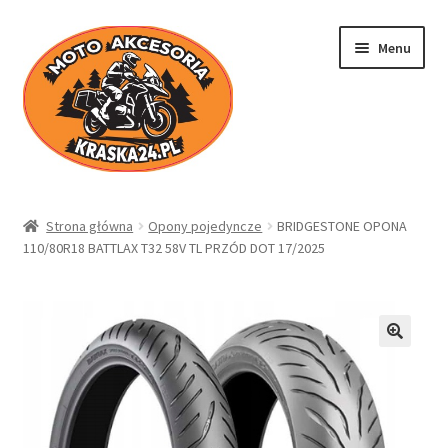
Przejdź
Przejdź
Menu
do
do
nawigacji
treści
Kraska24.pl
Strona główna
Opony pojedyncze
BRIDGESTONE OPONA
110/80R18 BATTLAX T32 58V TL PRZÓD DOT 17/2025
Sklep
Koszyk
Moje konto
Regulamin