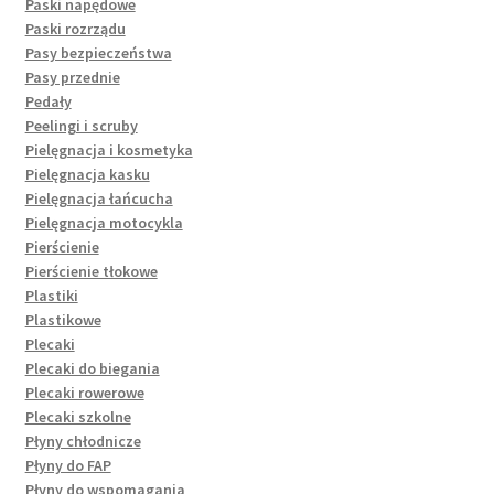
Paski napędowe
Paski rozrządu
Pasy bezpieczeństwa
Pasy przednie
Pedały
Peelingi i scruby
Pielęgnacja i kosmetyka
Pielęgnacja kasku
Pielęgnacja łańcucha
Pielęgnacja motocykla
Pierścienie
Pierścienie tłokowe
Plastiki
Plastikowe
Plecaki
Plecaki do biegania
Plecaki rowerowe
Plecaki szkolne
Płyny chłodnicze
Płyny do FAP
Płyny do wspomagania