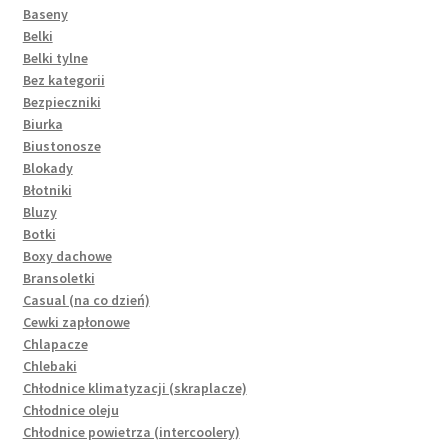
Baseny
Belki
Belki tylne
Bez kategorii
Bezpieczniki
Biurka
Biustonosze
Blokady
Błotniki
Bluzy
Botki
Boxy dachowe
Bransoletki
Casual (na co dzień)
Cewki zapłonowe
Chlapacze
Chlebaki
Chłodnice klimatyzacji (skraplacze)
Chłodnice oleju
Chłodnice powietrza (intercoolery)