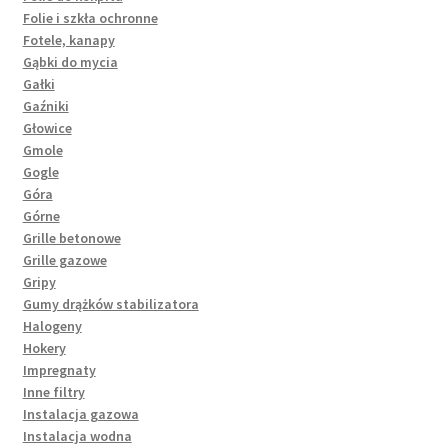
Folie i szkła ochronne
Fotele, kanapy
Gąbki do mycia
Gałki
Gaźniki
Głowice
Gmole
Gogle
Góra
Górne
Grille betonowe
Grille gazowe
Gripy
Gumy drążków stabilizatora
Halogeny
Hokery
Impregnaty
Inne filtry
Instalacja gazowa
Instalacja wodna