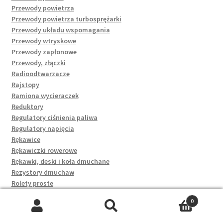
Przewody powietrza
Przewody powietrza turbosprężarki
Przewody układu wspomagania
Przewody wtryskowe
Przewody zapłonowe
Przewody, złączki
Radioodtwarzacze
Rajstopy
Ramiona wycieraczek
Reduktory
Regulatory ciśnienia paliwa
Regulatory napięcia
Rękawice
Rękawiczki rowerowe
Rękawki, deski i koła dmuchane
Rezystory dmuchaw
Rolety proste
Rolki paska klinowego
0
Rolki paska rozrządu
Szukaj:
Szukaj
Rozruszniki