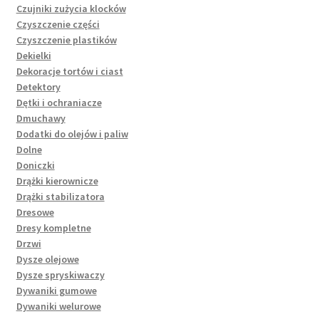
Czujniki zużycia klocków
Czyszczenie części
Czyszczenie plastików
Dekielki
Dekoracje tortów i ciast
Detektory
Dętki i ochraniacze
Dmuchawy
Dodatki do olejów i paliw
Dolne
Doniczki
Drążki kierownicze
Drążki stabilizatora
Dresowe
Dresy kompletne
Drzwi
Dysze olejowe
Dysze spryskiwaczy
Dywaniki gumowe
Dywaniki welurowe