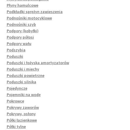
Płyny hamulcowe
Podkładki sprężyn zawieszenia
Podnośniki motocyklowe
Podnośniki szyb
Podpory (kobyłki)
Podpory półosi
Podpory wału
Podszybia
Poduszki
Poduszki i łożyska amortyzatorów
Poduszki i miechy
Poduszki powietrzne
Poduszki silnika
Pojedyncze
Pojemniki na wodę
Pokrowce
Pokrywy zaworów
Pokrywy, osłony
Półki łazienkowe
Półki tylne