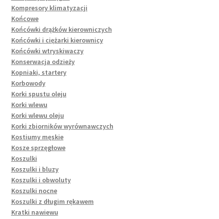
Kompresory klimatyzacji
Końcowe
Końcówki drążków kierowniczych
Końcówki i ciężarki kierownicy
Końcówki wtryskiwaczy
Konserwacja odzieży
Kopniaki, startery
Korbowody
Korki spustu oleju
Korki wlewu
Korki wlewu oleju
Korki zbiorników wyrównawczych
Kostiumy męskie
Kosze sprzęgłowe
Koszulki
Koszulki i bluzy
Koszulki i obwoluty
Koszulki nocne
Koszulki z długim rękawem
Kratki nawiewu