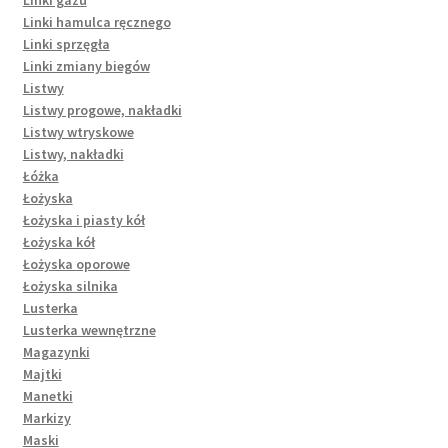
Linki hamulca ręcznego
Linki sprzęgła
Linki zmiany biegów
Listwy
Listwy progowe, nakładki
Listwy wtryskowe
Listwy, nakładki
Łóżka
Łożyska
Łożyska i piasty kół
Łożyska kół
Łożyska oporowe
Łożyska silnika
Lusterka
Lusterka wewnętrzne
Magazynki
Majtki
Manetki
Markizy
Maski