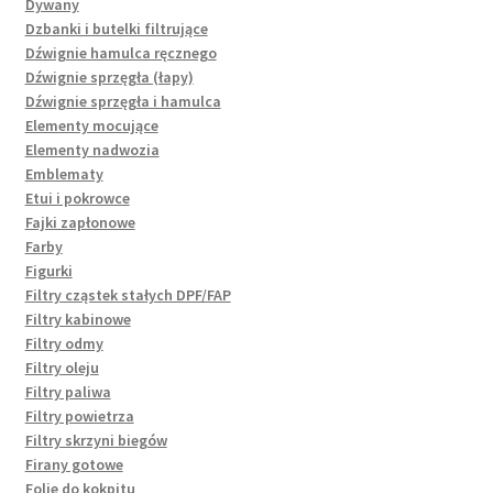
Dywany
Dzbanki i butelki filtrujące
Dźwignie hamulca ręcznego
Dźwignie sprzęgła (łapy)
Dźwignie sprzęgła i hamulca
Elementy mocujące
Elementy nadwozia
Emblematy
Etui i pokrowce
Fajki zapłonowe
Farby
Figurki
Filtry cząstek stałych DPF/FAP
Filtry kabinowe
Filtry odmy
Filtry oleju
Filtry paliwa
Filtry powietrza
Filtry skrzyni biegów
Firany gotowe
Folie do kokpitu