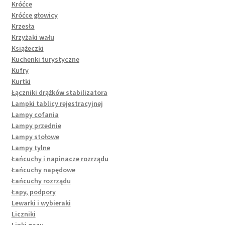
Króćce
Króćce głowicy
Krzesła
Krzyżaki wału
Książeczki
Kuchenki turystyczne
Kufry
Kurtki
Łączniki drążków stabilizatora
Lampki tablicy rejestracyjnej
Lampy cofania
Lampy przednie
Lampy stołowe
Lampy tylne
Łańcuchy i napinacze rozrządu
Łańcuchy napędowe
Łańcuchy rozrządu
Łapy, podpory
Lewarki i wybieraki
Liczniki
Linki gazu