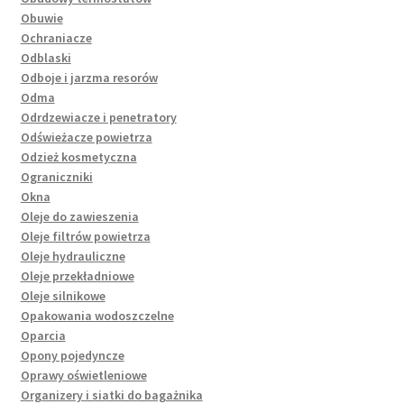
Obuwie
Ochraniacze
Odblaski
Odboje i jarzma resorów
Odma
Odrdzewiacze i penetratory
Odświeżacze powietrza
Odzież kosmetyczna
Ograniczniki
Okna
Oleje do zawieszenia
Oleje filtrów powietrza
Oleje hydrauliczne
Oleje przekładniowe
Oleje silnikowe
Opakowania wodoszczelne
Oparcia
Opony pojedyncze
Oprawy oświetleniowe
Organizery i siatki do bagażnika