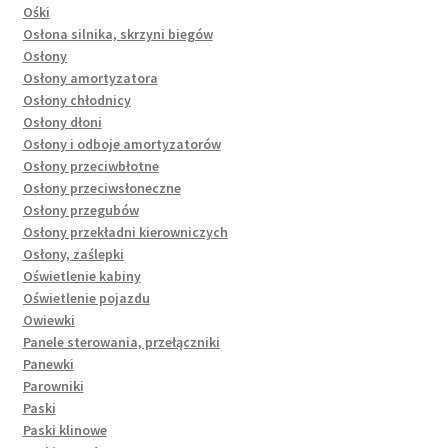
Ośki
Osłona silnika, skrzyni biegów
Osłony
Osłony amortyzatora
Osłony chłodnicy
Osłony dłoni
Osłony i odboje amortyzatorów
Osłony przeciwbłotne
Osłony przeciwsłoneczne
Osłony przegubów
Osłony przekładni kierowniczych
Osłony, zaślepki
Oświetlenie kabiny
Oświetlenie pojazdu
Owiewki
Panele sterowania, przełączniki
Panewki
Parowniki
Paski
Paski klinowe