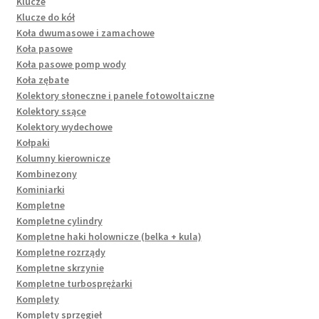
Klucze
Klucze do kół
Koła dwumasowe i zamachowe
Koła pasowe
Koła pasowe pomp wody
Koła zębate
Kolektory słoneczne i panele fotowoltaiczne
Kolektory ssące
Kolektory wydechowe
Kołpaki
Kolumny kierownicze
Kombinezony
Kominiarki
Kompletne
Kompletne cylindry
Kompletne haki holownicze (belka + kula)
Kompletne rozrządy
Kompletne skrzynie
Kompletne turbosprężarki
Komplety
Komplety sprzęgieł