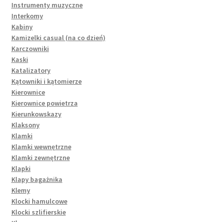
Instrumenty muzyczne
Interkomy
Kabiny
Kamizelki casual (na co dzień)
Karczowniki
Kaski
Katalizatory
Kątowniki i kątomierze
Kierownice
Kierownice powietrza
Kierunkowskazy
Klaksony
Klamki
Klamki wewnętrzne
Klamki zewnętrzne
Klapki
Klapy bagażnika
Klemy
Klocki hamulcowe
Klocki szlifierskie