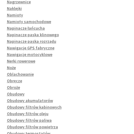
Nagrzewnice
Naklejki
Namioty
Namioty samochodowe
Napinacze łańcucha
Napinacze paska klinowego
Napinacze paska rozrządu
Nawigacje GPS fabryczne
Nawigacje motocyklowe
Nerki rowerowe
Noże
Oblachowanie
Obręcze
Obroże
Obudowy
Obudowy akumulatorów
Obudowy filtrów kabinowych
Obudowy filtrów oleju
Obudowy filtrów paliwa
Obudowy filtrów powietrza
Obudowy termostatów