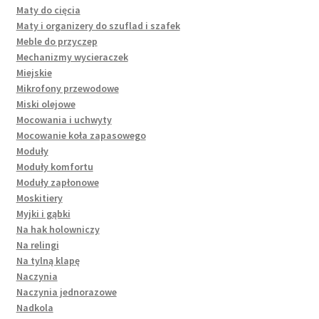
Maty do cięcia
Maty i organizery do szuflad i szafek
Meble do przyczep
Mechanizmy wycieraczek
Miejskie
Mikrofony przewodowe
Miski olejowe
Mocowania i uchwyty
Mocowanie koła zapasowego
Moduły
Moduły komfortu
Moduły zapłonowe
Moskitiery
Myjki i gąbki
Na hak holowniczy
Na relingi
Na tylną klapę
Naczynia
Naczynia jednorazowe
Nadkola