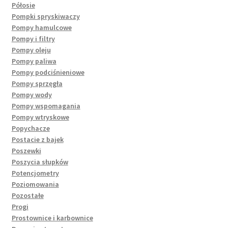
Półosie
Pompki spryskiwaczy
Pompy hamulcowe
Pompy i filtry
Pompy oleju
Pompy paliwa
Pompy podciśnieniowe
Pompy sprzęgła
Pompy wody
Pompy wspomagania
Pompy wtryskowe
Popychacze
Postacie z bajek
Poszewki
Poszycia słupków
Potencjometry
Poziomowania
Pozostałe
Progi
Prostownice i karbownice