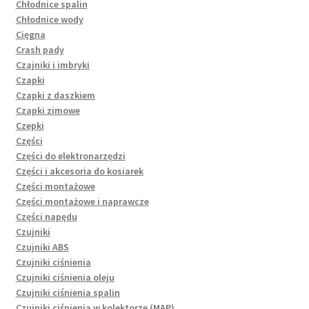
Chłodnice spalin
Chłodnice wody
Cięgna
Crash pady
Czajniki i imbryki
Czapki
Czapki z daszkiem
Czapki zimowe
Czepki
Części
Części do elektronarzędzi
Części i akcesoria do kosiarek
Części montażowe
Części montażowe i naprawcze
Części napędu
Czujniki
Czujniki ABS
Czujniki ciśnienia
Czujniki ciśnienia oleju
Czujniki ciśnienia spalin
Czujniki ciśnienia w kolektorze (MAP)