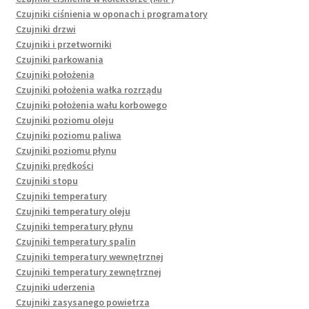
Czujniki ciśnienia w oponach i programatory
Czujniki drzwi
Czujniki i przetworniki
Czujniki parkowania
Czujniki położenia
Czujniki położenia wałka rozrządu
Czujniki położenia wału korbowego
Czujniki poziomu oleju
Czujniki poziomu paliwa
Czujniki poziomu płynu
Czujniki prędkości
Czujniki stopu
Czujniki temperatury
Czujniki temperatury oleju
Czujniki temperatury płynu
Czujniki temperatury spalin
Czujniki temperatury wewnętrznej
Czujniki temperatury zewnętrznej
Czujniki uderzenia
Czujniki zasysanego powietrza