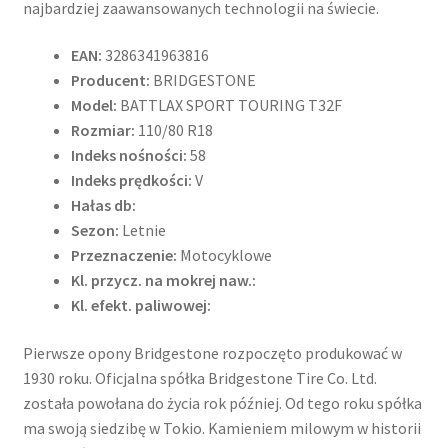
najbardziej zaawansowanych technologii na świecie.
EAN:
3286341963816
Producent:
BRIDGESTONE
Model:
BATTLAX SPORT TOURING T32F
Rozmiar:
110/80 R18
Indeks nośności:
58
Indeks prędkości:
V
Hałas db:
Sezon:
Letnie
Przeznaczenie:
Motocyklowe
Kl. przycz. na mokrej naw.:
Kl. efekt. paliwowej:
Pierwsze opony Bridgestone rozpoczęto produkować w
1930 roku. Oficjalna spółka Bridgestone Tire Co. Ltd.
została powołana do życia rok później. Od tego roku spółka
ma swoją siedzibę w Tokio. Kamieniem milowym w historii