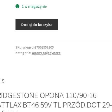
1 w magazynie
ilość
Dodaj do koszyka
BRIDGESTONE
OPONA
110/90-
16
SKU:
allegro-17961953105
Kategoria:
Opony pojedyncze
BATTLAX
BT46
59V
TL
PRZÓD
is
DOT
29-
RIDGESTONE OPONA 110/90-16
44/2024
TTLAX BT46 59V TL PRZÓD DOT 29-