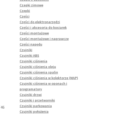
Czapki zimowe
Czepki
Części
Części do elektronarzędzi
Części i akcesoria do kosiarek
Części montażowe
Części montażowe i naprawcze
Części napędu
Czujniki
Czujniki ABS
Czujniki ciśnienia
Czujniki ciśnienia oleju
Czujniki ciśnienia spalin
Czujniki ciśnienia w kolektorze (MAP)
Czujniki ciśnienia w oponach i
programatory
Czujniki drzwi
Czujniki i przetworniki
Czujniki parkowania
T46
Czujniki położenia