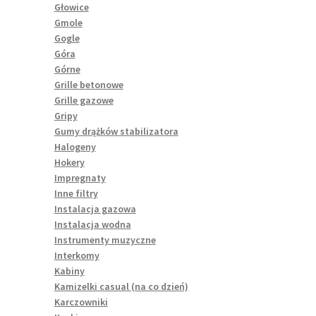
Głowice
Gmole
Gogle
Góra
Górne
Grille betonowe
Grille gazowe
Gripy
Gumy drążków stabilizatora
Halogeny
Hokery
Impregnaty
Inne filtry
Instalacja gazowa
Instalacja wodna
Instrumenty muzyczne
Interkomy
Kabiny
Kamizelki casual (na co dzień)
Karczowniki