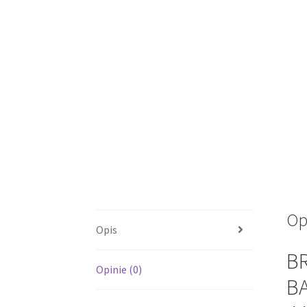
Op
Opis
B
Opinie (0)
BA