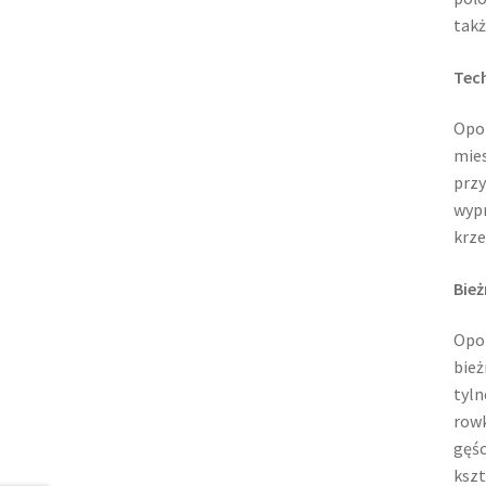
takż
Tec
Opon
mies
przy
wyp
krze
Bież
Opon
bież
tyln
rowk
gęśc
kszt