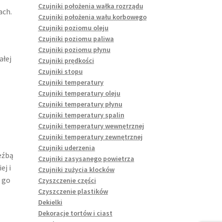
Czujniki położenia wałka rozrządu
ach.
Czujniki położenia wału korbowego
Czujniki poziomu oleju
Czujniki poziomu paliwa
Czujniki poziomu płynu
łej
Czujniki prędkości
Czujniki stopu
Czujniki temperatury
Czujniki temperatury oleju
Czujniki temperatury płynu
Czujniki temperatury spalin
Czujniki temperatury wewnętrznej
Czujniki temperatury zewnętrznej
Czujniki uderzenia
eźbą
Czujniki zasysanego powietrza
ej i
Czujniki zużycia klocków
 go
Czyszczenie części
Czyszczenie plastików
Dekielki
Dekoracje tortów i ciast