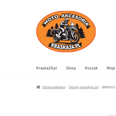
Przejdź
Przejdź
do
do
nawigacji
treści
Kraska24.pl
Sklep
Koszyk
Moje
Strona główna
Opony pojedyncze
BRIDGES