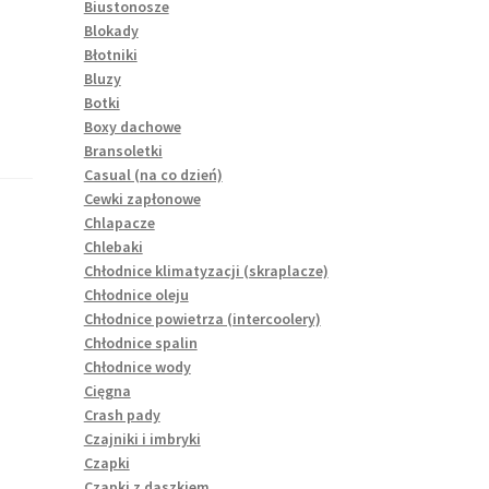
Biustonosze
Blokady
Błotniki
Bluzy
Botki
Boxy dachowe
Bransoletki
Casual (na co dzień)
Cewki zapłonowe
Chlapacze
Chlebaki
Chłodnice klimatyzacji (skraplacze)
Chłodnice oleju
Chłodnice powietrza (intercoolery)
Chłodnice spalin
Chłodnice wody
Cięgna
Crash pady
Czajniki i imbryki
Czapki
Czapki z daszkiem