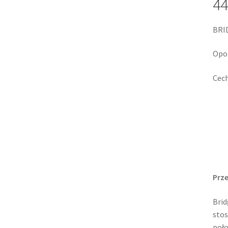
44
BRI
Opon
Cech
Prz
Brid
stos
poło