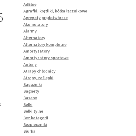
AdBlue
Agrafki, krętliki, kółka łącznikowe
6
Agregaty prądotwórcze
Akumulatory
Alarmy
Alternatory
Alternatory kompletne
Amortyzatory
Amortyzatory sportowe
Anteny
Atrapy chłodnicy
Atrapy, zaślepki
Bagażniki
Bagnety
Baseny
x
Belki
Belki tylne
Bez kategorii
Bezpieczniki
Biurka