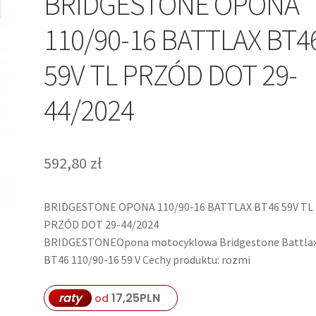
BRIDGESTONE OPONA
110/90-16 BATTLAX BT4
59V TL PRZÓD DOT 29-
44/2024
592,80
zł
BRIDGESTONE OPONA 110/90-16 BATTLAX BT46 59V TL
PRZÓD DOT 29-44/2024
BRIDGESTONEOpona motocyklowa Bridgestone Battla
BT46 110/90-16 59 V Cechy produktu: rozmi
raty
17,25
PLN
od