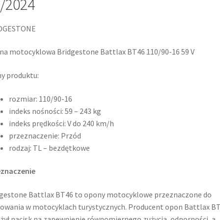
/2024
DGESTONE
a motocyklowa Bridgestone Battlax BT46 110/90-16 59 V
y produktu:
rozmiar: 110/90-16
indeks nośności: 59 – 243 kg
indeks prędkości: V do 240 km/h
przeznaczenie: Przód
rodzaj: TL – bezdętkowe
eznaczenie
gestone Battlax BT46 to opony motocyklowe przeznaczone do
owania w motocyklach turystycznych. Producent opon Battlax B
żył nacisk na zapewnienie równomiernego zużycia, odporności, a