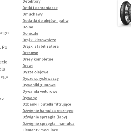
Detektory
Dętki i ochraniacze
Dmuchawy
Dodatki do olejów i paliw
Dolne
wego
Doniczki
Drążki kierownicze
Drążki stabilizatora
. Po
Dresowe
o
Dresy kompletne
ecie
Drzwi
dla
Dysze olejowe
regu
Dysze spryskiwaczy
Dywaniki gumowe
Dywaniki welurowe
Dywany
 z
Dzbanki i butelki filtrujące
Dźwignie hamulca ręcznego
Dźwignie sprzęgła (łapy)
Dźwignie sprzęgła i hamulca
Elementy mocujące