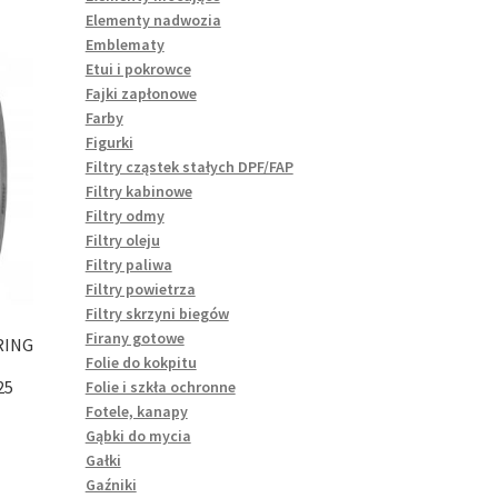
Elementy nadwozia
Emblematy
Etui i pokrowce
Fajki zapłonowe
Farby
Figurki
Filtry cząstek stałych DPF/FAP
Filtry kabinowe
Filtry odmy
Filtry oleju
Filtry paliwa
Filtry powietrza
Filtry skrzyni biegów
Firany gotowe
RING
Folie do kokpitu
25
Folie i szkła ochronne
Fotele, kanapy
Gąbki do mycia
Gałki
Gaźniki