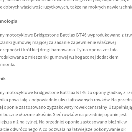
e dobrych właściwości użytkowych, także na mokrych nawierzchni
hnologia
y motocyklowe Bridgestone Battlax BT46 wyprodukowano z trwa
zanki gumowej mającej za zadanie zapewnienie właściwej
czepności i krótkiej drogi hamowania. Tylna opona została
rodukowana z mieszanki gumowej wzbogaconej dodatkiem
mionki.
nik
y motocyklowe Bridgestone Battlax BT46 to opony gładkie, z rz
nika powstałą z odpowiednio ukształtowanych rowków. Na przedni
ej oponie zastosowano zygzakowaty rowek centralny. Uzupełniają
i boczne ułożone ukośnie. Sieć rowków na przedniej oponie jest
iejsza niż na tylnej. Na przedniej oponie zastosowano bieżnik w
ałcie odwróconego V, co pozwala na łatwiejsze pokonywanie sił