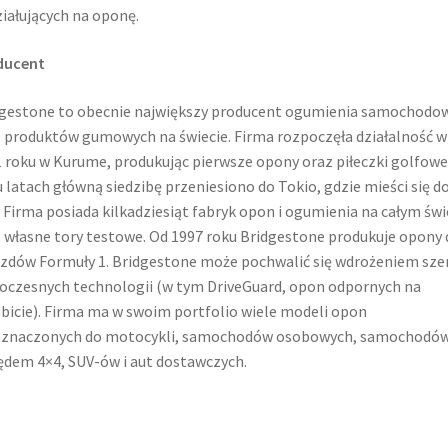
iałujących na oponę.
ducent
gestone to obecnie największy producent ogumienia samochodo
 produktów gumowych na świecie. Firma rozpoczęła działalność w
 roku w Kurume, produkując pierwsze opony oraz piłeczki golfowe
u latach główną siedzibę przeniesiono do Tokio, gdzie mieści się d
. Firma posiada kilkadziesiąt fabryk opon i ogumienia na całym świ
 własne tory testowe. Od 1997 roku Bridgestone produkuje opony 
zdów Formuły 1. Bridgestone może pochwalić się wdrożeniem sze
czesnych technologii (w tym DriveGuard, opon odpornych na
bicie). Firma ma w swoim portfolio wiele modeli opon
eznaczonych do motocykli, samochodów osobowych, samochodów
dem 4×4, SUV-ów i aut dostawczych.