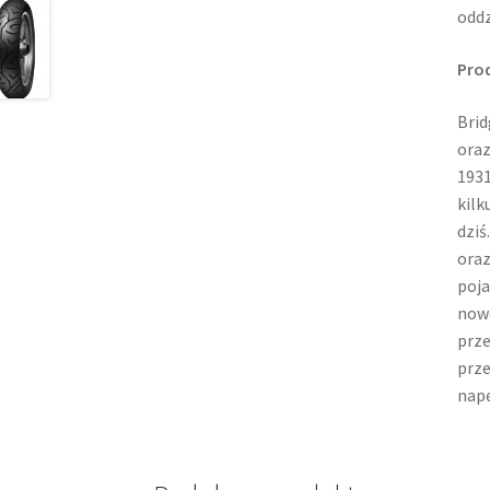
oddz
Pro
Brid
oraz
1931
kilk
dziś
oraz
poja
nowo
prze
prz
napę