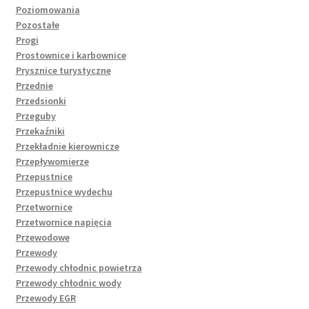
Poziomowania
Pozostałe
Progi
Prostownice i karbownice
Prysznice turystyczne
Przednie
Przedsionki
Przeguby
Przekaźniki
Przekładnie kierownicze
Przepływomierze
Przepustnice
Przepustnice wydechu
Przetwornice
Przetwornice napięcia
Przewodowe
Przewody
Przewody chłodnic powietrza
Przewody chłodnic wody
Przewody EGR