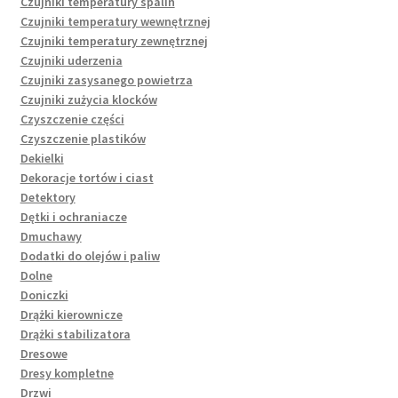
Czujniki temperatury spalin
Czujniki temperatury wewnętrznej
Czujniki temperatury zewnętrznej
Czujniki uderzenia
Czujniki zasysanego powietrza
Czujniki zużycia klocków
Czyszczenie części
Czyszczenie plastików
Dekielki
Dekoracje tortów i ciast
Detektory
Dętki i ochraniacze
Dmuchawy
Dodatki do olejów i paliw
Dolne
Doniczki
Drążki kierownicze
Drążki stabilizatora
Dresowe
Dresy kompletne
Drzwi