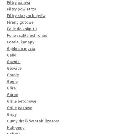
Filtry paliwa
Filtry powietrza
Filtry skrzyni biegów
Firany gotowe
Folie do kokpitu
Folie i szkła ochronne
Fotele, kanapy
Gąbki do mycia
Gałki
Gaźniki
Głowice
Gmole
Gogle
Góra
Górne
Grille betonowe
Grille gazowe
Gripy
Gumy drążków stabilizatora
Halogeny