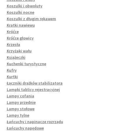
Koszulki i obwoluty
Koszulki nocne
Koszulki z długim rękawem
Kratki nawiewu
Króćce
Króćce głowicy
Krzesła
Krzyżaki wału
Książeczki
Kuchenki turystyczne
Kufry
Kurtki
Łączniki drążków stabilizatora
Lampki tablicy rejestracyjnej
Lampy cofania
Lampy przednie
Lampy stołowe
Lampy tylne
Łańcuchy i napinacze rozrządu
Łańcuchy napędowe