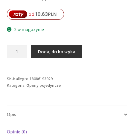
raty
10,63
PLN
od
2 w magazynie
ilość
Dodaj do koszyka
BRIDGESTONE
OPONA
3.00-
17
SKU:
allegro-18086193929
Kategoria:
Opony pojedyncze
L301
45P
4
TT
Opis
PRZÓD/TYŁ
DOT
21/2025
Opinie (0)