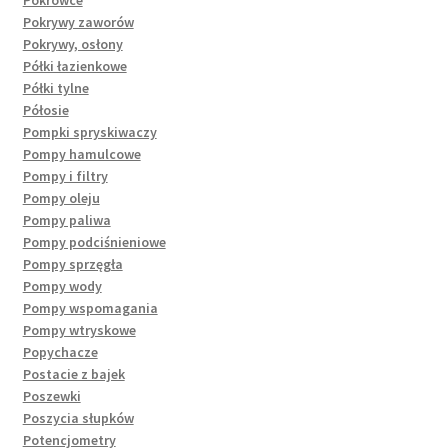
Pokrowce
Pokrywy zaworów
Pokrywy, osłony
Półki łazienkowe
Półki tylne
Półosie
Pompki spryskiwaczy
Pompy hamulcowe
Pompy i filtry
Pompy oleju
Pompy paliwa
Pompy podciśnieniowe
Pompy sprzęgła
Pompy wody
Pompy wspomagania
Pompy wtryskowe
Popychacze
Postacie z bajek
Poszewki
Poszycia słupków
Potencjometry