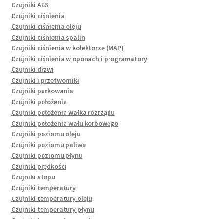
Czujniki ABS
Czujniki ciśnienia
Czujniki ciśnienia oleju
Czujniki ciśnienia spalin
Czujniki ciśnienia w kolektorze (MAP)
Czujniki ciśnienia w oponach i programatory
Czujniki drzwi
Czujniki i przetworniki
Czujniki parkowania
Czujniki położenia
Czujniki położenia wałka rozrządu
Czujniki położenia wału korbowego
Czujniki poziomu oleju
Czujniki poziomu paliwa
Czujniki poziomu płynu
Czujniki prędkości
Czujniki stopu
Czujniki temperatury
Czujniki temperatury oleju
Czujniki temperatury płynu