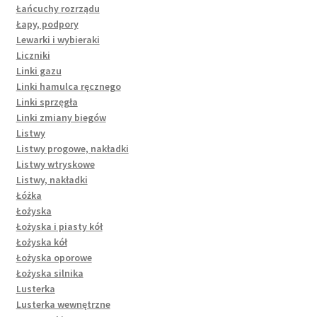
Łańcuchy rozrządu
Łapy, podpory
Lewarki i wybieraki
Liczniki
Linki gazu
Linki hamulca ręcznego
Linki sprzęgła
Linki zmiany biegów
Listwy
Listwy progowe, nakładki
Listwy wtryskowe
Listwy, nakładki
Łóżka
Łożyska
Łożyska i piasty kół
Łożyska kół
Łożyska oporowe
Łożyska silnika
Lusterka
Lusterka wewnętrzne