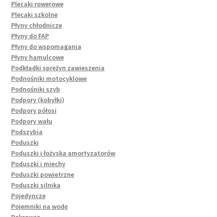
Plecaki rowerowe
Plecaki szkolne
Płyny chłodnicze
Płyny do FAP
Płyny do wspomagania
Płyny hamulcowe
Podkładki sprężyn zawieszenia
Podnośniki motocyklowe
Podnośniki szyb
Podpory (kobyłki)
Podpory półosi
Podpory wału
Podszybia
Poduszki
Poduszki i łożyska amortyzatorów
Poduszki i miechy
Poduszki powietrzne
Poduszki silnika
Pojedyncze
Pojemniki na wodę