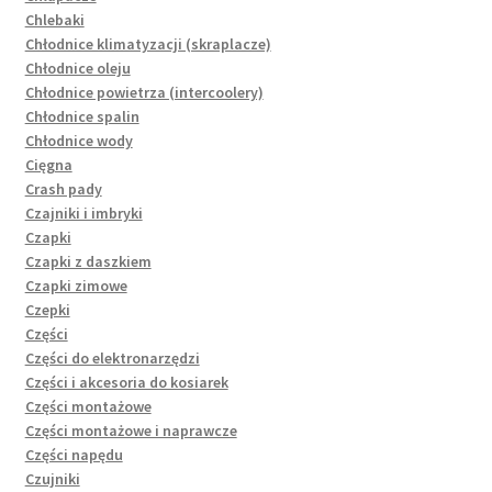
Chlebaki
Chłodnice klimatyzacji (skraplacze)
Chłodnice oleju
Chłodnice powietrza (intercoolery)
Chłodnice spalin
Chłodnice wody
Cięgna
Crash pady
Czajniki i imbryki
Czapki
Czapki z daszkiem
Czapki zimowe
Czepki
Części
Części do elektronarzędzi
Części i akcesoria do kosiarek
Części montażowe
Części montażowe i naprawcze
Części napędu
Czujniki