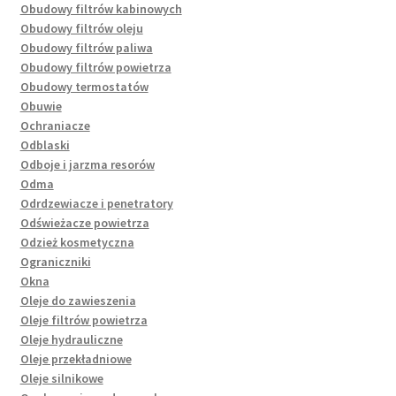
Obudowy filtrów kabinowych
Obudowy filtrów oleju
Obudowy filtrów paliwa
Obudowy filtrów powietrza
Obudowy termostatów
Obuwie
Ochraniacze
Odblaski
Odboje i jarzma resorów
Odma
Odrdzewiacze i penetratory
Odświeżacze powietrza
Odzież kosmetyczna
Ograniczniki
Okna
Oleje do zawieszenia
Oleje filtrów powietrza
Oleje hydrauliczne
Oleje przekładniowe
Oleje silnikowe