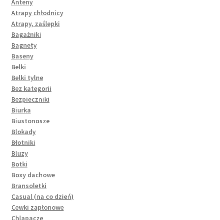
Anteny
Atrapy chłodnicy
Atrapy, zaślepki
Bagażniki
Bagnety
Baseny
Belki
Belki tylne
Bez kategorii
Bezpieczniki
Biurka
Biustonosze
Blokady
Błotniki
Bluzy
Botki
Boxy dachowe
Bransoletki
Casual (na co dzień)
Cewki zapłonowe
Chlapacze