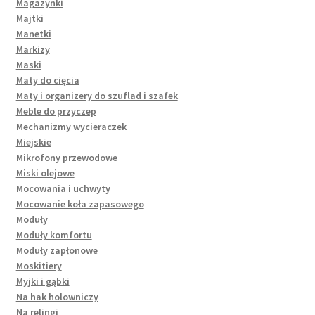
Magazynki
Majtki
Manetki
Markizy
Maski
Maty do cięcia
Maty i organizery do szuflad i szafek
Meble do przyczep
Mechanizmy wycieraczek
Miejskie
Mikrofony przewodowe
Miski olejowe
Mocowania i uchwyty
Mocowanie koła zapasowego
Moduły
Moduły komfortu
Moduły zapłonowe
Moskitiery
Myjki i gąbki
Na hak holowniczy
Na relingi