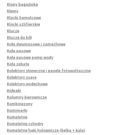
Klapy bagażnika
Klemy
Klocki hamulcowe
Klocki szlifierskie
Klucze
Klucze do kół
Koła dwumasowe i zamachowe
Koła pasowe
Koła pasowe pomp wody
Koła zębate
Kolektory słoneczne i panele fotowoltaiczne
Kolektory ssące
Kolektory wydechowe
Kołpaki
Kolumny kierownicze
Kombinezony
Kominiarki
Kompletne
Kompletne cylindry
Kompletne haki holownicze (belka + kula)