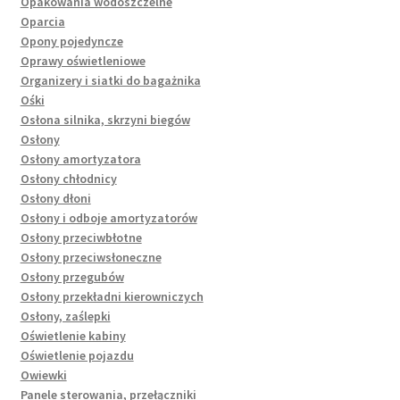
Opakowania wodoszczelne
Oparcia
Opony pojedyncze
Oprawy oświetleniowe
Organizery i siatki do bagażnika
Ośki
Osłona silnika, skrzyni biegów
Osłony
Osłony amortyzatora
Osłony chłodnicy
Osłony dłoni
Osłony i odboje amortyzatorów
Osłony przeciwbłotne
Osłony przeciwsłoneczne
Osłony przegubów
Osłony przekładni kierowniczych
Osłony, zaślepki
Oświetlenie kabiny
Oświetlenie pojazdu
Owiewki
Panele sterowania, przełączniki