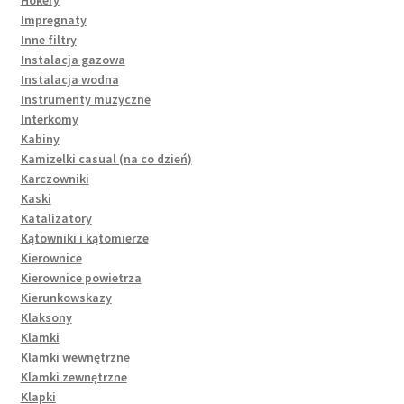
Hokery
Impregnaty
Inne filtry
Instalacja gazowa
Instalacja wodna
Instrumenty muzyczne
Interkomy
Kabiny
Kamizelki casual (na co dzień)
Karczowniki
Kaski
Katalizatory
Kątowniki i kątomierze
Kierownice
Kierownice powietrza
Kierunkowskazy
Klaksony
Klamki
Klamki wewnętrzne
Klamki zewnętrzne
Klapki