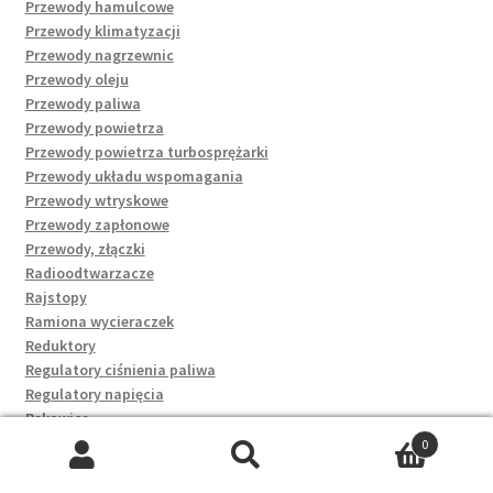
Przewody hamulcowe
Przewody klimatyzacji
Przewody nagrzewnic
Przewody oleju
Przewody paliwa
Przewody powietrza
Przewody powietrza turbosprężarki
Przewody układu wspomagania
Przewody wtryskowe
Przewody zapłonowe
Przewody, złączki
Radioodtwarzacze
Rajstopy
Ramiona wycieraczek
Reduktory
Regulatory ciśnienia paliwa
Regulatory napięcia
Rękawice
Rękawiczki rowerowe
0
Rękawki, deski i koła dmuchane
Szukaj:
Szukaj
Rezystory dmuchaw