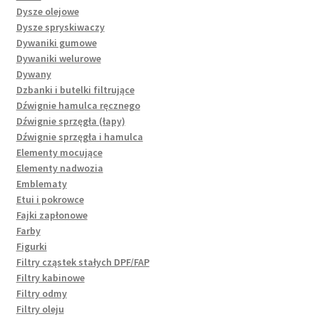
Dysze olejowe
Dysze spryskiwaczy
Dywaniki gumowe
Dywaniki welurowe
Dywany
Dzbanki i butelki filtrujące
Dźwignie hamulca ręcznego
Dźwignie sprzęgła (łapy)
Dźwignie sprzęgła i hamulca
Elementy mocujące
Elementy nadwozia
Emblematy
Etui i pokrowce
Fajki zapłonowe
Farby
Figurki
Filtry cząstek stałych DPF/FAP
Filtry kabinowe
Filtry odmy
Filtry oleju