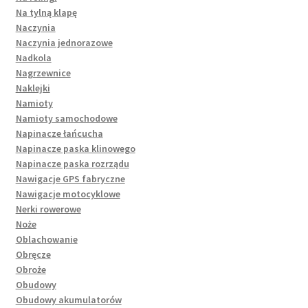
Na tylną klapę
Naczynia
Naczynia jednorazowe
Nadkola
Nagrzewnice
Naklejki
Namioty
Namioty samochodowe
Napinacze łańcucha
Napinacze paska klinowego
Napinacze paska rozrządu
Nawigacje GPS fabryczne
Nawigacje motocyklowe
Nerki rowerowe
Noże
Oblachowanie
Obręcze
Obroże
Obudowy
Obudowy akumulatorów