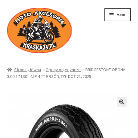
Przejdź
Przejdź
Menu
do
do
nawigacji
treści
Kraska24.pl
Strona główna
Opony pojedyncze
BRIDGESTONE OPONA
3.00-17 L301 45P 4 TT PRZÓD/TYŁ DOT 21/2025
Sklep
Koszyk
Moje konto
Regulamin