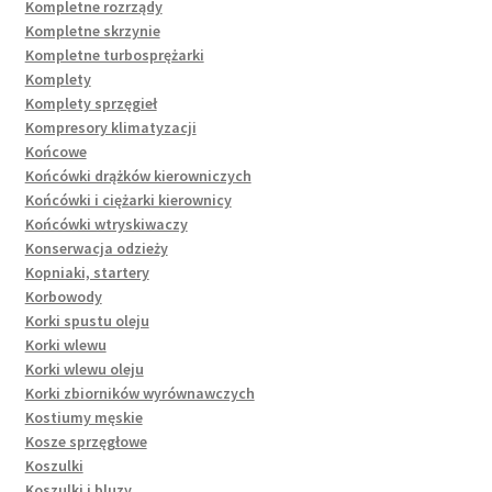
Kompletne rozrządy
Kompletne skrzynie
Kompletne turbosprężarki
Komplety
Komplety sprzęgieł
Kompresory klimatyzacji
Końcowe
Końcówki drążków kierowniczych
Końcówki i ciężarki kierownicy
Końcówki wtryskiwaczy
Konserwacja odzieży
Kopniaki, startery
Korbowody
Korki spustu oleju
Korki wlewu
Korki wlewu oleju
Korki zbiorników wyrównawczych
Kostiumy męskie
Kosze sprzęgłowe
Koszulki
Koszulki i bluzy