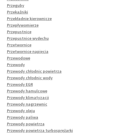
Przeguby
Przekaźniki
Przekładnie kierownicze
Przepływomierze
Przepustnice
Przepustnice wydechu
Przetwornice
Przetwornice napięcia
Przewodowe
Przewody
Przewody chłodnic powietrza
Przewody chłodnic wody
Przewody EGR
Przewody hamulcowe
Przewody klimatyzacji
Przewody nagrzewnic
Przewody oleju
Przewody paliwa
Przewody powietrza
Przewody powietrza turbosprężarki