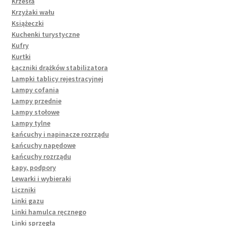
Krzesła
Krzyżaki wału
Książeczki
Kuchenki turystyczne
Kufry
Kurtki
Łączniki drążków stabilizatora
Lampki tablicy rejestracyjnej
Lampy cofania
Lampy przednie
Lampy stołowe
Lampy tylne
Łańcuchy i napinacze rozrządu
Łańcuchy napędowe
Łańcuchy rozrządu
Łapy, podpory
Lewarki i wybieraki
Liczniki
Linki gazu
Linki hamulca ręcznego
Linki sprzęgła