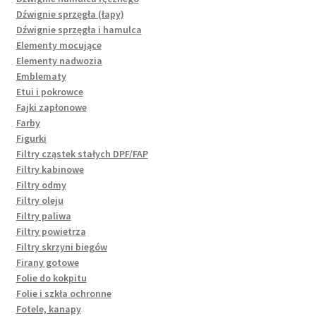
Dźwignie sprzęgła (łapy)
Dźwignie sprzęgła i hamulca
Elementy mocujące
Elementy nadwozia
Emblematy
Etui i pokrowce
Fajki zapłonowe
Farby
Figurki
Filtry cząstek stałych DPF/FAP
Filtry kabinowe
Filtry odmy
Filtry oleju
Filtry paliwa
Filtry powietrza
Filtry skrzyni biegów
Firany gotowe
Folie do kokpitu
Folie i szkła ochronne
Fotele, kanapy