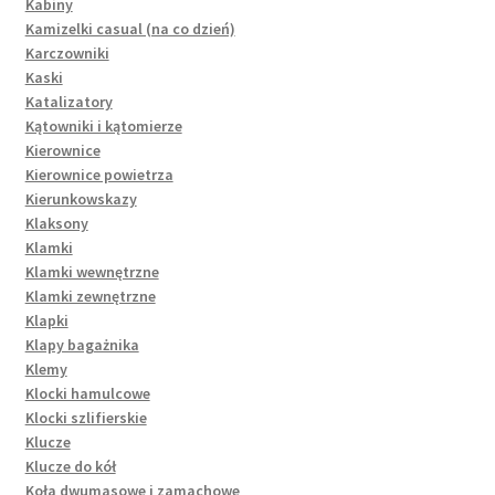
Kabiny
Kamizelki casual (na co dzień)
Karczowniki
Kaski
Katalizatory
Kątowniki i kątomierze
Kierownice
Kierownice powietrza
Kierunkowskazy
Klaksony
Klamki
Klamki wewnętrzne
Klamki zewnętrzne
Klapki
Klapy bagażnika
Klemy
Klocki hamulcowe
Klocki szlifierskie
Klucze
Klucze do kół
Koła dwumasowe i zamachowe