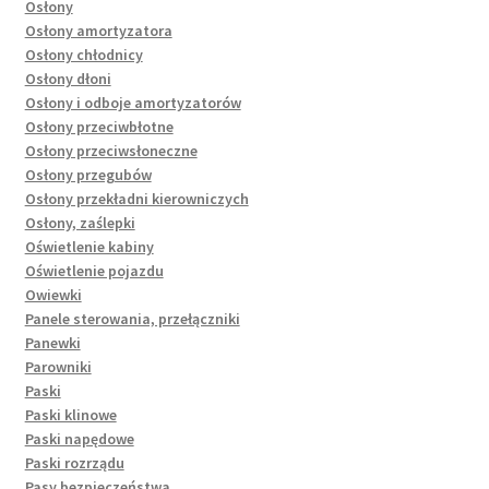
Osłony
Osłony amortyzatora
Osłony chłodnicy
Osłony dłoni
Osłony i odboje amortyzatorów
Osłony przeciwbłotne
Osłony przeciwsłoneczne
Osłony przegubów
Osłony przekładni kierowniczych
Osłony, zaślepki
Oświetlenie kabiny
Oświetlenie pojazdu
Owiewki
Panele sterowania, przełączniki
Panewki
Parowniki
Paski
Paski klinowe
Paski napędowe
Paski rozrządu
Pasy bezpieczeństwa