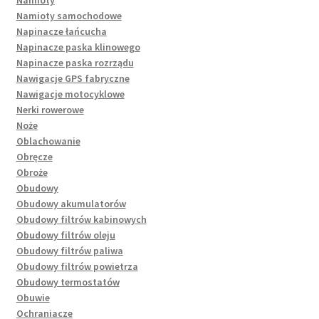
Namioty samochodowe
Napinacze łańcucha
Napinacze paska klinowego
Napinacze paska rozrządu
Nawigacje GPS fabryczne
Nawigacje motocyklowe
Nerki rowerowe
Noże
Oblachowanie
Obręcze
Obroże
Obudowy
Obudowy akumulatorów
Obudowy filtrów kabinowych
Obudowy filtrów oleju
Obudowy filtrów paliwa
Obudowy filtrów powietrza
Obudowy termostatów
Obuwie
Ochraniacze