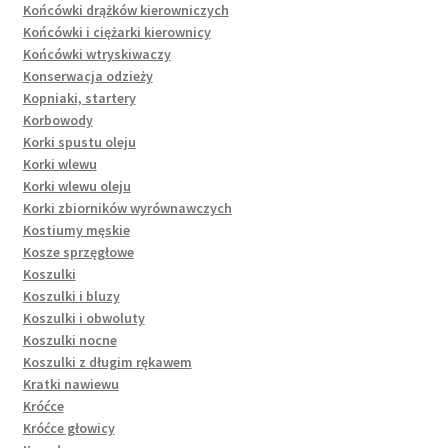
Końcówki drążków kierowniczych
Końcówki i ciężarki kierownicy
Końcówki wtryskiwaczy
Konserwacja odzieży
Kopniaki, startery
Korbowody
Korki spustu oleju
Korki wlewu
Korki wlewu oleju
Korki zbiorników wyrównawczych
Kostiumy męskie
Kosze sprzęgłowe
Koszulki
Koszulki i bluzy
Koszulki i obwoluty
Koszulki nocne
Koszulki z długim rękawem
Kratki nawiewu
Króćce
Króćce głowicy