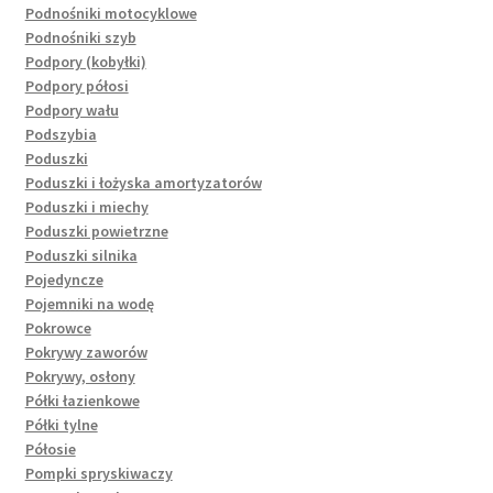
Podnośniki motocyklowe
Podnośniki szyb
Podpory (kobyłki)
Podpory półosi
Podpory wału
Podszybia
Poduszki
Poduszki i łożyska amortyzatorów
Poduszki i miechy
Poduszki powietrzne
Poduszki silnika
Pojedyncze
Pojemniki na wodę
Pokrowce
Pokrywy zaworów
Pokrywy, osłony
Półki łazienkowe
Półki tylne
Półosie
Pompki spryskiwaczy