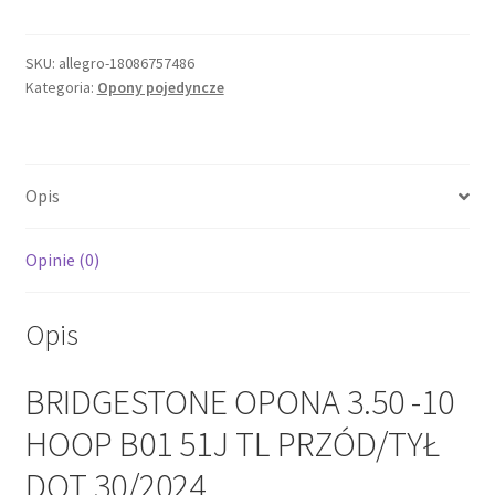
OPONA
3.50
-10
SKU:
allegro-18086757486
Kategoria:
Opony pojedyncze
HOOP
B01
51J
TL
Opis
PRZÓD/TYŁ
DOT
30/2024
Opinie (0)
Opis
BRIDGESTONE OPONA 3.50 -10
HOOP B01 51J TL PRZÓD/TYŁ
DOT 30/2024