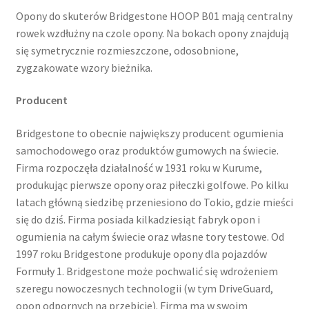
Opony do skuterów Bridgestone HOOP B01 mają centralny
rowek wzdłużny na czole opony. Na bokach opony znajdują
się symetrycznie rozmieszczone, odosobnione,
zygzakowate wzory bieżnika.
Producent
Bridgestone to obecnie największy producent ogumienia
samochodowego oraz produktów gumowych na świecie.
Firma rozpoczęła działalność w 1931 roku w Kurume,
produkując pierwsze opony oraz piłeczki golfowe. Po kilku
latach główną siedzibę przeniesiono do Tokio, gdzie mieści
się do dziś. Firma posiada kilkadziesiąt fabryk opon i
ogumienia na całym świecie oraz własne tory testowe. Od
1997 roku Bridgestone produkuje opony dla pojazdów
Formuły 1. Bridgestone może pochwalić się wdrożeniem
szeregu nowoczesnych technologii (w tym DriveGuard,
opon odpornych na przebicie). Firma ma w swoim