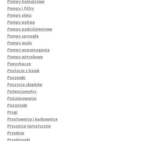
Pompy hamulcowe
Pompy i filtry
Pompy oleju
Pompy paliwa
Pompy podciśnieniowe
Pompy sprzęgła
Pompy wody
Pompy wspomagania
Pompy wtryskowe
Popychacze
Postacie z bajek
Poszewki
Poszycia słupków
Potencjometry
Poziomowania
Pozostałe
Progi
Prostownice i karbownice
Prysznice turystyczne
Przednie
Przedsionki