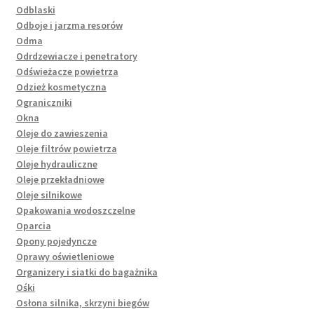
Odblaski
Odboje i jarzma resorów
Odma
Odrdzewiacze i penetratory
Odświeżacze powietrza
Odzież kosmetyczna
Ograniczniki
Okna
Oleje do zawieszenia
Oleje filtrów powietrza
Oleje hydrauliczne
Oleje przekładniowe
Oleje silnikowe
Opakowania wodoszczelne
Oparcia
Opony pojedyncze
Oprawy oświetleniowe
Organizery i siatki do bagażnika
Ośki
Osłona silnika, skrzyni biegów