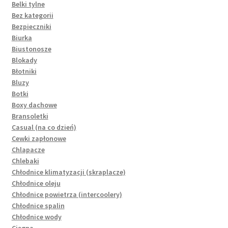
Belki tylne
Bez kategorii
Bezpieczniki
Biurka
Biustonosze
Blokady
Błotniki
Bluzy
Botki
Boxy dachowe
Bransoletki
Casual (na co dzień)
Cewki zapłonowe
Chlapacze
Chlebaki
Chłodnice klimatyzacji (skraplacze)
Chłodnice oleju
Chłodnice powietrza (intercoolery)
Chłodnice spalin
Chłodnice wody
Cięgna