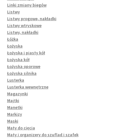
Linki zmiany biegów
Listwy
Listwy progowe, nakładki
Listwy wtryskowe
Listwy, nakładki
Łóżka
Łożyska
Łożyska i piasty kół
Łożyska kół
Łożyska oporowe
Łożyska silnika
Lusterka
Lusterka wewnętrzne
Magazynki
Majtki
Manetki
Markizy
Maski
Maty do cięcia
Maty i organizery do szuflad i szafek