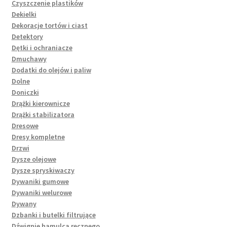
Czyszczenie plastików
Dekielki
Dekoracje tortów i ciast
Detektory
Dętki i ochraniacze
Dmuchawy
Dodatki do olejów i paliw
Dolne
Doniczki
Drążki kierownicze
Drążki stabilizatora
Dresowe
Dresy kompletne
Drzwi
Dysze olejowe
Dysze spryskiwaczy
Dywaniki gumowe
Dywaniki welurowe
Dywany
Dzbanki i butelki filtrujące
Dźwignie hamulca ręcznego