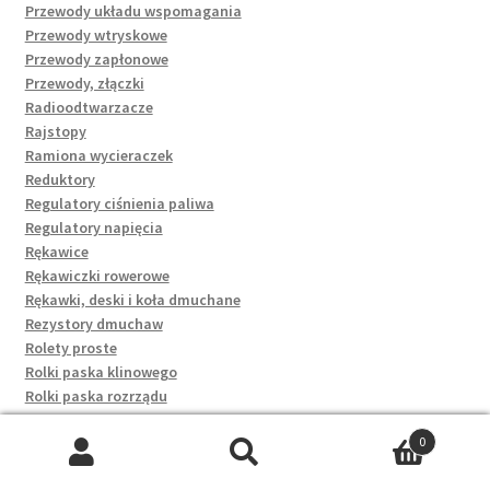
Przewody układu wspomagania
Przewody wtryskowe
Przewody zapłonowe
Przewody, złączki
Radioodtwarzacze
Rajstopy
Ramiona wycieraczek
Reduktory
Regulatory ciśnienia paliwa
Regulatory napięcia
Rękawice
Rękawiczki rowerowe
Rękawki, deski i koła dmuchane
Rezystory dmuchaw
Rolety proste
Rolki paska klinowego
Rolki paska rozrządu
Rozruszniki
0
Rozruszniki kompletne
Szukaj:
Szukaj
Rygle