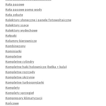
Koła pasowe
Koła pasowe pomp wody
Koła zębate
Kolektory słoneczne i panele fotowoltaiczne
Kolektory ssące
Kolektory wydechowe
Kołpaki
Kolumny kierownicze
Kombinezony
Kominiarki
Kompletne
Kompletne cylindry
Kompletne haki holownicze (belka + kula)
Kompletne rozrządy
Kompletne skrzynie
Kompletne turbosprężarki
Komplety
Komplety sprzęgieł
Kompresory klimatyzacji
Końcowe