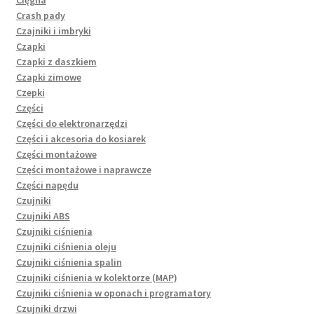
Crash pady
Czajniki i imbryki
Czapki
Czapki z daszkiem
Czapki zimowe
Czepki
Części
Części do elektronarzędzi
Części i akcesoria do kosiarek
Części montażowe
Części montażowe i naprawcze
Części napędu
Czujniki
Czujniki ABS
Czujniki ciśnienia
Czujniki ciśnienia oleju
Czujniki ciśnienia spalin
Czujniki ciśnienia w kolektorze (MAP)
Czujniki ciśnienia w oponach i programatory
Czujniki drzwi