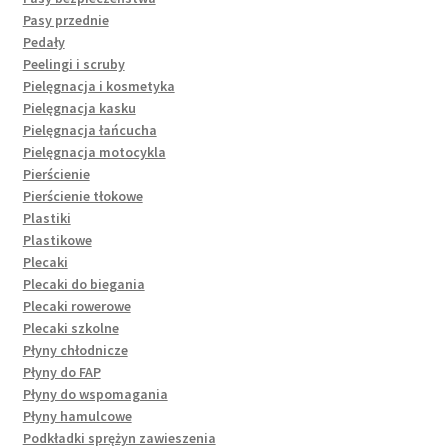
Pasy przednie
Pedały
Peelingi i scruby
Pielęgnacja i kosmetyka
Pielęgnacja kasku
Pielęgnacja łańcucha
Pielęgnacja motocykla
Pierścienie
Pierścienie tłokowe
Plastiki
Plastikowe
Plecaki
Plecaki do biegania
Plecaki rowerowe
Plecaki szkolne
Płyny chłodnicze
Płyny do FAP
Płyny do wspomagania
Płyny hamulcowe
Podkładki sprężyn zawieszenia