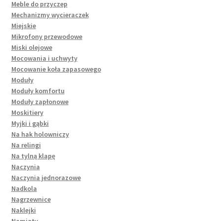
Meble do przyczep
Mechanizmy wycieraczek
Miejskie
Mikrofony przewodowe
Miski olejowe
Mocowania i uchwyty
Mocowanie koła zapasowego
Moduły
Moduły komfortu
Moduły zapłonowe
Moskitiery
Myjki i gąbki
Na hak holowniczy
Na relingi
Na tylną klapę
Naczynia
Naczynia jednorazowe
Nadkola
Nagrzewnice
Naklejki
Namioty