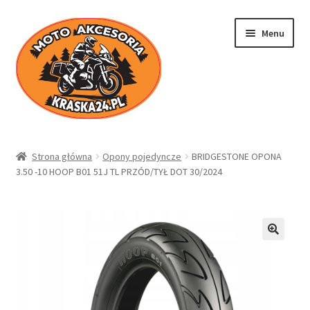
Przejdź
Przejdź
Menu
do
do
nawigacji
treści
Kraska24.pl
Strona główna
Opony pojedyncze
BRIDGESTONE OPONA
3.50 -10 HOOP B01 51J TL PRZÓD/TYŁ DOT 30/2024
Sklep
Koszyk
Moje konto
Regulamin