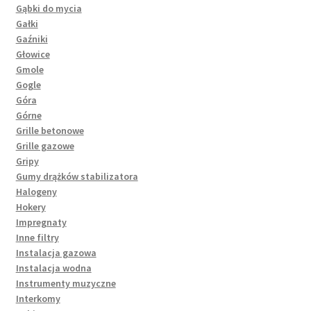
Gąbki do mycia
Gałki
Gaźniki
Głowice
Gmole
Gogle
Góra
Górne
Grille betonowe
Grille gazowe
Gripy
Gumy drążków stabilizatora
Halogeny
Hokery
Impregnaty
Inne filtry
Instalacja gazowa
Instalacja wodna
Instrumenty muzyczne
Interkomy