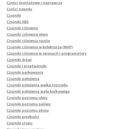
Części montażowe i naprawcze
Części napędu
Czujniki
Czujniki ABS
Czujniki ciśnienia
Czujniki ciśnienia oleju
Czujniki ciśnienia spalin
Czujniki ciśnienia w kolektorze (MAP)
Czujniki ciśnienia w oponach i programatory
Czujniki drzwi
Czujniki i przetworniki
Czujniki parkowania
Czujniki położenia
Czujniki położenia wałka rozrządu
Czujniki położenia wału korbowego
Czujniki poziomu oleju
Czujniki poziomu paliwa
Czujniki poziomu płynu
Czujniki prędkości
Czujniki stopu