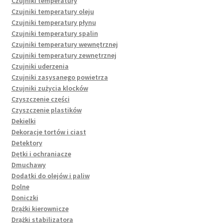
Czujniki temperatury
Czujniki temperatury oleju
Czujniki temperatury płynu
Czujniki temperatury spalin
Czujniki temperatury wewnętrznej
Czujniki temperatury zewnętrznej
Czujniki uderzenia
Czujniki zasysanego powietrza
Czujniki zużycia klocków
Czyszczenie części
Czyszczenie plastików
Dekielki
Dekoracje tortów i ciast
Detektory
Dętki i ochraniacze
Dmuchawy
Dodatki do olejów i paliw
Dolne
Doniczki
Drążki kierownicze
Drążki stabilizatora