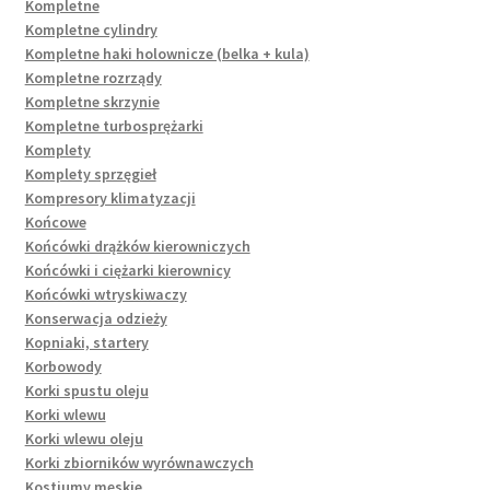
Kompletne
Kompletne cylindry
Kompletne haki holownicze (belka + kula)
Kompletne rozrządy
Kompletne skrzynie
Kompletne turbosprężarki
Komplety
Komplety sprzęgieł
Kompresory klimatyzacji
Końcowe
Końcówki drążków kierowniczych
Końcówki i ciężarki kierownicy
Końcówki wtryskiwaczy
Konserwacja odzieży
Kopniaki, startery
Korbowody
Korki spustu oleju
Korki wlewu
Korki wlewu oleju
Korki zbiorników wyrównawczych
Kostiumy męskie