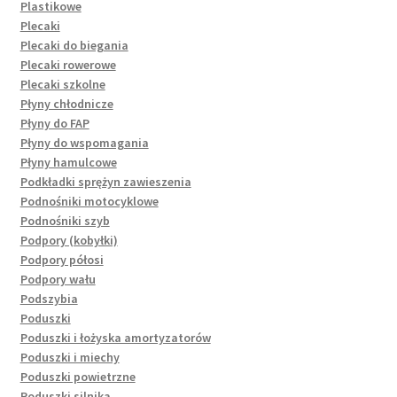
Plastikowe
Plecaki
Plecaki do biegania
Plecaki rowerowe
Plecaki szkolne
Płyny chłodnicze
Płyny do FAP
Płyny do wspomagania
Płyny hamulcowe
Podkładki sprężyn zawieszenia
Podnośniki motocyklowe
Podnośniki szyb
Podpory (kobyłki)
Podpory półosi
Podpory wału
Podszybia
Poduszki
Poduszki i łożyska amortyzatorów
Poduszki i miechy
Poduszki powietrzne
Poduszki silnika