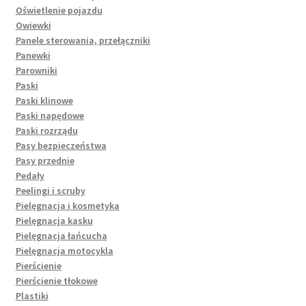
Oświetlenie pojazdu
Owiewki
Panele sterowania, przełączniki
Panewki
Parowniki
Paski
Paski klinowe
Paski napędowe
Paski rozrządu
Pasy bezpieczeństwa
Pasy przednie
Pedały
Peelingi i scruby
Pielęgnacja i kosmetyka
Pielęgnacja kasku
Pielęgnacja łańcucha
Pielęgnacja motocykla
Pierścienie
Pierścienie tłokowe
Plastiki