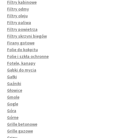
Filtry kabinowe
Filtry odmy
Filtry oleju
Filtry paliwa
Filtry powietrza
Filtry skrzyni biegów
Firany gotowe
Folie do kokpitu
Folie i szkła ochronne
Fotele, kanapy
Gąbki do mycia
Gałki
Gaźniki
Głowice
Gmole
Gogle
Góra
Górne
Grille betonowe
Grille gazowe
Gripy