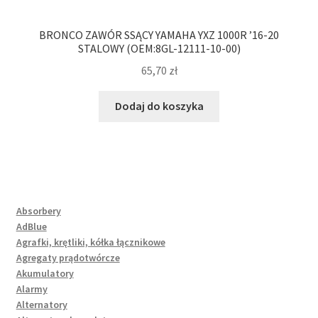
BRONCO ZAWÓR SSĄCY YAMAHA YXZ 1000R ’16-20
STALOWY (OEM:8GL-12111-10-00)
65,70
zł
Dodaj do koszyka
Absorbery
AdBlue
Agrafki, krętliki, kółka łącznikowe
Agregaty prądotwórcze
Akumulatory
Alarmy
Alternatory