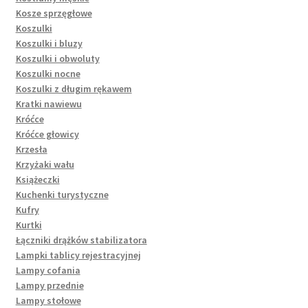
Kosze sprzęgłowe
Koszulki
Koszulki i bluzy
Koszulki i obwoluty
Koszulki nocne
Koszulki z długim rękawem
Kratki nawiewu
Króćce
Króćce głowicy
Krzesła
Krzyżaki wału
Książeczki
Kuchenki turystyczne
Kufry
Kurtki
Łączniki drążków stabilizatora
Lampki tablicy rejestracyjnej
Lampy cofania
Lampy przednie
Lampy stołowe