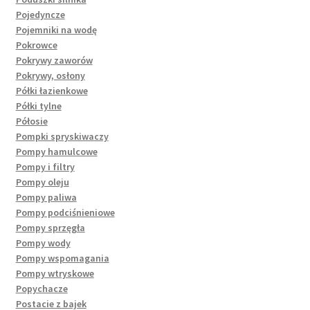
Pojedyncze
Pojemniki na wodę
Pokrowce
Pokrywy zaworów
Pokrywy, osłony
Półki łazienkowe
Półki tylne
Półosie
Pompki spryskiwaczy
Pompy hamulcowe
Pompy i filtry
Pompy oleju
Pompy paliwa
Pompy podciśnieniowe
Pompy sprzęgła
Pompy wody
Pompy wspomagania
Pompy wtryskowe
Popychacze
Postacie z bajek