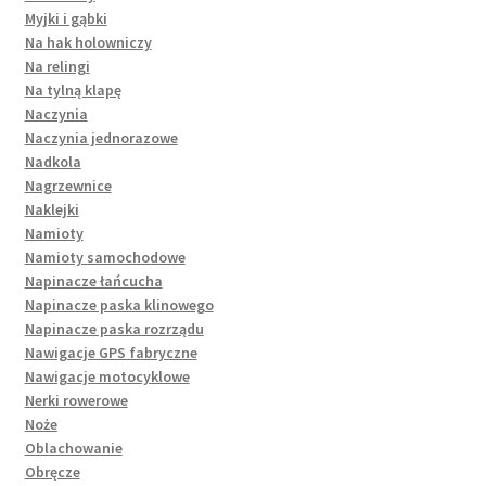
Myjki i gąbki
Na hak holowniczy
Na relingi
Na tylną klapę
Naczynia
Naczynia jednorazowe
Nadkola
Nagrzewnice
Naklejki
Namioty
Namioty samochodowe
Napinacze łańcucha
Napinacze paska klinowego
Napinacze paska rozrządu
Nawigacje GPS fabryczne
Nawigacje motocyklowe
Nerki rowerowe
Noże
Oblachowanie
Obręcze