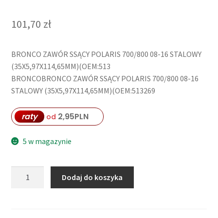
101,70
zł
BRONCO ZAWÓR SSĄCY POLARIS 700/800 08-16 STALOWY
(35X5,97X114,65MM)(OEM:513
BRONCOBRONCO ZAWÓR SSĄCY POLARIS 700/800 08-16
STALOWY (35X5,97X114,65MM)(OEM:513269
raty
2,95
PLN
od
5 w magazynie
ilość
Dodaj do koszyka
BRONCO
ZAWÓR
SSĄCY