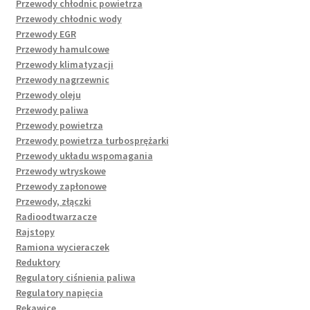
Przewody chłodnic powietrza
Przewody chłodnic wody
Przewody EGR
Przewody hamulcowe
Przewody klimatyzacji
Przewody nagrzewnic
Przewody oleju
Przewody paliwa
Przewody powietrza
Przewody powietrza turbosprężarki
Przewody układu wspomagania
Przewody wtryskowe
Przewody zapłonowe
Przewody, złączki
Radioodtwarzacze
Rajstopy
Ramiona wycieraczek
Reduktory
Regulatory ciśnienia paliwa
Regulatory napięcia
Rękawice