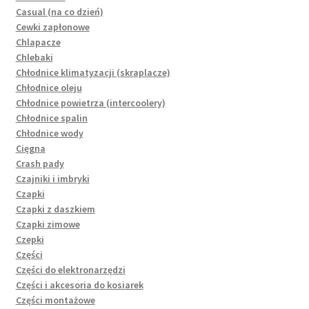
Casual (na co dzień)
Cewki zapłonowe
Chlapacze
Chlebaki
Chłodnice klimatyzacji (skraplacze)
Chłodnice oleju
Chłodnice powietrza (intercoolery)
Chłodnice spalin
Chłodnice wody
Cięgna
Crash pady
Czajniki i imbryki
Czapki
Czapki z daszkiem
Czapki zimowe
Czepki
Części
Części do elektronarzędzi
Części i akcesoria do kosiarek
Części montażowe