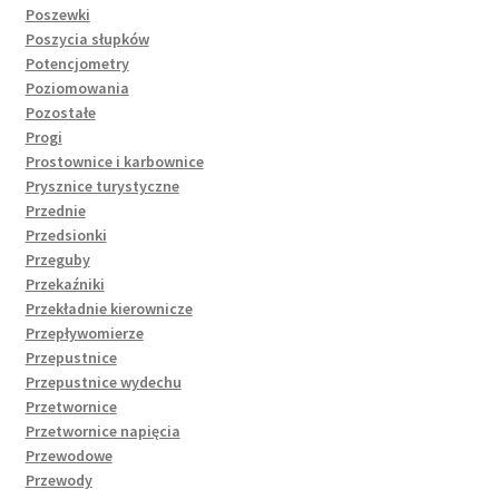
Poszewki
Poszycia słupków
Potencjometry
Poziomowania
Pozostałe
Progi
Prostownice i karbownice
Prysznice turystyczne
Przednie
Przedsionki
Przeguby
Przekaźniki
Przekładnie kierownicze
Przepływomierze
Przepustnice
Przepustnice wydechu
Przetwornice
Przetwornice napięcia
Przewodowe
Przewody