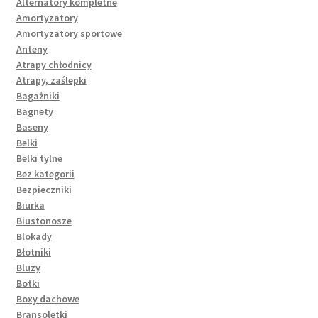
Alternatory kompletne
Amortyzatory
Amortyzatory sportowe
Anteny
Atrapy chłodnicy
Atrapy, zaślepki
Bagażniki
Bagnety
Baseny
Belki
Belki tylne
Bez kategorii
Bezpieczniki
Biurka
Biustonosze
Blokady
Błotniki
Bluzy
Botki
Boxy dachowe
Bransoletki