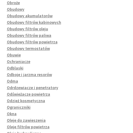
Obroże
Obudowy
Obudowy akumulatorów
Obudowy filtrów kabinowych
Obudowy filtrów oleju
Obudowy filtrów paliwa
Obudowy filtrów powietrza
Obudowy termostatów
Obuwie
Ochraniacze
Odblaski
Odboje i jarzma resorów
Odma
Odrdzewiacze i penetratory
Odświeżacze powietrza
Odzież kosmetyczna
Ograniczniki
Okna
Oleje do zawieszenia
Oleje filtrów powietrza