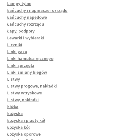
Lampy tylne
Łańcuchy i napinacze rozrządu
Łańcuchy napędowe
Łańcuchy rozrządu
Łapy, podpory
Lewarki i wybieraki
Liczniki
Linki gazu
Linki hamulca ręcznego
Linki sprzęgła
Linki zmiany biegów
Listwy
Listwy progowe, nakładki
Listwy wtryskowe
Listwy, nakładki
Łóżka
Łożyska
Łożyska i piasty kół
Łożyska kół
Łożyska oporowe