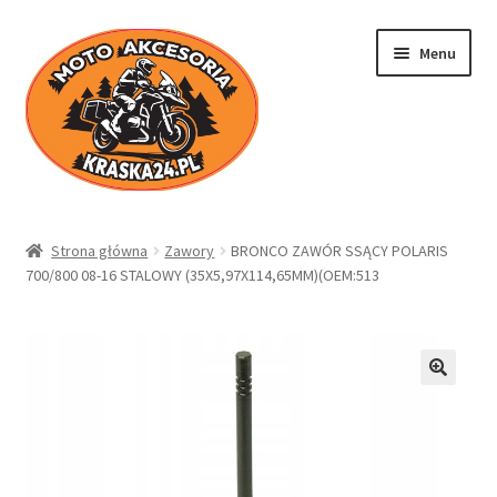
Przejdź
Przejdź
Menu
do
do
nawigacji
treści
Kraska24.pl
Strona główna
Zawory
BRONCO ZAWÓR SSĄCY POLARIS
700/800 08-16 STALOWY (35X5,97X114,65MM)(OEM:513
Sklep
Koszyk
Moje konto
Regulamin