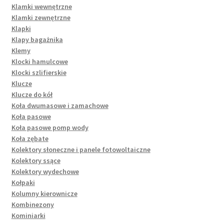
Klamki wewnętrzne
Klamki zewnętrzne
Klapki
Klapy bagażnika
Klemy
Klocki hamulcowe
Klocki szlifierskie
Klucze
Klucze do kół
Koła dwumasowe i zamachowe
Koła pasowe
Koła pasowe pomp wody
Koła zębate
Kolektory słoneczne i panele fotowoltaiczne
Kolektory ssące
Kolektory wydechowe
Kołpaki
Kolumny kierownicze
Kombinezony
Kominiarki