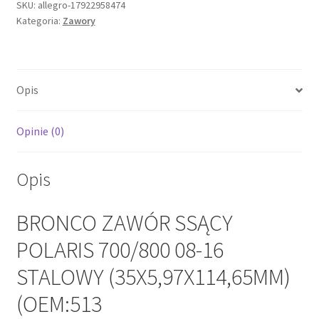
POLARIS
SKU:
allegro-17922958474
Kategoria:
Zawory
700/800
08-
16
STALOWY
Opis
(35X5,97X114,65MM)
(OEM:513
Opinie (0)
Opis
BRONCO ZAWÓR SSĄCY
POLARIS 700/800 08-16
STALOWY (35X5,97X114,65MM)
(OEM:513