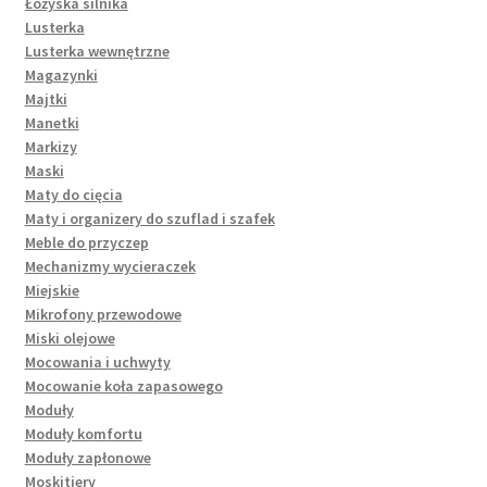
Łożyska silnika
Lusterka
Lusterka wewnętrzne
Magazynki
Majtki
Manetki
Markizy
Maski
Maty do cięcia
Maty i organizery do szuflad i szafek
Meble do przyczep
Mechanizmy wycieraczek
Miejskie
Mikrofony przewodowe
Miski olejowe
Mocowania i uchwyty
Mocowanie koła zapasowego
Moduły
Moduły komfortu
Moduły zapłonowe
Moskitiery