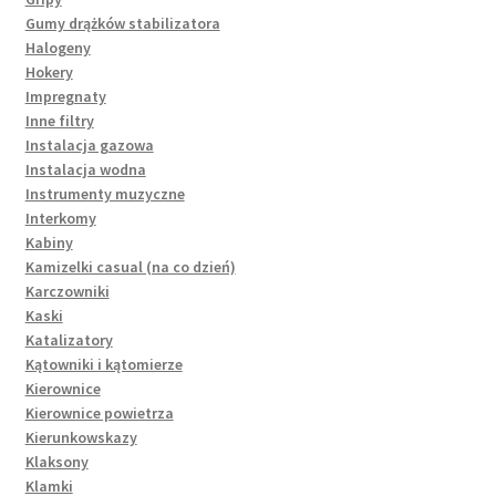
Gumy drążków stabilizatora
Halogeny
Hokery
Impregnaty
Inne filtry
Instalacja gazowa
Instalacja wodna
Instrumenty muzyczne
Interkomy
Kabiny
Kamizelki casual (na co dzień)
Karczowniki
Kaski
Katalizatory
Kątowniki i kątomierze
Kierownice
Kierownice powietrza
Kierunkowskazy
Klaksony
Klamki