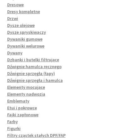
Dresowe
Dresy kompletne
Drzwi
Dysze olejowe
Dysze spryskiwaczy
Dywaniki gumowe
Dywaniki welurowe
Dywany
Dzbanki i butelki filtrujące
Dźwignie hamulca ręcznego
Dźwignie sprzęgła (łapy)
Dźwignie sprzęgła i hamulca
Elementy mocujące
Elementy nadwozia
Emblematy
Etui i pokrowce
Fajki zapłonowe
Farby
Figurki
Filtry cząstek stałych DPF/FAP