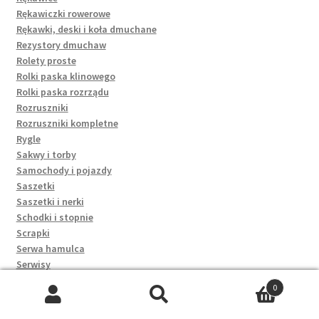
Rękawiczki rowerowe
Rękawki, deski i koła dmuchane
Rezystory dmuchaw
Rolety proste
Rolki paska klinowego
Rolki paska rozrządu
Rozruszniki
Rozruszniki kompletne
Rygle
Sakwy i torby
Samochody i pojazdy
Saszetki
Saszetki i nerki
Schodki i stopnie
Scrapki
Serwa hamulca
Serwisy
Sfery, gruszki
0
Siatki bagażowe
Szukaj:
Szukaj
Silikony, masy uszczelniające