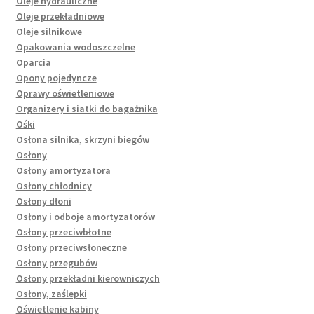
Oleje hydrauliczne
Oleje przekładniowe
Oleje silnikowe
Opakowania wodoszczelne
Oparcia
Opony pojedyncze
Oprawy oświetleniowe
Organizery i siatki do bagażnika
Ośki
Osłona silnika, skrzyni biegów
Osłony
Osłony amortyzatora
Osłony chłodnicy
Osłony dłoni
Osłony i odboje amortyzatorów
Osłony przeciwbłotne
Osłony przeciwsłoneczne
Osłony przegubów
Osłony przekładni kierowniczych
Osłony, zaślepki
Oświetlenie kabiny