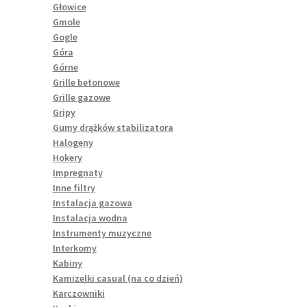
Głowice
Gmole
Gogle
Góra
Górne
Grille betonowe
Grille gazowe
Gripy
Gumy drążków stabilizatora
Halogeny
Hokery
Impregnaty
Inne filtry
Instalacja gazowa
Instalacja wodna
Instrumenty muzyczne
Interkomy
Kabiny
Kamizelki casual (na co dzień)
Karczowniki