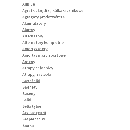
AdBlue
Agrafki, krętliki, kółka łącznikowe
Agregaty prądotwórcze
Akumulatory
Alarmy
Alternatory
Alternatory kompletne
Amortyzatory
Amortyzatory sportowe
Anteny
Atrapy chłodnicy
Atrapy, zaślepki
Bagażniki
Bagnety
Baseny
Belki
Belki tylne
Bez kategorii
Bezpieczniki
Biurka