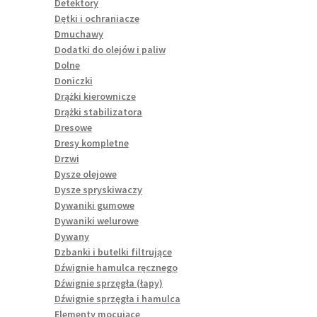
Detektory
Dętki i ochraniacze
Dmuchawy
Dodatki do olejów i paliw
Dolne
Doniczki
Drążki kierownicze
Drążki stabilizatora
Dresowe
Dresy kompletne
Drzwi
Dysze olejowe
Dysze spryskiwaczy
Dywaniki gumowe
Dywaniki welurowe
Dywany
Dzbanki i butelki filtrujące
Dźwignie hamulca ręcznego
Dźwignie sprzęgła (łapy)
Dźwignie sprzęgła i hamulca
Elementy mocujące