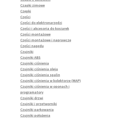
Czapki zimowe
Czepki
Części
Części do elektronarzędzi
Części i akcesoria do kosiarek
Części montażowe
Części montażowe i naprawcze
Części napędu
Czujniki
Czujniki ABS
Czujniki ciśnienia
Czujniki ciśnienia oleju
Czujniki ciśnienia spalin
Czujniki ciśnienia w kolektorze (MAP)
Czujniki ciśnienia w oponach i
programatory
Czujniki drzwi
Czujniki i przetworniki
Czujniki parkowania
Czujniki położenia