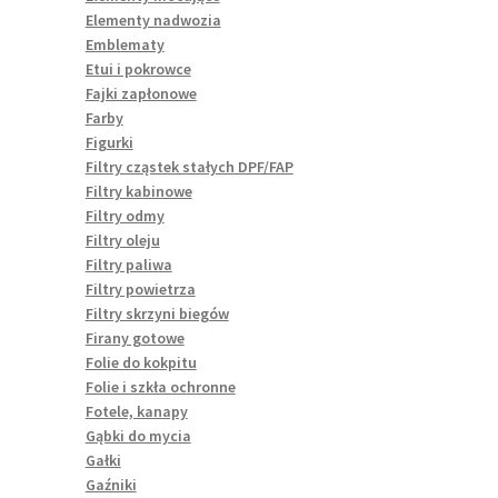
Elementy nadwozia
Emblematy
Etui i pokrowce
Fajki zapłonowe
Farby
Figurki
Filtry cząstek stałych DPF/FAP
Filtry kabinowe
Filtry odmy
Filtry oleju
Filtry paliwa
Filtry powietrza
Filtry skrzyni biegów
Firany gotowe
Folie do kokpitu
Folie i szkła ochronne
Fotele, kanapy
Gąbki do mycia
Gałki
Gaźniki