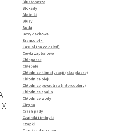
Biustonosze
Blokady
Błotniki
Bluzy
Botki
Boxy dachowe
Bransoletki
Casual (na co dzień)
Cewki zapłonowe
Chlapacze
Chlebaki
Chłodnice klimatyzacji (skraplacze)
Chłodnice oleju
Chłodnice powietrza (intercoolery)
A
Chłodnice spalin
Chłodnice wody
 X
Cięgna
Crash pady
Czajniki i imbryki
Czapki
Czapki z daszkiem