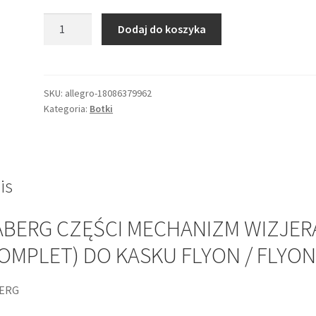
ilość
Dodaj do koszyka
CABERG
CZĘŚCI
MECHANIZM
WIZJERA
SKU:
allegro-18086379962
Kategoria:
Botki
(KOMPLET)
DO
KASKU
FLYON
/
is
FLYON
X
ABERG CZĘŚCI MECHANIZM WIZJER
OMPLET) DO KASKU FLYON / FLYON
ERG