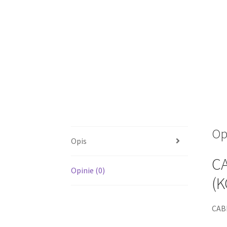
Op
Opis
C
Opinie (0)
(K
CAB