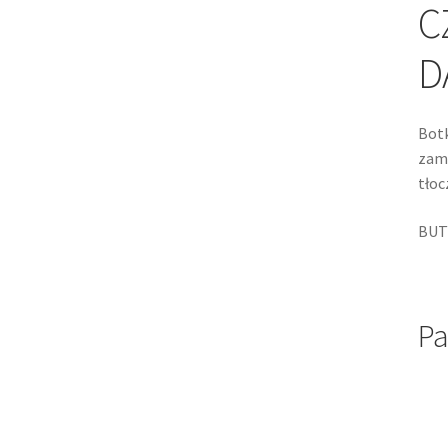
C
D
Botk
zams
tłoc
BUT
Pa