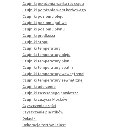
Czujniki położenia wałka rozrządu
Czujniki położenia wału korbowego
Czujniki poziomu oleju
Czujniki poziomu paliwa
Czujniki poziomu płynu
Czujniki prędkości
Czujniki stopu
Czujniki temperatury
Czujniki temperatury oleju
Czujniki temperatury płynu
Czujniki temperatury spalin
Czujniki temperatury wewnętrznej
Czujniki temperatury zewnętrznej
Czujniki uderzenia
Czujniki zasysanego powietrza
Czujniki zużycia klocków
Czyszczenie części
Czyszczenie plastików
Dekielki
Dekoracje tortów i ciast