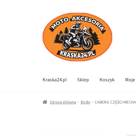
Przejdź
Przejdź
do
do
nawigacji
treści
Kraska24.pl
Sklep
Koszyk
Moje
Strona główna
Botki
CABERG CZĘŚCI MECHAN