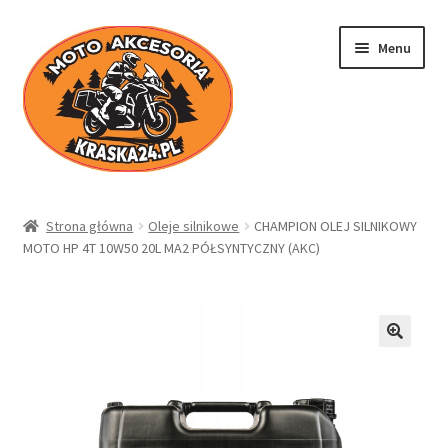
Przejdź
Przejdź
Menu
do
do
nawigacji
treści
Kraska24.pl
Strona główna
Oleje silnikowe
CHAMPION OLEJ SILNIKOWY
MOTO HP 4T 10W50 20L MA2 PÓŁSYNTYCZNY (AKC)
Sklep
Koszyk
Moje konto
Regulamin