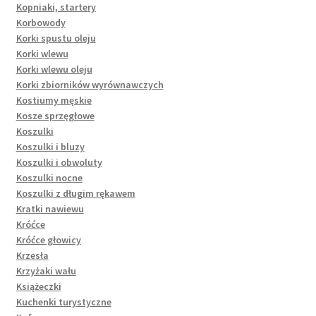
Kopniaki, startery
Korbowody
Korki spustu oleju
Korki wlewu
Korki wlewu oleju
Korki zbiorników wyrównawczych
Kostiumy męskie
Kosze sprzęgłowe
Koszulki
Koszulki i bluzy
Koszulki i obwoluty
Koszulki nocne
Koszulki z długim rękawem
Kratki nawiewu
Króćce
Króćce głowicy
Krzesła
Krzyżaki wału
Książeczki
Kuchenki turystyczne