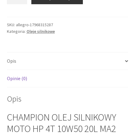
CHAMPION
OLEJ
SILNIKOWY
MOTO
SKU:
allegro-17968315287
Kategoria:
Oleje silnikowe
HP
4T
10W50
20L
Opis
MA2
PÓŁSYNTYCZNY
(AKC)
Opinie (0)
Opis
CHAMPION OLEJ SILNIKOWY
MOTO HP 4T 10W50 20L MA2