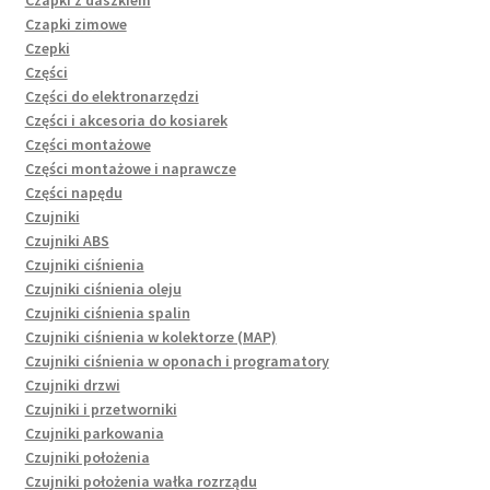
Czapki zimowe
Czepki
Części
Części do elektronarzędzi
Części i akcesoria do kosiarek
Części montażowe
Części montażowe i naprawcze
Części napędu
Czujniki
Czujniki ABS
Czujniki ciśnienia
Czujniki ciśnienia oleju
Czujniki ciśnienia spalin
Czujniki ciśnienia w kolektorze (MAP)
Czujniki ciśnienia w oponach i programatory
Czujniki drzwi
Czujniki i przetworniki
Czujniki parkowania
Czujniki położenia
Czujniki położenia wałka rozrządu