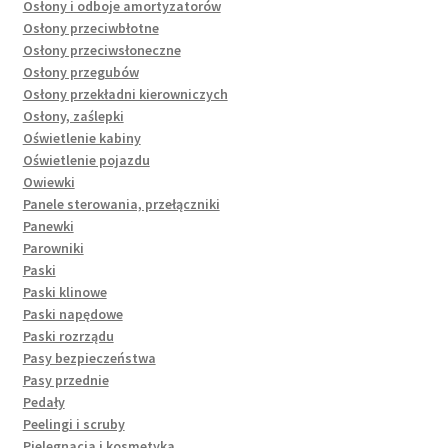
Osłony i odboje amortyzatorów
Osłony przeciwbłotne
Osłony przeciwsłoneczne
Osłony przegubów
Osłony przekładni kierowniczych
Osłony, zaślepki
Oświetlenie kabiny
Oświetlenie pojazdu
Owiewki
Panele sterowania, przełączniki
Panewki
Parowniki
Paski
Paski klinowe
Paski napędowe
Paski rozrządu
Pasy bezpieczeństwa
Pasy przednie
Pedały
Peelingi i scruby
Pielęgnacja i kosmetyka