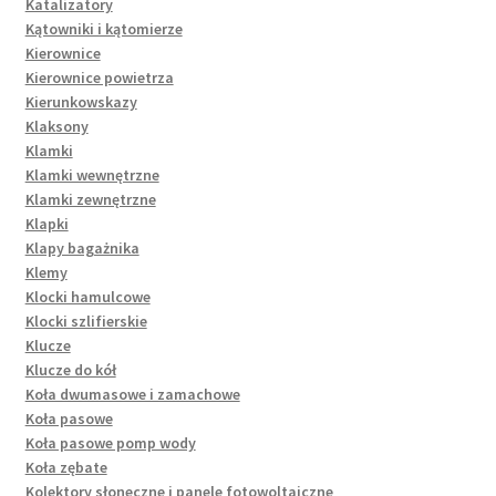
Katalizatory
Kątowniki i kątomierze
Kierownice
Kierownice powietrza
Kierunkowskazy
Klaksony
Klamki
Klamki wewnętrzne
Klamki zewnętrzne
Klapki
Klapy bagażnika
Klemy
Klocki hamulcowe
Klocki szlifierskie
Klucze
Klucze do kół
Koła dwumasowe i zamachowe
Koła pasowe
Koła pasowe pomp wody
Koła zębate
Kolektory słoneczne i panele fotowoltaiczne