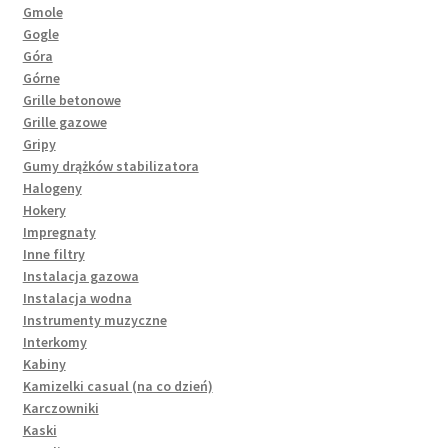
Gmole
Gogle
Góra
Górne
Grille betonowe
Grille gazowe
Gripy
Gumy drążków stabilizatora
Halogeny
Hokery
Impregnaty
Inne filtry
Instalacja gazowa
Instalacja wodna
Instrumenty muzyczne
Interkomy
Kabiny
Kamizelki casual (na co dzień)
Karczowniki
Kaski