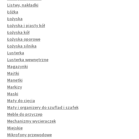
Listwy, nakładki
Łóżka
Łożyska
Łożyska i piasty kół
Łożyska kół
Łożyska oporowe
Łożyska silnika
Lusterka
Lusterka wewnętrzne
Magazynki
Majtki
Manetki
Markizy
Maski
Maty do cięcia
Maty i organizery do szuflad i szafek
Meble do przyczep
Mechanizmy wycieraczek
Miejskie
Mikrofony przewodowe