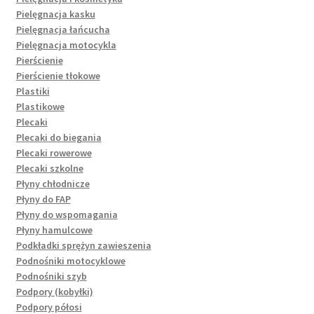
Pielęgnacja kasku
Pielęgnacja łańcucha
Pielęgnacja motocykla
Pierścienie
Pierścienie tłokowe
Plastiki
Plastikowe
Plecaki
Plecaki do biegania
Plecaki rowerowe
Plecaki szkolne
Płyny chłodnicze
Płyny do FAP
Płyny do wspomagania
Płyny hamulcowe
Podkładki sprężyn zawieszenia
Podnośniki motocyklowe
Podnośniki szyb
Podpory (kobyłki)
Podpory półosi