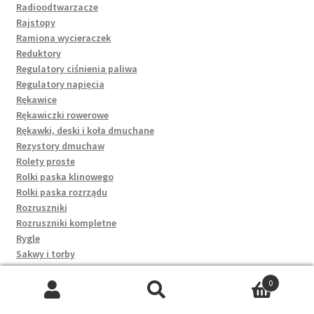
Radioodtwarzacze
Rajstopy
Ramiona wycieraczek
Reduktory
Regulatory ciśnienia paliwa
Regulatory napięcia
Rękawice
Rękawiczki rowerowe
Rękawki, deski i koła dmuchane
Rezystory dmuchaw
Rolety proste
Rolki paska klinowego
Rolki paska rozrządu
Rozruszniki
Rozruszniki kompletne
Rygle
Sakwy i torby
Samochody i pojazdy
0
Saszetki
Szukaj:
Szukaj
Saszetki i nerki