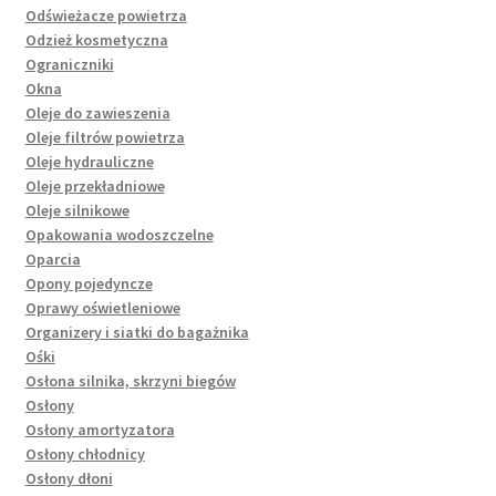
Odświeżacze powietrza
Odzież kosmetyczna
Ograniczniki
Okna
Oleje do zawieszenia
Oleje filtrów powietrza
Oleje hydrauliczne
Oleje przekładniowe
Oleje silnikowe
Opakowania wodoszczelne
Oparcia
Opony pojedyncze
Oprawy oświetleniowe
Organizery i siatki do bagażnika
Ośki
Osłona silnika, skrzyni biegów
Osłony
Osłony amortyzatora
Osłony chłodnicy
Osłony dłoni