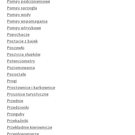
Pompy podciśnieniowe
Pompy sprzęgła
Pompy wody
Pompy wspomagania
Pompy wtryskowe
Popychacze
Postacie z bajek
Poszewki
Poszycia słupków
Potencjometry
Poziomowania
Pozostałe
Progi
Prostownice i karbownice
Prysznice turystyczne
Przednie
Przedsionki
Przeguby
Przekaźniki
Przekładnie kierownicze
Przepływomierze