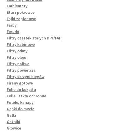
Emblematy
Etui i pokrowce
Fajki zapłonowe
Farby
Figurki
Filtry cząstek stałych DPF/FAP
Filtry kabinowe
Filtry odmy
Filtry oleju
Filtry paliwa
Filtry powietrza
Filtry skrzyni biegów
Firany gotowe
Folie do kokpitu
Folie i szkła ochronne
Fotele, kanapy
Gąbki do mycia
Gałki
Gaźniki
Głowice