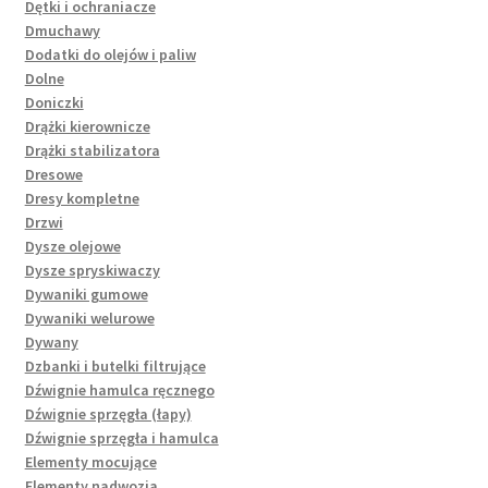
Dętki i ochraniacze
Dmuchawy
Dodatki do olejów i paliw
Dolne
Doniczki
Drążki kierownicze
Drążki stabilizatora
Dresowe
Dresy kompletne
Drzwi
Dysze olejowe
Dysze spryskiwaczy
Dywaniki gumowe
Dywaniki welurowe
Dywany
Dzbanki i butelki filtrujące
Dźwignie hamulca ręcznego
Dźwignie sprzęgła (łapy)
Dźwignie sprzęgła i hamulca
Elementy mocujące
Elementy nadwozia