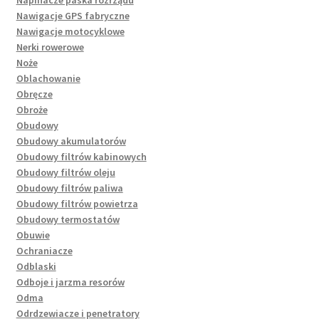
Nawigacje GPS fabryczne
Nawigacje motocyklowe
Nerki rowerowe
Noże
Oblachowanie
Obręcze
Obroże
Obudowy
Obudowy akumulatorów
Obudowy filtrów kabinowych
Obudowy filtrów oleju
Obudowy filtrów paliwa
Obudowy filtrów powietrza
Obudowy termostatów
Obuwie
Ochraniacze
Odblaski
Odboje i jarzma resorów
Odma
Odrdzewiacze i penetratory