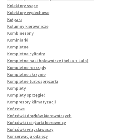
Kolektory ssące
Kolektory wydechowe
Kołpaki
Kolumny kierownicze
Kombinezony
Kominiarki
Kompletne
Kompletne cylindry
Kompletne haki holownicze (belka + kula)
Kompletne rozrządy
Kompletne skrzynie
Kompletne turbosprężarki
Komplety
Komplety sprzęgieł
Kompresory klimatyzacji
Końcowe
Końcówki drążków kierowniczych
Końcówki i ciężarki kierownicy
Końcówki wtryskiwaczy
Konserwacja odzieży