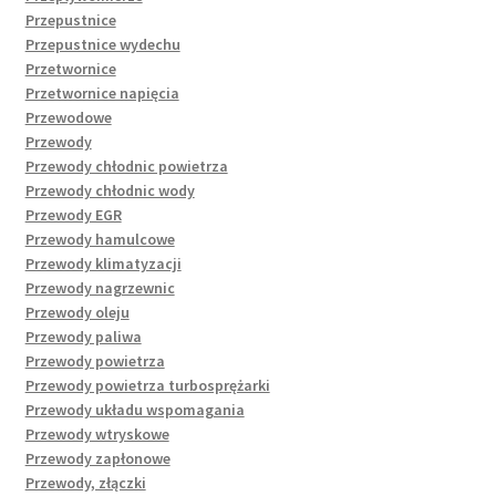
Przepustnice
Przepustnice wydechu
Przetwornice
Przetwornice napięcia
Przewodowe
Przewody
Przewody chłodnic powietrza
Przewody chłodnic wody
Przewody EGR
Przewody hamulcowe
Przewody klimatyzacji
Przewody nagrzewnic
Przewody oleju
Przewody paliwa
Przewody powietrza
Przewody powietrza turbosprężarki
Przewody układu wspomagania
Przewody wtryskowe
Przewody zapłonowe
Przewody, złączki