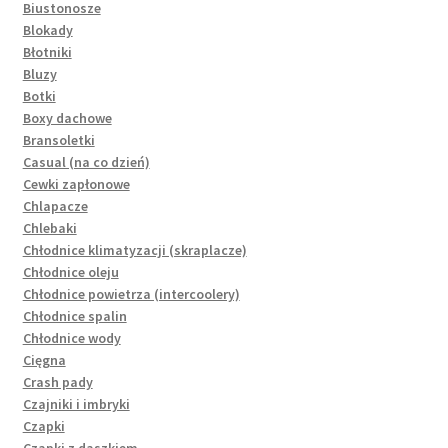
Biustonosze
Blokady
Błotniki
Bluzy
Botki
Boxy dachowe
Bransoletki
Casual (na co dzień)
Cewki zapłonowe
Chlapacze
Chlebaki
Chłodnice klimatyzacji (skraplacze)
Chłodnice oleju
Chłodnice powietrza (intercoolery)
Chłodnice spalin
Chłodnice wody
Cięgna
Crash pady
Czajniki i imbryki
Czapki
Czapki z daszkiem