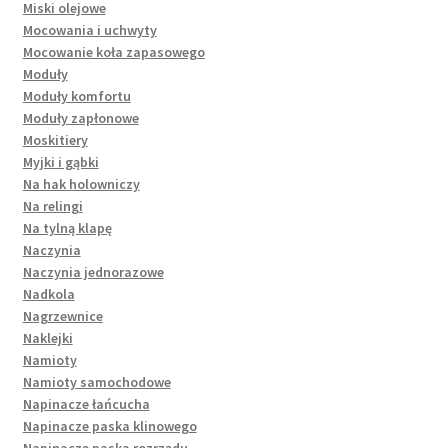
Miski olejowe
Mocowania i uchwyty
Mocowanie koła zapasowego
Moduły
Moduły komfortu
Moduły zapłonowe
Moskitiery
Myjki i gąbki
Na hak holowniczy
Na relingi
Na tylną klapę
Naczynia
Naczynia jednorazowe
Nadkola
Nagrzewnice
Naklejki
Namioty
Namioty samochodowe
Napinacze łańcucha
Napinacze paska klinowego
Napinacze paska rozrządu