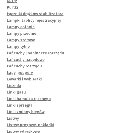
Kufry
Kurtki
Łączniki drążków stabilizatora
Lampki tablicy rejestracyjnej
Lampy cofania
Lampy przednie
Lampy stołowe
Lampy tylne
Łańcuchy i napinacze rozrządu
Łańcuchy napędowe
Łańcuchy rozrządu
Łapy, podpory
Lewarki i wybieraki
Liczniki
Linki gazu
Linki hamulca ręcznego
Linki sprzęgła
Linki zmiany biegów
Listwy
Listwy progowe, nakładki
Listwy wtryskowe