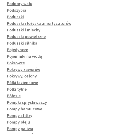
Podpory wału
Podszybia
Poduszki
Poduszki i łożyska amortyzatorów
Poduszki i miechy
Poduszki powietrzne
Poduszki silnika
Pojedyncze
Pojemniki na wodę
Pokrowce
Pokrywy zaworów
Pokrywy, osłony
Półki łazienkowe
Półki tylne
Półosie
Pompki spryskiwaczy
Pompy hamulcowe
Pompy i filtry
Pompy oleju
Pompy paliwa