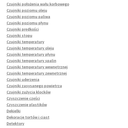
Czujniki położenia wału korbowego
Czujniki poziomu oleju
Czujniki poziomu paliwa
Czujniki poziomu płynu
Czujniki prędkości
Czujniki stopu
Czujniki temperatury
Czujniki temperatury oleju
Czujniki temperatury płynu
Czujniki temperatury spalin
Czujniki temperatury wewnętrznej
Czujniki temperatury zewnętrznej
Czujniki uderzenia
Czujniki zasysanego powietrza
Czujniki zużycia klocków
Czyszczenie części
Czyszczenie plastików
Dekielki
Dekoracje tortów i ciast
Detektory