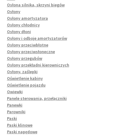
Osłona silnika, skrzyni biegów
Osłony
Osłony amortyzatora
Osłony chłodnicy
Osłony dłoni
Osłony i odboje amortyzatorów
Osłony przeciwbłotne
Osłony przeciwsłoneczne
Osłony przegubów
Osłony przekładni kierowniczych
Osłony, zaślepki
Oświetlenie kabiny
Oświetlenie pojazdu
Owiewki
Panele sterowania, przełączniki
Panewki
Parowniki
Paski
Paski klinowe
Paski napędowe