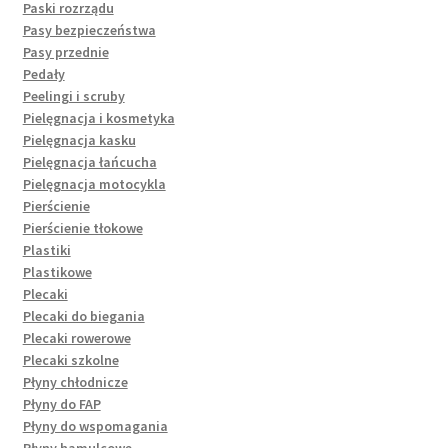
Paski rozrządu
Pasy bezpieczeństwa
Pasy przednie
Pedały
Peelingi i scruby
Pielęgnacja i kosmetyka
Pielęgnacja kasku
Pielęgnacja łańcucha
Pielęgnacja motocykla
Pierścienie
Pierścienie tłokowe
Plastiki
Plastikowe
Plecaki
Plecaki do biegania
Plecaki rowerowe
Plecaki szkolne
Płyny chłodnicze
Płyny do FAP
Płyny do wspomagania