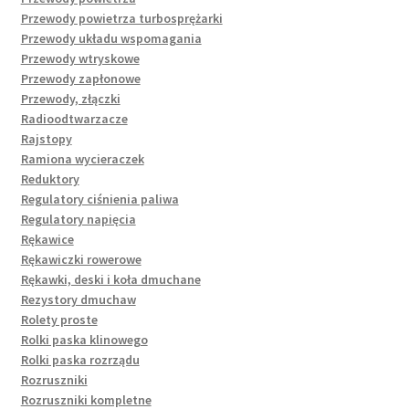
Przewody powietrza turbosprężarki
Przewody układu wspomagania
Przewody wtryskowe
Przewody zapłonowe
Przewody, złączki
Radioodtwarzacze
Rajstopy
Ramiona wycieraczek
Reduktory
Regulatory ciśnienia paliwa
Regulatory napięcia
Rękawice
Rękawiczki rowerowe
Rękawki, deski i koła dmuchane
Rezystory dmuchaw
Rolety proste
Rolki paska klinowego
Rolki paska rozrządu
Rozruszniki
Rozruszniki kompletne