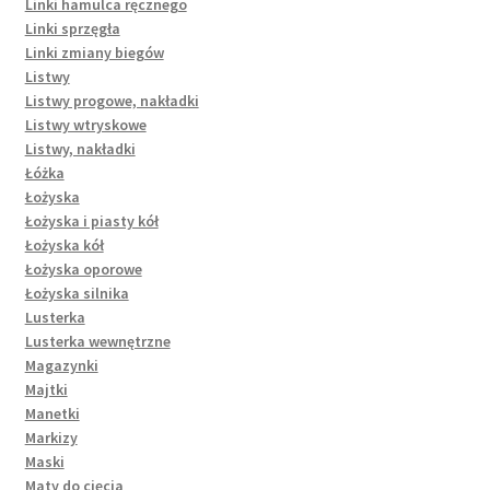
Linki hamulca ręcznego
Linki sprzęgła
Linki zmiany biegów
Listwy
Listwy progowe, nakładki
Listwy wtryskowe
Listwy, nakładki
Łóżka
Łożyska
Łożyska i piasty kół
Łożyska kół
Łożyska oporowe
Łożyska silnika
Lusterka
Lusterka wewnętrzne
Magazynki
Majtki
Manetki
Markizy
Maski
Maty do cięcia