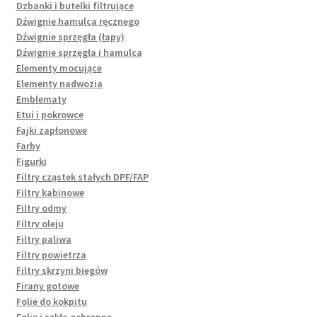
Dzbanki i butelki filtrujące
Dźwignie hamulca ręcznego
Dźwignie sprzęgła (łapy)
Dźwignie sprzęgła i hamulca
Elementy mocujące
Elementy nadwozia
Emblematy
Etui i pokrowce
Fajki zapłonowe
Farby
Figurki
Filtry cząstek stałych DPF/FAP
Filtry kabinowe
Filtry odmy
Filtry oleju
Filtry paliwa
Filtry powietrza
Filtry skrzyni biegów
Firany gotowe
Folie do kokpitu