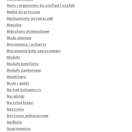
Maty i organizery do szuflad i szafek
Meble do przyczep
Mechanizmy wycieraczek
Miejskie
Mikrofony przewodowe
Miski olejowe
Mocowania i uchwyty
Mocowanie koła zapasowego
Moduły
Moduły komfortu
Moduły zapłonowe
Moskitiery
Myjki i gąbki
Na hak holowniczy
Na relingi
Na tylną klapę
Naczynia
Naczynia jednorazowe
Nadkola
Nagrzewnice