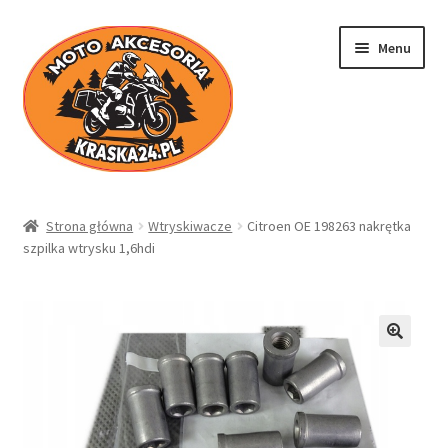
Przejdź
Przejdź
Menu
do
do
nawigacji
treści
Kraska24.pl
Strona główna
Wtryskiwacze
Citroen OE 198263 nakrętka
szpilka wtrysku 1,6hdi
Sklep
Koszyk
Moje konto
Regulamin