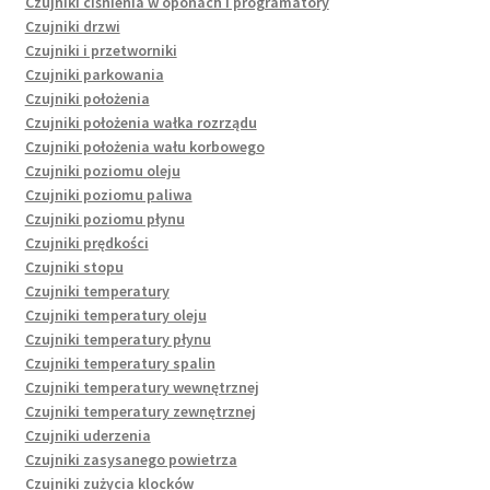
Czujniki ciśnienia w oponach i programatory
Czujniki drzwi
Czujniki i przetworniki
Czujniki parkowania
Czujniki położenia
Czujniki położenia wałka rozrządu
Czujniki położenia wału korbowego
Czujniki poziomu oleju
Czujniki poziomu paliwa
Czujniki poziomu płynu
Czujniki prędkości
Czujniki stopu
Czujniki temperatury
Czujniki temperatury oleju
Czujniki temperatury płynu
Czujniki temperatury spalin
Czujniki temperatury wewnętrznej
Czujniki temperatury zewnętrznej
Czujniki uderzenia
Czujniki zasysanego powietrza
Czujniki zużycia klocków