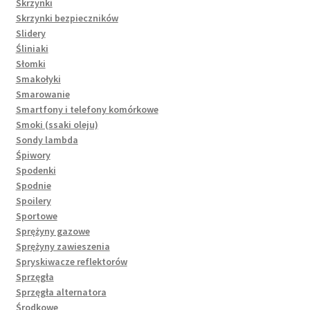
Skrzynki
Skrzynki bezpieczników
Slidery
Śliniaki
Słomki
Smakołyki
Smarowanie
Smartfony i telefony komórkowe
Smoki (ssaki oleju)
Sondy lambda
Śpiwory
Spodenki
Spodnie
Spoilery
Sportowe
Sprężyny gazowe
Sprężyny zawieszenia
Spryskiwacze reflektorów
Sprzęgła
Sprzęgła alternatora
Środkowe