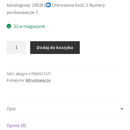
katalogowy: 198263
Oferowana ilość: 1 Numery
porównawcze: C
22 w magazynie
ilość
Dodaj do koszyka
Citroen
OE
198263
nakrętka
SKU:
allegro-17889327277
Kategoria:
Wtryskiwacze
szpilka
wtrysku
1,6hdi
Opis
Opinie (0)