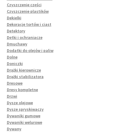
Czyszczenie części
Czyszczenie plastików
Dekielki
Dekoracje tortów i ciast
Detektory
Dętki i ochraniacze
Dmuchawy
Dodatki do olejów i paliw
Dolne
Doniczki
Drążki kierownicze
Drążki stabilizatora
Dresowe
Dresy kompletne
Drzwi
Dysze olejowe
Dysze spryskiwaczy
Dywaniki gumowe
Dywaniki welurowe
Dywany