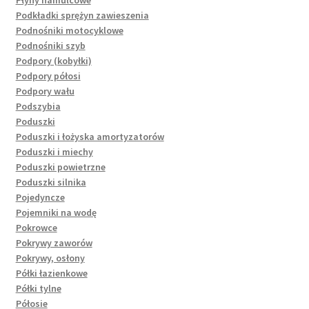
Płyny hamulcowe
Podkładki sprężyn zawieszenia
Podnośniki motocyklowe
Podnośniki szyb
Podpory (kobyłki)
Podpory półosi
Podpory wału
Podszybia
Poduszki
Poduszki i łożyska amortyzatorów
Poduszki i miechy
Poduszki powietrzne
Poduszki silnika
Pojedyncze
Pojemniki na wodę
Pokrowce
Pokrywy zaworów
Pokrywy, osłony
Półki łazienkowe
Półki tylne
Półosie