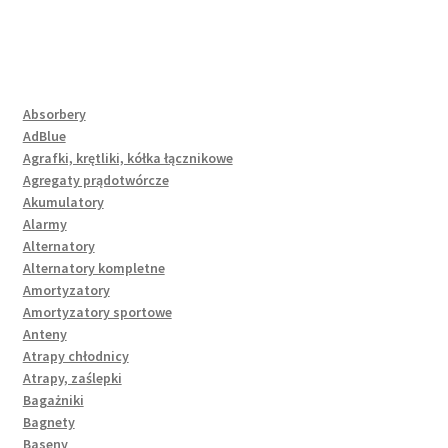
Absorbery
AdBlue
Agrafki, krętliki, kółka łącznikowe
Agregaty prądotwórcze
Akumulatory
Alarmy
Alternatory
Alternatory kompletne
Amortyzatory
Amortyzatory sportowe
Anteny
Atrapy chłodnicy
Atrapy, zaślepki
Bagażniki
Bagnety
Baseny