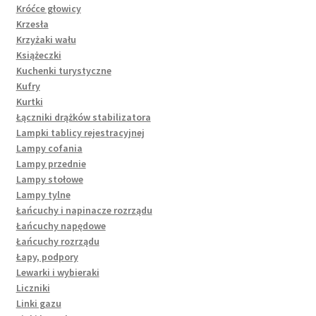
Króćce głowicy
Krzesła
Krzyżaki wału
Książeczki
Kuchenki turystyczne
Kufry
Kurtki
Łączniki drążków stabilizatora
Lampki tablicy rejestracyjnej
Lampy cofania
Lampy przednie
Lampy stołowe
Lampy tylne
Łańcuchy i napinacze rozrządu
Łańcuchy napędowe
Łańcuchy rozrządu
Łapy, podpory
Lewarki i wybieraki
Liczniki
Linki gazu