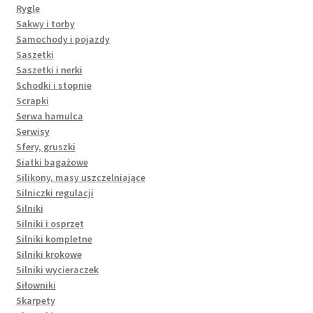
Rygle
Sakwy i torby
Samochody i pojazdy
Saszetki
Saszetki i nerki
Schodki i stopnie
Scrapki
Serwa hamulca
Serwisy
Sfery, gruszki
Siatki bagażowe
Silikony, masy uszczelniające
Silniczki regulacji
Silniki
Silniki i osprzęt
Silniki kompletne
Silniki krokowe
Silniki wycieraczek
Siłowniki
Skarpety