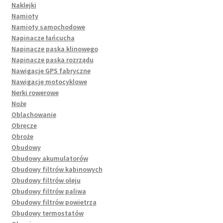
Naklejki
Namioty
Namioty samochodowe
Napinacze łańcucha
Napinacze paska klinowego
Napinacze paska rozrządu
Nawigacje GPS fabryczne
Nawigacje motocyklowe
Nerki rowerowe
Noże
Oblachowanie
Obręcze
Obroże
Obudowy
Obudowy akumulatorów
Obudowy filtrów kabinowych
Obudowy filtrów oleju
Obudowy filtrów paliwa
Obudowy filtrów powietrza
Obudowy termostatów