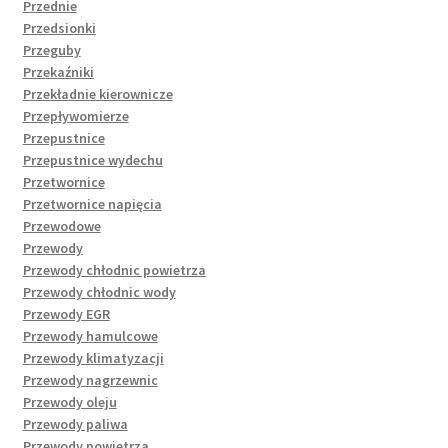
Przednie
Przedsionki
Przeguby
Przekaźniki
Przekładnie kierownicze
Przepływomierze
Przepustnice
Przepustnice wydechu
Przetwornice
Przetwornice napięcia
Przewodowe
Przewody
Przewody chłodnic powietrza
Przewody chłodnic wody
Przewody EGR
Przewody hamulcowe
Przewody klimatyzacji
Przewody nagrzewnic
Przewody oleju
Przewody paliwa
Przewody powietrza