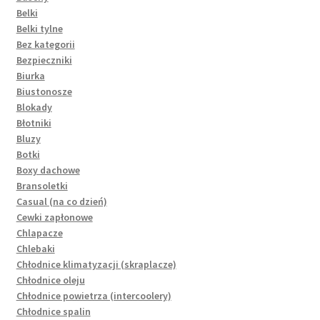
Belki
Belki tylne
Bez kategorii
Bezpieczniki
Biurka
Biustonosze
Blokady
Błotniki
Bluzy
Botki
Boxy dachowe
Bransoletki
Casual (na co dzień)
Cewki zapłonowe
Chlapacze
Chlebaki
Chłodnice klimatyzacji (skraplacze)
Chłodnice oleju
Chłodnice powietrza (intercoolery)
Chłodnice spalin