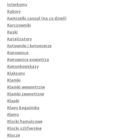
Interkomy
Kabiny
Kamizelki casual (na co dzień)
Karczowniki
Kaski
Katalizatory
Kątowniki i kątomierze
Kierownice
Kierownice powietrza
Kierunkowskazy
Klaksony
Klamki
Klamki wewnętrzne
Klamki zewnętrzne
Klapki
Klapy bagażnika
Klemy
Klocki hamulcowe
Klocki szlifierskie
Klucze