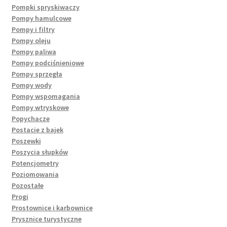
Pompki spryskiwaczy
Pompy hamulcowe
Pompy i filtry
Pompy oleju
Pompy paliwa
Pompy podciśnieniowe
Pompy sprzęgła
Pompy wody
Pompy wspomagania
Pompy wtryskowe
Popychacze
Postacie z bajek
Poszewki
Poszycia słupków
Potencjometry
Poziomowania
Pozostałe
Progi
Prostownice i karbownice
Prysznice turystyczne