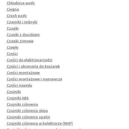
Chłodnice wody
Cięgna
Crash pady
Czajniki i imbryki
Czapki
Czapki z daszkiem
Czapki zimowe
Czepki
Części
Części do elektronarzędzi
Części i akcesoria do kosiarek
Części montażowe
Części montażowe i naprawcze
Części napędu
Czujniki
Czujniki ABS
Czujniki ciśnienia
Czujniki ciśnienia oleju
Czujniki ciśnienia spalin
Czujniki ciśnienia w kolektorze (MAP)