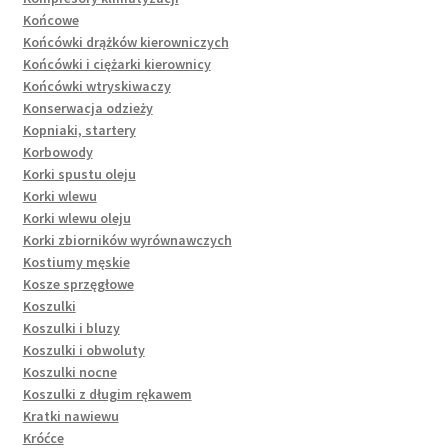
Końcowe
Końcówki drążków kierowniczych
Końcówki i ciężarki kierownicy
Końcówki wtryskiwaczy
Konserwacja odzieży
Kopniaki, startery
Korbowody
Korki spustu oleju
Korki wlewu
Korki wlewu oleju
Korki zbiorników wyrównawczych
Kostiumy męskie
Kosze sprzęgłowe
Koszulki
Koszulki i bluzy
Koszulki i obwoluty
Koszulki nocne
Koszulki z długim rękawem
Kratki nawiewu
Króćce