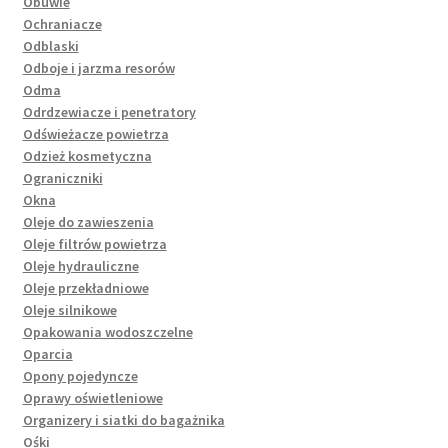
Obuwie
Ochraniacze
Odblaski
Odboje i jarzma resorów
Odma
Odrdzewiacze i penetratory
Odświeżacze powietrza
Odzież kosmetyczna
Ograniczniki
Okna
Oleje do zawieszenia
Oleje filtrów powietrza
Oleje hydrauliczne
Oleje przekładniowe
Oleje silnikowe
Opakowania wodoszczelne
Oparcia
Opony pojedyncze
Oprawy oświetleniowe
Organizery i siatki do bagażnika
Ośki