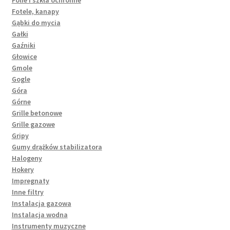
Folie i szkła ochronne
Fotele, kanapy
Gąbki do mycia
Gałki
Gaźniki
Głowice
Gmole
Gogle
Góra
Górne
Grille betonowe
Grille gazowe
Gripy
Gumy drążków stabilizatora
Halogeny
Hokery
Impregnaty
Inne filtry
Instalacja gazowa
Instalacja wodna
Instrumenty muzyczne