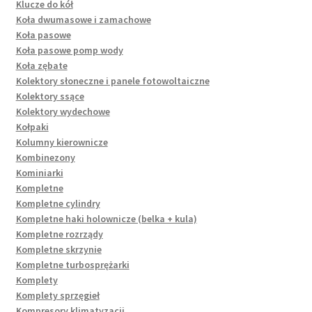
Klucze do kół
Koła dwumasowe i zamachowe
Koła pasowe
Koła pasowe pomp wody
Koła zębate
Kolektory słoneczne i panele fotowoltaiczne
Kolektory ssące
Kolektory wydechowe
Kołpaki
Kolumny kierownicze
Kombinezony
Kominiarki
Kompletne
Kompletne cylindry
Kompletne haki holownicze (belka + kula)
Kompletne rozrządy
Kompletne skrzynie
Kompletne turbosprężarki
Komplety
Komplety sprzęgieł
Kompresory klimatyzacji