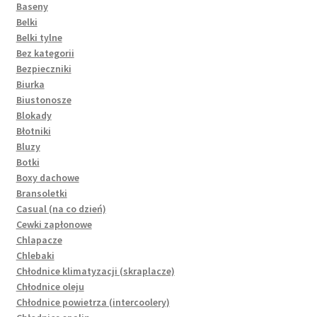
Baseny
Belki
Belki tylne
Bez kategorii
Bezpieczniki
Biurka
Biustonosze
Blokady
Błotniki
Bluzy
Botki
Boxy dachowe
Bransoletki
Casual (na co dzień)
Cewki zapłonowe
Chlapacze
Chlebaki
Chłodnice klimatyzacji (skraplacze)
Chłodnice oleju
Chłodnice powietrza (intercoolery)