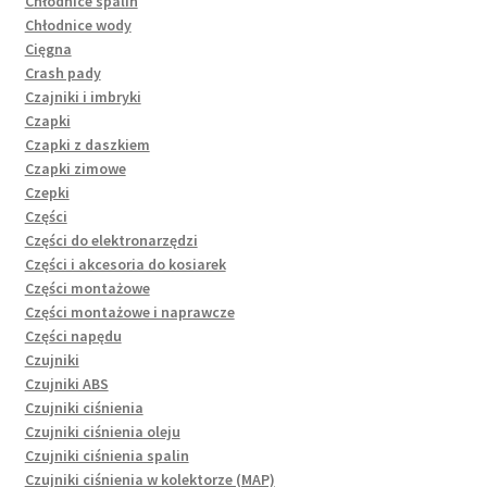
Chłodnice spalin
Chłodnice wody
Cięgna
Crash pady
Czajniki i imbryki
Czapki
Czapki z daszkiem
Czapki zimowe
Czepki
Części
Części do elektronarzędzi
Części i akcesoria do kosiarek
Części montażowe
Części montażowe i naprawcze
Części napędu
Czujniki
Czujniki ABS
Czujniki ciśnienia
Czujniki ciśnienia oleju
Czujniki ciśnienia spalin
Czujniki ciśnienia w kolektorze (MAP)