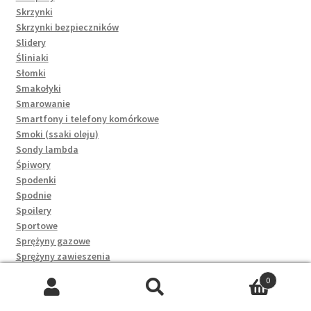
Skrzynki
Skrzynki bezpieczników
Slidery
Śliniaki
Słomki
Smakołyki
Smarowanie
Smartfony i telefony komórkowe
Smoki (ssaki oleju)
Sondy lambda
Śpiwory
Spodenki
Spodnie
Spoilery
Sportowe
Sprężyny gazowe
Sprężyny zawieszenia
Spryskiwacze reflektorów
0
Sprzęgła
Szukaj:
Szukaj
Sprzęgła alternatora