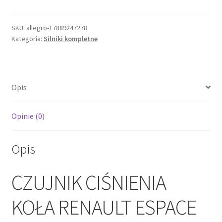
CIŚNIENIA
KOŁA
RENAULT
SKU:
allegro-17889247278
Kategoria:
Silniki kompletne
ESPACE
IV
LAGUNA
II
Opis
400012631R
ORYGINAŁ
Opinie (0)
Opis
CZUJNIK CIŚNIENIA
KOŁA RENAULT ESPACE