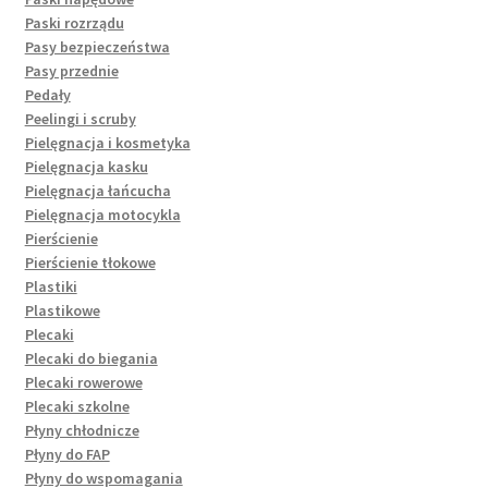
Paski rozrządu
Pasy bezpieczeństwa
Pasy przednie
Pedały
Peelingi i scruby
Pielęgnacja i kosmetyka
Pielęgnacja kasku
Pielęgnacja łańcucha
Pielęgnacja motocykla
Pierścienie
Pierścienie tłokowe
Plastiki
Plastikowe
Plecaki
Plecaki do biegania
Plecaki rowerowe
Plecaki szkolne
Płyny chłodnicze
Płyny do FAP
Płyny do wspomagania