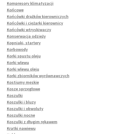
Kompresory klimatyzacji
Końcowe
Końcówki drążków kierowniczych
Końcówki i ciężarki kierownicy
Końcówki wtryskiwaczy
Konserwacja odzieży
Kopniaki, startery
Korbowody
Korki spustu oleju
Korki wlewu
Korki wlewu oleju
Korki zbiorników wyrównawczych
Kostiumy męskie
Kosze sprzęgłowe
Koszulki
Koszulki i bluzy
Koszulki i obwoluty
Koszulki nocne
Koszulki z długim rękawem
Kratki nawiewu