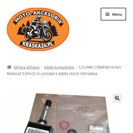
Przejdź
Przejdź
Menu
do
do
nawigacji
treści
Kraska24.pl
Strona główna
Silniki kompletne
CZUJNIK CIŚNIENIA KOŁA
RENAULT ESPACE IV LAGUNA II 400012631R ORYGINAŁ
Sklep
Koszyk
Moje konto
Regulamin