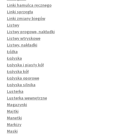
Linki hamulca ręcznego
Linki sprzęgła
Linki zmiany biegów
Listwy
Listwy progowe, nakładki
Listwy wtryskowe
Listwy, nakładki
Łóżka
Łożyska
Łożyska i piasty kół
Łożyska kół
Łożyska oporowe
Łożyska silnika
Lusterka
Lusterka wewnętrzne
Magazynki
Majtki
Manetki
Markizy
Maski