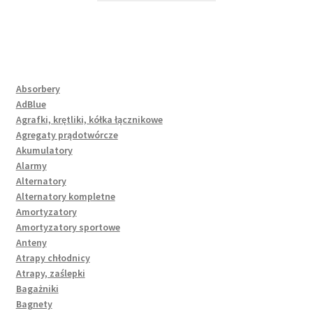
Absorbery
AdBlue
Agrafki, krętliki, kółka łącznikowe
Agregaty prądotwórcze
Akumulatory
Alarmy
Alternatory
Alternatory kompletne
Amortyzatory
Amortyzatory sportowe
Anteny
Atrapy chłodnicy
Atrapy, zaślepki
Bagażniki
Bagnety