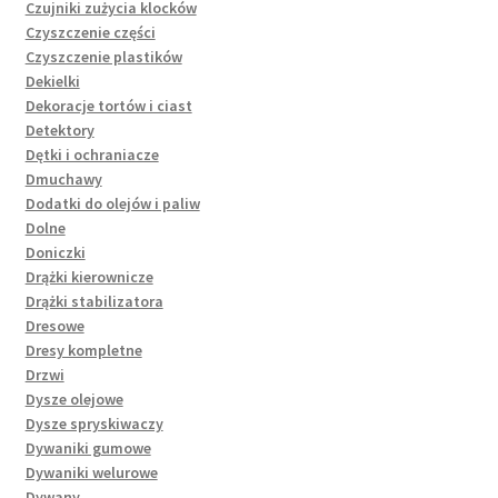
Czujniki zużycia klocków
Czyszczenie części
Czyszczenie plastików
Dekielki
Dekoracje tortów i ciast
Detektory
Dętki i ochraniacze
Dmuchawy
Dodatki do olejów i paliw
Dolne
Doniczki
Drążki kierownicze
Drążki stabilizatora
Dresowe
Dresy kompletne
Drzwi
Dysze olejowe
Dysze spryskiwaczy
Dywaniki gumowe
Dywaniki welurowe
Dywany