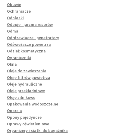
Obuwie
Ochraniacze
Odblaski
Odboje i jarzma resorów
Odma
Odrdzewiacze i penetratory
Odświeżacze powietrza
Odzież kosmetyczna
Ograniczniki
Okna
Oleje do zawieszenia
Oleje filtrów powietrza
Oleje hydrauliczne
Oleje przekładniowe
Oleje silnikowe
Opakowania wodoszczelne
Oparcia
Opony pojedyncze
Oprawy oświetleniowe
Organizery i siatki do bagażnika