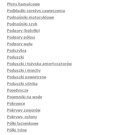
Płyny hamulcowe
Podkładki sprężyn zawieszenia
Podnośniki motocyklowe
Podnośniki szyb
Podpory (kobyłki)
Podpory półosi
Podpory wału
Podszybia
Poduszki
Poduszki i łożyska amortyzatorów
Poduszki i miechy
Poduszki powietrzne
Poduszki silnika
Pojedyncze
Pojemniki na wodę
Pokrowce
Pokrywy zaworów
Pokrywy, osłony
Półki łazienkowe
Półki tylne