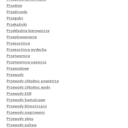
Przednie
Przedsionki
Przeguby
Przekaźniki
Przekładnie kierownicze
Przepływomierze
Przepustnice
Przepustnice wydechu
Przetwornice
Przetwornice napięcia
Przewodowe
Przewody
Przewody chłodnic powietrza
Przewody chłodnic wody
Przewody EGR
Przewody hamulcowe
Przewody klimatyzacji
Przewody nagrzewnic
Przewody oleju
Przewody paliwa