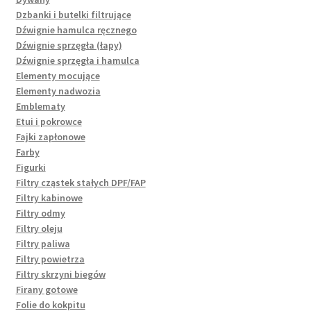
Dzbanki i butelki filtrujące
Dźwignie hamulca ręcznego
Dźwignie sprzęgła (łapy)
Dźwignie sprzęgła i hamulca
Elementy mocujące
Elementy nadwozia
Emblematy
Etui i pokrowce
Fajki zapłonowe
Farby
Figurki
Filtry cząstek stałych DPF/FAP
Filtry kabinowe
Filtry odmy
Filtry oleju
Filtry paliwa
Filtry powietrza
Filtry skrzyni biegów
Firany gotowe
Folie do kokpitu