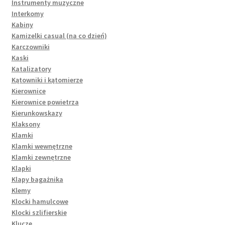
Instrumenty muzyczne
Interkomy
Kabiny
Kamizelki casual (na co dzień)
Karczowniki
Kaski
Katalizatory
Kątowniki i kątomierze
Kierownice
Kierownice powietrza
Kierunkowskazy
Klaksony
Klamki
Klamki wewnętrzne
Klamki zewnętrzne
Klapki
Klapy bagażnika
Klemy
Klocki hamulcowe
Klocki szlifierskie
Klucze