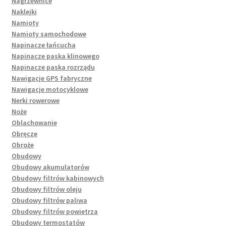
Nagrzewnice
Naklejki
Namioty
Namioty samochodowe
Napinacze łańcucha
Napinacze paska klinowego
Napinacze paska rozrządu
Nawigacje GPS fabryczne
Nawigacje motocyklowe
Nerki rowerowe
Noże
Oblachowanie
Obręcze
Obroże
Obudowy
Obudowy akumulatorów
Obudowy filtrów kabinowych
Obudowy filtrów oleju
Obudowy filtrów paliwa
Obudowy filtrów powietrza
Obudowy termostatów