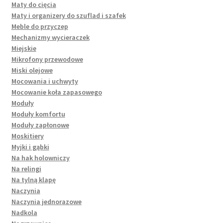
Maty do cięcia
Maty i organizery do szuflad i szafek
Meble do przyczep
Mechanizmy wycieraczek
Miejskie
Mikrofony przewodowe
Miski olejowe
Mocowania i uchwyty
Mocowanie koła zapasowego
Moduły
Moduły komfortu
Moduły zapłonowe
Moskitiery
Myjki i gąbki
Na hak holowniczy
Na relingi
Na tylną klapę
Naczynia
Naczynia jednorazowe
Nadkola