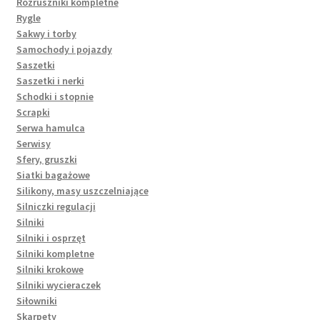
Rozruszniki kompletne
Rygle
Sakwy i torby
Samochody i pojazdy
Saszetki
Saszetki i nerki
Schodki i stopnie
Scrapki
Serwa hamulca
Serwisy
Sfery, gruszki
Siatki bagażowe
Silikony, masy uszczelniające
Silniczki regulacji
Silniki
Silniki i osprzęt
Silniki kompletne
Silniki krokowe
Silniki wycieraczek
Siłowniki
Skarpety