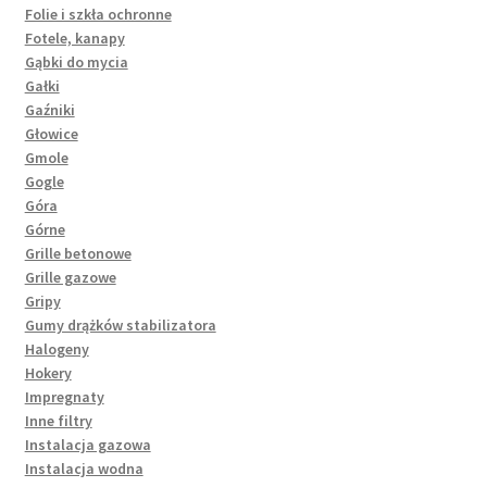
Folie i szkła ochronne
Fotele, kanapy
Gąbki do mycia
Gałki
Gaźniki
Głowice
Gmole
Gogle
Góra
Górne
Grille betonowe
Grille gazowe
Gripy
Gumy drążków stabilizatora
Halogeny
Hokery
Impregnaty
Inne filtry
Instalacja gazowa
Instalacja wodna