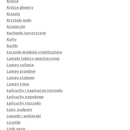
Króćce
Króćce głowicy
Krzesła
Krzyżaki wału
Książeczki
Kuchenki turystyczne
Kufry
Kurtki
Łączniki drążków stabilizatora
Lampki tablicy rejestracyjnej
Lampy cofania
Lampy przednie
Lampy stołowe
Lampy tylne
Łańcuchy i napinacze rozrządu
Łańcuchy napędowe
Łańcuchy rozrządu
Łapy, podpory
Lewarki i wybieraki
Liczniki
Linki gazu