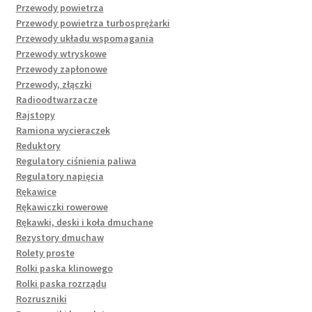
Przewody powietrza
Przewody powietrza turbosprężarki
Przewody układu wspomagania
Przewody wtryskowe
Przewody zapłonowe
Przewody, złączki
Radioodtwarzacze
Rajstopy
Ramiona wycieraczek
Reduktory
Regulatory ciśnienia paliwa
Regulatory napięcia
Rękawice
Rękawiczki rowerowe
Rękawki, deski i koła dmuchane
Rezystory dmuchaw
Rolety proste
Rolki paska klinowego
Rolki paska rozrządu
Rozruszniki