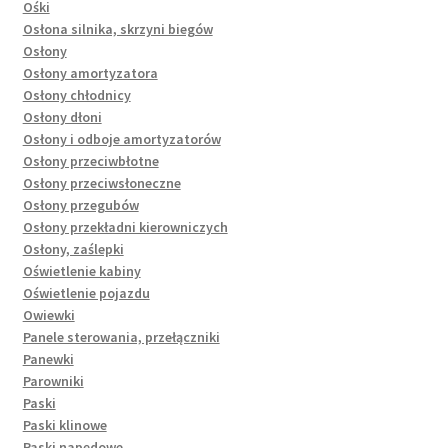
Ośki
Osłona silnika, skrzyni biegów
Osłony
Osłony amortyzatora
Osłony chłodnicy
Osłony dłoni
Osłony i odboje amortyzatorów
Osłony przeciwbłotne
Osłony przeciwsłoneczne
Osłony przegubów
Osłony przekładni kierowniczych
Osłony, zaślepki
Oświetlenie kabiny
Oświetlenie pojazdu
Owiewki
Panele sterowania, przełączniki
Panewki
Parowniki
Paski
Paski klinowe
Paski napędowe