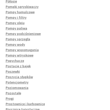
Półosie
Pompki spryskiwaczy
Pompy hamulcowe
Pompy i filtry
Pompy oleju
Pompy paliwa
Pompy podciśnieniowe
Pompy sprzęgła
Pompy wody
Pompy wspomagania
Pompy wtryskowe
Popychacze
Postacie z bajek
Poszewki
Poszycia słupków
Potencjometry
Poziomowania
Pozostałe
Progi
Prostownice i karbownice
Prysznice turystyczne