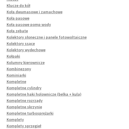
Klucze do kół
Koła dwumasowe i zamachowe
Koła pasowe
Koła pasowe pomp wody
Koła zębate
Kolektory słoneczne i panele fotowoltaiczne
Kolektory ssące
Kolektory wydechowe
Kołpaki
Kolumny kierownicze
Kombinezony
Kominiarki
Kompletne
Kompletne cylindry
Kompletne haki holownicze (belka + kula)
Kompletne rozrządy
Kompletne skrzynie
Kompletne turbosprężarki
Komplety
Komplety sprzęgieł