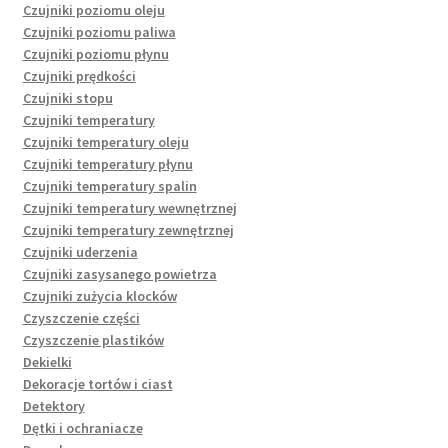
Czujniki poziomu oleju
Czujniki poziomu paliwa
Czujniki poziomu płynu
Czujniki prędkości
Czujniki stopu
Czujniki temperatury
Czujniki temperatury oleju
Czujniki temperatury płynu
Czujniki temperatury spalin
Czujniki temperatury wewnętrznej
Czujniki temperatury zewnętrznej
Czujniki uderzenia
Czujniki zasysanego powietrza
Czujniki zużycia klocków
Czyszczenie części
Czyszczenie plastików
Dekielki
Dekoracje tortów i ciast
Detektory
Dętki i ochraniacze