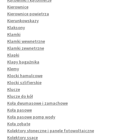
Kierownice
Kierownice powietrza
Kierunkowskazy
Klaksony
Klamki
Klamki wewnętrzne
Klamki zewnętrzne
Klapki
Klapy bagażnika
Klemy
Klocki hamulcowe
Klocki szlifierskie
Klucze
Klucze do kół
Koła dwumasowe i zamachowe
Koła pasowe
Koła pasowe pomp wody
Koła zębate
Kolektory słoneczne i panele fotowoltaiczne
Kolektory ssące