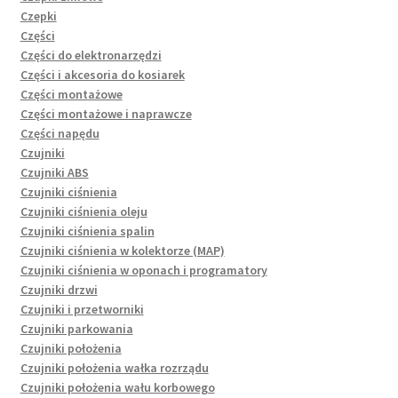
Czepki
Części
Części do elektronarzędzi
Części i akcesoria do kosiarek
Części montażowe
Części montażowe i naprawcze
Części napędu
Czujniki
Czujniki ABS
Czujniki ciśnienia
Czujniki ciśnienia oleju
Czujniki ciśnienia spalin
Czujniki ciśnienia w kolektorze (MAP)
Czujniki ciśnienia w oponach i programatory
Czujniki drzwi
Czujniki i przetworniki
Czujniki parkowania
Czujniki położenia
Czujniki położenia wałka rozrządu
Czujniki położenia wału korbowego