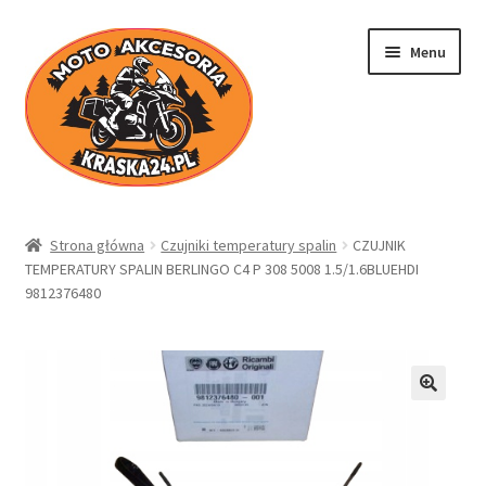
Przejdź
Przejdź
Menu
do
do
nawigacji
treści
Kraska24.pl
Strona główna
Czujniki temperatury spalin
CZUJNIK
TEMPERATURY SPALIN BERLINGO C4 P 308 5008 1.5/1.6BLUEHDI
Sklep
9812376480
Koszyk
Moje konto
Regulamin