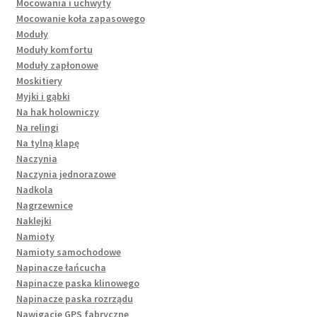
Mocowania i uchwyty
Mocowanie koła zapasowego
Moduły
Moduły komfortu
Moduły zapłonowe
Moskitiery
Myjki i gąbki
Na hak holowniczy
Na relingi
Na tylną klapę
Naczynia
Naczynia jednorazowe
Nadkola
Nagrzewnice
Naklejki
Namioty
Namioty samochodowe
Napinacze łańcucha
Napinacze paska klinowego
Napinacze paska rozrządu
Nawigacje GPS fabryczne