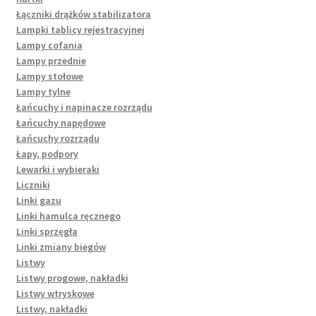
Łączniki drążków stabilizatora
Lampki tablicy rejestracyjnej
Lampy cofania
Lampy przednie
Lampy stołowe
Lampy tylne
Łańcuchy i napinacze rozrządu
Łańcuchy napędowe
Łańcuchy rozrządu
Łapy, podpory
Lewarki i wybieraki
Liczniki
Linki gazu
Linki hamulca ręcznego
Linki sprzęgła
Linki zmiany biegów
Listwy
Listwy progowe, nakładki
Listwy wtryskowe
Listwy, nakładki