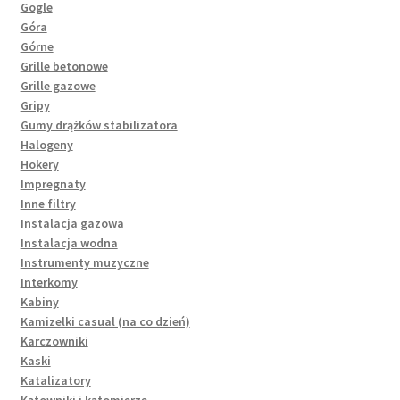
Gogle
Góra
Górne
Grille betonowe
Grille gazowe
Gripy
Gumy drążków stabilizatora
Halogeny
Hokery
Impregnaty
Inne filtry
Instalacja gazowa
Instalacja wodna
Instrumenty muzyczne
Interkomy
Kabiny
Kamizelki casual (na co dzień)
Karczowniki
Kaski
Katalizatory
Kątowniki i kątomierze