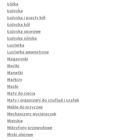
Łóżka
Łożyska
Łożyska i piasty kół
Łożyska kół
Łożyska oporowe
Łożyska silnika
Lusterka
Lusterka wewnętrzne
Magazynki
Majtki
Manetki
Markizy
Maski
Maty do cięcia
Maty i organizery do szuflad i szafek
Meble do przyczep
Mechanizmy wycieraczek
Miejskie
Mikrofony przewodowe
Miski olejowe