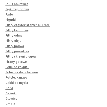
Etui i pokrowce
Fajki zapłonowe
Farby
Figurki
Filtry cząstek stałych DPF/FAP
Filtry kabinowe
Filtry odmy
Filtry oleju
Filtry paliwa
Filtry powietrza
Filtry skrzyni biegów
Firany gotowe
Folie do kokpitu
Folie i szkła ochronne
Fotele, kanapy
Gąbki do mycia
Gałki
Gaźniki
Głowice
Gmole