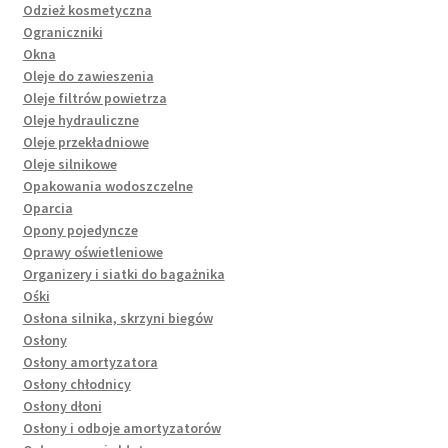
Odzież kosmetyczna
Ograniczniki
Okna
Oleje do zawieszenia
Oleje filtrów powietrza
Oleje hydrauliczne
Oleje przekładniowe
Oleje silnikowe
Opakowania wodoszczelne
Oparcia
Opony pojedyncze
Oprawy oświetleniowe
Organizery i siatki do bagażnika
Ośki
Osłona silnika, skrzyni biegów
Osłony
Osłony amortyzatora
Osłony chłodnicy
Osłony dłoni
Osłony i odboje amortyzatorów