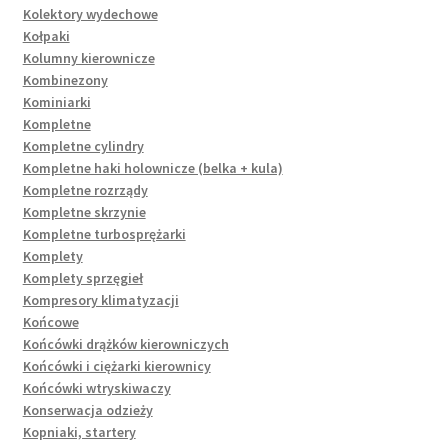
Kolektory wydechowe
Kołpaki
Kolumny kierownicze
Kombinezony
Kominiarki
Kompletne
Kompletne cylindry
Kompletne haki holownicze (belka + kula)
Kompletne rozrządy
Kompletne skrzynie
Kompletne turbosprężarki
Komplety
Komplety sprzęgieł
Kompresory klimatyzacji
Końcowe
Końcówki drążków kierowniczych
Końcówki i ciężarki kierownicy
Końcówki wtryskiwaczy
Konserwacja odzieży
Kopniaki, startery