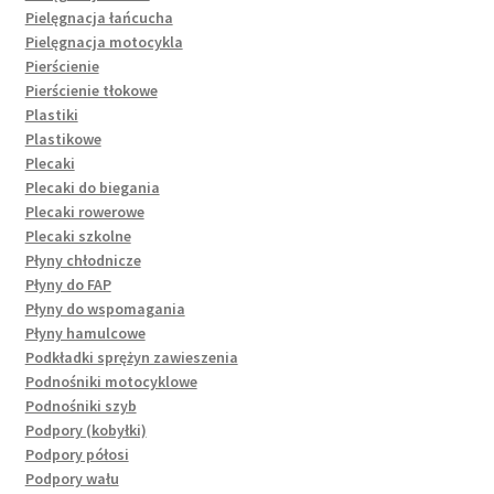
Pielęgnacja łańcucha
Pielęgnacja motocykla
Pierścienie
Pierścienie tłokowe
Plastiki
Plastikowe
Plecaki
Plecaki do biegania
Plecaki rowerowe
Plecaki szkolne
Płyny chłodnicze
Płyny do FAP
Płyny do wspomagania
Płyny hamulcowe
Podkładki sprężyn zawieszenia
Podnośniki motocyklowe
Podnośniki szyb
Podpory (kobyłki)
Podpory półosi
Podpory wału