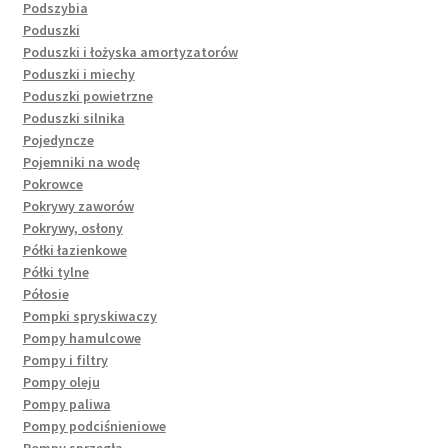
Podszybia
Poduszki
Poduszki i łożyska amortyzatorów
Poduszki i miechy
Poduszki powietrzne
Poduszki silnika
Pojedyncze
Pojemniki na wodę
Pokrowce
Pokrywy zaworów
Pokrywy, osłony
Półki łazienkowe
Półki tylne
Półosie
Pompki spryskiwaczy
Pompy hamulcowe
Pompy i filtry
Pompy oleju
Pompy paliwa
Pompy podciśnieniowe
Pompy sprzęgła