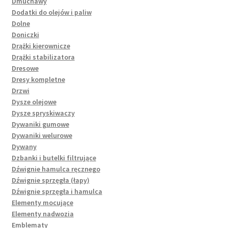
Dmuchawy
Dodatki do olejów i paliw
Dolne
Doniczki
Drążki kierownicze
Drążki stabilizatora
Dresowe
Dresy kompletne
Drzwi
Dysze olejowe
Dysze spryskiwaczy
Dywaniki gumowe
Dywaniki welurowe
Dywany
Dzbanki i butelki filtrujące
Dźwignie hamulca ręcznego
Dźwignie sprzęgła (łapy)
Dźwignie sprzęgła i hamulca
Elementy mocujące
Elementy nadwozia
Emblematy