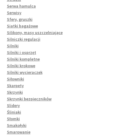
Serwa hamulca
Serwisy
Sfery, gruszki
Siatki bagażowe
Silikony, masy uszczelniające
Silniczki regulacji
Silniki
Silniki i osprzęt
Silniki kompletne
Silniki krokowe
Silniki wycieraczek
Siłowniki
Skarpety
Skrzynki
Skrzynki bezpieczników
Slidery
Śliniaki
Słomki
Smakołyki
Smarowanie