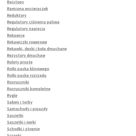
Rajstopy
Ramiona wycieraczek
Reduktory
Regulatory ciśnienia paliwa
Regulatory napięcia
Rękawice
Rękawiczki rowerowe
Rękawki, deski i koła dmuchane
Rezystory dmuchaw
Rolety proste
Rolki paska klinowego
Rolki paska rozrządu
Rozruszniki
Rozruszniki kompletne
Rygle
Sakwy i torby
Samochody i pojazdy
Saszetki
Saszetki i nerki
Schodki i stopnie
Scrapki