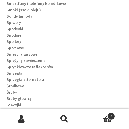
Smartfony i telefony komórkowe
Smoki (ssaki oleju)
Sondy lambda
Śpiwory
Spodenki
Spodnie
Spoilery
Sportowe
Sprężyny gazowe
Sprężyny zawieszenia
Spryskiwacze reflektorów
Sprzęgła
Sprzęgła alternatora
Środkowe
Śruby
Śruby głowicy
Stacyjki
Stalowe
0
Stelaże
Szukaj:
Szukaj
Sterowniki