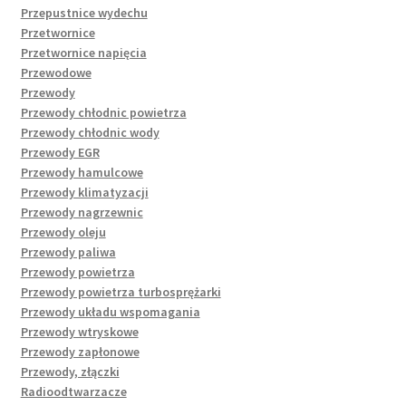
Przepustnice wydechu
Przetwornice
Przetwornice napięcia
Przewodowe
Przewody
Przewody chłodnic powietrza
Przewody chłodnic wody
Przewody EGR
Przewody hamulcowe
Przewody klimatyzacji
Przewody nagrzewnic
Przewody oleju
Przewody paliwa
Przewody powietrza
Przewody powietrza turbosprężarki
Przewody układu wspomagania
Przewody wtryskowe
Przewody zapłonowe
Przewody, złączki
Radioodtwarzacze