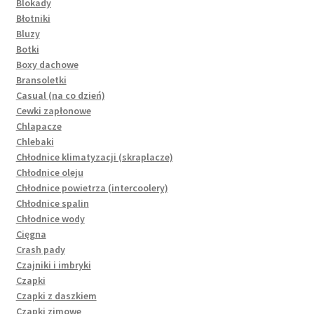
Blokady
Błotniki
Bluzy
Botki
Boxy dachowe
Bransoletki
Casual (na co dzień)
Cewki zapłonowe
Chlapacze
Chlebaki
Chłodnice klimatyzacji (skraplacze)
Chłodnice oleju
Chłodnice powietrza (intercoolery)
Chłodnice spalin
Chłodnice wody
Cięgna
Crash pady
Czajniki i imbryki
Czapki
Czapki z daszkiem
Czapki zimowe