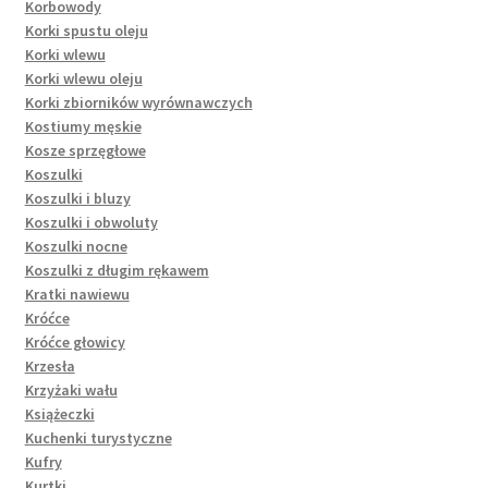
Korbowody
Korki spustu oleju
Korki wlewu
Korki wlewu oleju
Korki zbiorników wyrównawczych
Kostiumy męskie
Kosze sprzęgłowe
Koszulki
Koszulki i bluzy
Koszulki i obwoluty
Koszulki nocne
Koszulki z długim rękawem
Kratki nawiewu
Króćce
Króćce głowicy
Krzesła
Krzyżaki wału
Książeczki
Kuchenki turystyczne
Kufry
Kurtki