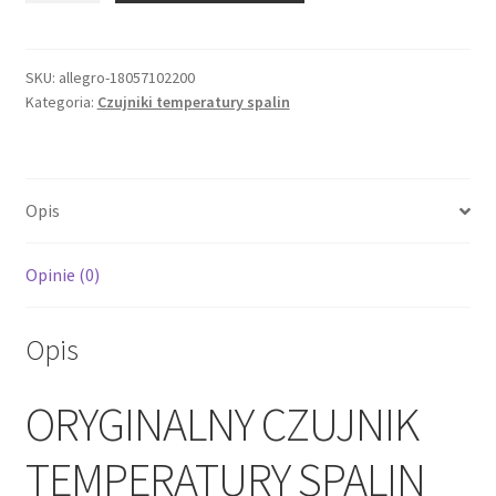
TEMPERATURY
SPALIN
BERLINGO
SKU:
allegro-18057102200
Kategoria:
Czujniki temperatury spalin
C4
P
308
5008
Opis
1.5/1.6BLUEHDI
9812376480
Opinie (0)
Opis
ORYGINALNY CZUJNIK
TEMPERATURY SPALIN