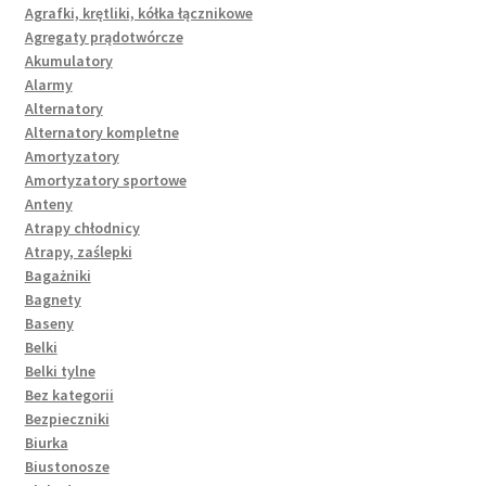
Agrafki, krętliki, kółka łącznikowe
Agregaty prądotwórcze
Akumulatory
Alarmy
Alternatory
Alternatory kompletne
Amortyzatory
Amortyzatory sportowe
Anteny
Atrapy chłodnicy
Atrapy, zaślepki
Bagażniki
Bagnety
Baseny
Belki
Belki tylne
Bez kategorii
Bezpieczniki
Biurka
Biustonosze