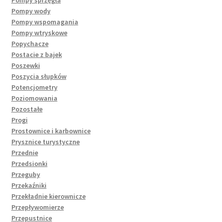
Pompy wody
Pompy wspomagania
Pompy wtryskowe
Popychacze
Postacie z bajek
Poszewki
Poszycia słupków
Potencjometry
Poziomowania
Pozostałe
Progi
Prostownice i karbownice
Prysznice turystyczne
Przednie
Przedsionki
Przeguby
Przekaźniki
Przekładnie kierownicze
Przepływomierze
Przepustnice