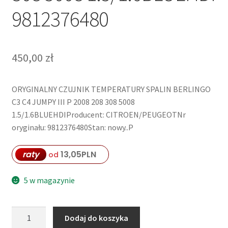
9812376480
450,00
zł
ORYGINALNY CZUJNIK TEMPERATURY SPALIN BERLINGO
C3 C4 JUMPY III P 2008 208 308 5008
1.5/1.6BLUEHDIProducent: CITROEN/PEUGEOTNr
oryginału: 9812376480Stan: nowy..P
raty
13,05
PLN
od
5 w magazynie
ilość
Dodaj do koszyka
CZUJNIK