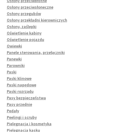
Osłony przeciwbłotne
Osłony przeciwsłoneczne
Osłony przegubów
Osłony przekładni kierowniczych
Osłony, zaślepki
Oświetlenie kabiny
Oświetlenie pojazdu
Owiewki
Panele sterowania, przełączniki
Panewki
Parowniki
Paski
Paski klinowe
Paski napędowe
Paski rozrządu
Pasy bezpieczeństwa
Pasy przednie
Pedały
Peelingi i scruby
Pielęgnacja i kosmetyka
Pielęgnacja kasku