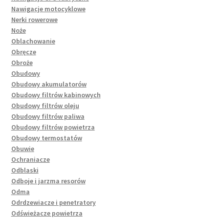
Nawigacje motocyklowe
Nerki rowerowe
Noże
Oblachowanie
Obręcze
Obroże
Obudowy
Obudowy akumulatorów
Obudowy filtrów kabinowych
Obudowy filtrów oleju
Obudowy filtrów paliwa
Obudowy filtrów powietrza
Obudowy termostatów
Obuwie
Ochraniacze
Odblaski
Odboje i jarzma resorów
Odma
Odrdzewiacze i penetratory
Odświeżacze powietrza