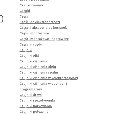
Czapki zimowe
Czepki
0
Części
Części do elektronarzędzi
Części i akcesoria do kosiarek
Części montażowe
Części montażowe i naprawcze
Części napędu
Czujniki
Czujniki ABS
Czujniki ciśnienia
Czujniki ciśnienia oleju
Czujniki ciśnienia spalin
Czujniki ciśnienia w kolektorze (MAP)
Czujniki ciśnienia w oponach i
programatory
Czujniki drzwi
Czujniki i przetworniki
Czujniki parkowania
Czujniki położenia