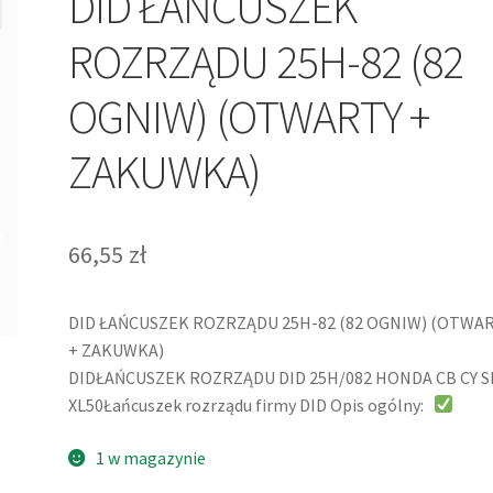
DID ŁAŃCUSZEK
ROZRZĄDU 25H-82 (82
OGNIW) (OTWARTY +
ZAKUWKA)
66,55
zł
DID ŁAŃCUSZEK ROZRZĄDU 25H-82 (82 OGNIW) (OTWA
+ ZAKUWKA)
DIDŁAŃCUSZEK ROZRZĄDU DID 25H/082 HONDA CB CY S
XL50Łańcuszek rozrządu firmy DID Opis ogólny:
1 w magazynie