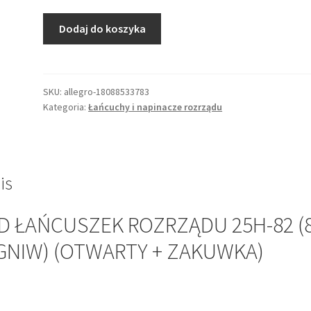
ilość
Dodaj do koszyka
DID
ŁAŃCUSZEK
ROZRZĄDU
25H-
SKU:
allegro-18088533783
Kategoria:
Łańcuchy i napinacze rozrządu
82
(82
OGNIW)
(OTWARTY
+
is
ZAKUWKA)
D ŁAŃCUSZEK ROZRZĄDU 25H-82 (
GNIW) (OTWARTY + ZAKUWKA)