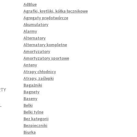
AdBlue
Agrafki, krętliki, kółka łącznikowe
Agregaty prądotwórcze
Akumulatory
Alarmy
Alternatory
Alternatory kompletne
Amortyzatory
Amortyzatory sportowe
Anteny
Atrapy chłodnicy
Atrapy, zaślepki
Bagażniki
RTY
Bagnety
Baseny
L
Belki
Belki tylne
Bez kategorii
Bezpieczniki
Biurka