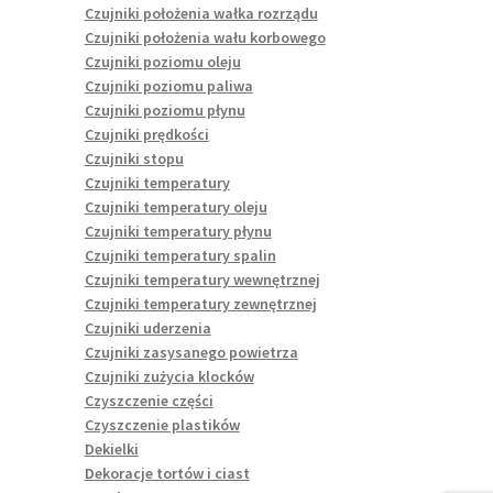
Czujniki położenia wałka rozrządu
Czujniki położenia wału korbowego
Czujniki poziomu oleju
Czujniki poziomu paliwa
Czujniki poziomu płynu
Czujniki prędkości
Czujniki stopu
Czujniki temperatury
Czujniki temperatury oleju
Czujniki temperatury płynu
Czujniki temperatury spalin
Czujniki temperatury wewnętrznej
Czujniki temperatury zewnętrznej
Czujniki uderzenia
Czujniki zasysanego powietrza
Czujniki zużycia klocków
Czyszczenie części
Czyszczenie plastików
Dekielki
Dekoracje tortów i ciast