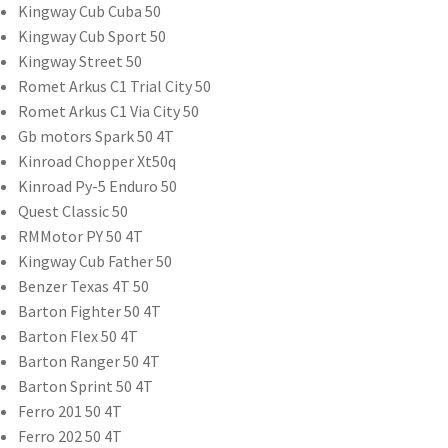
Kingway Cub Cuba 50
Kingway Cub Sport 50
Kingway Street 50
Romet Arkus C1 Trial City 50
Romet Arkus C1 Via City 50
Gb motors Spark 50 4T
Kinroad Chopper Xt50q
Kinroad Py-5 Enduro 50
Quest Classic 50
RMMotor PY 50 4T
Kingway Cub Father 50
Benzer Texas 4T 50
Barton Fighter 50 4T
Barton Flex 50 4T
Barton Ranger 50 4T
Barton Sprint 50 4T
Ferro 201 50 4T
Ferro 202 50 4T