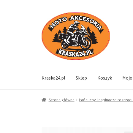
Przejdź
Przejdź
do
do
nawigacji
treści
Kraska24.pl
Sklep
Koszyk
Moje
Strona główna
Łańcuchy i napinacze rozrząd