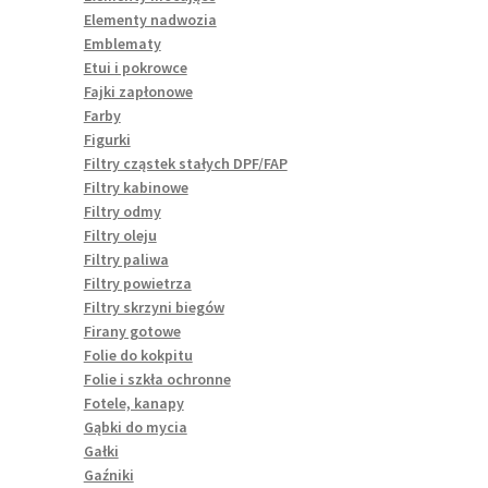
Elementy nadwozia
Emblematy
Etui i pokrowce
Fajki zapłonowe
Farby
Figurki
Filtry cząstek stałych DPF/FAP
Filtry kabinowe
Filtry odmy
Filtry oleju
Filtry paliwa
Filtry powietrza
Filtry skrzyni biegów
Firany gotowe
Folie do kokpitu
Folie i szkła ochronne
Fotele, kanapy
Gąbki do mycia
Gałki
Gaźniki