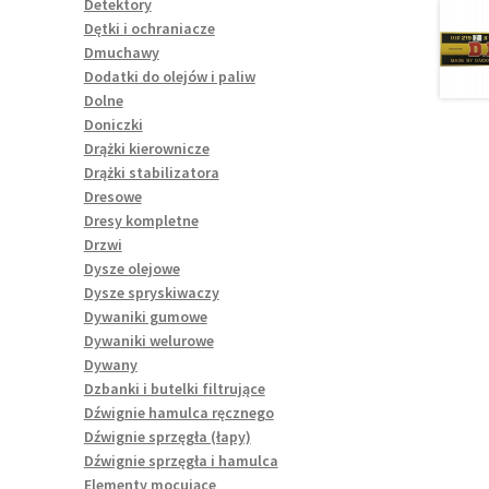
Detektory
Dętki i ochraniacze
Dmuchawy
Dodatki do olejów i paliw
Dolne
Doniczki
Drążki kierownicze
Drążki stabilizatora
Dresowe
Dresy kompletne
Drzwi
Dysze olejowe
Dysze spryskiwaczy
Dywaniki gumowe
Dywaniki welurowe
Dywany
Dzbanki i butelki filtrujące
Dźwignie hamulca ręcznego
Dźwignie sprzęgła (łapy)
Dźwignie sprzęgła i hamulca
Elementy mocujące