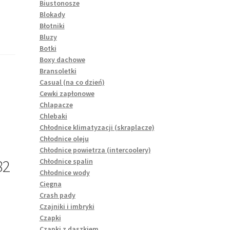
Biustonosze
Blokady
Błotniki
Bluzy
Botki
Boxy dachowe
Bransoletki
Casual (na co dzień)
Cewki zapłonowe
Chlapacze
Chlebaki
Chłodnice klimatyzacji (skraplacze)
Chłodnice oleju
Chłodnice powietrza (intercoolery)
82
Chłodnice spalin
Chłodnice wody
Cięgna
Crash pady
Czajniki i imbryki
Czapki
Czapki z daszkiem