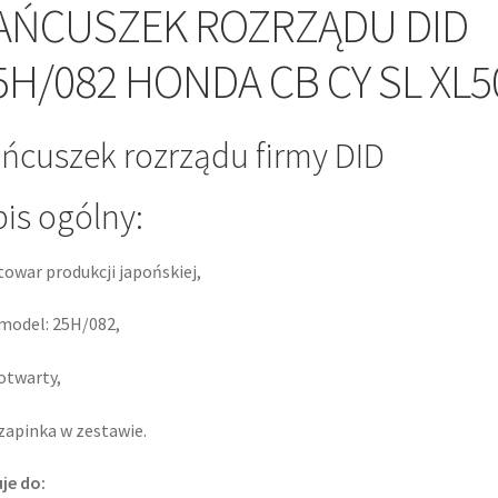
AŃCUSZEK ROZRZĄDU DID
5H/082 HONDA CB CY SL XL5
ńcuszek rozrządu firmy DID
is ogólny:
towar produkcji japońskiej,
model: 25H/082,
otwarty,
zapinka w zestawie.
je do: