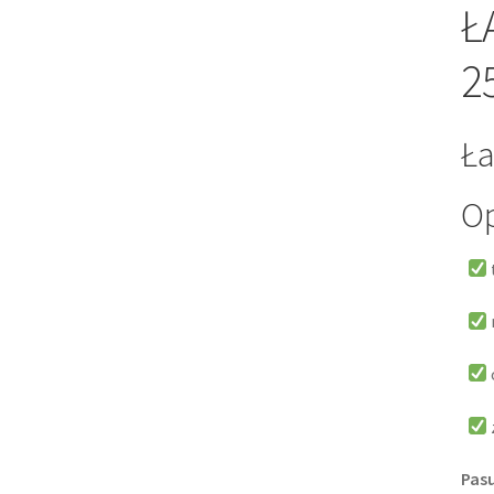
Ł
2
Ła
Op
Pasu