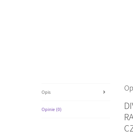
Op
Opis
DI
Opinie (0)
RA
C