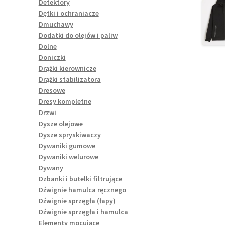
Detektory
Dętki i ochraniacze
Dmuchawy
Dodatki do olejów i paliw
Dolne
Doniczki
Drążki kierownicze
Drążki stabilizatora
Dresowe
Dresy kompletne
Drzwi
Dysze olejowe
Dysze spryskiwaczy
Dywaniki gumowe
Dywaniki welurowe
Dywany
Dzbanki i butelki filtrujące
Dźwignie hamulca ręcznego
Dźwignie sprzęgła (łapy)
Dźwignie sprzęgła i hamulca
Elementy mocujące