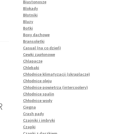
Biustonosze
Blokady
Błotniki
Bluzy
Botki
Boxy dachowe
Bransoletki
Casual (na co dzień)
Cewki zapłonowe
Chlapacze
Chlebaki
Chłodnice klimatyzacji (skraplacze)
Chłodnice oleju
Chłodnice powietrza (intercoolery)
Chłodnice spalin
Chłodnice wody
R
Cięgna
Crash pady
Czajniki i imbryki
Czapki
Czapki z daszkiem