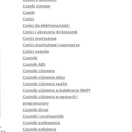
Czapki zimowe
Czepki
Części
Części do elektronarzędzi
Części i akcesoria do kosiarek
Części montażowe
Części montażowe i naprawcze
Części napędu
Czujniki
Czujniki ABS
Czujniki ciśnienia
Czujniki ciśnienia oleju
Czujniki ciśnienia spalin
Czujniki ciśnienia w kolektorze (MAP)
Czujniki ciśnienia w oponach i
programatory
Czujniki drzwi
Czujniki i przetworniki
Czujniki parkowania
–
Czujniki położenia