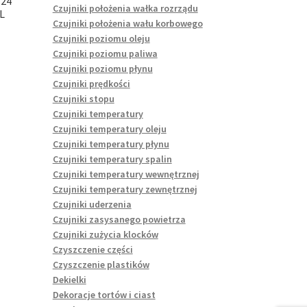
H24
Czujniki położenia wałka rozrządu
L
Czujniki położenia wału korbowego
Czujniki poziomu oleju
Czujniki poziomu paliwa
Czujniki poziomu płynu
Czujniki prędkości
Czujniki stopu
Czujniki temperatury
Czujniki temperatury oleju
Czujniki temperatury płynu
Czujniki temperatury spalin
Czujniki temperatury wewnętrznej
Czujniki temperatury zewnętrznej
Czujniki uderzenia
Czujniki zasysanego powietrza
Czujniki zużycia klocków
Czyszczenie części
Czyszczenie plastików
Dekielki
Dekoracje tortów i ciast