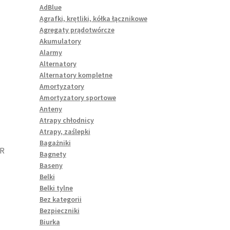
AdBlue
Agrafki, krętliki, kółka łącznikowe
Agregaty prądotwórcze
Akumulatory
Alarmy
Alternatory
Alternatory kompletne
Amortyzatory
Amortyzatory sportowe
Anteny
Atrapy chłodnicy
Atrapy, zaślepki
Bagażniki
KR
Bagnety
Baseny
Belki
Belki tylne
Bez kategorii
Bezpieczniki
Biurka