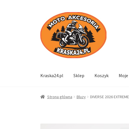
Przejdź
Przejdź
do
do
nawigacji
treści
Kraska24.pl
Sklep
Koszyk
Moje
Strona główna
Bluzy
DIVERSE 2026 EXTREME