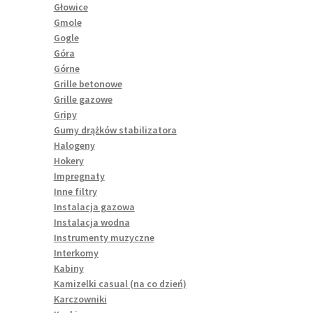
Głowice
Gmole
Gogle
Góra
Górne
Grille betonowe
Grille gazowe
Gripy
Gumy drążków stabilizatora
Halogeny
Hokery
Impregnaty
Inne filtry
Instalacja gazowa
Instalacja wodna
Instrumenty muzyczne
Interkomy
Kabiny
Kamizelki casual (na co dzień)
Karczowniki