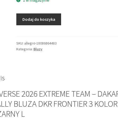
ilość
Dodaj do koszyka
DIVERSE
2026
EXTREME
TEAM
SKU:
allegro-18086864483
Kategoria:
Bluzy
-
DAKAR
RALLY
BLUZA
DKR
is
FRONTIER
3
VERSE 2026 EXTREME TEAM – DAKA
KOLOR
LLY BLUZA DKR FRONTIER 3 KOLOR
CZARNY
L
ZARNY L