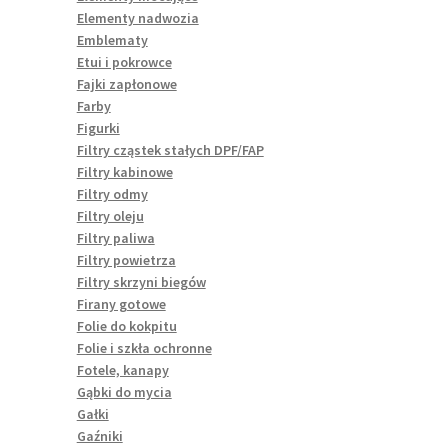
Elementy nadwozia
Emblematy
Etui i pokrowce
Fajki zapłonowe
Farby
Figurki
Filtry cząstek stałych DPF/FAP
Filtry kabinowe
Filtry odmy
Filtry oleju
Filtry paliwa
Filtry powietrza
Filtry skrzyni biegów
Firany gotowe
Folie do kokpitu
Folie i szkła ochronne
Fotele, kanapy
Gąbki do mycia
Gałki
Gaźniki