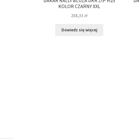
DAKAR RALLY BLUZA DKR ZIP H25
DA
KOLOR CZARNY XXL
258,33
zł
Dowiedz się więcej