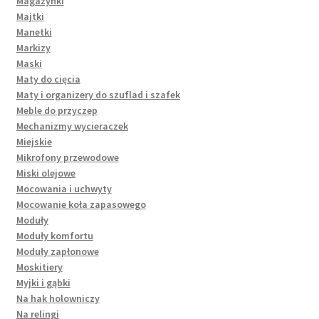
Magazynki
Majtki
Manetki
Markizy
Maski
Maty do cięcia
Maty i organizery do szuflad i szafek
Meble do przyczep
Mechanizmy wycieraczek
Miejskie
Mikrofony przewodowe
Miski olejowe
Mocowania i uchwyty
Mocowanie koła zapasowego
Moduły
Moduły komfortu
Moduły zapłonowe
Moskitiery
Myjki i gąbki
Na hak holowniczy
Na relingi