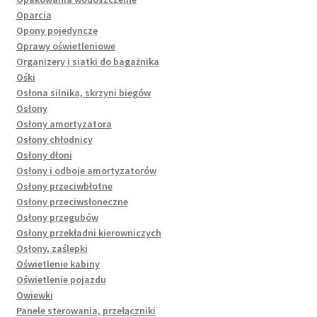
Oparcia
Opony pojedyncze
Oprawy oświetleniowe
Organizery i siatki do bagażnika
Ośki
Osłona silnika, skrzyni biegów
Osłony
Osłony amortyzatora
Osłony chłodnicy
Osłony dłoni
Osłony i odboje amortyzatorów
Osłony przeciwbłotne
Osłony przeciwsłoneczne
Osłony przegubów
Osłony przekładni kierowniczych
Osłony, zaślepki
Oświetlenie kabiny
Oświetlenie pojazdu
Owiewki
Panele sterowania, przełączniki