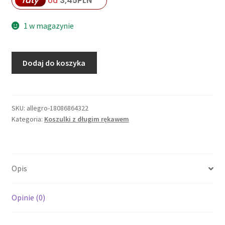
raty
3,45
PLN
od
1 w magazynie
ilość
Dodaj do koszyka
DIVERSE
2026
EXTREME
TEAM
SKU:
allegro-18086864322
Kategoria:
Koszulki z długim rękawem
-
DAKAR
RALLY
BLUZKA
Opis
DKR
LG
0425
Opinie (0)
J.
KOLOR