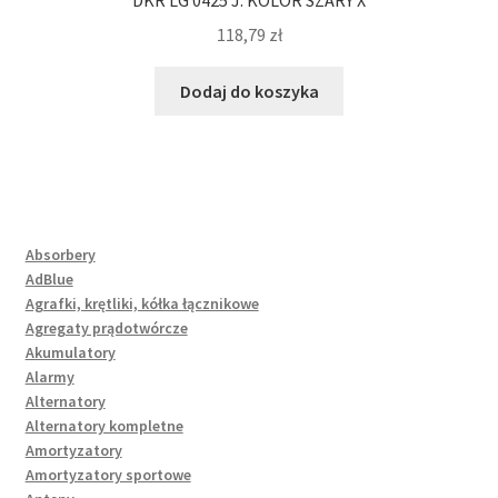
DKR LG 0425 J. KOLOR SZARY X
118,79
zł
Dodaj do koszyka
Absorbery
AdBlue
Agrafki, krętliki, kółka łącznikowe
Agregaty prądotwórcze
Akumulatory
Alarmy
Alternatory
Alternatory kompletne
Amortyzatory
Amortyzatory sportowe