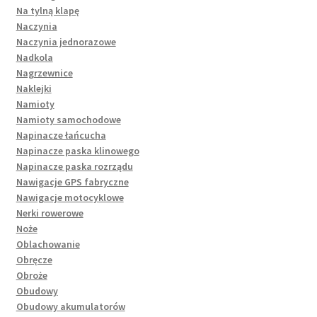
Na tylną klapę
Naczynia
Naczynia jednorazowe
Nadkola
Nagrzewnice
Naklejki
Namioty
Namioty samochodowe
Napinacze łańcucha
Napinacze paska klinowego
Napinacze paska rozrządu
Nawigacje GPS fabryczne
Nawigacje motocyklowe
Nerki rowerowe
Noże
Oblachowanie
Obręcze
Obroże
Obudowy
Obudowy akumulatorów