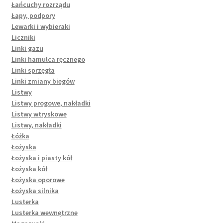
Łańcuchy rozrządu
Łapy, podpory
Lewarki i wybieraki
Liczniki
Linki gazu
Linki hamulca ręcznego
Linki sprzęgła
Linki zmiany biegów
Listwy
Listwy progowe, nakładki
Listwy wtryskowe
Listwy, nakładki
Łóżka
Łożyska
Łożyska i piasty kół
Łożyska kół
Łożyska oporowe
Łożyska silnika
Lusterka
Lusterka wewnętrzne