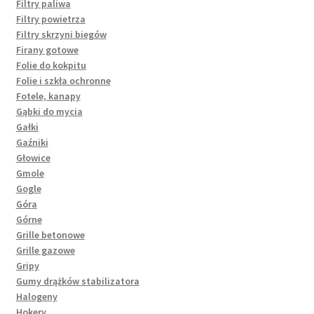
Filtry paliwa
Filtry powietrza
Filtry skrzyni biegów
Firany gotowe
Folie do kokpitu
Folie i szkła ochronne
Fotele, kanapy
Gąbki do mycia
Gałki
Gaźniki
Głowice
Gmole
Gogle
Góra
Górne
Grille betonowe
Grille gazowe
Gripy
Gumy drążków stabilizatora
Halogeny
Hokery