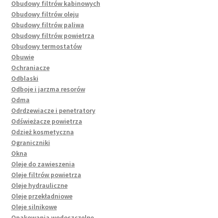
Obudowy filtrów kabinowych
Obudowy filtrów oleju
Obudowy filtrów paliwa
Obudowy filtrów powietrza
Obudowy termostatów
Obuwie
Ochraniacze
Odblaski
Odboje i jarzma resorów
Odma
Odrdzewiacze i penetratory
Odświeżacze powietrza
Odzież kosmetyczna
Ograniczniki
Okna
Oleje do zawieszenia
Oleje filtrów powietrza
Oleje hydrauliczne
Oleje przekładniowe
Oleje silnikowe
Opakowania wodoszczelne