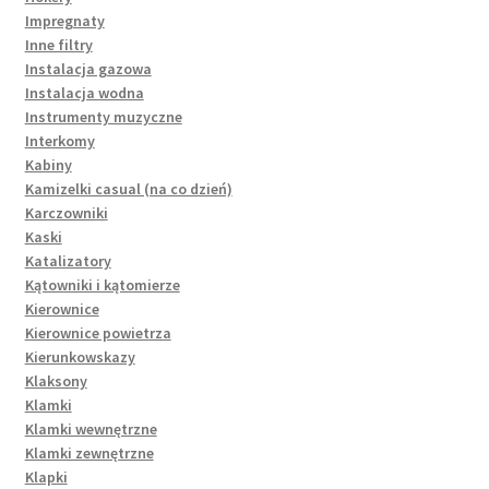
Impregnaty
Inne filtry
Instalacja gazowa
Instalacja wodna
Instrumenty muzyczne
Interkomy
Kabiny
Kamizelki casual (na co dzień)
Karczowniki
Kaski
Katalizatory
Kątowniki i kątomierze
Kierownice
Kierownice powietrza
Kierunkowskazy
Klaksony
Klamki
Klamki wewnętrzne
Klamki zewnętrzne
Klapki