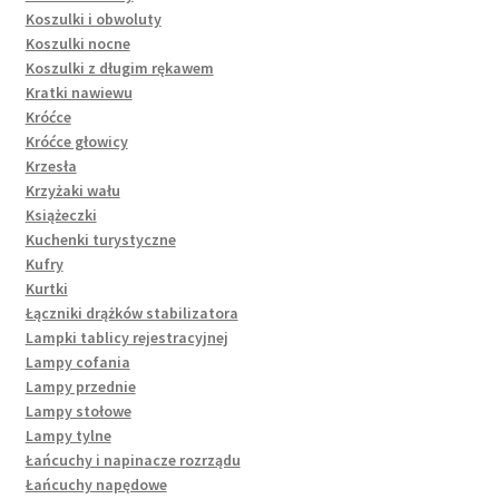
Koszulki i obwoluty
Koszulki nocne
Koszulki z długim rękawem
Kratki nawiewu
Króćce
Króćce głowicy
Krzesła
Krzyżaki wału
Książeczki
Kuchenki turystyczne
Kufry
Kurtki
Łączniki drążków stabilizatora
Lampki tablicy rejestracyjnej
Lampy cofania
Lampy przednie
Lampy stołowe
Lampy tylne
Łańcuchy i napinacze rozrządu
Łańcuchy napędowe