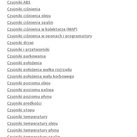
Czujniki ABS
Czujniki ciśnienia
Czujniki ciśnienia oleju
Czujniki ciśnienia spalin
Czujniki ciśnienia w kolektorze (MAP)
Czujniki ciśnienia w oponach i programatory
Czujniki drzwi
Czujniki i przetworniki
Czujniki parkowania
Czujniki położenia
Czujniki położenia wałka rozrządu
Czujniki położenia wału korbowego
Czujniki poziomu oleju
Czujniki poziomu paliwa
Czujniki poziomu płynu
Czujniki prędkości
Czujniki stopu
Czujniki temperatury
Czujniki temperatury oleju
Czujniki temperatury płynu
Czujniki temperatury spalin