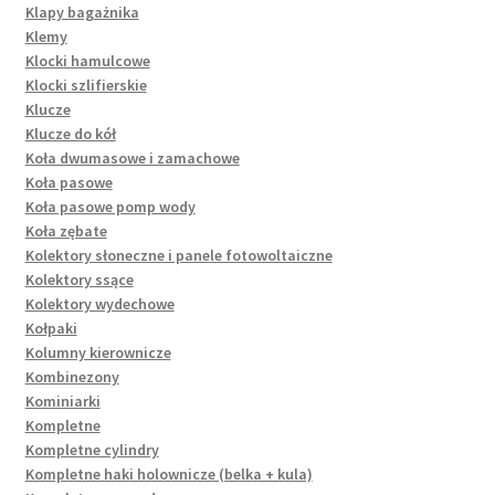
Klapy bagażnika
Klemy
Klocki hamulcowe
Klocki szlifierskie
Klucze
Klucze do kół
Koła dwumasowe i zamachowe
Koła pasowe
Koła pasowe pomp wody
Koła zębate
Kolektory słoneczne i panele fotowoltaiczne
Kolektory ssące
Kolektory wydechowe
Kołpaki
Kolumny kierownicze
Kombinezony
Kominiarki
Kompletne
Kompletne cylindry
Kompletne haki holownicze (belka + kula)