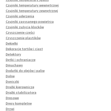
Czujniki temperatury wewnętrznej
Czujniki temperatury zewnętrznej
Czujniki uderzenia
Czujniki zasysanego powietrza
Czujniki zużycia klocków
Czyszczenie części
Czyszczenie plastików
Dekielki
Dekoracje tortów i ciast
Detektory
Dętki i ochraniacze
Dmuchawy
Dodatki do olejów i paliw
Dolne
Doniczki
Drążki kierownicze
Drążki stabilizatora
Dresowe
Dresy kompletne
Drzwi