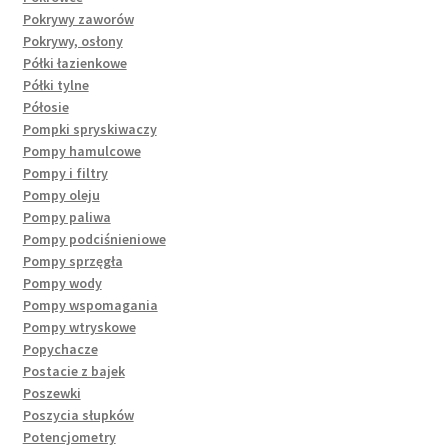
Pokrywy zaworów
Pokrywy, osłony
Półki łazienkowe
Półki tylne
Półosie
Pompki spryskiwaczy
Pompy hamulcowe
Pompy i filtry
Pompy oleju
Pompy paliwa
Pompy podciśnieniowe
Pompy sprzęgła
Pompy wody
Pompy wspomagania
Pompy wtryskowe
Popychacze
Postacie z bajek
Poszewki
Poszycia słupków
Potencjometry