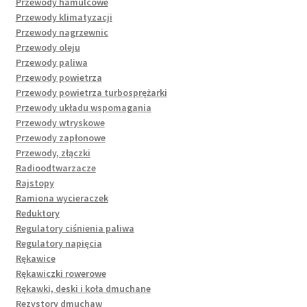
Przewody hamulcowe
Przewody klimatyzacji
Przewody nagrzewnic
Przewody oleju
Przewody paliwa
Przewody powietrza
Przewody powietrza turbosprężarki
Przewody układu wspomagania
Przewody wtryskowe
Przewody zapłonowe
Przewody, złączki
Radioodtwarzacze
Rajstopy
Ramiona wycieraczek
Reduktory
Regulatory ciśnienia paliwa
Regulatory napięcia
Rękawice
Rękawiczki rowerowe
Rękawki, deski i koła dmuchane
Rezystory dmuchaw