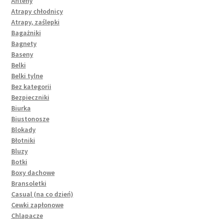
Anteny
Atrapy chłodnicy
Atrapy, zaślepki
Bagażniki
Bagnety
Baseny
Belki
Belki tylne
Bez kategorii
Bezpieczniki
Biurka
Biustonosze
Blokady
Błotniki
Bluzy
Botki
Boxy dachowe
Bransoletki
Casual (na co dzień)
Cewki zapłonowe
Chlapacze