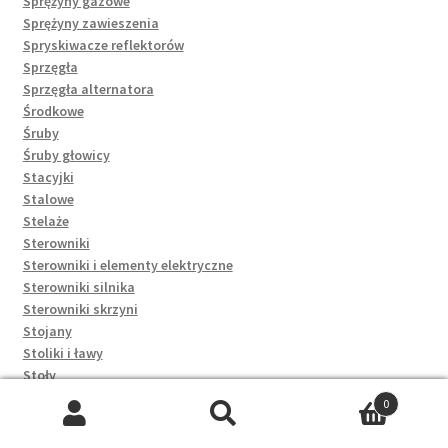
Sprężyny gazowe
Sprężyny zawieszenia
Spryskiwacze reflektorów
Sprzęgła
Sprzęgła alternatora
Środkowe
Śruby
Śruby głowicy
Stacyjki
Stalowe
Stelaże
Sterowniki
Sterowniki i elementy elektryczne
Sterowniki silnika
Sterowniki skrzyni
Stojany
Stoliki i ławy
Stoły
Stoły i stoliki
0
Stopki
Szukaj:
Szukaj
Stopy, podpory, podkładki