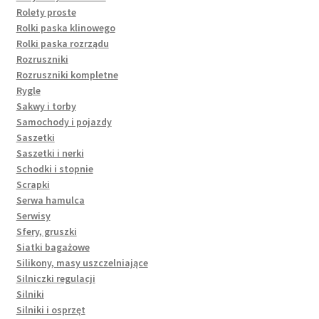
Rolety proste
Rolki paska klinowego
Rolki paska rozrządu
Rozruszniki
Rozruszniki kompletne
Rygle
Sakwy i torby
Samochody i pojazdy
Saszetki
Saszetki i nerki
Schodki i stopnie
Scrapki
Serwa hamulca
Serwisy
Sfery, gruszki
Siatki bagażowe
Silikony, masy uszczelniające
Silniczki regulacji
Silniki
Silniki i osprzęt