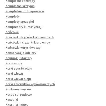
Kompletne rozrządy
Kompletne skrzynie
Kompletne turbosprężarki
Komplety
Komplety sprzęgieł
Kompresory klimatyzacji
Końcowe
Końcówki drążków kierowniczych
Końcówki i ciężarki kierownicy
Końcówki wtryskiwaczy
Konserwacja odzieży
Kopniaki, startery
Korbowody
Korki spustu oleju
Korki wlewu
Korki wlewu oleju
Korki zbiorników wyrównawczych
Kostiumy męskie
Kosze sprzęgłowe
Koszulki
Koszulki i bluzy