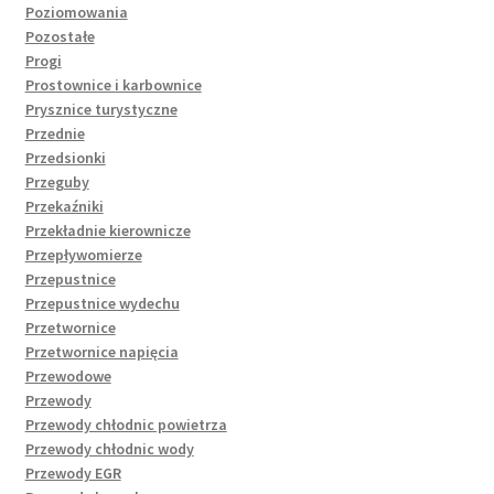
Poziomowania
Pozostałe
Progi
Prostownice i karbownice
Prysznice turystyczne
Przednie
Przedsionki
Przeguby
Przekaźniki
Przekładnie kierownicze
Przepływomierze
Przepustnice
Przepustnice wydechu
Przetwornice
Przetwornice napięcia
Przewodowe
Przewody
Przewody chłodnic powietrza
Przewody chłodnic wody
Przewody EGR