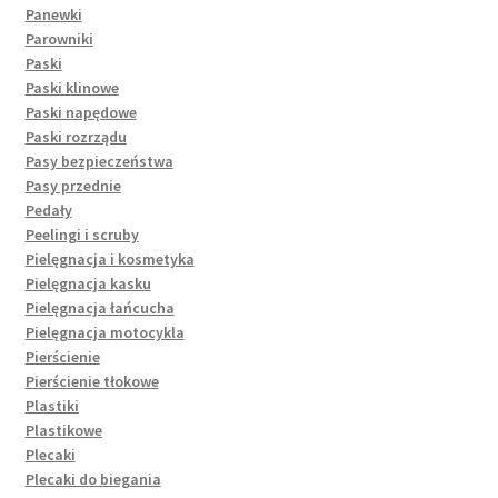
Panewki
Parowniki
Paski
Paski klinowe
Paski napędowe
Paski rozrządu
Pasy bezpieczeństwa
Pasy przednie
Pedały
Peelingi i scruby
Pielęgnacja i kosmetyka
Pielęgnacja kasku
Pielęgnacja łańcucha
Pielęgnacja motocykla
Pierścienie
Pierścienie tłokowe
Plastiki
Plastikowe
Plecaki
Plecaki do biegania