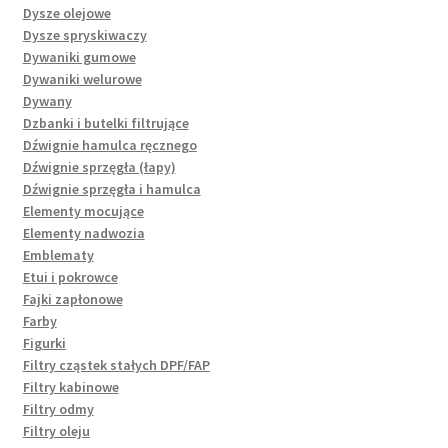
Dysze olejowe
Dysze spryskiwaczy
Dywaniki gumowe
Dywaniki welurowe
Dywany
Dzbanki i butelki filtrujące
Dźwignie hamulca ręcznego
Dźwignie sprzęgła (łapy)
Dźwignie sprzęgła i hamulca
Elementy mocujące
Elementy nadwozia
Emblematy
Etui i pokrowce
Fajki zapłonowe
Farby
Figurki
Filtry cząstek stałych DPF/FAP
Filtry kabinowe
Filtry odmy
Filtry oleju