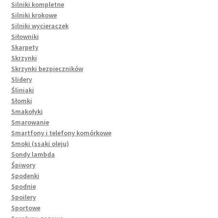
Silniki kompletne
Silniki krokowe
Silniki wycieraczek
Siłowniki
Skarpety
Skrzynki
Skrzynki bezpieczników
Slidery
Śliniaki
Słomki
Smakołyki
Smarowanie
Smartfony i telefony komórkowe
Smoki (ssaki oleju)
Sondy lambda
Śpiwory
Spodenki
Spodnie
Spoilery
Sportowe