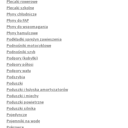
Plecaki rowerowe
Plecaki szkolne
Płyny chłodnicze
Płyny do FAP
Płyny do wspomagania
Płyny hamulcowe
Podkładki sprężyn zawieszenia
Podnośniki motocyklowe
Podnośniki szyb
Podpory (kobyłki)
Podpory półosi
Podpory wału
Podszybia
Poduszki
Poduszki i łożyska amortyzatorów
Poduszki i miechy
Poduszki powietrzne
Poduszki silnika
Pojedyncze
Pojemniki na wodę
Pokrowce