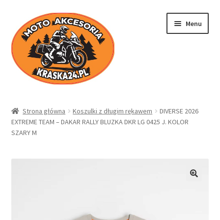
Przejdź
Przejdź
Menu
do
do
nawigacji
treści
Kraska24.pl
Strona główna
Koszulki z długim rękawem
DIVERSE 2026
EXTREME TEAM – DAKAR RALLY BLUZKA DKR LG 0425 J. KOLOR
Sklep
SZARY M
Koszyk
Moje konto
Regulamin