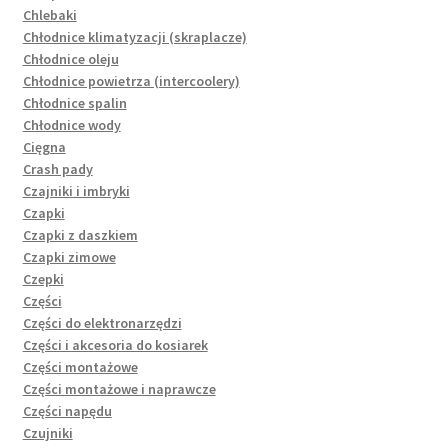
Chlebaki
Chłodnice klimatyzacji (skraplacze)
Chłodnice oleju
Chłodnice powietrza (intercoolery)
Chłodnice spalin
Chłodnice wody
Cięgna
Crash pady
Czajniki i imbryki
Czapki
Czapki z daszkiem
Czapki zimowe
Czepki
Części
Części do elektronarzędzi
Części i akcesoria do kosiarek
Części montażowe
Części montażowe i naprawcze
Części napędu
Czujniki