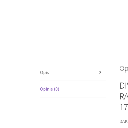
Op
Opis
DI
Opinie (0)
RA
17
DAK