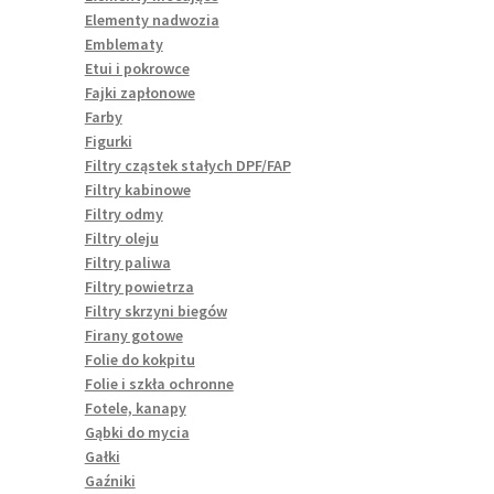
Elementy nadwozia
Emblematy
Etui i pokrowce
Fajki zapłonowe
Farby
Figurki
Filtry cząstek stałych DPF/FAP
Filtry kabinowe
Filtry odmy
Filtry oleju
Filtry paliwa
Filtry powietrza
Filtry skrzyni biegów
Firany gotowe
Folie do kokpitu
Folie i szkła ochronne
Fotele, kanapy
Gąbki do mycia
Gałki
Gaźniki