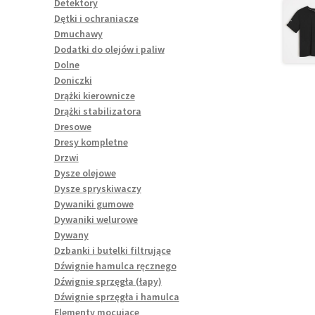
Detektory
Dętki i ochraniacze
Dmuchawy
Dodatki do olejów i paliw
Dolne
Doniczki
Drążki kierownicze
Drążki stabilizatora
Dresowe
Dresy kompletne
Drzwi
Dysze olejowe
Dysze spryskiwaczy
Dywaniki gumowe
Dywaniki welurowe
Dywany
Dzbanki i butelki filtrujące
Dźwignie hamulca ręcznego
Dźwignie sprzęgła (łapy)
Dźwignie sprzęgła i hamulca
Elementy mocujące