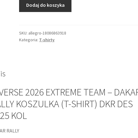
ilość
Dodaj do koszyka
DIVERSE
2026
EXTREME
TEAM
SKU:
allegro-18086863918
Kategoria:
T-shirty
-
DAKAR
RALLY
KOSZULKA
(T-
is
SHIRT)
DKR
VERSE 2026 EXTREME TEAM – DAKA
DES
LLY KOSZULKA (T-SHIRT) DKR DES
1725
KOL
25 KOL
AR RALLY