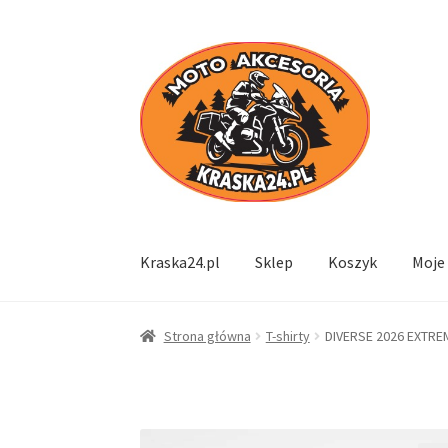
Przejdź
Przejdź
do
do
nawigacji
treści
Kraska24.pl
Sklep
Koszyk
Moje
Strona główna
T-shirty
DIVERSE 2026 EXTRE