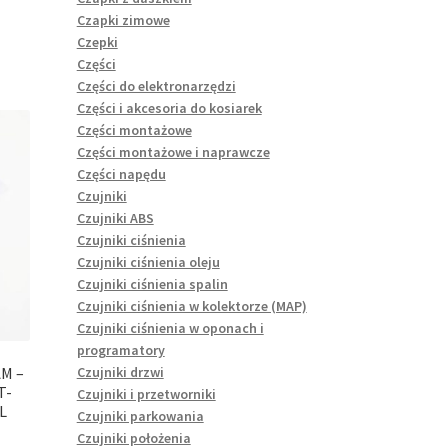
Czapki zimowe
Czepki
Części
Części do elektronarzędzi
Części i akcesoria do kosiarek
Części montażowe
Części montażowe i naprawcze
Części napędu
Czujniki
Czujniki ABS
Czujniki ciśnienia
Czujniki ciśnienia oleju
Czujniki ciśnienia spalin
Czujniki ciśnienia w kolektorze (MAP)
Czujniki ciśnienia w oponach i
programatory
Czujniki drzwi
M –
T-
Czujniki i przetworniki
L
Czujniki parkowania
Czujniki położenia