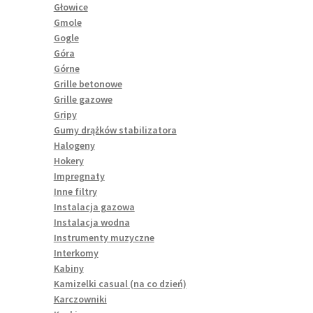
Głowice
Gmole
Gogle
Góra
Górne
Grille betonowe
Grille gazowe
Gripy
Gumy drążków stabilizatora
Halogeny
Hokery
Impregnaty
Inne filtry
Instalacja gazowa
Instalacja wodna
Instrumenty muzyczne
Interkomy
Kabiny
Kamizelki casual (na co dzień)
Karczowniki