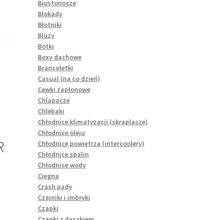
Biustonosze
Blokady
Błotniki
Bluzy
Botki
Boxy dachowe
Bransoletki
Casual (na co dzień)
Cewki zapłonowe
Chlapacze
Chlebaki
Chłodnice klimatyzacji (skraplacze)
Chłodnice oleju
R
Chłodnice powietrza (intercoolery)
Chłodnice spalin
Chłodnice wody
Cięgna
Crash pady
Czajniki i imbryki
Czapki
Czapki z daszkiem