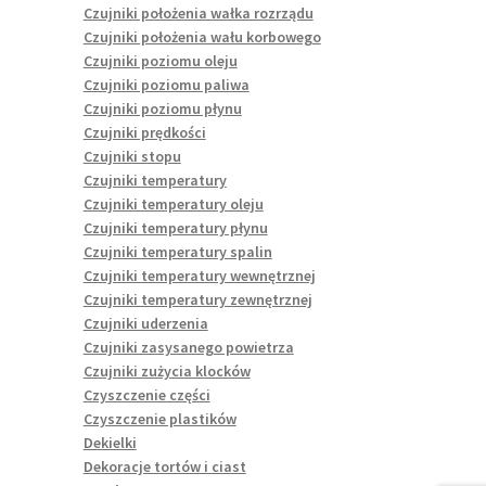
Czujniki położenia wałka rozrządu
Czujniki położenia wału korbowego
Czujniki poziomu oleju
Czujniki poziomu paliwa
Czujniki poziomu płynu
Czujniki prędkości
Czujniki stopu
Czujniki temperatury
Czujniki temperatury oleju
Czujniki temperatury płynu
Czujniki temperatury spalin
Czujniki temperatury wewnętrznej
Czujniki temperatury zewnętrznej
Czujniki uderzenia
Czujniki zasysanego powietrza
Czujniki zużycia klocków
Czyszczenie części
Czyszczenie plastików
Dekielki
Dekoracje tortów i ciast