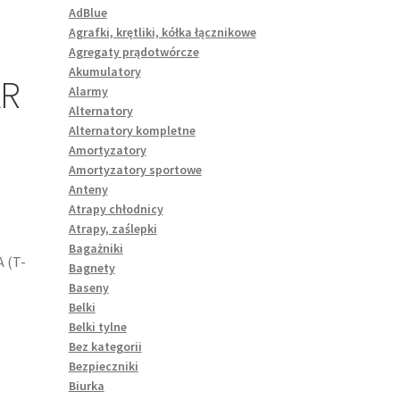
AdBlue
Agrafki, krętliki, kółka łącznikowe
Agregaty prądotwórcze
Akumulatory
KR
Alarmy
Alternatory
Alternatory kompletne
Amortyzatory
Amortyzatory sportowe
Anteny
Atrapy chłodnicy
Atrapy, zaślepki
Bagażniki
 (T-
Bagnety
Baseny
Belki
Belki tylne
Bez kategorii
Bezpieczniki
Biurka