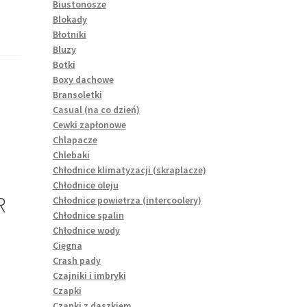
Biustonosze
Blokady
Błotniki
Bluzy
Botki
Boxy dachowe
Bransoletki
Casual (na co dzień)
Cewki zapłonowe
Chlapacze
Chlebaki
Chłodnice klimatyzacji (skraplacze)
Chłodnice oleju
R
Chłodnice powietrza (intercoolery)
Chłodnice spalin
Chłodnice wody
Cięgna
Crash pady
Czajniki i imbryki
Czapki
Czapki z daszkiem