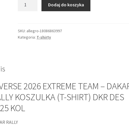
ilość
Dodaj do koszyka
DIVERSE
2026
EXTREME
TEAM
SKU:
allegro-18086863997
Kategoria:
T-shirty
-
DAKAR
RALLY
KOSZULKA
(T-
is
SHIRT)
DKR
VERSE 2026 EXTREME TEAM – DAKA
DES
LLY KOSZULKA (T-SHIRT) DKR DES
1725
KOL
25 KOL
AR RALLY