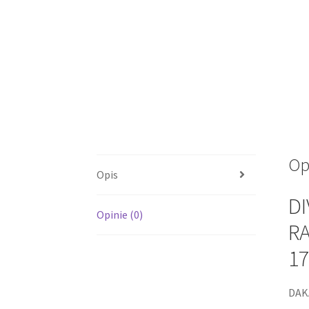
Op
Opis
DI
Opinie (0)
RA
17
DAK