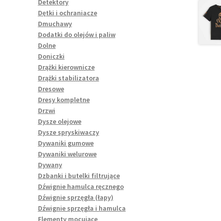
Detektory
Dętki i ochraniacze
Dmuchawy
Dodatki do olejów i paliw
Dolne
Doniczki
Drążki kierownicze
Drążki stabilizatora
Dresowe
Dresy kompletne
Drzwi
Dysze olejowe
Dysze spryskiwaczy
Dywaniki gumowe
Dywaniki welurowe
Dywany
Dzbanki i butelki filtrujące
Dźwignie hamulca ręcznego
Dźwignie sprzęgła (łapy)
Dźwignie sprzęgła i hamulca
Elementy mocujące