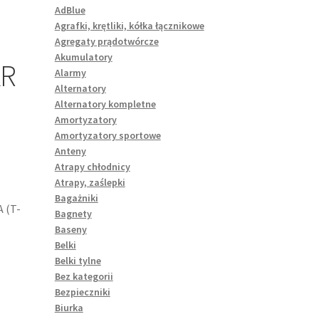
AdBlue
Agrafki, krętliki, kółka łącznikowe
Agregaty prądotwórcze
Akumulatory
KR
Alarmy
Alternatory
Alternatory kompletne
Amortyzatory
Amortyzatory sportowe
Anteny
Atrapy chłodnicy
Atrapy, zaślepki
Bagażniki
 (T-
Bagnety
Baseny
Belki
Belki tylne
Bez kategorii
Bezpieczniki
Biurka