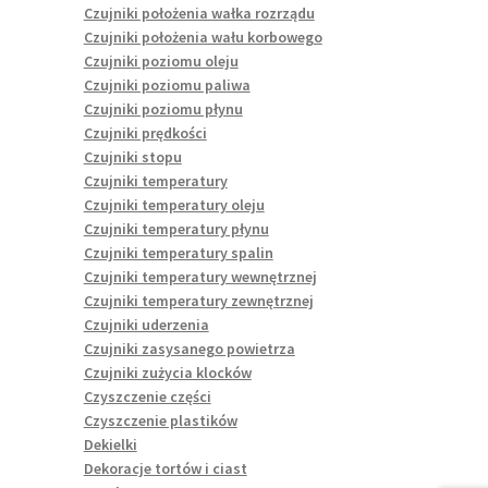
Czujniki położenia wałka rozrządu
Czujniki położenia wału korbowego
Czujniki poziomu oleju
Czujniki poziomu paliwa
Czujniki poziomu płynu
Czujniki prędkości
Czujniki stopu
Czujniki temperatury
Czujniki temperatury oleju
Czujniki temperatury płynu
Czujniki temperatury spalin
Czujniki temperatury wewnętrznej
Czujniki temperatury zewnętrznej
Czujniki uderzenia
Czujniki zasysanego powietrza
Czujniki zużycia klocków
Czyszczenie części
Czyszczenie plastików
Dekielki
Dekoracje tortów i ciast