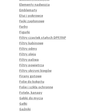
Elementy nadwozia
Emblematy
Etui i pokrowce
Fajki zapłonowe
Farby
Figurki
Filtry cząstek stałych DPF/FAP
Filtry kabinowe
Filtry odmy
Filtry oleju
Filtry paliwa
Filtry powietrza
Filtry skrzyni biegów
Firany gotowe
Folie do kokpitu
Folie i szkła ochronne
Fotele, kanapy
Gąbki do mycia
Gałki
Gaźniki