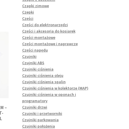
Czapki zimowe
Czepki
Części
Części do elektronarzędzi
Części i akcesoria do kosiarek
Części montażowe
Części montażowe i naprawcze
Części napędu
Czujniki
Czujniki ABS
Czujniki ciśnienia
Czujniki ciśnienia oleju
Czujniki ciśnienia spalin
Czujniki ciśnienia w kolektorze (MAP)
Czujniki ciśnienia w oponach i
programatory
Czujniki drzwi
M –
T-
Czujniki i przetworniki
L
Czujniki parkowania
Czujniki położenia