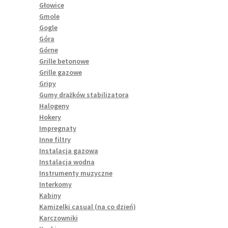
Głowice
Gmole
Gogle
Góra
Górne
Grille betonowe
Grille gazowe
Gripy
Gumy drążków stabilizatora
Halogeny
Hokery
Impregnaty
Inne filtry
Instalacja gazowa
Instalacja wodna
Instrumenty muzyczne
Interkomy
Kabiny
Kamizelki casual (na co dzień)
Karczowniki