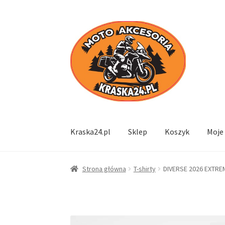
Przejdź
Przejdź
do
do
nawigacji
treści
Kraska24.pl
Sklep
Koszyk
Moje
Strona główna
T-shirty
DIVERSE 2026 EXTRE