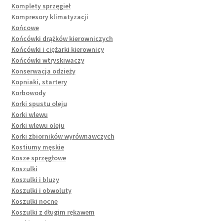
Komplety sprzęgieł
Kompresory klimatyzacji
Końcowe
Końcówki drążków kierowniczych
Końcówki i ciężarki kierownicy
Końcówki wtryskiwaczy
Konserwacja odzieży
Kopniaki, startery
Korbowody
Korki spustu oleju
Korki wlewu
Korki wlewu oleju
Korki zbiorników wyrównawczych
Kostiumy męskie
Kosze sprzęgłowe
Koszulki
Koszulki i bluzy
Koszulki i obwoluty
Koszulki nocne
Koszulki z długim rękawem