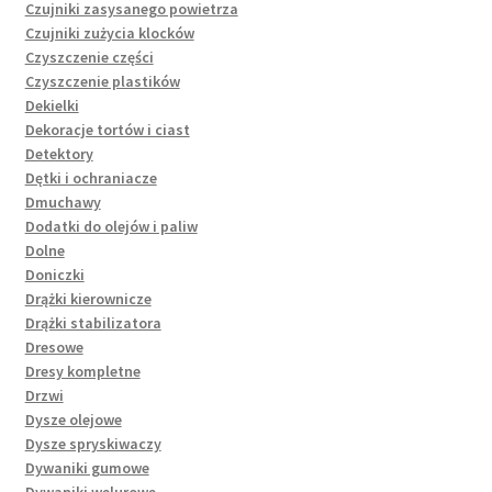
Czujniki zasysanego powietrza
Czujniki zużycia klocków
Czyszczenie części
Czyszczenie plastików
Dekielki
Dekoracje tortów i ciast
Detektory
Dętki i ochraniacze
Dmuchawy
Dodatki do olejów i paliw
Dolne
Doniczki
Drążki kierownicze
Drążki stabilizatora
Dresowe
Dresy kompletne
Drzwi
Dysze olejowe
Dysze spryskiwaczy
Dywaniki gumowe
Dywaniki welurowe