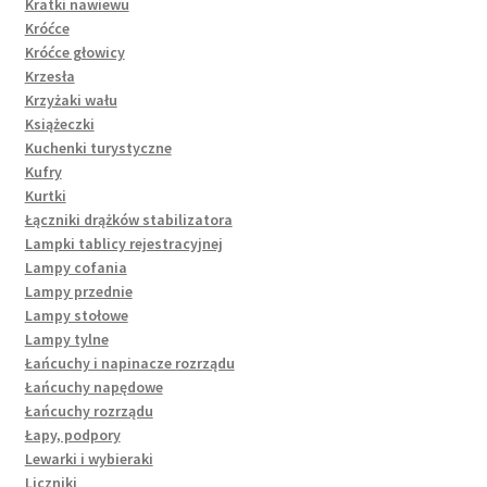
Kratki nawiewu
Króćce
Króćce głowicy
Krzesła
Krzyżaki wału
Książeczki
Kuchenki turystyczne
Kufry
Kurtki
Łączniki drążków stabilizatora
Lampki tablicy rejestracyjnej
Lampy cofania
Lampy przednie
Lampy stołowe
Lampy tylne
Łańcuchy i napinacze rozrządu
Łańcuchy napędowe
Łańcuchy rozrządu
Łapy, podpory
Lewarki i wybieraki
Liczniki