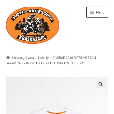
Przejdź
Przejdź
Menu
do
do
nawigacji
treści
Kraska24.pl
Strona główna
T-shirty
DIVERSE 2026 EXTREME TEAM –
DAKAR RALLY KOSZULKA (T-SHIRT) DKR LOGO 256 KOL
Sklep
Koszyk
Moje konto
Regulamin