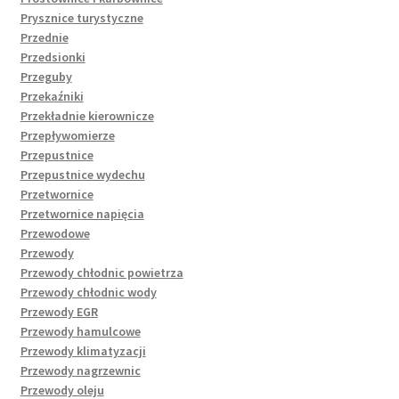
Prysznice turystyczne
Przednie
Przedsionki
Przeguby
Przekaźniki
Przekładnie kierownicze
Przepływomierze
Przepustnice
Przepustnice wydechu
Przetwornice
Przetwornice napięcia
Przewodowe
Przewody
Przewody chłodnic powietrza
Przewody chłodnic wody
Przewody EGR
Przewody hamulcowe
Przewody klimatyzacji
Przewody nagrzewnic
Przewody oleju