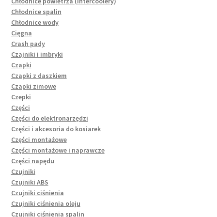
Chłodnice powietrza (intercoolery)
Chłodnice spalin
Chłodnice wody
Cięgna
Crash pady
Czajniki i imbryki
Czapki
Czapki z daszkiem
Czapki zimowe
Czepki
Części
Części do elektronarzędzi
Części i akcesoria do kosiarek
Części montażowe
Części montażowe i naprawcze
Części napędu
Czujniki
Czujniki ABS
Czujniki ciśnienia
Czujniki ciśnienia oleju
Czujniki ciśnienia spalin