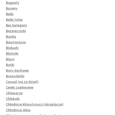
Bagnety
Baseny
Belki
Belki tylne
Bez kategorii
Bezpieczniki
Biurka
Biustonosze
Blokady
Błotniki
Bluzy
Botki
Boxy dachowe
Bransoletki
Casual (na co dzień)
Cewki zapłonowe
Chlapacze
Chlebaki
Chłodnice klimatyzacji (skraplacze)
Chłodnice oleju