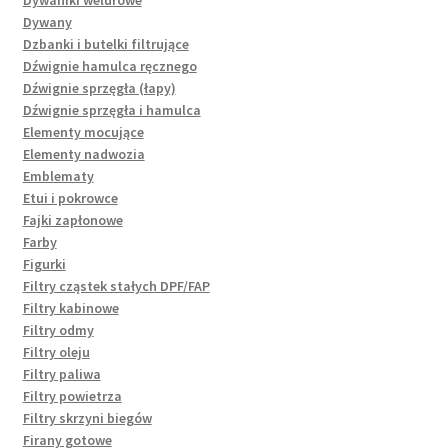
Dywany
Dzbanki i butelki filtrujące
Dźwignie hamulca ręcznego
Dźwignie sprzęgła (łapy)
Dźwignie sprzęgła i hamulca
Elementy mocujące
Elementy nadwozia
Emblematy
Etui i pokrowce
Fajki zapłonowe
Farby
Figurki
Filtry cząstek stałych DPF/FAP
Filtry kabinowe
Filtry odmy
Filtry oleju
Filtry paliwa
Filtry powietrza
Filtry skrzyni biegów
Firany gotowe