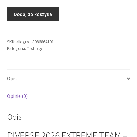
ilość
Dodaj do koszyka
DIVERSE
2026
EXTREME
TEAM
SKU:
allegro-18086864101
Kategoria:
T-shirty
-
DAKAR
RALLY
KOSZULKA
Opis
(T-
SHIRT)
DKR
Opinie (0)
LOGO
256
Opis
KOL
DIVERSE 2026 EXTREME TEAM –