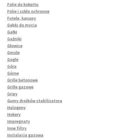
Folie do kokpitu
Folie i szkła ochronne
Fotele, kanapy
Gąbki do mycia
Gałki
Gaźniki
Głowice
Gmole
Gogle
Góra
Górne
Grille betonowe
Grille gazowe
Gripy
Gumy drążków stabilizatora
Halogeny
Hokery
Impregnaty
Inne filtry
Instalacja gazowa