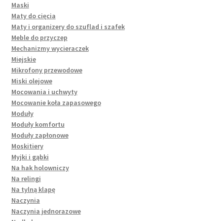
Maski
Maty do cięcia
Maty i organizery do szuflad i szafek
Meble do przyczep
Mechanizmy wycieraczek
Miejskie
Mikrofony przewodowe
Miski olejowe
Mocowania i uchwyty
Mocowanie koła zapasowego
Moduły
Moduły komfortu
Moduły zapłonowe
Moskitiery
Myjki i gąbki
Na hak holowniczy
Na relingi
Na tylną klapę
Naczynia
Naczynia jednorazowe