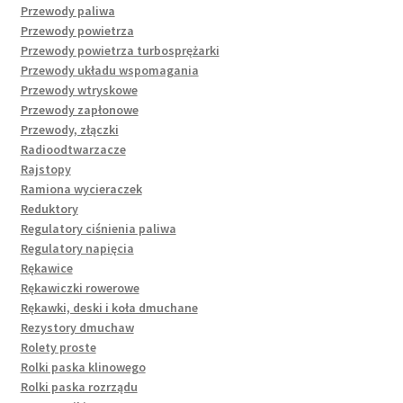
Przewody paliwa
Przewody powietrza
Przewody powietrza turbosprężarki
Przewody układu wspomagania
Przewody wtryskowe
Przewody zapłonowe
Przewody, złączki
Radioodtwarzacze
Rajstopy
Ramiona wycieraczek
Reduktory
Regulatory ciśnienia paliwa
Regulatory napięcia
Rękawice
Rękawiczki rowerowe
Rękawki, deski i koła dmuchane
Rezystory dmuchaw
Rolety proste
Rolki paska klinowego
Rolki paska rozrządu