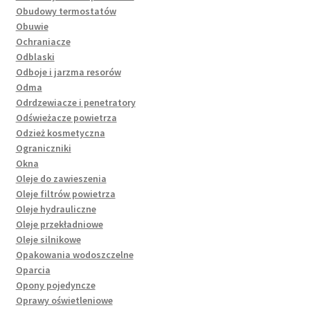
Obudowy termostatów
Obuwie
Ochraniacze
Odblaski
Odboje i jarzma resorów
Odma
Odrdzewiacze i penetratory
Odświeżacze powietrza
Odzież kosmetyczna
Ograniczniki
Okna
Oleje do zawieszenia
Oleje filtrów powietrza
Oleje hydrauliczne
Oleje przekładniowe
Oleje silnikowe
Opakowania wodoszczelne
Oparcia
Opony pojedyncze
Oprawy oświetleniowe