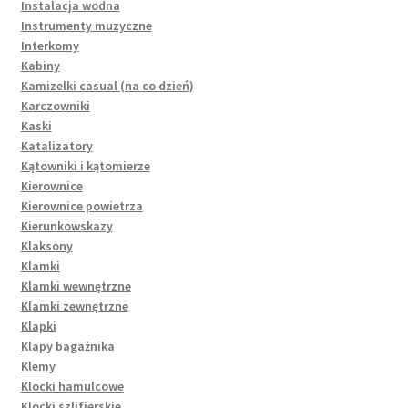
Instalacja wodna
Instrumenty muzyczne
Interkomy
Kabiny
Kamizelki casual (na co dzień)
Karczowniki
Kaski
Katalizatory
Kątowniki i kątomierze
Kierownice
Kierownice powietrza
Kierunkowskazy
Klaksony
Klamki
Klamki wewnętrzne
Klamki zewnętrzne
Klapki
Klapy bagażnika
Klemy
Klocki hamulcowe
Klocki szlifierskie