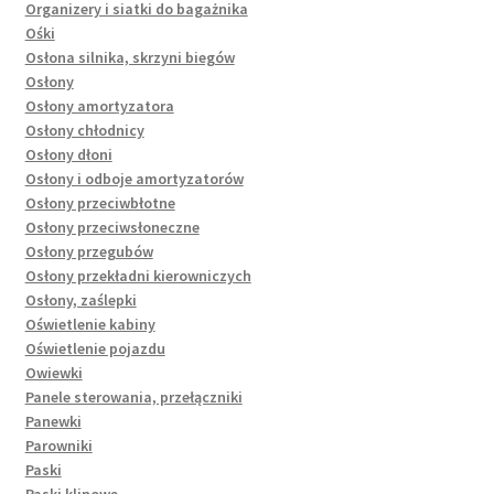
Organizery i siatki do bagażnika
Ośki
Osłona silnika, skrzyni biegów
Osłony
Osłony amortyzatora
Osłony chłodnicy
Osłony dłoni
Osłony i odboje amortyzatorów
Osłony przeciwbłotne
Osłony przeciwsłoneczne
Osłony przegubów
Osłony przekładni kierowniczych
Osłony, zaślepki
Oświetlenie kabiny
Oświetlenie pojazdu
Owiewki
Panele sterowania, przełączniki
Panewki
Parowniki
Paski
Paski klinowe