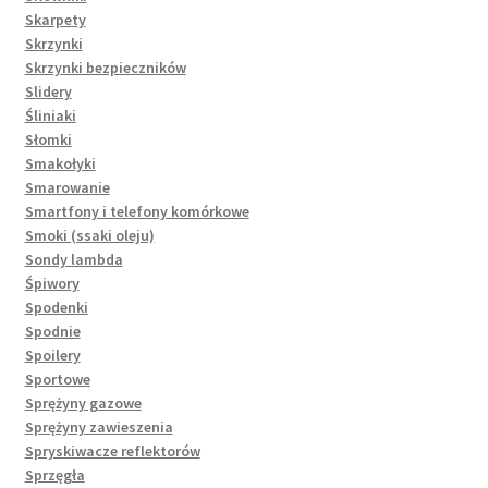
Skarpety
Skrzynki
Skrzynki bezpieczników
Slidery
Śliniaki
Słomki
Smakołyki
Smarowanie
Smartfony i telefony komórkowe
Smoki (ssaki oleju)
Sondy lambda
Śpiwory
Spodenki
Spodnie
Spoilery
Sportowe
Sprężyny gazowe
Sprężyny zawieszenia
Spryskiwacze reflektorów
Sprzęgła