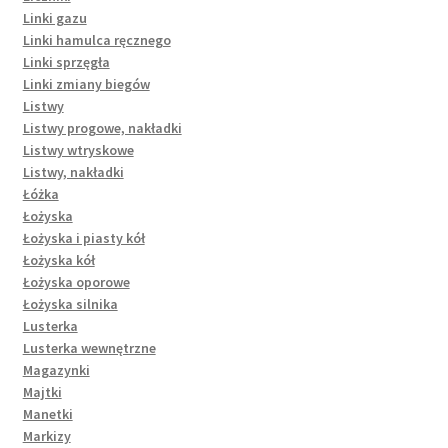
Linki gazu
Linki hamulca ręcznego
Linki sprzęgła
Linki zmiany biegów
Listwy
Listwy progowe, nakładki
Listwy wtryskowe
Listwy, nakładki
Łóżka
Łożyska
Łożyska i piasty kół
Łożyska kół
Łożyska oporowe
Łożyska silnika
Lusterka
Lusterka wewnętrzne
Magazynki
Majtki
Manetki
Markizy