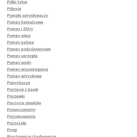
Półki tylne
Półosie
Pompki spryskiwaczy
Pompy hamulcowe
Pompy i filtry
Pompy oleju
Pompy paliwa
Pompy podciśnieniowe
Pompy sprzęgła
Pompy wody
Pompy wspomagania
Pompy wtryskowe
Popychacze
Postacie z bajek
Poszewki
Poszycia słupków
Potencjometry
Poziomowania
Pozostałe
Progi
Prostownice i karbownice