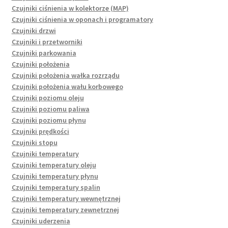
Czujniki ciśnienia w kolektorze (MAP)
Czujniki ciśnienia w oponach i programatory
Czujniki drzwi
Czujniki i przetworniki
Czujniki parkowania
Czujniki położenia
Czujniki położenia wałka rozrządu
Czujniki położenia wału korbowego
Czujniki poziomu oleju
Czujniki poziomu paliwa
Czujniki poziomu płynu
Czujniki prędkości
Czujniki stopu
Czujniki temperatury
Czujniki temperatury oleju
Czujniki temperatury płynu
Czujniki temperatury spalin
Czujniki temperatury wewnętrznej
Czujniki temperatury zewnętrznej
Czujniki uderzenia