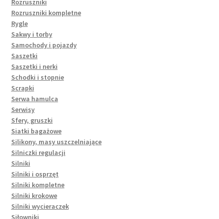
Rozruszniki
Rozruszniki kompletne
Rygle
Sakwy i torby
Samochody i pojazdy
Saszetki
Saszetki i nerki
Schodki i stopnie
Scrapki
Serwa hamulca
Serwisy
Sfery, gruszki
Siatki bagażowe
Silikony, masy uszczelniające
Silniczki regulacji
Silniki
Silniki i osprzęt
Silniki kompletne
Silniki krokowe
Silniki wycieraczek
Siłowniki