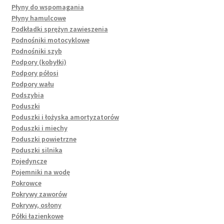
Płyny do wspomagania
Płyny hamulcowe
Podkładki sprężyn zawieszenia
Podnośniki motocyklowe
Podnośniki szyb
Podpory (kobyłki)
Podpory półosi
Podpory wału
Podszybia
Poduszki
Poduszki i łożyska amortyzatorów
Poduszki i miechy
Poduszki powietrzne
Poduszki silnika
Pojedyncze
Pojemniki na wodę
Pokrowce
Pokrywy zaworów
Pokrywy, osłony
Półki łazienkowe