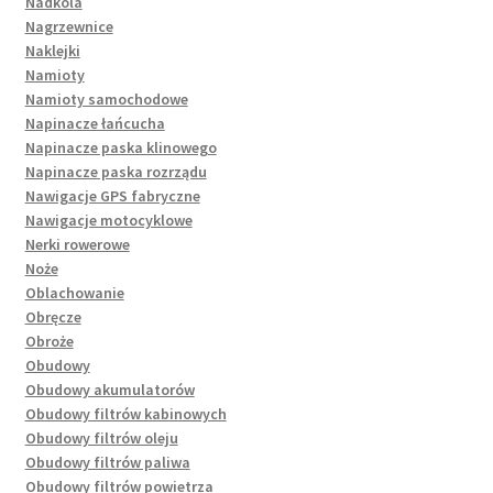
Nadkola
Nagrzewnice
Naklejki
Namioty
Namioty samochodowe
Napinacze łańcucha
Napinacze paska klinowego
Napinacze paska rozrządu
Nawigacje GPS fabryczne
Nawigacje motocyklowe
Nerki rowerowe
Noże
Oblachowanie
Obręcze
Obroże
Obudowy
Obudowy akumulatorów
Obudowy filtrów kabinowych
Obudowy filtrów oleju
Obudowy filtrów paliwa
Obudowy filtrów powietrza