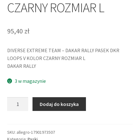
CZARNY ROZMIAR L
95,40
zł
DIVERSE EXTREME TEAM – DAKAR RALLY PASEK DKR
LOOPS V KOLOR CZARNY ROZMIAR L
DAKAR RALLY
3 w magazynie
ilość
Dodaj do koszyka
DIVERSE
EXTREME
TEAM
-
SKU:
allegro-17901973507
Kategoria:
Paski
DAKAR