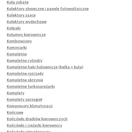
Koła zębate
Kolektory słoneczne i panele fotowoltaiczne
Kolektory ssące
Kolektory wydechowe
Kołpaki
Kolumny kierownicze
Kombinezony
Kominiarki
Kompletne
Kompletne cylindry
Kompletne haki holownicze (belka + kula)
Kompletne rozrządy
Kompletne skrzynie
Kompletne turbosprężarki
Komplety
Komplety sprzęgieł
Kompresory klimatyzacji
Końcowe
Końcówki drążków kierowniczych
Końcówki i ciężarki kierownicy
Końcówki wtryskiwaczy