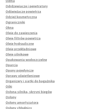
Odma
Odrdzewiacze i penetratory
Odświeżacze powietrza
Odzież kosmetyczna
Ograniczniki
Okna
Oleje do zawieszenia
Oleje filtrów powietrza
Oleje hydrauliczne
Oleje przekładniowe
Oleje silnikowe
Opakowania wodoszczelne
Oparcia
Opony pojedyncze
Oprawy oświetleniowe
Organizery i siatki do bagażnika
Ośki
Osłona silnika, skrzyni biegów
Osłony
Osłony amortyzatora
Osłony chłodnicy