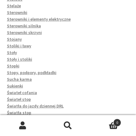
Stelaże
Sterowniki
Sterowniki i elementy elektryczne
Sterowniki silnika
Sterowniki skrzyni
Stojany
Stoliki i ławy
Stoły
Stoły i stoliki
Stopki
Stopy, podpory, podkładki
Sucha karma
Sukienki
Świateł cofania
Świateł stop
Światła do jazdy dziennej DRL
Światła stop
Świece
0
Sworznie wahaczy
Szukaj:
Szukaj
Synchronizatory