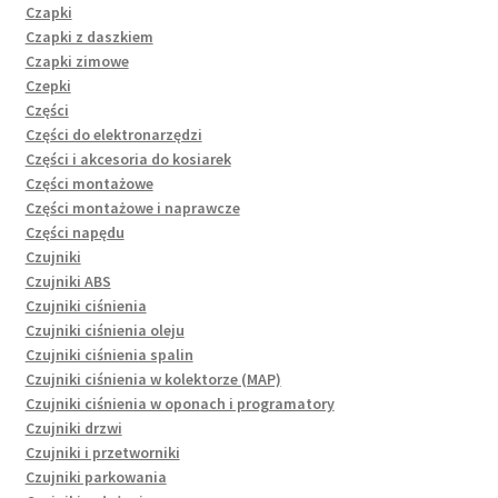
Czapki
Czapki z daszkiem
Czapki zimowe
Czepki
Części
Części do elektronarzędzi
Części i akcesoria do kosiarek
Części montażowe
Części montażowe i naprawcze
Części napędu
Czujniki
Czujniki ABS
Czujniki ciśnienia
Czujniki ciśnienia oleju
Czujniki ciśnienia spalin
Czujniki ciśnienia w kolektorze (MAP)
Czujniki ciśnienia w oponach i programatory
Czujniki drzwi
Czujniki i przetworniki
Czujniki parkowania