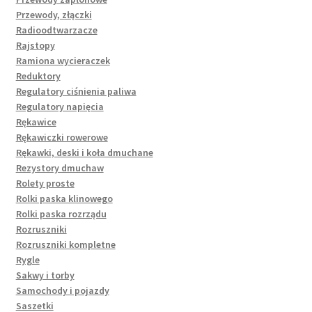
Przewody, złączki
Radioodtwarzacze
Rajstopy
Ramiona wycieraczek
Reduktory
Regulatory ciśnienia paliwa
Regulatory napięcia
Rękawice
Rękawiczki rowerowe
Rękawki, deski i koła dmuchane
Rezystory dmuchaw
Rolety proste
Rolki paska klinowego
Rolki paska rozrządu
Rozruszniki
Rozruszniki kompletne
Rygle
Sakwy i torby
Samochody i pojazdy
Saszetki