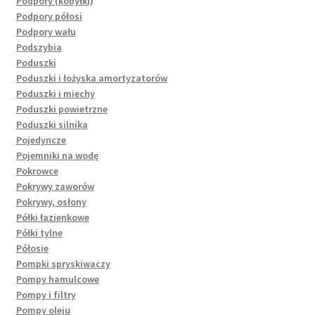
Podpory (kobyłki)
Podpory półosi
Podpory wału
Podszybia
Poduszki
Poduszki i łożyska amortyzatorów
Poduszki i miechy
Poduszki powietrzne
Poduszki silnika
Pojedyncze
Pojemniki na wodę
Pokrowce
Pokrywy zaworów
Pokrywy, osłony
Półki łazienkowe
Półki tylne
Półosie
Pompki spryskiwaczy
Pompy hamulcowe
Pompy i filtry
Pompy oleju