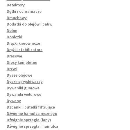
Detektory
Dętki i ochraniacze
Dmuchawy
Dodatki do olejów i paliw
Dolne
Doniczki
Drążki kierownicze
Drążki stabilizatora
Dresowe
Dresy kompletne
Drzwi
Dysze olejowe
Dysze spryskiwaczy
Dywaniki gumowe
Dywaniki welurowe
Dywany
Dzbanki i butelki filtrujące
Dźwignie hamulca ręcznego
Dźwignie sprzęgła (łapy)
Dźwignie sprzęgła i hamulca