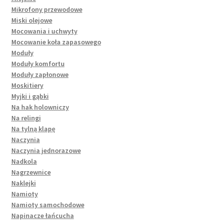
Mikrofony przewodowe
Miski olejowe
Mocowania i uchwyty
Mocowanie koła zapasowego
Moduły
Moduły komfortu
Moduły zapłonowe
Moskitiery
Myjki i gąbki
Na hak holowniczy
Na relingi
Na tylną klapę
Naczynia
Naczynia jednorazowe
Nadkola
Nagrzewnice
Naklejki
Namioty
Namioty samochodowe
Napinacze łańcucha