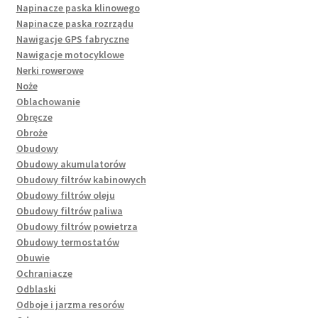
Napinacze paska klinowego
Napinacze paska rozrządu
Nawigacje GPS fabryczne
Nawigacje motocyklowe
Nerki rowerowe
Noże
Oblachowanie
Obręcze
Obroże
Obudowy
Obudowy akumulatorów
Obudowy filtrów kabinowych
Obudowy filtrów oleju
Obudowy filtrów paliwa
Obudowy filtrów powietrza
Obudowy termostatów
Obuwie
Ochraniacze
Odblaski
Odboje i jarzma resorów