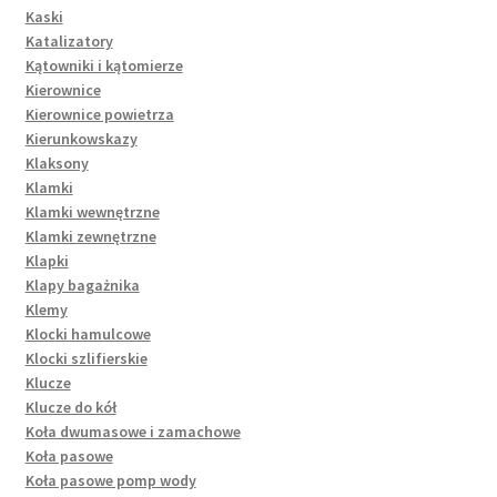
Kaski
Katalizatory
Kątowniki i kątomierze
Kierownice
Kierownice powietrza
Kierunkowskazy
Klaksony
Klamki
Klamki wewnętrzne
Klamki zewnętrzne
Klapki
Klapy bagażnika
Klemy
Klocki hamulcowe
Klocki szlifierskie
Klucze
Klucze do kół
Koła dwumasowe i zamachowe
Koła pasowe
Koła pasowe pomp wody