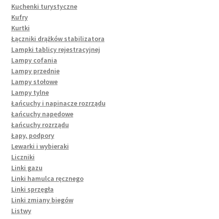
Kuchenki turystyczne
Kufry
Kurtki
Łączniki drążków stabilizatora
Lampki tablicy rejestracyjnej
Lampy cofania
Lampy przednie
Lampy stołowe
Lampy tylne
Łańcuchy i napinacze rozrządu
Łańcuchy napędowe
Łańcuchy rozrządu
Łapy, podpory
Lewarki i wybieraki
Liczniki
Linki gazu
Linki hamulca ręcznego
Linki sprzęgła
Linki zmiany biegów
Listwy