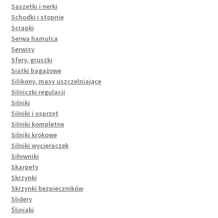
Saszetki i nerki
Schodki i stopnie
Scrapki
Serwa hamulca
Serwisy
Sfery, gruszki
Siatki bagażowe
Silikony, masy uszczelniające
Silniczki regulacji
Silniki
Silniki i osprzęt
Silniki kompletne
Silniki krokowe
Silniki wycieraczek
Siłowniki
Skarpety
Skrzynki
Skrzynki bezpieczników
Slidery
Śliniaki