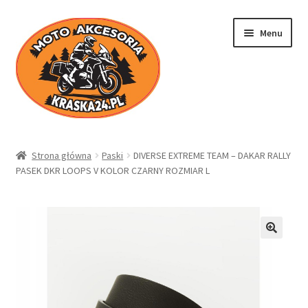
Przejdź
Przejdź
Menu
do
do
nawigacji
treści
Kraska24.pl
Strona główna
Paski
DIVERSE EXTREME TEAM – DAKAR RALLY
PASEK DKR LOOPS V KOLOR CZARNY ROZMIAR L
Sklep
Koszyk
Moje konto
Regulamin