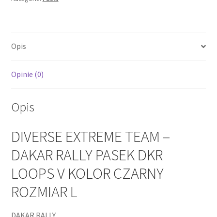
RALLY
PASEK
DKR
Opis
LOOPS
V
KOLOR
Opinie (0)
CZARNY
ROZMIAR
Opis
L
DIVERSE EXTREME TEAM –
DAKAR RALLY PASEK DKR
LOOPS V KOLOR CZARNY
ROZMIAR L
DAKAR RALLY