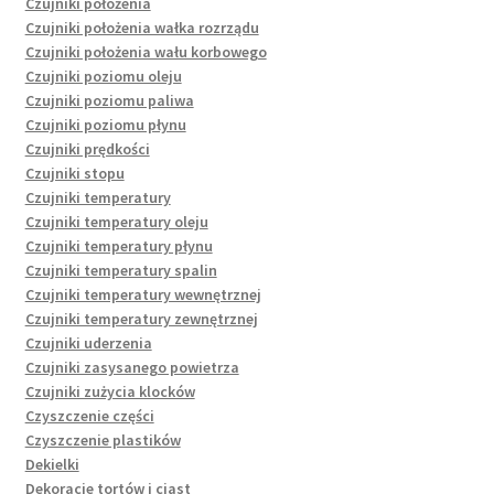
Czujniki położenia
Czujniki położenia wałka rozrządu
Czujniki położenia wału korbowego
Czujniki poziomu oleju
Czujniki poziomu paliwa
Czujniki poziomu płynu
Czujniki prędkości
Czujniki stopu
Czujniki temperatury
Czujniki temperatury oleju
Czujniki temperatury płynu
Czujniki temperatury spalin
Czujniki temperatury wewnętrznej
Czujniki temperatury zewnętrznej
Czujniki uderzenia
Czujniki zasysanego powietrza
Czujniki zużycia klocków
Czyszczenie części
Czyszczenie plastików
Dekielki
Dekoracje tortów i ciast