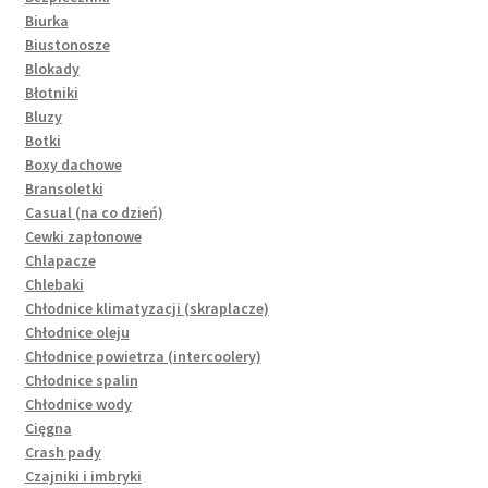
Biurka
Biustonosze
Blokady
Błotniki
Bluzy
Botki
Boxy dachowe
Bransoletki
Casual (na co dzień)
Cewki zapłonowe
Chlapacze
Chlebaki
Chłodnice klimatyzacji (skraplacze)
Chłodnice oleju
Chłodnice powietrza (intercoolery)
Chłodnice spalin
Chłodnice wody
Cięgna
Crash pady
Czajniki i imbryki