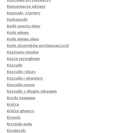
Konserwacja odzieży
Kopniaki, startery
Korbowody
Korki spustu oleju
Korki wlewu
Korki wlewu oleju
Korki zbiorników wyrównawczych
Kostiumy męskie
Kosze sprzęgłowe
Koszulki
Koszulki i bluzy
Koszulki i obwoluty
Koszulki nocne
Koszulki z długim rękawem
Kratki nawiewu
Króćce
Króćce głowicy
Krzesła
Krzyżaki wału
Książeczki