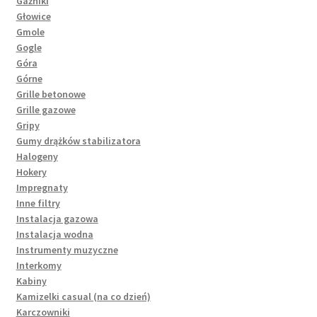
Gaźniki
Głowice
Gmole
Gogle
Góra
Górne
Grille betonowe
Grille gazowe
Gripy
Gumy drążków stabilizatora
Halogeny
Hokery
Impregnaty
Inne filtry
Instalacja gazowa
Instalacja wodna
Instrumenty muzyczne
Interkomy
Kabiny
Kamizelki casual (na co dzień)
Karczowniki