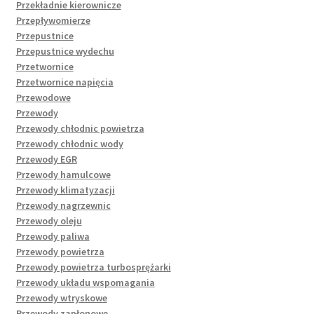
Przekładnie kierownicze
Przepływomierze
Przepustnice
Przepustnice wydechu
Przetwornice
Przetwornice napięcia
Przewodowe
Przewody
Przewody chłodnic powietrza
Przewody chłodnic wody
Przewody EGR
Przewody hamulcowe
Przewody klimatyzacji
Przewody nagrzewnic
Przewody oleju
Przewody paliwa
Przewody powietrza
Przewody powietrza turbosprężarki
Przewody układu wspomagania
Przewody wtryskowe
Przewody zapłonowe