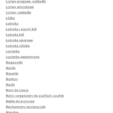
Listwy progowe, nakładki
Listwy wtryskowe
Listwy, nakładki
Łóżka
Łożyska
Łożyska i piasty kół
Łożyska kół
Łożyska oporowe
Łożyska silnika
Lusterka
Lusterka wewnętrzne
Magazynki
Majtki
Manetki
Markizy
Maski
Maty do cięcia
Maty i organizery do szuflad i szafek
Meble do przyczep
Mechanizmy wycieraczek
Miejskie