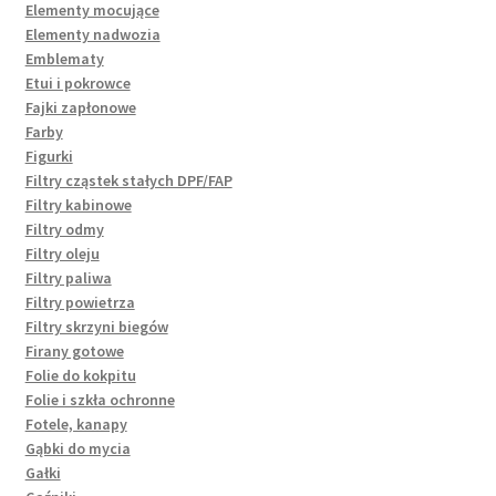
Elementy mocujące
Elementy nadwozia
Emblematy
Etui i pokrowce
Fajki zapłonowe
Farby
Figurki
Filtry cząstek stałych DPF/FAP
Filtry kabinowe
Filtry odmy
Filtry oleju
Filtry paliwa
Filtry powietrza
Filtry skrzyni biegów
Firany gotowe
Folie do kokpitu
Folie i szkła ochronne
Fotele, kanapy
Gąbki do mycia
Gałki