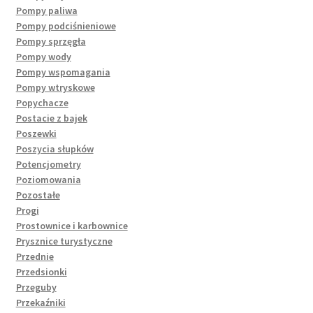
Pompy paliwa
Pompy podciśnieniowe
Pompy sprzęgła
Pompy wody
Pompy wspomagania
Pompy wtryskowe
Popychacze
Postacie z bajek
Poszewki
Poszycia słupków
Potencjometry
Poziomowania
Pozostałe
Progi
Prostownice i karbownice
Prysznice turystyczne
Przednie
Przedsionki
Przeguby
Przekaźniki