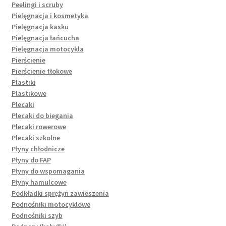
Peelingi i scruby
Pielęgnacja i kosmetyka
Pielęgnacja kasku
Pielęgnacja łańcucha
Pielęgnacja motocykla
Pierścienie
Pierścienie tłokowe
Plastiki
Plastikowe
Plecaki
Plecaki do biegania
Plecaki rowerowe
Plecaki szkolne
Płyny chłodnicze
Płyny do FAP
Płyny do wspomagania
Płyny hamulcowe
Podkładki sprężyn zawieszenia
Podnośniki motocyklowe
Podnośniki szyb