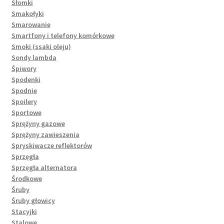
Słomki
Smakołyki
Smarowanie
Smartfony i telefony komórkowe
Smoki (ssaki oleju)
Sondy lambda
Śpiwory
Spodenki
Spodnie
Spoilery
Sportowe
Sprężyny gazowe
Sprężyny zawieszenia
Spryskiwacze reflektorów
Sprzęgła
Sprzęgła alternatora
Środkowe
Śruby
Śruby głowicy
Stacyjki
Stalowe