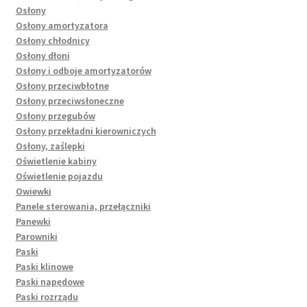
Osłony
Osłony amortyzatora
Osłony chłodnicy
Osłony dłoni
Osłony i odboje amortyzatorów
Osłony przeciwbłotne
Osłony przeciwsłoneczne
Osłony przegubów
Osłony przekładni kierowniczych
Osłony, zaślepki
Oświetlenie kabiny
Oświetlenie pojazdu
Owiewki
Panele sterowania, przełączniki
Panewki
Parowniki
Paski
Paski klinowe
Paski napędowe
Paski rozrządu