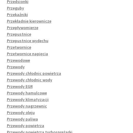
Przedsionki
Przeguby
Przekaźniki
Przekładnie kierownicze
Przepływomierze
Przepustnice
Przepustnice wydechu
Przetwornice
Przetwornice napięcia
Przewodowe
Przewody
Przewody chłodnic powietrza
Przewody chłodnic wody
Przewody EGR
Przewody hamulcowe
Przewody klimatyzacji
Przewody nagrzewnic
Przewody oleju
Przewody paliwa
Przewody powietrza
Przewody powietrza turbosprężarki