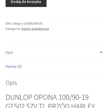
Dodaj do koszyka
DUNLOP
OPONA
100/90-
19
SKU:
allegro-18086188536
Kategoria:
Opony pojedyncze
GT502
57V
TL
PRZÓD
Opis
HARLEY
DAVIDSON
DOT
Opinie (0)
14/2024
Opis
DUNLOP OPONA 100/90-19
GT502 57V TL PRZÓD HARLEY