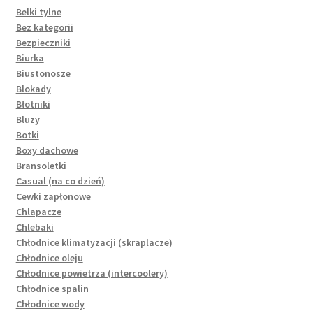
Belki tylne
Bez kategorii
Bezpieczniki
Biurka
Biustonosze
Blokady
Błotniki
Bluzy
Botki
Boxy dachowe
Bransoletki
Casual (na co dzień)
Cewki zapłonowe
Chlapacze
Chlebaki
Chłodnice klimatyzacji (skraplacze)
Chłodnice oleju
Chłodnice powietrza (intercoolery)
Chłodnice spalin
Chłodnice wody