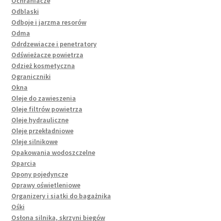
Ochraniacze
Odblaski
Odboje i jarzma resorów
Odma
Odrdzewiacze i penetratory
Odświeżacze powietrza
Odzież kosmetyczna
Ograniczniki
Okna
Oleje do zawieszenia
Oleje filtrów powietrza
Oleje hydrauliczne
Oleje przekładniowe
Oleje silnikowe
Opakowania wodoszczelne
Oparcia
Opony pojedyncze
Oprawy oświetleniowe
Organizery i siatki do bagażnika
Ośki
Osłona silnika, skrzyni biegów