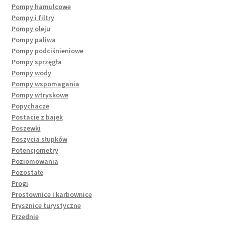
Pompy hamulcowe
Pompy i filtry
Pompy oleju
Pompy paliwa
Pompy podciśnieniowe
Pompy sprzęgła
Pompy wody
Pompy wspomagania
Pompy wtryskowe
Popychacze
Postacie z bajek
Poszewki
Poszycia słupków
Potencjometry
Poziomowania
Pozostałe
Progi
Prostownice i karbownice
Prysznice turystyczne
Przednie