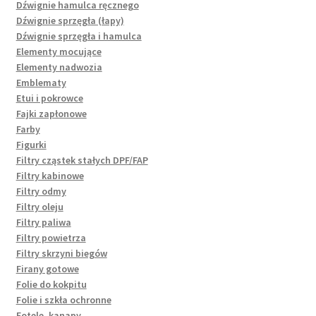
Dźwignie hamulca ręcznego
Dźwignie sprzęgła (łapy)
Dźwignie sprzęgła i hamulca
Elementy mocujące
Elementy nadwozia
Emblematy
Etui i pokrowce
Fajki zapłonowe
Farby
Figurki
Filtry cząstek stałych DPF/FAP
Filtry kabinowe
Filtry odmy
Filtry oleju
Filtry paliwa
Filtry powietrza
Filtry skrzyni biegów
Firany gotowe
Folie do kokpitu
Folie i szkła ochronne
Fotele, kanapy