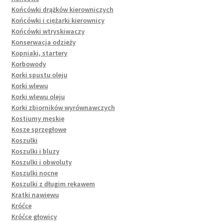
Końcówki drążków kierowniczych
Końcówki i ciężarki kierownicy
Końcówki wtryskiwaczy
Konserwacja odzieży
Kopniaki, startery
Korbowody
Korki spustu oleju
Korki wlewu
Korki wlewu oleju
Korki zbiorników wyrównawczych
Kostiumy męskie
Kosze sprzęgłowe
Koszulki
Koszulki i bluzy
Koszulki i obwoluty
Koszulki nocne
Koszulki z długim rękawem
Kratki nawiewu
Króćce
Króćce głowicy