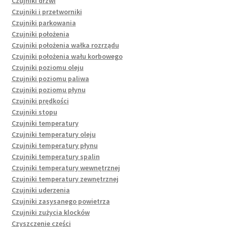
Czujniki drzwi
Czujniki i przetworniki
Czujniki parkowania
Czujniki położenia
Czujniki położenia wałka rozrządu
Czujniki położenia wału korbowego
Czujniki poziomu oleju
Czujniki poziomu paliwa
Czujniki poziomu płynu
Czujniki prędkości
Czujniki stopu
Czujniki temperatury
Czujniki temperatury oleju
Czujniki temperatury płynu
Czujniki temperatury spalin
Czujniki temperatury wewnętrznej
Czujniki temperatury zewnętrznej
Czujniki uderzenia
Czujniki zasysanego powietrza
Czujniki zużycia klocków
Czyszczenie części