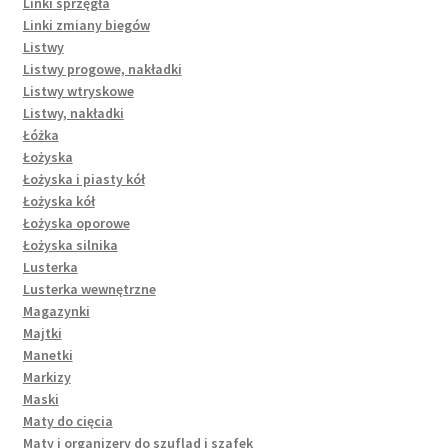
Linki sprzęgła
Linki zmiany biegów
Listwy
Listwy progowe, nakładki
Listwy wtryskowe
Listwy, nakładki
Łóżka
Łożyska
Łożyska i piasty kół
Łożyska kół
Łożyska oporowe
Łożyska silnika
Lusterka
Lusterka wewnętrzne
Magazynki
Majtki
Manetki
Markizy
Maski
Maty do cięcia
Maty i organizery do szuflad i szafek