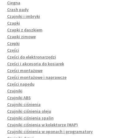
Cięgna
Crash pady
Czajniki i imbryki
Czapki
Czapki z daszkiem
Czapki zimowe
Czepki
Części
Części do elektronarzędzi
Części i akcesoria do kosiarek
Części montażowe
Części montażowe i naprawcze
Części napędu
Czujniki
Czujniki ABS
Czujniki ciśnienia
Czujniki ciśnienia oleju
Czujniki ciśnienia spalin
Czujniki ciśnienia w kolektorze (MAP)
Czujniki ciśnienia w oponach i programatory