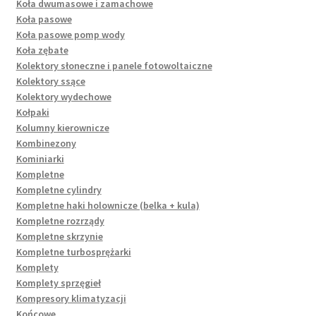
Koła dwumasowe i zamachowe
Koła pasowe
Koła pasowe pomp wody
Koła zębate
Kolektory słoneczne i panele fotowoltaiczne
Kolektory ssące
Kolektory wydechowe
Kołpaki
Kolumny kierownicze
Kombinezony
Kominiarki
Kompletne
Kompletne cylindry
Kompletne haki holownicze (belka + kula)
Kompletne rozrządy
Kompletne skrzynie
Kompletne turbosprężarki
Komplety
Komplety sprzęgieł
Kompresory klimatyzacji
Końcowe