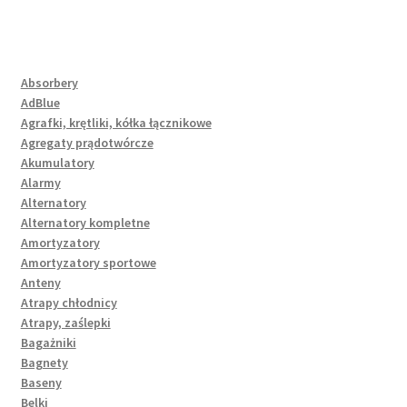
Absorbery
AdBlue
Agrafki, krętliki, kółka łącznikowe
Agregaty prądotwórcze
Akumulatory
Alarmy
Alternatory
Alternatory kompletne
Amortyzatory
Amortyzatory sportowe
Anteny
Atrapy chłodnicy
Atrapy, zaślepki
Bagażniki
Bagnety
Baseny
Belki