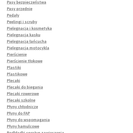
Pasy bezpieczeństwa
Pasy przednie
Pedały
Peelingi i scruby
Pielęgnacja i kosmetyka
Pielęgnacja kasku
Pielęgnacja łańcucha
Pielęgnacja motocykla
Pierścienie
Pierścienie tłokowe
Plastiki
Plastikowe
Plecaki
Plecaki do biegania
Plecaki rowerowe
Plecaki szkolne
Płyny chłodnicze
Płyny do FAP
Płyny do wspomagania
Płyny hamulcowe
Podkładki sprężyn zawieszenia