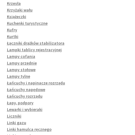
Krzesła
Krzyżaki wału
Książeczki
Kuchenki turystyczne
Kufry
Kurtki
Łączniki drążków stabilizatora
Lampki tablicy rejestracyjnej
Lampy cofania
Lampy przednie
Lampy stołowe
Lampy tylne
Łańcuchy i napinacze rozrządu
Łańcuchy napędowe
Łańcuchy rozrządu
Łapy, podpory
Lewarki i wybieraki
Liczniki
Linki gazu
Linki hamulca ręcznego