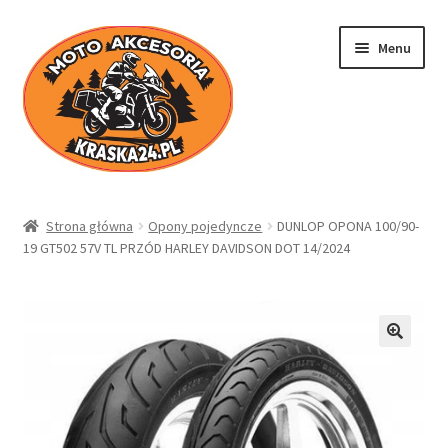
Przejdź
Przejdź
Menu
do
do
nawigacji
treści
Kraska24.pl
Strona główna
Opony pojedyncze
DUNLOP OPONA 100/90-
19 GT502 57V TL PRZÓD HARLEY DAVIDSON DOT 14/2024
Sklep
Koszyk
Moje konto
Regulamin