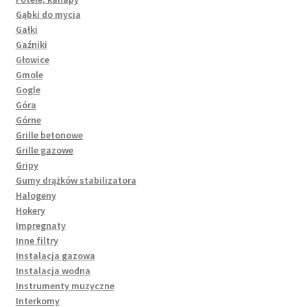
Gąbki do mycia
Gałki
Gaźniki
Głowice
Gmole
Gogle
Góra
Górne
Grille betonowe
Grille gazowe
Gripy
Gumy drążków stabilizatora
Halogeny
Hokery
Impregnaty
Inne filtry
Instalacja gazowa
Instalacja wodna
Instrumenty muzyczne
Interkomy