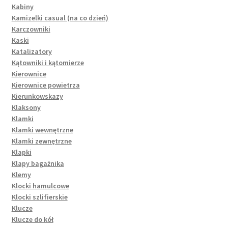
Kabiny
Kamizelki casual (na co dzień)
Karczowniki
Kaski
Katalizatory
Kątowniki i kątomierze
Kierownice
Kierownice powietrza
Kierunkowskazy
Klaksony
Klamki
Klamki wewnętrzne
Klamki zewnętrzne
Klapki
Klapy bagażnika
Klemy
Klocki hamulcowe
Klocki szlifierskie
Klucze
Klucze do kół