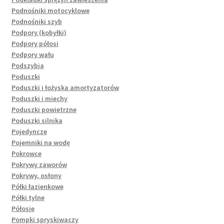
Podnośniki motocyklowe
Podnośniki szyb
Podpory (kobyłki)
Podpory półosi
Podpory wału
Podszybia
Poduszki
Poduszki i łożyska amortyzatorów
Poduszki i miechy
Poduszki powietrzne
Poduszki silnika
Pojedyncze
Pojemniki na wodę
Pokrowce
Pokrywy zaworów
Pokrywy, osłony
Półki łazienkowe
Półki tylne
Półosie
Pompki spryskiwaczy