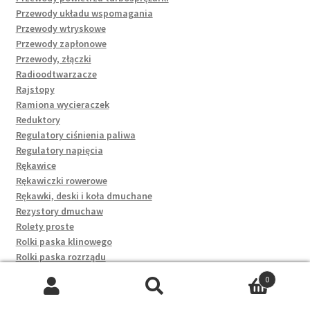
Przewody układu wspomagania
Przewody wtryskowe
Przewody zapłonowe
Przewody, złączki
Radioodtwarzacze
Rajstopy
Ramiona wycieraczek
Reduktory
Regulatory ciśnienia paliwa
Regulatory napięcia
Rękawice
Rękawiczki rowerowe
Rękawki, deski i koła dmuchane
Rezystory dmuchaw
Rolety proste
Rolki paska klinowego
Rolki paska rozrządu
Rozruszniki
0
Rozruszniki kompletne
Szukaj:
Szukaj
Rygle