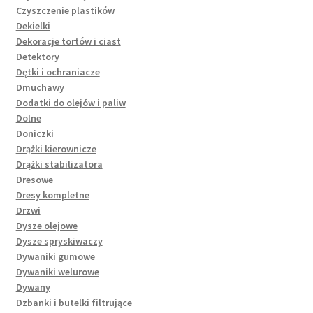
Czyszczenie plastików
Dekielki
Dekoracje tortów i ciast
Detektory
Dętki i ochraniacze
Dmuchawy
Dodatki do olejów i paliw
Dolne
Doniczki
Drążki kierownicze
Drążki stabilizatora
Dresowe
Dresy kompletne
Drzwi
Dysze olejowe
Dysze spryskiwaczy
Dywaniki gumowe
Dywaniki welurowe
Dywany
Dzbanki i butelki filtrujące