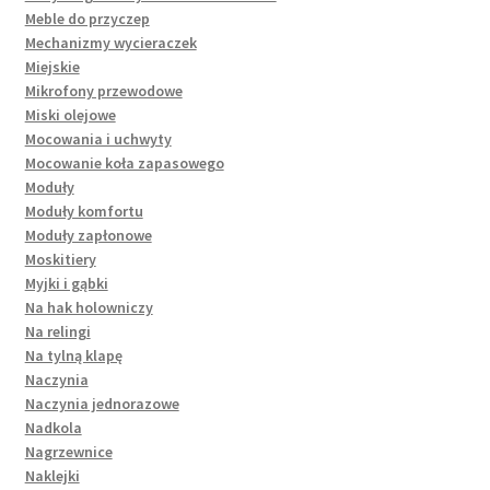
Meble do przyczep
Mechanizmy wycieraczek
Miejskie
Mikrofony przewodowe
Miski olejowe
Mocowania i uchwyty
Mocowanie koła zapasowego
Moduły
Moduły komfortu
Moduły zapłonowe
Moskitiery
Myjki i gąbki
Na hak holowniczy
Na relingi
Na tylną klapę
Naczynia
Naczynia jednorazowe
Nadkola
Nagrzewnice
Naklejki