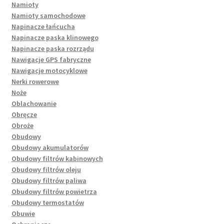
Namioty
Namioty samochodowe
Napinacze łańcucha
Napinacze paska klinowego
Napinacze paska rozrządu
Nawigacje GPS fabryczne
Nawigacje motocyklowe
Nerki rowerowe
Noże
Oblachowanie
Obręcze
Obroże
Obudowy
Obudowy akumulatorów
Obudowy filtrów kabinowych
Obudowy filtrów oleju
Obudowy filtrów paliwa
Obudowy filtrów powietrza
Obudowy termostatów
Obuwie