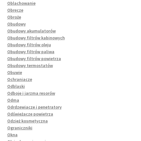
Oblachowanie
Obręcze
Obroże
Obudowy
Obudowy akumulatorów
Obudowy filtrów kabinowych
Obudowy filtrów oleju
Obudowy filtrów paliwa
Obudowy filtrów powietrza
Obudowy termostatów
Obuwie
Ochraniacze
Odblaski
Odboje i jarzma resorów
Odma
Odrdzewiacze i penetratory
Odświeżacze powietrza
Odzież kosmetyczna
Ograniczniki
Okna