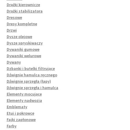
Drążki kierownicze
Drążki stabilizatora
Dresowe
Dresy kompletne
Drzwi
Dysze olejowe
Dysze spryskiwaczy
Dywaniki gumowe
Dywaniki welurowe
Dywany
Dzbanki i butelki filtrujące
Dźwignie hamulca ręcznego
Dźwignie sprzęgła (łapy)
Dźwignie sprzęgła i hamulca
Elementy mocujące
Elementy nadwozia
Emblematy
Etui i pokrowce
Fajki zapłonowe
Farby