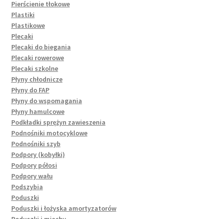
Pierścienie tłokowe
Plastiki
Plastikowe
Plecaki
Plecaki do biegania
Plecaki rowerowe
Plecaki szkolne
Płyny chłodnicze
Płyny do FAP
Płyny do wspomagania
Płyny hamulcowe
Podkładki sprężyn zawieszenia
Podnośniki motocyklowe
Podnośniki szyb
Podpory (kobyłki)
Podpory półosi
Podpory wału
Podszybia
Poduszki
Poduszki i łożyska amortyzatorów
Poduszki i miechy