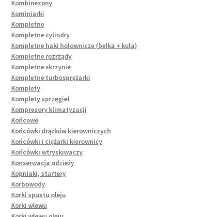
Kombinezony
Kominiarki
Kompletne
Kompletne cylindry
Kompletne haki holownicze (belka + kula)
Kompletne rozrządy
Kompletne skrzynie
Kompletne turbosprężarki
Komplety
Komplety sprzęgieł
Kompresory klimatyzacji
Końcowe
Końcówki drążków kierowniczych
Końcówki i ciężarki kierownicy
Końcówki wtryskiwaczy
Konserwacja odzieży
Kopniaki, startery
Korbowody
Korki spustu oleju
Korki wlewu
Korki wlewu oleju