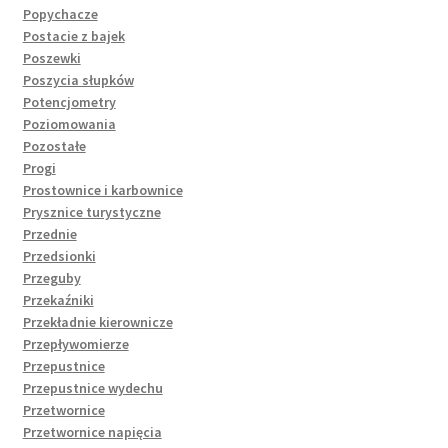
Popychacze
Postacie z bajek
Poszewki
Poszycia słupków
Potencjometry
Poziomowania
Pozostałe
Progi
Prostownice i karbownice
Prysznice turystyczne
Przednie
Przedsionki
Przeguby
Przekaźniki
Przekładnie kierownicze
Przepływomierze
Przepustnice
Przepustnice wydechu
Przetwornice
Przetwornice napięcia