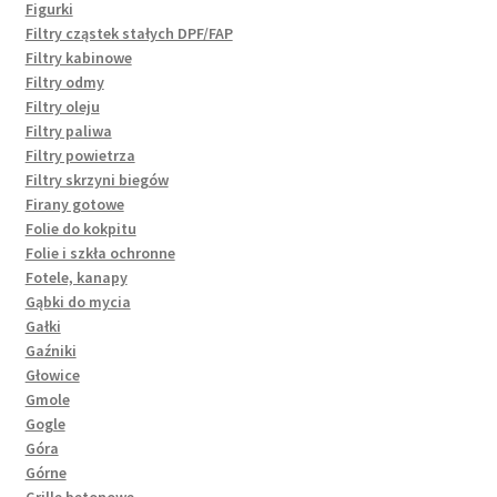
Figurki
Filtry cząstek stałych DPF/FAP
Filtry kabinowe
Filtry odmy
Filtry oleju
Filtry paliwa
Filtry powietrza
Filtry skrzyni biegów
Firany gotowe
Folie do kokpitu
Folie i szkła ochronne
Fotele, kanapy
Gąbki do mycia
Gałki
Gaźniki
Głowice
Gmole
Gogle
Góra
Górne
Grille betonowe