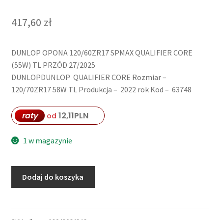
417,60
zł
DUNLOP OPONA 120/60ZR17 SPMAX QUALIFIER CORE
(55W) TL PRZÓD 27/2025
DUNLOPDUNLOP QUALIFIER CORE Rozmiar –
120/70ZR17 58W TL Produkcja – 2022 rok Kod – 63748
raty
12,11
PLN
od
1 w magazynie
ilość
Dodaj do koszyka
DUNLOP
OPONA
120/60ZR17