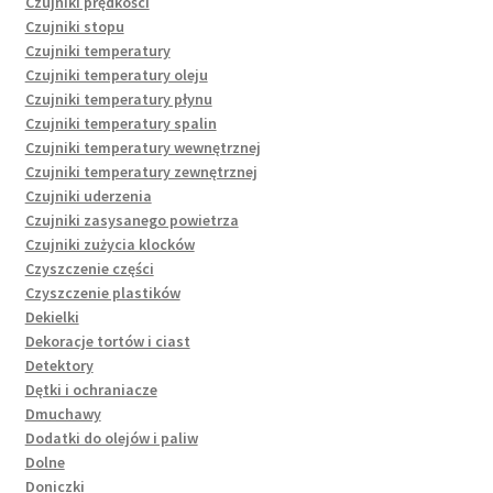
Czujniki prędkości
Czujniki stopu
Czujniki temperatury
Czujniki temperatury oleju
Czujniki temperatury płynu
Czujniki temperatury spalin
Czujniki temperatury wewnętrznej
Czujniki temperatury zewnętrznej
Czujniki uderzenia
Czujniki zasysanego powietrza
Czujniki zużycia klocków
Czyszczenie części
Czyszczenie plastików
Dekielki
Dekoracje tortów i ciast
Detektory
Dętki i ochraniacze
Dmuchawy
Dodatki do olejów i paliw
Dolne
Doniczki