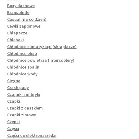
Boxy dachowe
Bransoletki
Casual (na co dzień)
Cewki zapłonowe
Chlapacze
Chlebaki
Chłodnice klimatyzacji (skraplacze)
Chłodnice oleju
Chłodnice powietrza (intercoolery)
Chłodnice spalin
Chłodnice wody
Cięgna
Crash pady
Czajniki i imbryki
Czapki
Czapki z daszkiem
Czapki zimowe
Czepki
Części
Części do elektronarzędzi