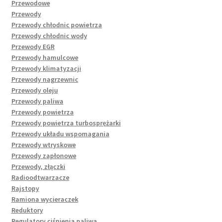
Przewodowe
Przewody
Przewody chłodnic powietrza
Przewody chłodnic wody
Przewody EGR
Przewody hamulcowe
Przewody klimatyzacji
Przewody nagrzewnic
Przewody oleju
Przewody paliwa
Przewody powietrza
Przewody powietrza turbosprężarki
Przewody układu wspomagania
Przewody wtryskowe
Przewody zapłonowe
Przewody, złączki
Radioodtwarzacze
Rajstopy
Ramiona wycieraczek
Reduktory
Regulatory ciśnienia paliwa