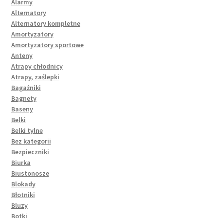
Alarmy
Alternatory
Alternatory kompletne
Amortyzatory
Amortyzatory sportowe
Anteny
Atrapy chłodnicy
Atrapy, zaślepki
Bagażniki
Bagnety
Baseny
Belki
Belki tylne
Bez kategorii
Bezpieczniki
Biurka
Biustonosze
Blokady
Błotniki
Bluzy
Botki