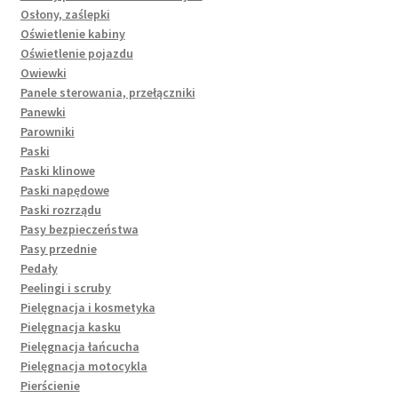
Osłony, zaślepki
Oświetlenie kabiny
Oświetlenie pojazdu
Owiewki
Panele sterowania, przełączniki
Panewki
Parowniki
Paski
Paski klinowe
Paski napędowe
Paski rozrządu
Pasy bezpieczeństwa
Pasy przednie
Pedały
Peelingi i scruby
Pielęgnacja i kosmetyka
Pielęgnacja kasku
Pielęgnacja łańcucha
Pielęgnacja motocykla
Pierścienie