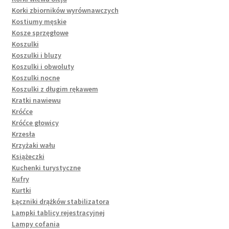
Korki zbiorników wyrównawczych
Kostiumy męskie
Kosze sprzęgłowe
Koszulki
Koszulki i bluzy
Koszulki i obwoluty
Koszulki nocne
Koszulki z długim rękawem
Kratki nawiewu
Króćce
Króćce głowicy
Krzesła
Krzyżaki wału
Książeczki
Kuchenki turystyczne
Kufry
Kurtki
Łączniki drążków stabilizatora
Lampki tablicy rejestracyjnej
Lampy cofania