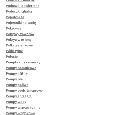
Poduszki powietrzne
Poduszki silnika
Pojedyncze
Pojemniki na wodę
Pokrowce
Pokrywy zaworów
Pokrywy, osłony
Półki łazienkowe
Półki tylne
Półosie
Pompki spryskiwaczy
Pompy hamulcowe
Pompy i filtry
Pompy oleju
Pompy paliwa
Pompy podciśnieniowe
Pompy sprzęgła
Pompy wody
Pompy wspomagania
Pompy wtryskowe