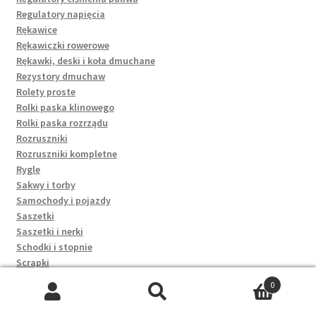
Regulatory napięcia
Rękawice
Rękawiczki rowerowe
Rękawki, deski i koła dmuchane
Rezystory dmuchaw
Rolety proste
Rolki paska klinowego
Rolki paska rozrządu
Rozruszniki
Rozruszniki kompletne
Rygle
Sakwy i torby
Samochody i pojazdy
Saszetki
Saszetki i nerki
Schodki i stopnie
Scrapki
Serwa hamulca
0
Serwisy
Szukaj:
Szukaj
Sfery, gruszki