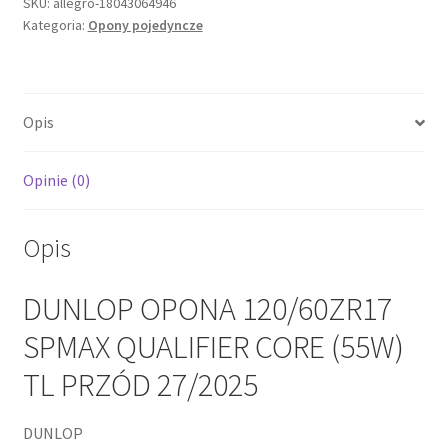
SPMAX
SKU:
allegro-18043064946
Kategoria:
Opony pojedyncze
QUALIFIER
CORE
(55W)
TL
Opis
PRZÓD
27/2025
Opinie (0)
Opis
DUNLOP OPONA 120/60ZR17
SPMAX QUALIFIER CORE (55W)
TL PRZÓD 27/2025
DUNLOP