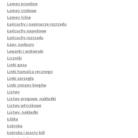
Lampy przednie
Lampy stołowe
Lampy tylne
Łańcuchy i napinacze rozrządu
Łańcuchy napędowe
Łańcuchy rozrządu
Łapy, podpory
Lewarki i wybieraki
Liczniki
Linki gazu
Linki hamulca ręcznego
Linki sprzęgła
Linki zmiany biegów
Listwy
Listwy progowe, nakładki
Listwy wtryskowe
Listwy, nakładki
Łóżka
Łożyska
Łożyska i piasty kół