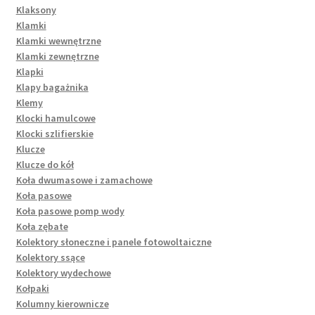
Klaksony
Klamki
Klamki wewnętrzne
Klamki zewnętrzne
Klapki
Klapy bagażnika
Klemy
Klocki hamulcowe
Klocki szlifierskie
Klucze
Klucze do kół
Koła dwumasowe i zamachowe
Koła pasowe
Koła pasowe pomp wody
Koła zębate
Kolektory słoneczne i panele fotowoltaiczne
Kolektory ssące
Kolektory wydechowe
Kołpaki
Kolumny kierownicze