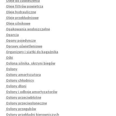
Oleje do zawieszenia
Oleje filtrów powietrza
Oleje hydrauliczne
Oleje przekładniowe
Oleje silnikowe
Opakowania wodoszczelne
Oparcia
Opony pojedyncze
Oprawy oświetleniowe
Organizery i siatki do bagażnika
Ośki
Osłona silnika, skrzyni biegów
Osłony
Osłony amortyzatora
Osłony chłodnicy
Osłony dłoni
Osłony i odboje amortyzatorów
Osłony przeciwbłotne
Osłony przeciwsłoneczne
Osłony przegubów
Osłony przekładni kierowniczych