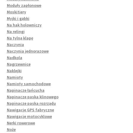
Moduły zapłonowe
Moskitiery
Myjki i gąbki
Na hak holowniczy
Na relingi
Na tylną klapę
Naczynia
Naczynia jednorazowe
Nadkola
Nagrzewnice
Naklejki
Namioty
Namioty samochodowe
Napinacze łańcucha
Napinacze paska klinowego
Napinacze paska rozrządu
Nawigacje GPS fabryczne
Nawigacje motocyklowe
Nerki rowerowe
Noże