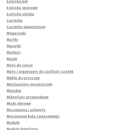
Łożyska kół
Łożyska oporowe
Łożyska silnika
Lusterka
Lusterka wewnętrzne
Magazynki
Majtki
Manetki
Markizy
Maski
Maty do cięcia
Maty i organizery do szuflad i szafek
Meble do przyczep
Mechanizmy wycieraczek
Miejskie
Mikrofony przewodowe
Miski olejowe
Mocowania i uchwyty
Mocowanie koła zapasowego
Moduły
Moduły komfortu