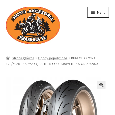
Przejdź
Przejdź
Menu
do
do
nawigacji
treści
Kraska24.pl
Strona główna
Opony pojedyncze
DUNLOP OPONA
120/60ZR17 SPMAX QUALIFIER CORE (55W) TL PRZÓD 27/2025
Sklep
Koszyk
Moje konto
Regulamin