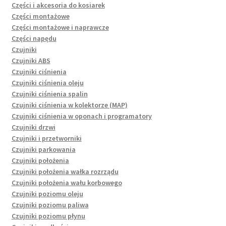
Części i akcesoria do kosiarek
Części montażowe
Części montażowe i naprawcze
Części napędu
Czujniki
Czujniki ABS
Czujniki ciśnienia
Czujniki ciśnienia oleju
Czujniki ciśnienia spalin
Czujniki ciśnienia w kolektorze (MAP)
Czujniki ciśnienia w oponach i programatory
Czujniki drzwi
Czujniki i przetworniki
Czujniki parkowania
Czujniki położenia
Czujniki położenia wałka rozrządu
Czujniki położenia wału korbowego
Czujniki poziomu oleju
Czujniki poziomu paliwa
Czujniki poziomu płynu