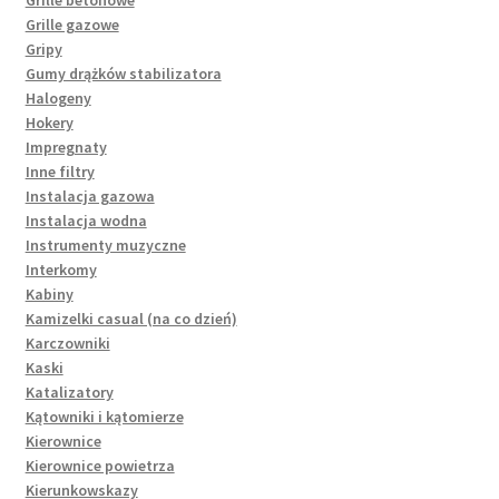
Grille gazowe
Gripy
Gumy drążków stabilizatora
Halogeny
Hokery
Impregnaty
Inne filtry
Instalacja gazowa
Instalacja wodna
Instrumenty muzyczne
Interkomy
Kabiny
Kamizelki casual (na co dzień)
Karczowniki
Kaski
Katalizatory
Kątowniki i kątomierze
Kierownice
Kierownice powietrza
Kierunkowskazy