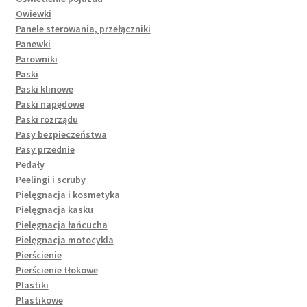
Owiewki
Panele sterowania, przełączniki
Panewki
Parowniki
Paski
Paski klinowe
Paski napędowe
Paski rozrządu
Pasy bezpieczeństwa
Pasy przednie
Pedały
Peelingi i scruby
Pielęgnacja i kosmetyka
Pielęgnacja kasku
Pielęgnacja łańcucha
Pielęgnacja motocykla
Pierścienie
Pierścienie tłokowe
Plastiki
Plastikowe