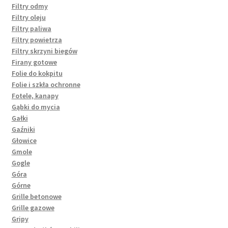
Filtry odmy
Filtry oleju
Filtry paliwa
Filtry powietrza
Filtry skrzyni biegów
Firany gotowe
Folie do kokpitu
Folie i szkła ochronne
Fotele, kanapy
Gąbki do mycia
Gałki
Gaźniki
Głowice
Gmole
Gogle
Góra
Górne
Grille betonowe
Grille gazowe
Gripy