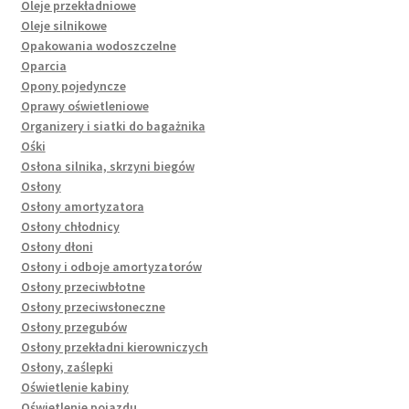
Oleje przekładniowe
Oleje silnikowe
Opakowania wodoszczelne
Oparcia
Opony pojedyncze
Oprawy oświetleniowe
Organizery i siatki do bagażnika
Ośki
Osłona silnika, skrzyni biegów
Osłony
Osłony amortyzatora
Osłony chłodnicy
Osłony dłoni
Osłony i odboje amortyzatorów
Osłony przeciwbłotne
Osłony przeciwsłoneczne
Osłony przegubów
Osłony przekładni kierowniczych
Osłony, zaślepki
Oświetlenie kabiny
Oświetlenie pojazdu