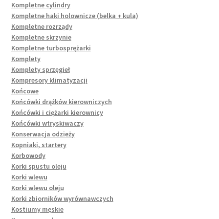
Kompletne cylindry
Kompletne haki holownicze (belka + kula)
Kompletne rozrządy
Kompletne skrzynie
Kompletne turbosprężarki
Komplety
Komplety sprzęgieł
Kompresory klimatyzacji
Końcowe
Końcówki drążków kierowniczych
Końcówki i ciężarki kierownicy
Końcówki wtryskiwaczy
Konserwacja odzieży
Kopniaki, startery
Korbowody
Korki spustu oleju
Korki wlewu
Korki wlewu oleju
Korki zbiorników wyrównawczych
Kostiumy męskie