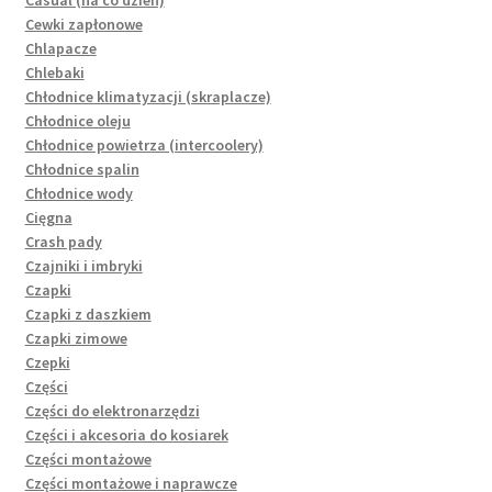
Casual (na co dzień)
Cewki zapłonowe
Chlapacze
Chlebaki
Chłodnice klimatyzacji (skraplacze)
Chłodnice oleju
Chłodnice powietrza (intercoolery)
Chłodnice spalin
Chłodnice wody
Cięgna
Crash pady
Czajniki i imbryki
Czapki
Czapki z daszkiem
Czapki zimowe
Czepki
Części
Części do elektronarzędzi
Części i akcesoria do kosiarek
Części montażowe
Części montażowe i naprawcze