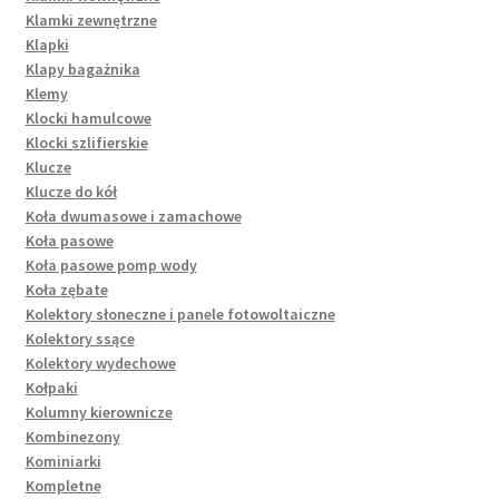
Klamki zewnętrzne
Klapki
Klapy bagażnika
Klemy
Klocki hamulcowe
Klocki szlifierskie
Klucze
Klucze do kół
Koła dwumasowe i zamachowe
Koła pasowe
Koła pasowe pomp wody
Koła zębate
Kolektory słoneczne i panele fotowoltaiczne
Kolektory ssące
Kolektory wydechowe
Kołpaki
Kolumny kierownicze
Kombinezony
Kominiarki
Kompletne