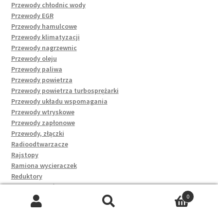
Przewody chłodnic wody
Przewody EGR
Przewody hamulcowe
Przewody klimatyzacji
Przewody nagrzewnic
Przewody oleju
Przewody paliwa
Przewody powietrza
Przewody powietrza turbosprężarki
Przewody układu wspomagania
Przewody wtryskowe
Przewody zapłonowe
Przewody, złączki
Radioodtwarzacze
Rajstopy
Ramiona wycieraczek
Reduktory
Regulatory ciśnienia paliwa
0
Regulatory napięcia
Szukaj:
Szukaj
Rękawice