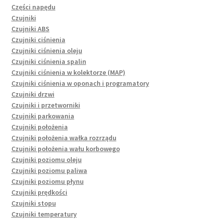
Części napędu
Czujniki
Czujniki ABS
Czujniki ciśnienia
Czujniki ciśnienia oleju
Czujniki ciśnienia spalin
Czujniki ciśnienia w kolektorze (MAP)
Czujniki ciśnienia w oponach i programatory
Czujniki drzwi
Czujniki i przetworniki
Czujniki parkowania
Czujniki położenia
Czujniki położenia wałka rozrządu
Czujniki położenia wału korbowego
Czujniki poziomu oleju
Czujniki poziomu paliwa
Czujniki poziomu płynu
Czujniki prędkości
Czujniki stopu
Czujniki temperatury