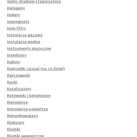
Gumy drążków stabilizatora
Halogeny
Hokery
Impregnaty
Inne filtry
Instalacja gazowa
Instalacja wodna
Instrumenty muzyczne
Interkomy
Kabiny
Kamizelki casual (na co dzień)
Karczowniki
Kaski
Katalizatory
Kątowniki i kątomierze
Kierownice
Kierownice powietrza
Kierunkowskazy
Klaksony
Klamki
Klamki wewnętrzne