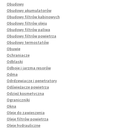
Obudowy
Obudowy akumulatorów
Obudowy filtrów kabinowych
Obudowy filtrów oleju
Obudowy filtrów paliwa
Obudowy filtrów powietrza
Obudowy termostatów
Obuwie
Ochraniacze
Odblaski
Odboje i jarzma resorów
Odma
Odrdzewiacze i penetratory
Odświeżacze powietrza
Odzież kosmetyczna
Ograniczniki
Okna
Oleje do zawieszenia
Oleje filtrów powietrza
Oleje hydrauliczne