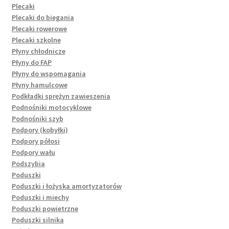
Plecaki
Plecaki do biegania
Plecaki rowerowe
Plecaki szkolne
Płyny chłodnicze
Płyny do FAP
Płyny do wspomagania
Płyny hamulcowe
Podkładki sprężyn zawieszenia
Podnośniki motocyklowe
Podnośniki szyb
Podpory (kobyłki)
Podpory półosi
Podpory wału
Podszybia
Poduszki
Poduszki i łożyska amortyzatorów
Poduszki i miechy
Poduszki powietrzne
Poduszki silnika