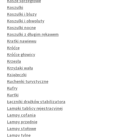
Kosze sprzęgłowe
Koszulki
Koszulki i bluzy
Koszulki i obwoluty
Koszulki nocne
Koszulki z długim rękawem
Kratki nawiewu
Króćce
Króćce głowicy
Krzesła
Krzyżaki wału
Książeczki
Kuchenki turystyczne
Kufry
Kurtki
Łączniki drążków stabilizatora
Lampki tablicy rejestracyjnej
Lampy cofania
Lampy przednie
Lampy stołowe
Lampy tylne