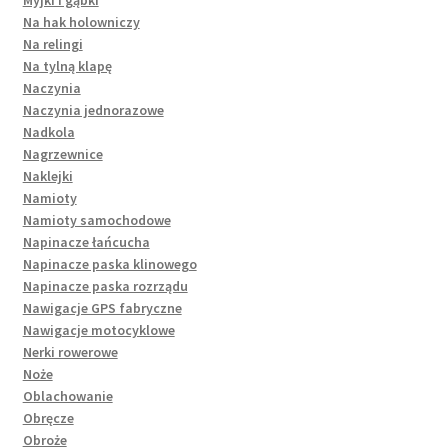
Myjki i gąbki
Na hak holowniczy
Na relingi
Na tylną klapę
Naczynia
Naczynia jednorazowe
Nadkola
Nagrzewnice
Naklejki
Namioty
Namioty samochodowe
Napinacze łańcucha
Napinacze paska klinowego
Napinacze paska rozrządu
Nawigacje GPS fabryczne
Nawigacje motocyklowe
Nerki rowerowe
Noże
Oblachowanie
Obręcze
Obroże