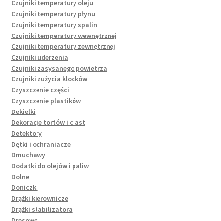
Czujniki temperatury oleju
Czujniki temperatury płynu
Czujniki temperatury spalin
Czujniki temperatury wewnętrznej
Czujniki temperatury zewnętrznej
Czujniki uderzenia
Czujniki zasysanego powietrza
Czujniki zużycia klocków
Czyszczenie części
Czyszczenie plastików
Dekielki
Dekoracje tortów i ciast
Detektory
Dętki i ochraniacze
Dmuchawy
Dodatki do olejów i paliw
Dolne
Doniczki
Drążki kierownicze
Drążki stabilizatora
Dresowe