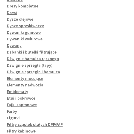
Dresy kompletne
Drzwi
Dysze olejowe
Dysze spryskiwaczy
Dywaniki gumowe
Dywaniki welurowe
Dywany
Dzbanki i butelki filtrujące
Dźwignie hamulca ręcznego
Dźwignie sprzęgła (łapy)
Dźwignie sprzęgła i hamulca
Elementy mocujące
Elementy nadwozia
Emblematy
Etui i pokrowce
Fajki zapłonowe
Farby
Figurki
Filtry cząstek stałych DPF/FAP
Filtry kabinowe