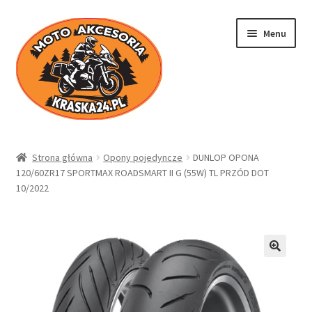
Przejdź
Przejdź
Menu
do
do
nawigacji
treści
Kraska24.pl
Strona główna
Opony pojedyncze
DUNLOP OPONA
120/60ZR17 SPORTMAX ROADSMART II G (55W) TL PRZÓD DOT
Sklep
10/2022
Koszyk
Moje konto
Regulamin