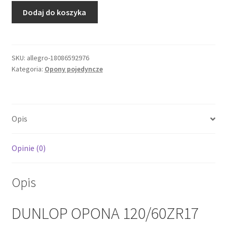
ilość
Dodaj do koszyka
DUNLOP
OPONA
120/60ZR17
SPORTMAX
SKU:
allegro-18086592976
Kategoria:
Opony pojedyncze
ROADSMART
II
G
(55W)
Opis
TL
PRZÓD
DOT
Opinie (0)
10/2022
Opis
DUNLOP OPONA 120/60ZR17