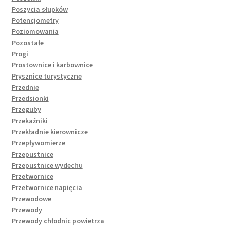
Poszycia słupków
Potencjometry
Poziomowania
Pozostałe
Progi
Prostownice i karbownice
Prysznice turystyczne
Przednie
Przedsionki
Przeguby
Przekaźniki
Przekładnie kierownicze
Przepływomierze
Przepustnice
Przepustnice wydechu
Przetwornice
Przetwornice napięcia
Przewodowe
Przewody
Przewody chłodnic powietrza