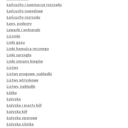
Łańcuchy i napinacze rozrządu
Łańcuchy napędowe
Łańcuchy rozrządu
Łapy, podpory
Lewarki i wybieraki
Liczniki
Linki gazu
Linki hamulca ręcznego
Linki sprzęgła
Linki zmiany biegów
Listwy
Listwy progowe, nakładki
Listwy wtryskowe
Listwy, nakładki
Łóżka
Łożyska
Łożyska i piasty kół
Łożyska kół
Łożyska oporowe
Łożyska silnika