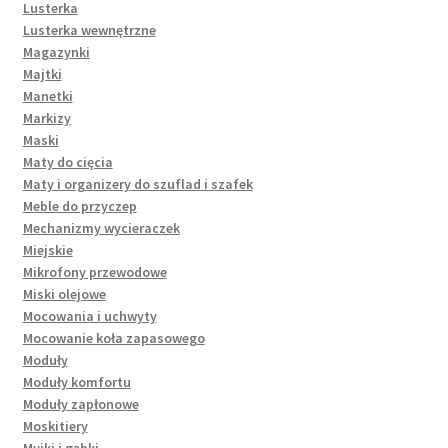
Lusterka
Lusterka wewnętrzne
Magazynki
Majtki
Manetki
Markizy
Maski
Maty do cięcia
Maty i organizery do szuflad i szafek
Meble do przyczep
Mechanizmy wycieraczek
Miejskie
Mikrofony przewodowe
Miski olejowe
Mocowania i uchwyty
Mocowanie koła zapasowego
Moduły
Moduły komfortu
Moduły zapłonowe
Moskitiery