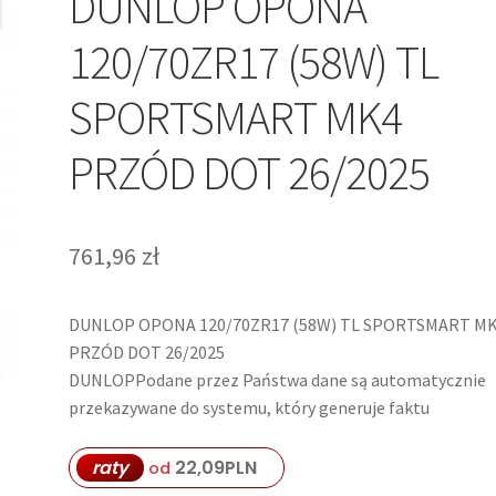
DUNLOP OPONA
120/70ZR17 (58W) TL
SPORTSMART MK4
PRZÓD DOT 26/2025
761,96
zł
DUNLOP OPONA 120/70ZR17 (58W) TL SPORTSMART M
PRZÓD DOT 26/2025
DUNLOPPodane przez Państwa dane są automatycznie
przekazywane do systemu, który generuje faktu
raty
22,09
PLN
od