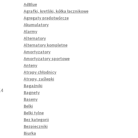
AdBlue
Agrafki, krętliki, kółka łącznikowe
Agregaty prądotwórcze
Akumulatory
Alarmy
Alternatory
Alternatory kompletne
Amortyzatory
Amortyzatory sportowe
Anteny
Atrapy chłodnicy
Atrapy, zaślepki
Bagażniki
K4
Bagnety
Baseny
Belki
Belki tylne
Bez kategorii
Bezpieczniki
Biurka