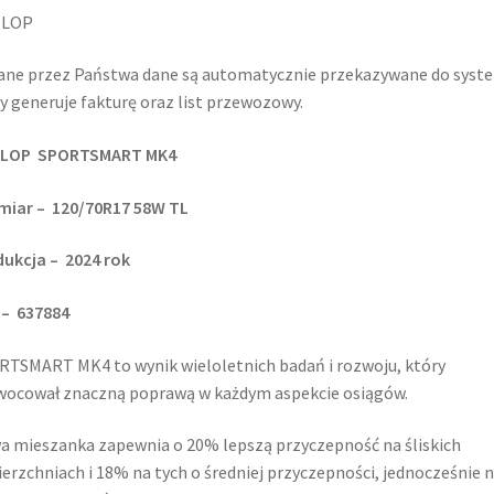
LOP
ne przez Państwa dane są automatycznie przekazywane do syst
y generuje fakturę oraz list przewozowy.
LOP SPORTSMART MK4
miar – 120/70R17 58W TL
ukcja – 2024 rok
 – 637884
TSMART MK4 to wynik wieloletnich badań i rozwoju, który
ocował znaczną poprawą w każdym aspekcie osiągów.
 mieszanka zapewnia o 20% lepszą przyczepność na śliskich
erzchniach i 18% na tych o średniej przyczepności, jednocześnie n