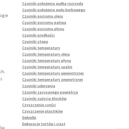
Czujniki położenia wałka rozrządu
Czujniki położenia wału korbowego
ogie
Czujniki poziomu oleju
Czujniki poziomu paliwa
Czujniki poziomu płynu
Czujniki prędkości
Czujniki stopu
Czujniki temperatury
Czujniki temperatury oleju
Czujniki temperatury płynu
Czujniki temperatury spalin
ch.
Czujniki temperatury wewnętrznej
i.
Czujniki temperatury zewnętrznej
Czujniki uderzenia
Czujniki zasysanego powietrza
Czujniki zużycia klocków
Czyszczenie części
Czyszczenie plastików
Dekielki
Dekoracje tortów i ciast
tów