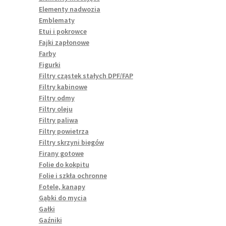
Elementy nadwozia
Emblematy
Etui i pokrowce
Fajki zapłonowe
Farby
Figurki
Filtry cząstek stałych DPF/FAP
Filtry kabinowe
Filtry odmy
Filtry oleju
Filtry paliwa
Filtry powietrza
Filtry skrzyni biegów
Firany gotowe
Folie do kokpitu
Folie i szkła ochronne
Fotele, kanapy
Gąbki do mycia
Gałki
Gaźniki