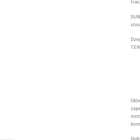
trac
DUN
sto
Dzi
TEN
Głów
zape
mot
komf
Doło