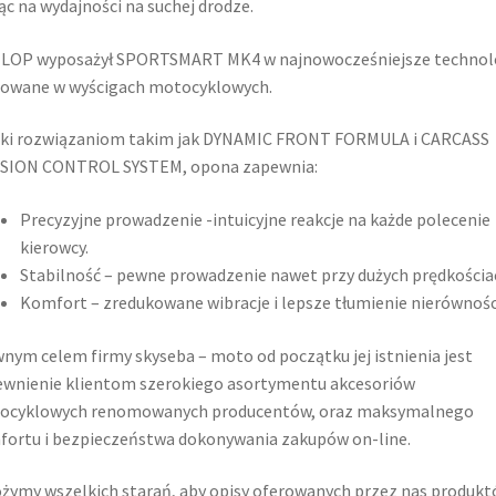
ąc na wydajności na suchej drodze.
LOP wyposażył SPORTSMART MK4 w najnowocześniejsze technol
sowane w wyścigach motocyklowych.
ęki rozwiązaniom takim jak DYNAMIC FRONT FORMULA i CARCASS
SION CONTROL SYSTEM, opona zapewnia:
Precyzyjne prowadzenie -intuicyjne reakcje na każde polecenie
kierowcy.
Stabilność – pewne prowadzenie nawet przy dużych prędkościa
Komfort – zredukowane wibracje i lepsze tłumienie nierównośc
nym celem firmy skyseba – moto od początku jej istnienia jest
wnienie klientom szerokiego asortymentu akcesoriów
ocyklowych renomowanych producentów, oraz maksymalnego
ortu i bezpieczeństwa dokonywania zakupów on-line.
żymy wszelkich starań, aby opisy oferowanych przez nas produk