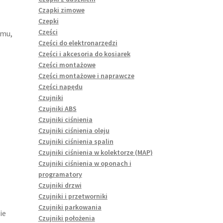
Czapki zimowe
Czepki
Części
emu,
Części do elektronarzędzi
Części i akcesoria do kosiarek
Części montażowe
Części montażowe i naprawcze
Części napędu
Czujniki
Czujniki ABS
Czujniki ciśnienia
Czujniki ciśnienia oleju
Czujniki ciśnienia spalin
Czujniki ciśnienia w kolektorze (MAP)
Czujniki ciśnienia w oponach i
programatory
Czujniki drzwi
Czujniki i przetworniki
Czujniki parkowania
ie
Czujniki położenia