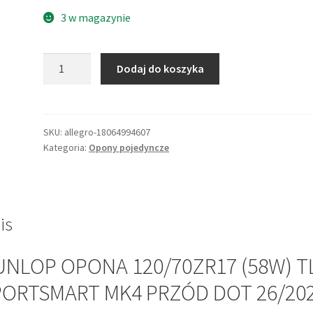
3 w magazynie
ilość
Dodaj do koszyka
DUNLOP
OPONA
120/70ZR17
(58W)
SKU:
allegro-18064994607
Kategoria:
Opony pojedyncze
TL
SPORTSMART
MK4
PRZÓD
DOT
is
26/2025
NLOP OPONA 120/70ZR17 (58W) T
PORTSMART MK4 PRZÓD DOT 26/20