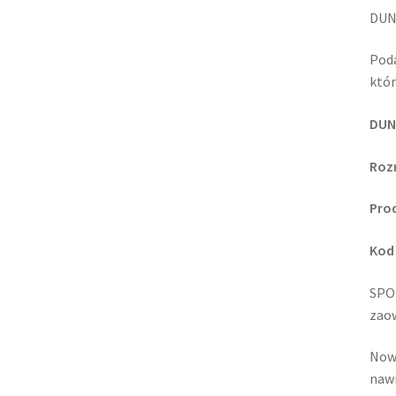
DUN
Poda
któr
DUN
Roz
Prod
Kod
SPOR
zaow
Nowa
nawi