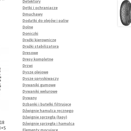
Detektory
Dętki i ochraniacze
Dmuchawy
Dodatki do olejów i paliw
Dolne
Doniczki
Drążki kierownicze
Drążki stabilizatora
Dresowe
Dresy kompletne
Drzwi
Dysze olejowe
Dysze spryskiwaczy
Dywaniki gumowe
Dywaniki welurowe
Dywany
Dzbanki i butelki filtrujące
Dźwignie hamulca ręcznego
Dźwignie sprzęgła (łapy)
18
Dźwignie sprzęgła i hamulca
M+S
Elementy mocujące