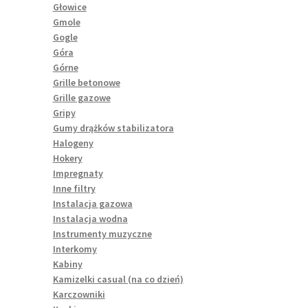
Głowice
Gmole
Gogle
Góra
Górne
Grille betonowe
Grille gazowe
Gripy
Gumy drążków stabilizatora
Halogeny
Hokery
Impregnaty
Inne filtry
Instalacja gazowa
Instalacja wodna
Instrumenty muzyczne
Interkomy
Kabiny
Kamizelki casual (na co dzień)
Karczowniki