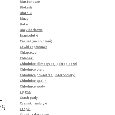
Biustonosze
Blokady
Błotniki
Bluzy
Botki
Boxy dachowe
Bransoletki
Casual (na co dzień)
Cewki zapłonowe
Chlapacze
Chlebaki
Chłodnice klimatyzacji (skraplacze)
Chłodnice oleju
Chłodnice powietrza (intercoolery)
Chłodnice spalin
Chłodnice wody
Cięgna
L
Crash pady
Czajniki i imbryki
25
Czapki
Czapki z daszkiem