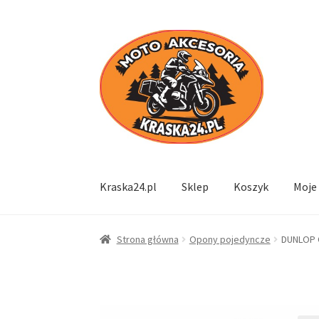
Przejdź
Przejdź
do
do
nawigacji
treści
Kraska24.pl
Sklep
Koszyk
Moje
Strona główna
Opony pojedyncze
DUNLOP 