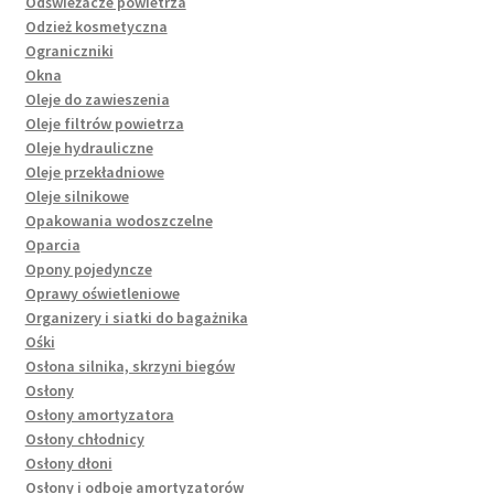
Odświeżacze powietrza
Odzież kosmetyczna
Ograniczniki
Okna
Oleje do zawieszenia
Oleje filtrów powietrza
Oleje hydrauliczne
Oleje przekładniowe
Oleje silnikowe
Opakowania wodoszczelne
Oparcia
Opony pojedyncze
Oprawy oświetleniowe
Organizery i siatki do bagażnika
Ośki
Osłona silnika, skrzyni biegów
Osłony
Osłony amortyzatora
Osłony chłodnicy
Osłony dłoni
Osłony i odboje amortyzatorów