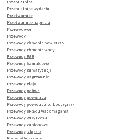
Przepustnice
Przepustnice wydechu
Przetwornice
Przetwornice napięcia
Przewodowe
Przewody
Przewody chłodnic powietrza
Przewody chłodnic wody
Przewody EGR
Przewody hamulcowe
Przewody klimatyzacji
Przewody nagrzewnic
Przewody oleju
Przewody paliwa
Przewody powietrza
Przewody powietrza turbosprężarki
Przewody układu wspomagania
Przewody wtryskowe
Przewody zapłonowe
Przewody, złączki
Radioodtwarzacze