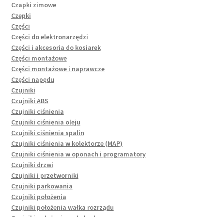
Czapki zimowe
Czepki
Części
Części do elektronarzędzi
Części i akcesoria do kosiarek
Części montażowe
Części montażowe i naprawcze
Części napędu
Czujniki
Czujniki ABS
Czujniki ciśnienia
Czujniki ciśnienia oleju
Czujniki ciśnienia spalin
Czujniki ciśnienia w kolektorze (MAP)
Czujniki ciśnienia w oponach i programatory
Czujniki drzwi
Czujniki i przetworniki
Czujniki parkowania
Czujniki położenia
Czujniki położenia wałka rozrządu