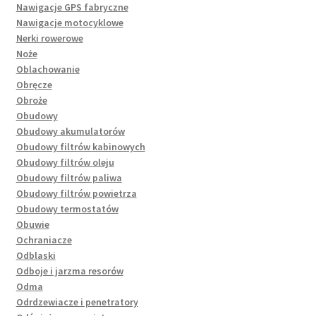
Nawigacje GPS fabryczne
Nawigacje motocyklowe
Nerki rowerowe
Noże
Oblachowanie
Obręcze
Obroże
Obudowy
Obudowy akumulatorów
Obudowy filtrów kabinowych
Obudowy filtrów oleju
Obudowy filtrów paliwa
Obudowy filtrów powietrza
Obudowy termostatów
Obuwie
Ochraniacze
Odblaski
Odboje i jarzma resorów
Odma
Odrdzewiacze i penetratory