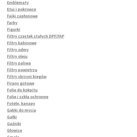
Emblematy
Etui i pokrowce
Fajki zapłonowe
Farby
Figurki
Filtry cząstek stałych DPF/FAP
Filtry kabinowe
Filtry odmy
Filtry oleju
Filtry paliwa
Filtry powietrza
Filtry skrzyni biegów
Firany gotowe
Folie do kokpitu
Folie i szkła ochronne
Fotele, kanapy
Gąbki do mycia
Gałki
Gaźniki
Głowice
Gmole