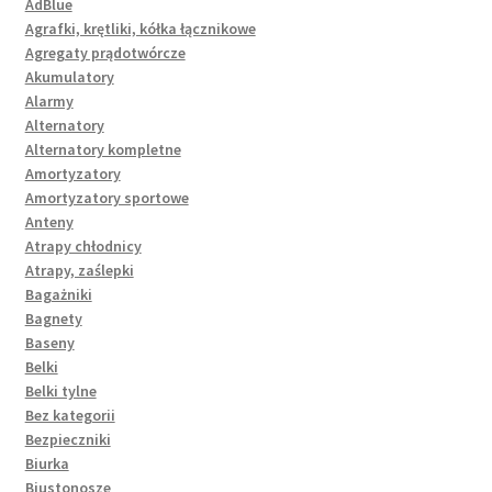
AdBlue
Agrafki, krętliki, kółka łącznikowe
Agregaty prądotwórcze
Akumulatory
Alarmy
Alternatory
Alternatory kompletne
Amortyzatory
Amortyzatory sportowe
Anteny
Atrapy chłodnicy
Atrapy, zaślepki
Bagażniki
Bagnety
Baseny
Belki
Belki tylne
Bez kategorii
Bezpieczniki
Biurka
Biustonosze