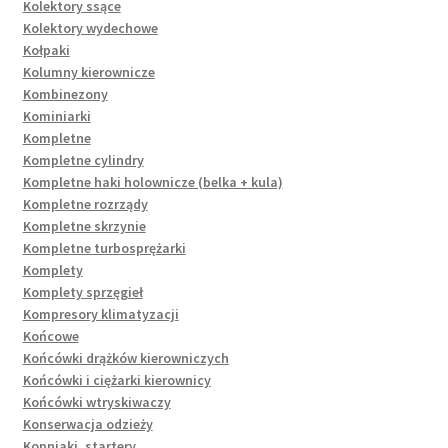
Kolektory ssące
Kolektory wydechowe
Kołpaki
Kolumny kierownicze
Kombinezony
Kominiarki
Kompletne
Kompletne cylindry
Kompletne haki holownicze (belka + kula)
Kompletne rozrządy
Kompletne skrzynie
Kompletne turbosprężarki
Komplety
Komplety sprzęgieł
Kompresory klimatyzacji
Końcowe
Końcówki drążków kierowniczych
Końcówki i ciężarki kierownicy
Końcówki wtryskiwaczy
Konserwacja odzieży
Kopniaki, startery