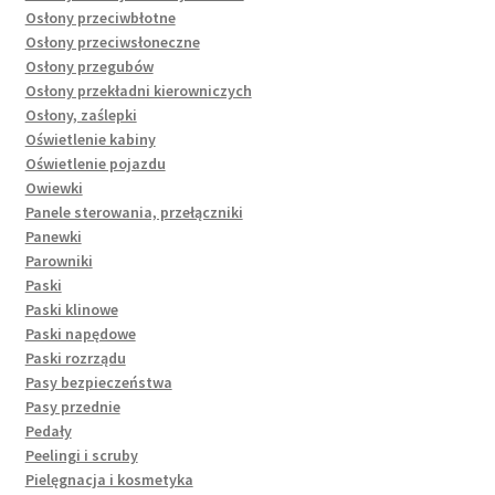
Osłony przeciwbłotne
Osłony przeciwsłoneczne
Osłony przegubów
Osłony przekładni kierowniczych
Osłony, zaślepki
Oświetlenie kabiny
Oświetlenie pojazdu
Owiewki
Panele sterowania, przełączniki
Panewki
Parowniki
Paski
Paski klinowe
Paski napędowe
Paski rozrządu
Pasy bezpieczeństwa
Pasy przednie
Pedały
Peelingi i scruby
Pielęgnacja i kosmetyka