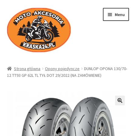
Przejdź
Przejdź
Menu
do
do
nawigacji
treści
Kraska24.pl
Strona główna
Opony pojedyncze
DUNLOP OPONA 130/70-
12 TT93 GP 62L TL TYŁ DOT 29/2022 (NA ZAMÓWIENIE)
Sklep
Koszyk
Moje konto
Regulamin