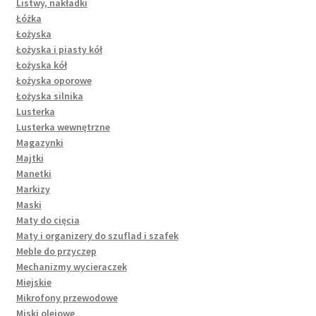
Listwy, nakładki
Łóżka
Łożyska
Łożyska i piasty kół
Łożyska kół
Łożyska oporowe
Łożyska silnika
Lusterka
Lusterka wewnętrzne
Magazynki
Majtki
Manetki
Markizy
Maski
Maty do cięcia
Maty i organizery do szuflad i szafek
Meble do przyczep
Mechanizmy wycieraczek
Miejskie
Mikrofony przewodowe
Miski olejowe