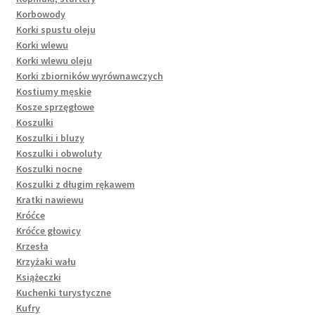
Korbowody
Korki spustu oleju
Korki wlewu
Korki wlewu oleju
Korki zbiorników wyrównawczych
Kostiumy męskie
Kosze sprzęgłowe
Koszulki
Koszulki i bluzy
Koszulki i obwoluty
Koszulki nocne
Koszulki z długim rękawem
Kratki nawiewu
Króćce
Króćce głowicy
Krzesła
Krzyżaki wału
Książeczki
Kuchenki turystyczne
Kufry