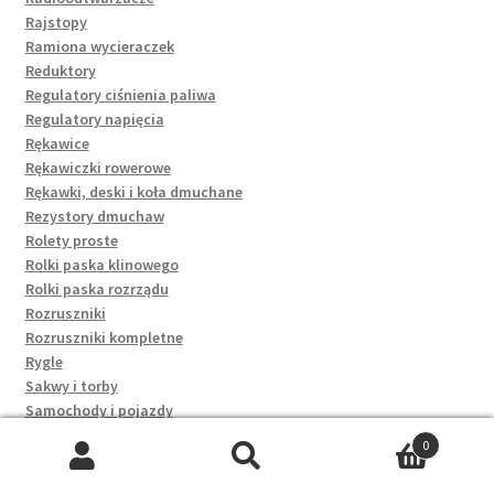
Rajstopy
Ramiona wycieraczek
Reduktory
Regulatory ciśnienia paliwa
Regulatory napięcia
Rękawice
Rękawiczki rowerowe
Rękawki, deski i koła dmuchane
Rezystory dmuchaw
Rolety proste
Rolki paska klinowego
Rolki paska rozrządu
Rozruszniki
Rozruszniki kompletne
Rygle
Sakwy i torby
Samochody i pojazdy
Saszetki
0
Saszetki i nerki
Szukaj:
Szukaj
Schodki i stopnie