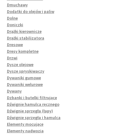
Dmuchawy
Dodatki do olejów i paliw
Dolne
Doniczki
Drążki kierownicze
Drążki stabilizatora
Dresowe
Dresy kompletne
Drzwi
Dysze olejowe
Dysze spryskiwaczy
Dywaniki gumowe
Dywaniki welurowe
Dywany
Dzbanki i butelki filtrujące
Dźwignie hamulca ręcznego
Dźwignie sprzęgła (łapy)
Dźwignie sprzęgła i hamulca
Elementy mocujące
Elementy nadwozia