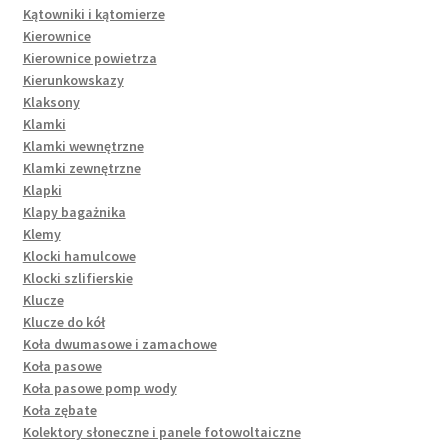
Kątowniki i kątomierze
Kierownice
Kierownice powietrza
Kierunkowskazy
Klaksony
Klamki
Klamki wewnętrzne
Klamki zewnętrzne
Klapki
Klapy bagażnika
Klemy
Klocki hamulcowe
Klocki szlifierskie
Klucze
Klucze do kół
Koła dwumasowe i zamachowe
Koła pasowe
Koła pasowe pomp wody
Koła zębate
Kolektory słoneczne i panele fotowoltaiczne