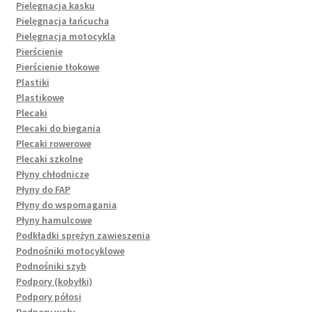
Pielęgnacja kasku
Pielęgnacja łańcucha
Pielęgnacja motocykla
Pierścienie
Pierścienie tłokowe
Plastiki
Plastikowe
Plecaki
Plecaki do biegania
Plecaki rowerowe
Plecaki szkolne
Płyny chłodnicze
Płyny do FAP
Płyny do wspomagania
Płyny hamulcowe
Podkładki sprężyn zawieszenia
Podnośniki motocyklowe
Podnośniki szyb
Podpory (kobyłki)
Podpory półosi
Podpory wału