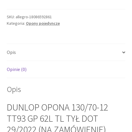
OPONA
130/70-
12
SKU:
allegro-18086592861
Kategoria:
Opony pojedyncze
TT93
GP
62L
TL
Opis
TYŁ
DOT
29/2022
Opinie (0)
(NA
ZAMÓWIENIE)
Opis
DUNLOP OPONA 130/70-12
TT93 GP 62L TL TYŁ DOT
29/2022 (NA ZAMÓWIENIE)