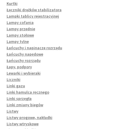
Kurtki
Łączniki drążków stabilizatora
Lampki tablicy rejestracyjnej
Lampy cofania
Lampy przednie
Lampy stołowe
Lampy tylne
Łańcuchy i napinacze rozrządu
Łańcuchy napędowe
Łańcuchy rozrządu
Łapy, podpory
Lewarki i wybieraki
Liczniki
Linki gazu
Linki hamulca ręcznego
Linki sprzęgła
Linki zmiany biegów
Listwy
Listwy progowe, nakładki
Listwy wtryskowe