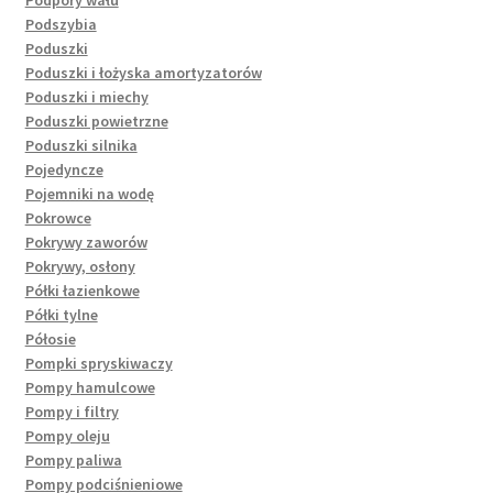
Podszybia
Poduszki
Poduszki i łożyska amortyzatorów
Poduszki i miechy
Poduszki powietrzne
Poduszki silnika
Pojedyncze
Pojemniki na wodę
Pokrowce
Pokrywy zaworów
Pokrywy, osłony
Półki łazienkowe
Półki tylne
Półosie
Pompki spryskiwaczy
Pompy hamulcowe
Pompy i filtry
Pompy oleju
Pompy paliwa
Pompy podciśnieniowe