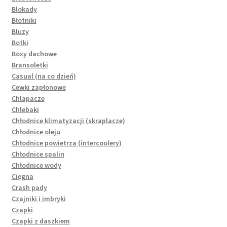
Blokady
Błotniki
Bluzy
Botki
Boxy dachowe
Bransoletki
Casual (na co dzień)
Cewki zapłonowe
Chlapacze
Chlebaki
Chłodnice klimatyzacji (skraplacze)
Chłodnice oleju
Chłodnice powietrza (intercoolery)
Chłodnice spalin
Chłodnice wody
Cięgna
Crash pady
Czajniki i imbryki
Czapki
Czapki z daszkiem