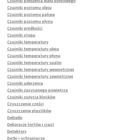
Czujniki położenia wału korbowego
Czujniki poziomu oleju
Czujniki poziomu paliwa
Czujniki poziomu płynu
Czujniki prędkości
Czujniki stopu
Czujniki temperatury
Czujniki temperatury oleju
Czujniki temperatury płynu
Czujniki temperatury spalin
Czujniki temperatury wewnętrznej
Czujniki temperatury zewnętrznej
Czujniki uderzenia
Czujniki zasysanego powietrza
Czujniki zużycia klocków
Czyszczenie części
Czyszczenie plastików
Dekielki
Dekoracje tortów i ciast
Detektory
Dętki i ochraniacze