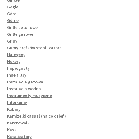
Gogle
Góra
Górne
Grille betonowe
Grille gazowe
Gripy
Gumy drążków stabilizatora
Halogeny
Hokery
Impregnaty
Inne filtry
Instalacja gazowa
Instalacja wodna
Instrumenty muzyczne
Interkomy
Kabiny
Kamizelki casual (na co dzień)
Karczowniki
Kaski
Katalizatory