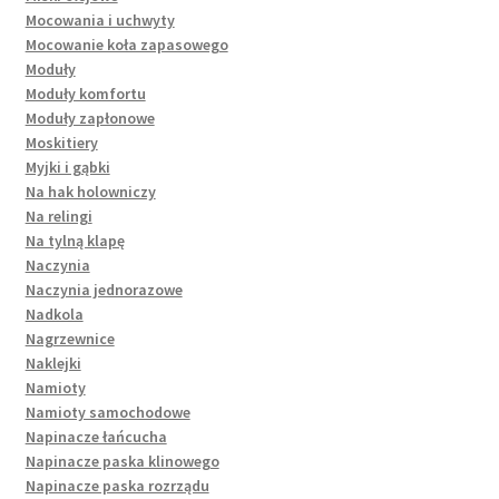
Mocowania i uchwyty
Mocowanie koła zapasowego
Moduły
Moduły komfortu
Moduły zapłonowe
Moskitiery
Myjki i gąbki
Na hak holowniczy
Na relingi
Na tylną klapę
Naczynia
Naczynia jednorazowe
Nadkola
Nagrzewnice
Naklejki
Namioty
Namioty samochodowe
Napinacze łańcucha
Napinacze paska klinowego
Napinacze paska rozrządu