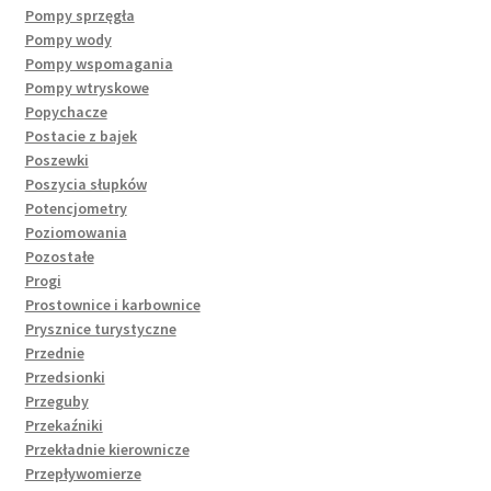
Pompy sprzęgła
Pompy wody
Pompy wspomagania
Pompy wtryskowe
Popychacze
Postacie z bajek
Poszewki
Poszycia słupków
Potencjometry
Poziomowania
Pozostałe
Progi
Prostownice i karbownice
Prysznice turystyczne
Przednie
Przedsionki
Przeguby
Przekaźniki
Przekładnie kierownicze
Przepływomierze