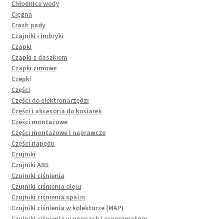
Chłodnice wody
Cięgna
Crash pady
Czajniki i imbryki
Czapki
Czapki z daszkiem
Czapki zimowe
Czepki
Części
Części do elektronarzędzi
Części i akcesoria do kosiarek
Części montażowe
Części montażowe i naprawcze
Części napędu
Czujniki
Czujniki ABS
Czujniki ciśnienia
Czujniki ciśnienia oleju
Czujniki ciśnienia spalin
Czujniki ciśnienia w kolektorze (MAP)
Czujniki ciśnienia w oponach i programatory