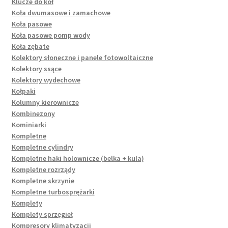
Klucze do kół
Koła dwumasowe i zamachowe
Koła pasowe
Koła pasowe pomp wody
Koła zębate
Kolektory słoneczne i panele fotowoltaiczne
Kolektory ssące
Kolektory wydechowe
Kołpaki
Kolumny kierownicze
Kombinezony
Kominiarki
Kompletne
Kompletne cylindry
Kompletne haki holownicze (belka + kula)
Kompletne rozrządy
Kompletne skrzynie
Kompletne turbosprężarki
Komplety
Komplety sprzęgieł
Kompresory klimatyzacji