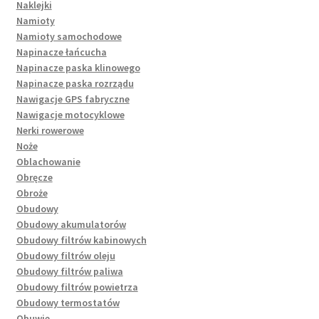
Naklejki
Namioty
Namioty samochodowe
Napinacze łańcucha
Napinacze paska klinowego
Napinacze paska rozrządu
Nawigacje GPS fabryczne
Nawigacje motocyklowe
Nerki rowerowe
Noże
Oblachowanie
Obręcze
Obroże
Obudowy
Obudowy akumulatorów
Obudowy filtrów kabinowych
Obudowy filtrów oleju
Obudowy filtrów paliwa
Obudowy filtrów powietrza
Obudowy termostatów
Obuwie