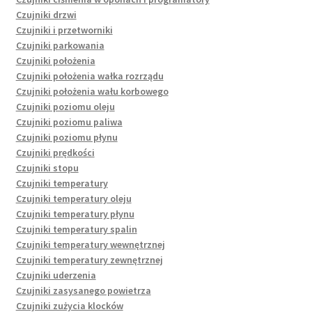
Czujniki drzwi
Czujniki i przetworniki
Czujniki parkowania
Czujniki położenia
Czujniki położenia wałka rozrządu
Czujniki położenia wału korbowego
Czujniki poziomu oleju
Czujniki poziomu paliwa
Czujniki poziomu płynu
Czujniki prędkości
Czujniki stopu
Czujniki temperatury
Czujniki temperatury oleju
Czujniki temperatury płynu
Czujniki temperatury spalin
Czujniki temperatury wewnętrznej
Czujniki temperatury zewnętrznej
Czujniki uderzenia
Czujniki zasysanego powietrza
Czujniki zużycia klocków