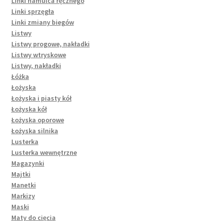
Linki hamulca ręcznego
Linki sprzęgła
Linki zmiany biegów
Listwy
Listwy progowe, nakładki
Listwy wtryskowe
Listwy, nakładki
Łóżka
Łożyska
Łożyska i piasty kół
Łożyska kół
Łożyska oporowe
Łożyska silnika
Lusterka
Lusterka wewnętrzne
Magazynki
Majtki
Manetki
Markizy
Maski
Maty do cięcia