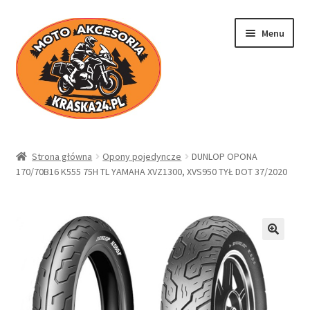
Przejdź
Przejdź
Menu
do
do
nawigacji
treści
Kraska24.pl
Strona główna
Opony pojedyncze
DUNLOP OPONA
170/70B16 K555 75H TL YAMAHA XVZ1300, XVS950 TYŁ DOT 37/2020
Sklep
Koszyk
Moje konto
Regulamin