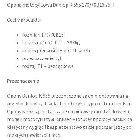
Opona motocyklowa Dunlop K 555 170/70B16 75 H
Cechy produktu:
rozmiar: 170/70B16
indeks nośności: 75 – 387kg
indeks prędkości: H do 210 km/h
przeznaczenie: tył
rodzaj: TL – bezdętkowe
Przeznaczenie
Opony Dunlop K 555 przeznaczone są do montowania na
przednich i tylnych kołach motocykli typu custom i cruiser.
Opony K 555 są dostarczane na pierwszy montaż do wielu
modeli motocykli typu cruiser. Producent położył nacisk na
klasyczny wygląd i bezpieczeństwo także podczas jazdy po
mokrych nawierzchniach.