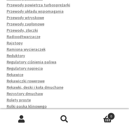
Przewody powietrza turbosprężarki
Przewody układu wspomagania
Przewody wtryskowe
Przewody zapłonowe
Przewody, złączki
Radioodtwarzacze
Rajstopy
Ramiona wycieraczek
Reduktory
Regulatory ciśnienia paliwa
Regulatory napięcia
Rękawice
Rękawiczki rowerowe
Rękawki, deski i koła dmuchane
Rezystory dmuchaw
Rolety proste
Rolki paska klinowego
Rolki paska rozrządu
0
Rozruszniki
Szukaj:
Szukaj
Rozruszniki kompletne