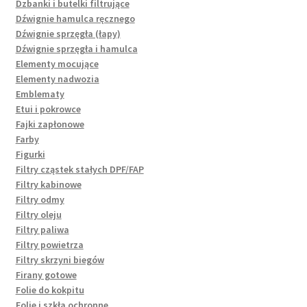
Dzbanki i butelki filtrujące
Dźwignie hamulca ręcznego
Dźwignie sprzęgła (łapy)
Dźwignie sprzęgła i hamulca
Elementy mocujące
Elementy nadwozia
Emblematy
Etui i pokrowce
Fajki zapłonowe
Farby
Figurki
Filtry cząstek stałych DPF/FAP
Filtry kabinowe
Filtry odmy
Filtry oleju
Filtry paliwa
Filtry powietrza
Filtry skrzyni biegów
Firany gotowe
Folie do kokpitu
Folie i szkła ochronne