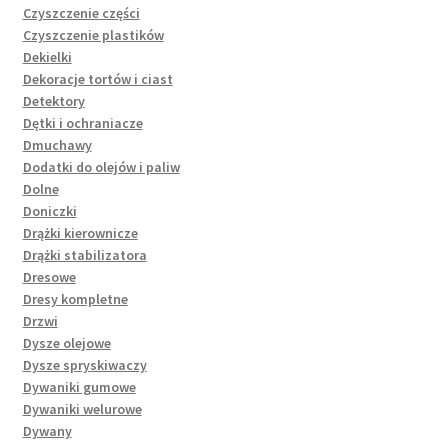
Czyszczenie części
Czyszczenie plastików
Dekielki
Dekoracje tortów i ciast
Detektory
Dętki i ochraniacze
Dmuchawy
Dodatki do olejów i paliw
Dolne
Doniczki
Drążki kierownicze
Drążki stabilizatora
Dresowe
Dresy kompletne
Drzwi
Dysze olejowe
Dysze spryskiwaczy
Dywaniki gumowe
Dywaniki welurowe
Dywany