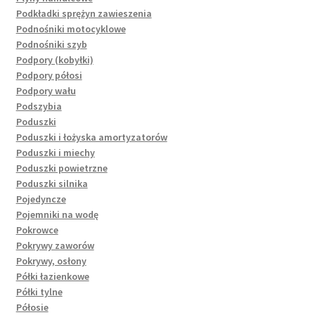
Podkładki sprężyn zawieszenia
Podnośniki motocyklowe
Podnośniki szyb
Podpory (kobyłki)
Podpory półosi
Podpory wału
Podszybia
Poduszki
Poduszki i łożyska amortyzatorów
Poduszki i miechy
Poduszki powietrzne
Poduszki silnika
Pojedyncze
Pojemniki na wodę
Pokrowce
Pokrywy zaworów
Pokrywy, osłony
Półki łazienkowe
Półki tylne
Półosie