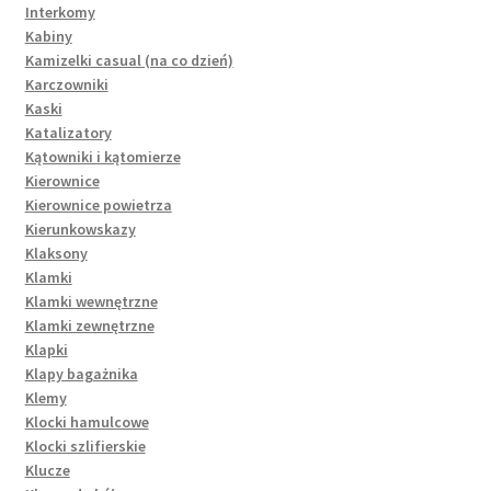
Interkomy
Kabiny
Kamizelki casual (na co dzień)
Karczowniki
Kaski
Katalizatory
Kątowniki i kątomierze
Kierownice
Kierownice powietrza
Kierunkowskazy
Klaksony
Klamki
Klamki wewnętrzne
Klamki zewnętrzne
Klapki
Klapy bagażnika
Klemy
Klocki hamulcowe
Klocki szlifierskie
Klucze