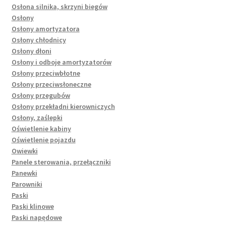
Osłona silnika, skrzyni biegów
Osłony
Osłony amortyzatora
Osłony chłodnicy
Osłony dłoni
Osłony i odboje amortyzatorów
Osłony przeciwbłotne
Osłony przeciwsłoneczne
Osłony przegubów
Osłony przekładni kierowniczych
Osłony, zaślepki
Oświetlenie kabiny
Oświetlenie pojazdu
Owiewki
Panele sterowania, przełączniki
Panewki
Parowniki
Paski
Paski klinowe
Paski napędowe