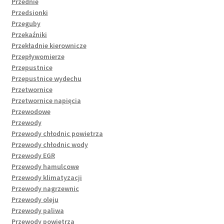
Przednie
Przedsionki
Przeguby
Przekaźniki
Przekładnie kierownicze
Przepływomierze
Przepustnice
Przepustnice wydechu
Przetwornice
Przetwornice napięcia
Przewodowe
Przewody
Przewody chłodnic powietrza
Przewody chłodnic wody
Przewody EGR
Przewody hamulcowe
Przewody klimatyzacji
Przewody nagrzewnic
Przewody oleju
Przewody paliwa
Przewody powietrza