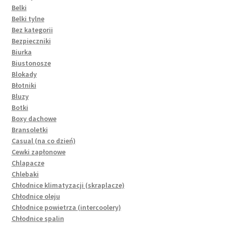
Belki
Belki tylne
Bez kategorii
Bezpieczniki
Biurka
Biustonosze
Blokady
Błotniki
Bluzy
Botki
Boxy dachowe
Bransoletki
Casual (na co dzień)
Cewki zapłonowe
Chlapacze
Chlebaki
Chłodnice klimatyzacji (skraplacze)
Chłodnice oleju
Chłodnice powietrza (intercoolery)
Chłodnice spalin