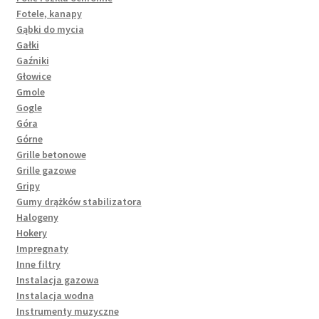
Fotele, kanapy
Gąbki do mycia
Gałki
Gaźniki
Głowice
Gmole
Gogle
Góra
Górne
Grille betonowe
Grille gazowe
Gripy
Gumy drążków stabilizatora
Halogeny
Hokery
Impregnaty
Inne filtry
Instalacja gazowa
Instalacja wodna
Instrumenty muzyczne