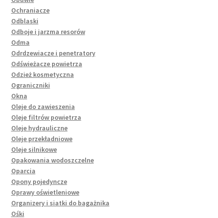
Ochraniacze
Odblaski
Odboje i jarzma resorów
Odma
Odrdzewiacze i penetratory
Odświeżacze powietrza
Odzież kosmetyczna
Ograniczniki
Okna
Oleje do zawieszenia
Oleje filtrów powietrza
Oleje hydrauliczne
Oleje przekładniowe
Oleje silnikowe
Opakowania wodoszczelne
Oparcia
Opony pojedyncze
Oprawy oświetleniowe
Organizery i siatki do bagażnika
Ośki