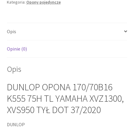
Kategoria:
Opony pojedyncze
75H
TL
YAMAHA
XVZ1300,
Opis
XVS950
TYŁ
DOT
Opinie (0)
37/2020
Opis
DUNLOP OPONA 170/70B16
K555 75H TL YAMAHA XVZ1300,
XVS950 TYŁ DOT 37/2020
DUNLOP