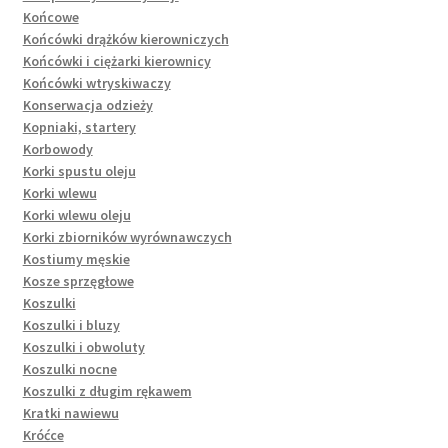
Końcowe
Końcówki drążków kierowniczych
Końcówki i ciężarki kierownicy
Końcówki wtryskiwaczy
Konserwacja odzieży
Kopniaki, startery
Korbowody
Korki spustu oleju
Korki wlewu
Korki wlewu oleju
Korki zbiorników wyrównawczych
Kostiumy męskie
Kosze sprzęgłowe
Koszulki
Koszulki i bluzy
Koszulki i obwoluty
Koszulki nocne
Koszulki z długim rękawem
Kratki nawiewu
Króćce