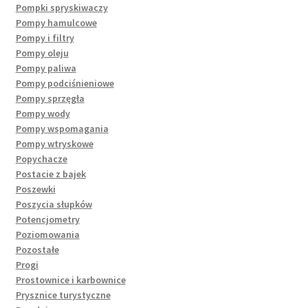
Pompki spryskiwaczy
Pompy hamulcowe
Pompy i filtry
Pompy oleju
Pompy paliwa
Pompy podciśnieniowe
Pompy sprzęgła
Pompy wody
Pompy wspomagania
Pompy wtryskowe
Popychacze
Postacie z bajek
Poszewki
Poszycia słupków
Potencjometry
Poziomowania
Pozostałe
Progi
Prostownice i karbownice
Prysznice turystyczne