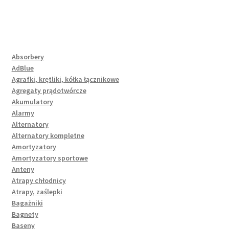
Absorbery
AdBlue
Agrafki, krętliki, kółka łącznikowe
Agregaty prądotwórcze
Akumulatory
Alarmy
Alternatory
Alternatory kompletne
Amortyzatory
Amortyzatory sportowe
Anteny
Atrapy chłodnicy
Atrapy, zaślepki
Bagażniki
Bagnety
Baseny