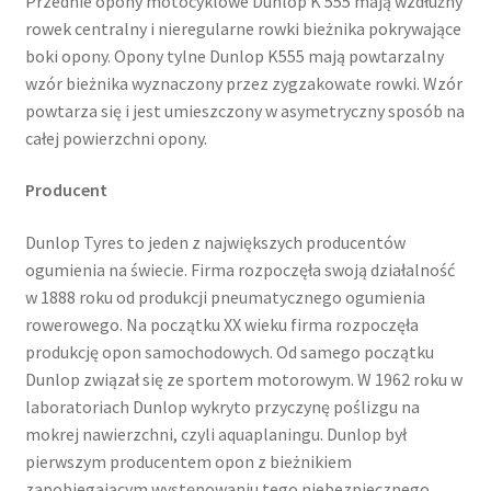
Przednie opony motocyklowe Dunlop K 555 mają wzdłużny
rowek centralny i nieregularne rowki bieżnika pokrywające
boki opony. Opony tylne Dunlop K555 mają powtarzalny
wzór bieżnika wyznaczony przez zygzakowate rowki. Wzór
powtarza się i jest umieszczony w asymetryczny sposób na
całej powierzchni opony.
Producent
Dunlop Tyres to jeden z największych producentów
ogumienia na świecie. Firma rozpoczęła swoją działalność
w 1888 roku od produkcji pneumatycznego ogumienia
rowerowego. Na początku XX wieku firma rozpoczęła
produkcję opon samochodowych. Od samego początku
Dunlop związał się ze sportem motorowym. W 1962 roku w
laboratoriach Dunlop wykryto przyczynę poślizgu na
mokrej nawierzchni, czyli aquaplaningu. Dunlop był
pierwszym producentem opon z bieżnikiem
zapobiegającym występowaniu tego niebezpiecznego