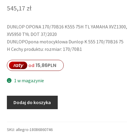
545,17
zł
DUNLOP OPONA 170/70B16 K555 75H TL YAMAHA XVZ1300,
XVS950 TYŁ DOT 37/2020
DUNLOPOpona motocyklowa Dunlop K 555 170/70B16 75
H Cechy produktu: rozmiar: 170/70B1
raty
15,86
PLN
od
1 w magazynie
ilość
Dodaj do koszyka
DUNLOP
OPONA
170/70B16
K555
SKU:
allegro-18086860746