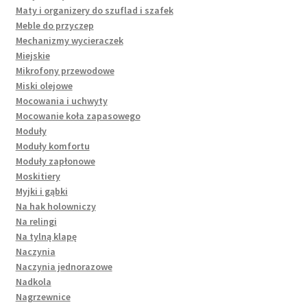
Maty i organizery do szuflad i szafek
Meble do przyczep
Mechanizmy wycieraczek
Miejskie
Mikrofony przewodowe
Miski olejowe
Mocowania i uchwyty
Mocowanie koła zapasowego
Moduły
Moduły komfortu
Moduły zapłonowe
Moskitiery
Myjki i gąbki
Na hak holowniczy
Na relingi
Na tylną klapę
Naczynia
Naczynia jednorazowe
Nadkola
Nagrzewnice