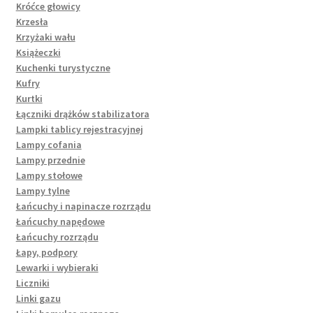
Króćce głowicy
Krzesła
Krzyżaki wału
Książeczki
Kuchenki turystyczne
Kufry
Kurtki
Łączniki drążków stabilizatora
Lampki tablicy rejestracyjnej
Lampy cofania
Lampy przednie
Lampy stołowe
Lampy tylne
Łańcuchy i napinacze rozrządu
Łańcuchy napędowe
Łańcuchy rozrządu
Łapy, podpory
Lewarki i wybieraki
Liczniki
Linki gazu