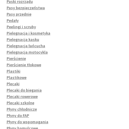
Paski rozrządu
Pasy bezpieczeństwa
Pasy przednie
Pedały
Peelingi i scruby
Pielęgnacja i kosmetyka
Pielęgnacja kasku
Pielęgnacja łańcucha
Pielęgnacja motocykla
Pierścienie
Pierścienie tłokowe
Plastiki
Plastikowe
Plecaki
Plecaki do biegania
Plecaki rowerowe
Plecaki szkolne
Płyny chłodnicze
Płyny do FAP
Płyny do wspomagania
Płyny hamulcowe