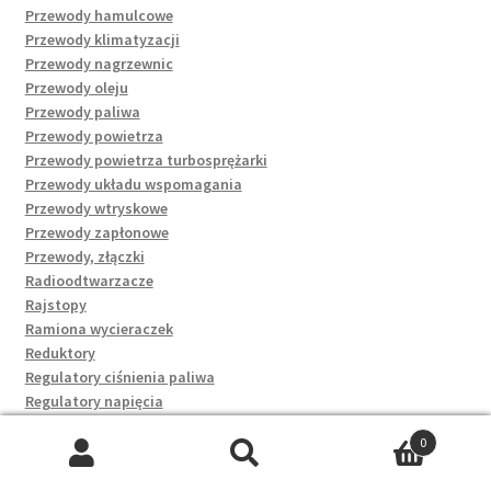
Przewody hamulcowe
Przewody klimatyzacji
Przewody nagrzewnic
Przewody oleju
Przewody paliwa
Przewody powietrza
Przewody powietrza turbosprężarki
Przewody układu wspomagania
Przewody wtryskowe
Przewody zapłonowe
Przewody, złączki
Radioodtwarzacze
Rajstopy
Ramiona wycieraczek
Reduktory
Regulatory ciśnienia paliwa
Regulatory napięcia
Rękawice
0
Rękawiczki rowerowe
Szukaj:
Szukaj
Rękawki, deski i koła dmuchane