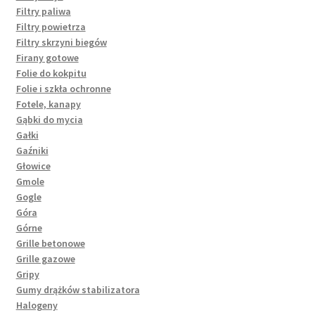
Filtry paliwa
Filtry powietrza
Filtry skrzyni biegów
Firany gotowe
Folie do kokpitu
Folie i szkła ochronne
Fotele, kanapy
Gąbki do mycia
Gałki
Gaźniki
Głowice
Gmole
Gogle
Góra
Górne
Grille betonowe
Grille gazowe
Gripy
Gumy drążków stabilizatora
Halogeny