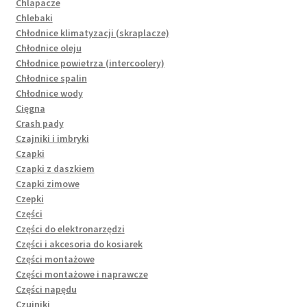
Chlapacze
Chlebaki
Chłodnice klimatyzacji (skraplacze)
Chłodnice oleju
Chłodnice powietrza (intercoolery)
Chłodnice spalin
Chłodnice wody
Cięgna
Crash pady
Czajniki i imbryki
Czapki
Czapki z daszkiem
Czapki zimowe
Czepki
Części
Części do elektronarzędzi
Części i akcesoria do kosiarek
Części montażowe
Części montażowe i naprawcze
Części napędu
Czujniki