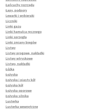
Łańcuchy rozrządu
Łapy, podpory
Lewarki i wybieraki
Liczniki
Linki gazu
Linki hamulca ręcznego
Linki sprzęgła
Linki zmiany biegów
Listwy
Listwy progowe, nakładki
Listwy wtryskowe
Listwy, nakładki
Łóżka
Łożyska
Łożyska i piasty kół
Łożyska kół
Łożyska oporowe
Łożyska silnika
Lusterka
Lusterka wewnętrzne