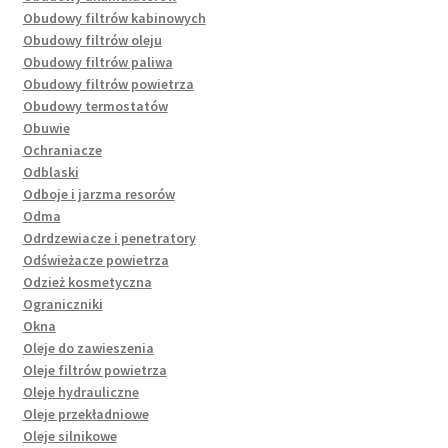
Obudowy filtrów kabinowych
Obudowy filtrów oleju
Obudowy filtrów paliwa
Obudowy filtrów powietrza
Obudowy termostatów
Obuwie
Ochraniacze
Odblaski
Odboje i jarzma resorów
Odma
Odrdzewiacze i penetratory
Odświeżacze powietrza
Odzież kosmetyczna
Ograniczniki
Okna
Oleje do zawieszenia
Oleje filtrów powietrza
Oleje hydrauliczne
Oleje przekładniowe
Oleje silnikowe