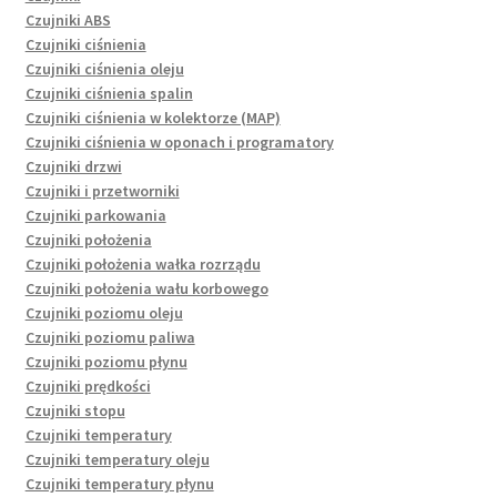
Czujniki ABS
Czujniki ciśnienia
Czujniki ciśnienia oleju
Czujniki ciśnienia spalin
Czujniki ciśnienia w kolektorze (MAP)
Czujniki ciśnienia w oponach i programatory
Czujniki drzwi
Czujniki i przetworniki
Czujniki parkowania
Czujniki położenia
Czujniki położenia wałka rozrządu
Czujniki położenia wału korbowego
Czujniki poziomu oleju
Czujniki poziomu paliwa
Czujniki poziomu płynu
Czujniki prędkości
Czujniki stopu
Czujniki temperatury
Czujniki temperatury oleju
Czujniki temperatury płynu