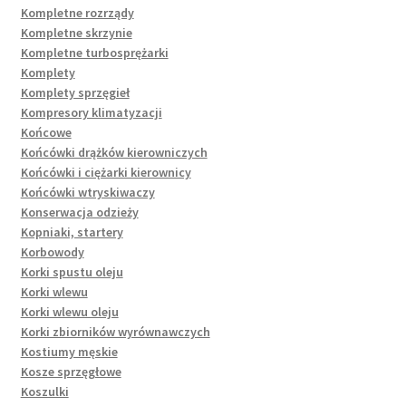
Kompletne rozrządy
Kompletne skrzynie
Kompletne turbosprężarki
Komplety
Komplety sprzęgieł
Kompresory klimatyzacji
Końcowe
Końcówki drążków kierowniczych
Końcówki i ciężarki kierownicy
Końcówki wtryskiwaczy
Konserwacja odzieży
Kopniaki, startery
Korbowody
Korki spustu oleju
Korki wlewu
Korki wlewu oleju
Korki zbiorników wyrównawczych
Kostiumy męskie
Kosze sprzęgłowe
Koszulki