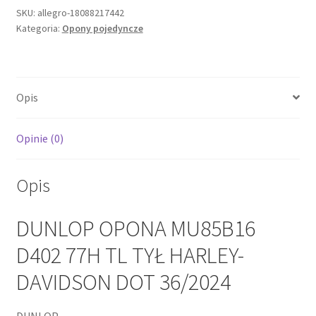
D402
SKU:
allegro-18088217442
Kategoria:
Opony pojedyncze
77H
TL
TYŁ
HARLEY-
Opis
DAVIDSON
DOT
36/2024
Opinie (0)
Opis
DUNLOP OPONA MU85B16
D402 77H TL TYŁ HARLEY-
DAVIDSON DOT 36/2024