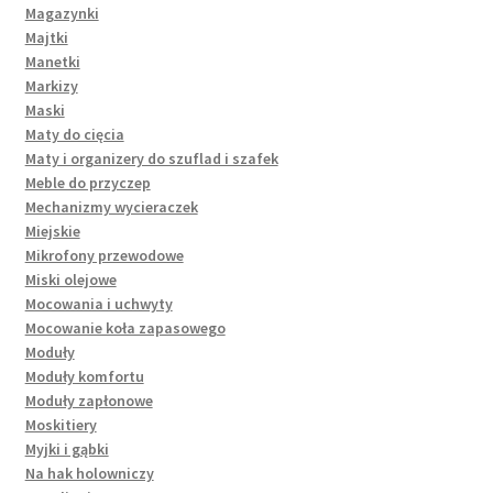
Magazynki
Majtki
Manetki
Markizy
Maski
Maty do cięcia
Maty i organizery do szuflad i szafek
Meble do przyczep
Mechanizmy wycieraczek
Miejskie
Mikrofony przewodowe
Miski olejowe
Mocowania i uchwyty
Mocowanie koła zapasowego
Moduły
Moduły komfortu
Moduły zapłonowe
Moskitiery
Myjki i gąbki
Na hak holowniczy