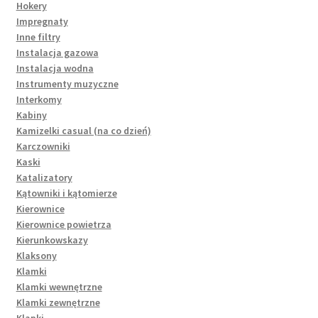
Hokery
Impregnaty
Inne filtry
Instalacja gazowa
Instalacja wodna
Instrumenty muzyczne
Interkomy
Kabiny
Kamizelki casual (na co dzień)
Karczowniki
Kaski
Katalizatory
Kątowniki i kątomierze
Kierownice
Kierownice powietrza
Kierunkowskazy
Klaksony
Klamki
Klamki wewnętrzne
Klamki zewnętrzne
Klapki