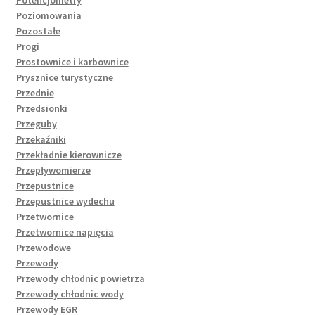
Poziomowania
Pozostałe
Progi
Prostownice i karbownice
Prysznice turystyczne
Przednie
Przedsionki
Przeguby
Przekaźniki
Przekładnie kierownicze
Przepływomierze
Przepustnice
Przepustnice wydechu
Przetwornice
Przetwornice napięcia
Przewodowe
Przewody
Przewody chłodnic powietrza
Przewody chłodnic wody
Przewody EGR