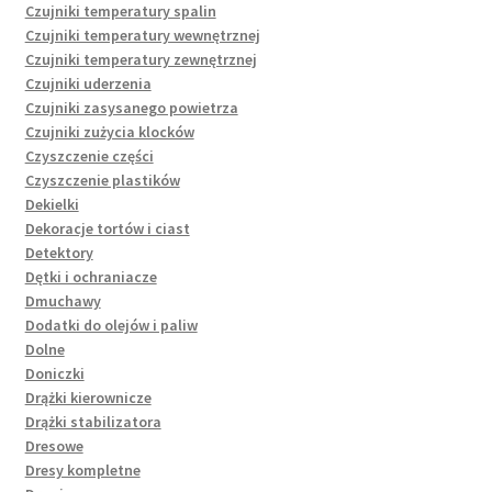
Czujniki temperatury spalin
Czujniki temperatury wewnętrznej
Czujniki temperatury zewnętrznej
Czujniki uderzenia
Czujniki zasysanego powietrza
Czujniki zużycia klocków
Czyszczenie części
Czyszczenie plastików
Dekielki
Dekoracje tortów i ciast
Detektory
Dętki i ochraniacze
Dmuchawy
Dodatki do olejów i paliw
Dolne
Doniczki
Drążki kierownicze
Drążki stabilizatora
Dresowe
Dresy kompletne