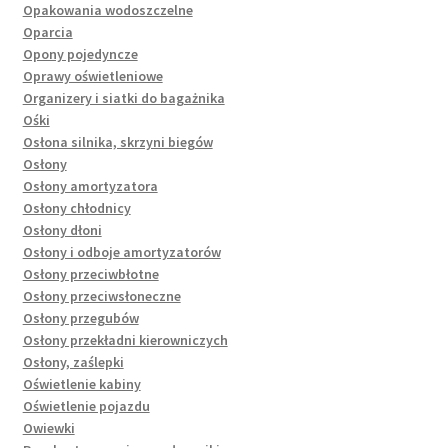
Opakowania wodoszczelne
Oparcia
Opony pojedyncze
Oprawy oświetleniowe
Organizery i siatki do bagażnika
Ośki
Osłona silnika, skrzyni biegów
Osłony
Osłony amortyzatora
Osłony chłodnicy
Osłony dłoni
Osłony i odboje amortyzatorów
Osłony przeciwbłotne
Osłony przeciwsłoneczne
Osłony przegubów
Osłony przekładni kierowniczych
Osłony, zaślepki
Oświetlenie kabiny
Oświetlenie pojazdu
Owiewki