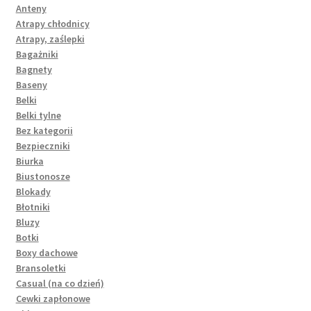
Anteny
Atrapy chłodnicy
Atrapy, zaślepki
Bagażniki
Bagnety
Baseny
Belki
Belki tylne
Bez kategorii
Bezpieczniki
Biurka
Biustonosze
Blokady
Błotniki
Bluzy
Botki
Boxy dachowe
Bransoletki
Casual (na co dzień)
Cewki zapłonowe