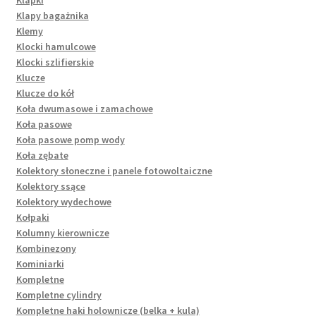
Klapy bagażnika
Klemy
Klocki hamulcowe
Klocki szlifierskie
Klucze
Klucze do kół
Koła dwumasowe i zamachowe
Koła pasowe
Koła pasowe pomp wody
Koła zębate
Kolektory słoneczne i panele fotowoltaiczne
Kolektory ssące
Kolektory wydechowe
Kołpaki
Kolumny kierownicze
Kombinezony
Kominiarki
Kompletne
Kompletne cylindry
Kompletne haki holownicze (belka + kula)