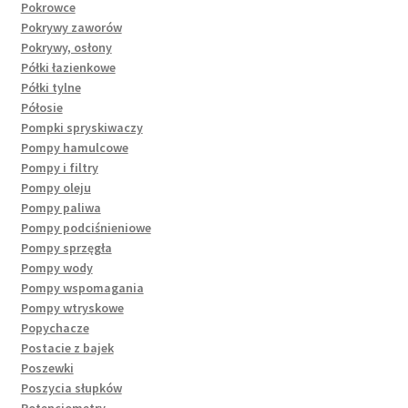
Pokrowce
Pokrywy zaworów
Pokrywy, osłony
Półki łazienkowe
Półki tylne
Półosie
Pompki spryskiwaczy
Pompy hamulcowe
Pompy i filtry
Pompy oleju
Pompy paliwa
Pompy podciśnieniowe
Pompy sprzęgła
Pompy wody
Pompy wspomagania
Pompy wtryskowe
Popychacze
Postacie z bajek
Poszewki
Poszycia słupków
Potencjometry