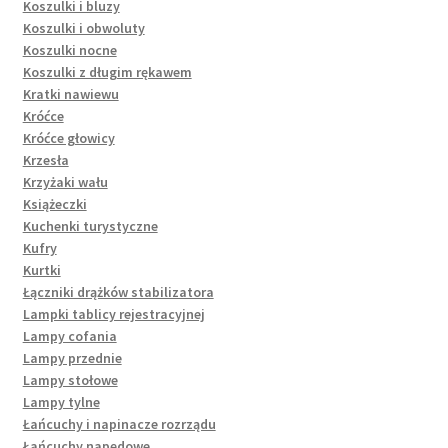
Koszulki i bluzy
Koszulki i obwoluty
Koszulki nocne
Koszulki z długim rękawem
Kratki nawiewu
Króćce
Króćce głowicy
Krzesła
Krzyżaki wału
Książeczki
Kuchenki turystyczne
Kufry
Kurtki
Łączniki drążków stabilizatora
Lampki tablicy rejestracyjnej
Lampy cofania
Lampy przednie
Lampy stołowe
Lampy tylne
Łańcuchy i napinacze rozrządu
Łańcuchy napędowe