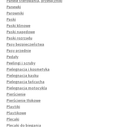
Panele sterowania, przełączniki
Panewki
Parowniki
Paski
Paski klinowe
Paski napędowe
Paski rozrządu
Pasy bezpieczeństwa
Pasy przednie
Pedały
Peelingi i scruby
Pielęgnacja i kosmetyka
Pielęgnacja kasku
Pielęgnacja łańcucha
Pielęgnacja motocykla
Pierścienie
Pierścienie tłokowe
Plastiki
Plastikowe
Plecaki
Plecaki do biegania