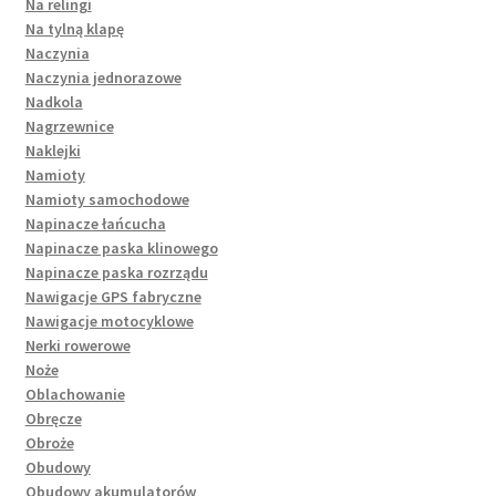
Na relingi
Na tylną klapę
Naczynia
Naczynia jednorazowe
Nadkola
Nagrzewnice
Naklejki
Namioty
Namioty samochodowe
Napinacze łańcucha
Napinacze paska klinowego
Napinacze paska rozrządu
Nawigacje GPS fabryczne
Nawigacje motocyklowe
Nerki rowerowe
Noże
Oblachowanie
Obręcze
Obroże
Obudowy
Obudowy akumulatorów