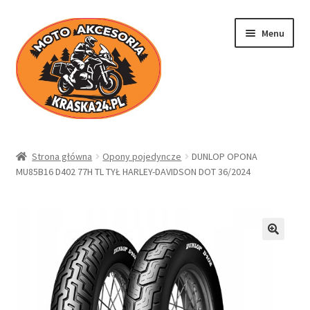
Przejdź
Przejdź
Menu
do
do
nawigacji
treści
Kraska24.pl
Strona główna
Opony pojedyncze
DUNLOP OPONA
MU85B16 D402 77H TL TYŁ HARLEY-DAVIDSON DOT 36/2024
Sklep
Koszyk
Moje konto
Regulamin