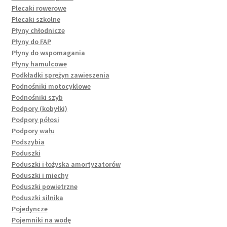
Plecaki rowerowe
Plecaki szkolne
Płyny chłodnicze
Płyny do FAP
Płyny do wspomagania
Płyny hamulcowe
Podkładki sprężyn zawieszenia
Podnośniki motocyklowe
Podnośniki szyb
Podpory (kobyłki)
Podpory półosi
Podpory wału
Podszybia
Poduszki
Poduszki i łożyska amortyzatorów
Poduszki i miechy
Poduszki powietrzne
Poduszki silnika
Pojedyncze
Pojemniki na wodę