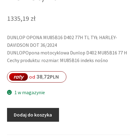
1335,19
zł
DUNLOP OPONA MU85B16 D402 77H TL TYŁ HARLEY-
DAVIDSON DOT 36/2024
DUNLOPOpona motocyklowa Dunlop D402 MU85B16 77 H
Cechy produktu: rozmiar: MU85B16 indeks nośno
raty
38,72
PLN
od
1 w magazynie
ilość
Dodaj do koszyka
DUNLOP
OPONA
MU85B16