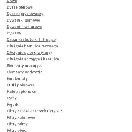
Drzwi
Dysze olejowe
Dysze spryskiwaczy
Dywaniki gumowe
Dywaniki welurowe
Dywany
Dzbanki i butelki filtrujące
Dźwignie hamulca ręcznego
Dźwignie sprzęgła (łapy)
Dźwignie sprzęgła i hamulca
Elementy mocujące
Elementy nadwozia
Emblematy
Etui i pokrowce
Fajki zapłonowe
Farby
Figurki
Filtry cząstek stałych DPF/FAP
Filtry kabinowe
Filtry odmy
Filtry oleju