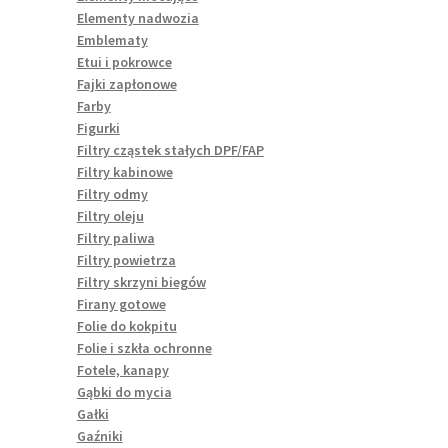
Elementy nadwozia
Emblematy
Etui i pokrowce
Fajki zapłonowe
Farby
Figurki
Filtry cząstek stałych DPF/FAP
Filtry kabinowe
Filtry odmy
Filtry oleju
Filtry paliwa
Filtry powietrza
Filtry skrzyni biegów
Firany gotowe
Folie do kokpitu
Folie i szkła ochronne
Fotele, kanapy
Gąbki do mycia
Gałki
Gaźniki