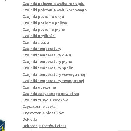
Czujniki położenia wałka rozrządu
Czujniki położenia wału korbowego
Czujniki poziomu oleju
Czujniki poziomu paliwa
Czujniki poziomu płynu
Czujniki prędkości
Czujniki stopu
Czujniki temperatury
Czujniki temperatury oleju
Czujniki temperatury płynu
Czujniki temperatury spalin
Czujniki temperatury wewnętrznej
Czujniki temperatury zewnętrznej
Czujniki uderzenia
Czujniki zasysanego powietrza
Czujniki zużycia klocków
Czyszczenie części
Czyszczenie plastików
Dekielki
Dekoracje tortów i ciast