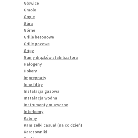
Głowice
Gmole
Gogle
Góra
Górne
Grille betonowe
Grille gazowe
Gripy
Gumy drążków stabilizatora
Halogeny
Hokery
Impregnaty
Inne filtry
Instalacja gazowa
Instalacja wodna
Instrumenty muzyczne
Interkomy
Kabiny
Kamizelki casual (na co dzień)
Karczowniki