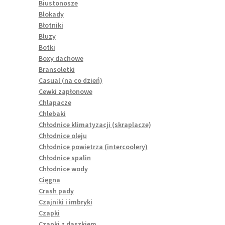
Biustonosze
Blokady
Błotniki
Bluzy
Botki
Boxy dachowe
Bransoletki
Casual (na co dzień)
Cewki zapłonowe
Chlapacze
Chlebaki
Chłodnice klimatyzacji (skraplacze)
Chłodnice oleju
Chłodnice powietrza (intercoolery)
Chłodnice spalin
Chłodnice wody
Cięgna
Crash pady
Czajniki i imbryki
Czapki
Czapki z daszkiem