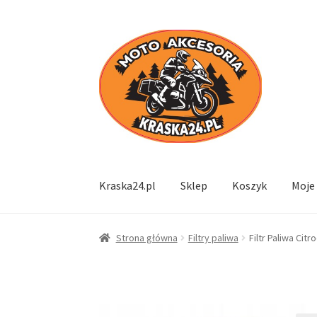
Przejdź
Przejdź
do
do
nawigacji
treści
Kraska24.pl
Sklep
Koszyk
Moje
Strona główna
Filtry paliwa
Filtr Paliwa Cit