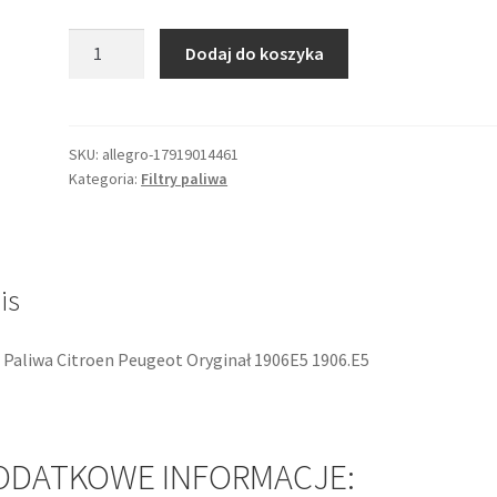
ilość
Dodaj do koszyka
Filtr
Paliwa
Citroen
Peugeot
SKU:
allegro-17919014461
Kategoria:
Filtry paliwa
Oryginał
1906E5
1906.E5
is
r Paliwa Citroen Peugeot Oryginał 1906E5 1906.E5
ODATKOWE INFORMACJE: