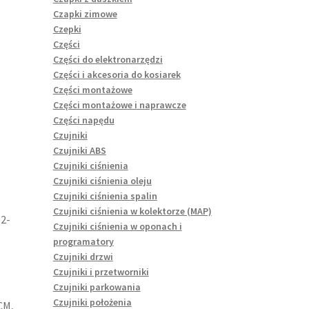
Czapki zimowe
Czepki
Części
Części do elektronarzędzi
Części i akcesoria do kosiarek
Części montażowe
Części montażowe i naprawcze
Części napędu
Czujniki
Czujniki ABS
Czujniki ciśnienia
Czujniki ciśnienia oleju
Czujniki ciśnienia spalin
Czujniki ciśnienia w kolektorze (MAP)
02-
Czujniki ciśnienia w oponach i
programatory
Czujniki drzwi
Czujniki i przetworniki
Czujniki parkowania
Czujniki położenia
CM,