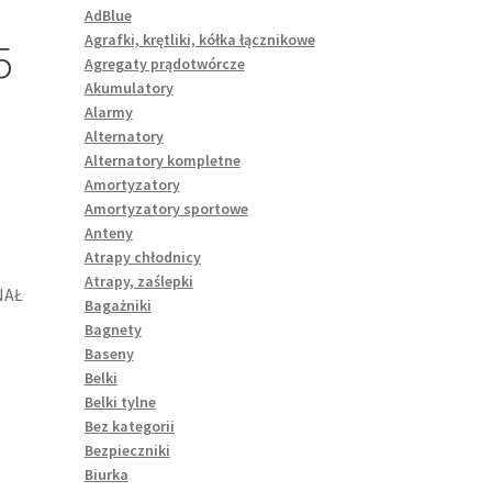
AdBlue
Agrafki, krętliki, kółka łącznikowe
5
Agregaty prądotwórcze
Akumulatory
Alarmy
Alternatory
Alternatory kompletne
Amortyzatory
Amortyzatory sportowe
Anteny
Atrapy chłodnicy
Atrapy, zaślepki
NAŁ
Bagażniki
Bagnety
Baseny
Belki
Belki tylne
Bez kategorii
Bezpieczniki
Biurka