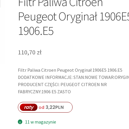
Filtr Paliwa Citroen
Peugeot Oryginał 1906E
1906.E5
110,70
zł
Filtr Paliwa Citroen Peugeot Oryginał 1906E5 1906.E5
DODATKOWE INFORMACJE: STAN:NOWE TOWAR:ORYGI
PRODUCENT CZĘŚCI: PEUGEOT CITROEN NR
FABRYCZNY:1906 E5 ZASTO
raty
3,22
PLN
od
11 w magazynie