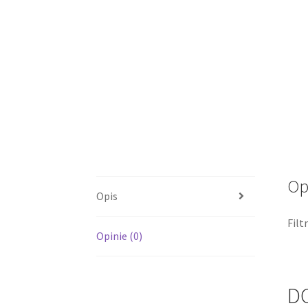
Op
Opis
Filt
Opinie (0)
D