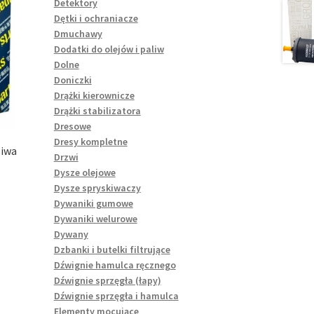
Detektory
Dętki i ochraniacze
Dmuchawy
Dodatki do olejów i paliw
Dolne
Doniczki
Drążki kierownicze
Drążki stabilizatora
Dresowe
Dresy kompletne
liwa
Drzwi
Dysze olejowe
Dysze spryskiwaczy
Dywaniki gumowe
Dywaniki welurowe
Dywany
Dzbanki i butelki filtrujące
Dźwignie hamulca ręcznego
Dźwignie sprzęgła (łapy)
Dźwignie sprzęgła i hamulca
Elementy mocujące