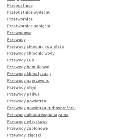
Przepustnice
Przepustnice wydechu
Przetwornice
Przetwornice napięcia
Przewodowe
Przewody
Przewody chłodnic powietrza
Przewody chłodnic wody
Przewody EGR
Przewody hamulcowe
Przewody klimatyzacji
Przewody nagrzewnic
Przewody oleju
Przewody paliwa
Przewody powietrza
Przewody powietrza turbosprężarki
Przewody układu wspomagania
Przewody wtryskowe
Przewody zapłonowe
Przewody, złączki