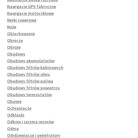
Nawigacje GPS fabryczne
Nawigacje motocyklowe
Nerki rowerowe
Noże
Oblachowanie
Obręcze
Obroże
Obudowy
Obudowy akumulatorów
Obudowy filtrów kabinowych
Obudowy filtrów oleju
Obudowy filtrów paliwa
Obudowy filtrów powietrza
Obudowy termostatów
Obuwie
Ochraniacze
Odblaski
Odboje i jarzma resorów
Odma
Odrdzewiacze i penetratory