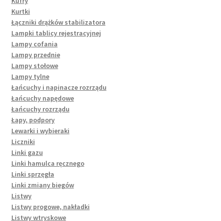
Kufry
Kurtki
Łączniki drążków stabilizatora
Lampki tablicy rejestracyjnej
Lampy cofania
Lampy przednie
Lampy stołowe
Lampy tylne
Łańcuchy i napinacze rozrządu
Łańcuchy napędowe
Łańcuchy rozrządu
Łapy, podpory
Lewarki i wybieraki
Liczniki
Linki gazu
Linki hamulca ręcznego
Linki sprzęgła
Linki zmiany biegów
Listwy
Listwy progowe, nakładki
Listwy wtryskowe