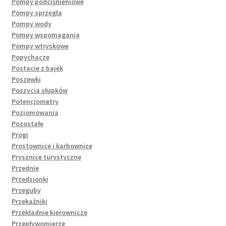
Pompy podciśnieniowe
Pompy sprzęgła
Pompy wody
Pompy wspomagania
Pompy wtryskowe
Popychacze
Postacie z bajek
Poszewki
Poszycia słupków
Potencjometry
Poziomowania
Pozostałe
Progi
Prostownice i karbownice
Prysznice turystyczne
Przednie
Przedsionki
Przeguby
Przekaźniki
Przekładnie kierownicze
Przepływomierze