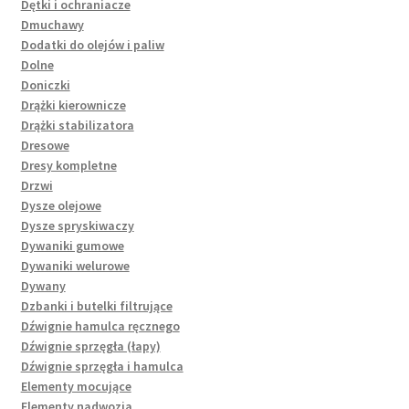
Dętki i ochraniacze
Dmuchawy
Dodatki do olejów i paliw
Dolne
Doniczki
Drążki kierownicze
Drążki stabilizatora
Dresowe
Dresy kompletne
Drzwi
Dysze olejowe
Dysze spryskiwaczy
Dywaniki gumowe
Dywaniki welurowe
Dywany
Dzbanki i butelki filtrujące
Dźwignie hamulca ręcznego
Dźwignie sprzęgła (łapy)
Dźwignie sprzęgła i hamulca
Elementy mocujące
Elementy nadwozia