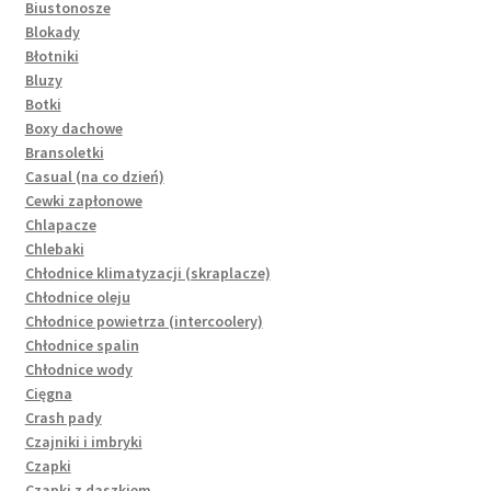
Biustonosze
Blokady
Błotniki
Bluzy
Botki
Boxy dachowe
Bransoletki
Casual (na co dzień)
Cewki zapłonowe
Chlapacze
Chlebaki
Chłodnice klimatyzacji (skraplacze)
Chłodnice oleju
Chłodnice powietrza (intercoolery)
Chłodnice spalin
Chłodnice wody
Cięgna
Crash pady
Czajniki i imbryki
Czapki
Czapki z daszkiem