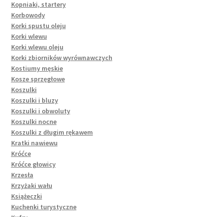
Kopniaki, startery
Korbowody
Korki spustu oleju
Korki wlewu
Korki wlewu oleju
Korki zbiorników wyrównawczych
Kostiumy męskie
Kosze sprzęgłowe
Koszulki
Koszulki i bluzy
Koszulki i obwoluty
Koszulki nocne
Koszulki z długim rękawem
Kratki nawiewu
Króćce
Króćce głowicy
Krzesła
Krzyżaki wału
Książeczki
Kuchenki turystyczne