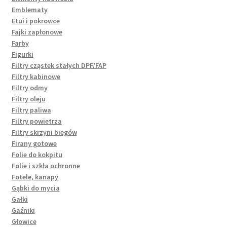
Emblematy
Etui i pokrowce
Fajki zapłonowe
Farby
Figurki
Filtry cząstek stałych DPF/FAP
Filtry kabinowe
Filtry odmy
Filtry oleju
Filtry paliwa
Filtry powietrza
Filtry skrzyni biegów
Firany gotowe
Folie do kokpitu
Folie i szkła ochronne
Fotele, kanapy
Gąbki do mycia
Gałki
Gaźniki
Głowice