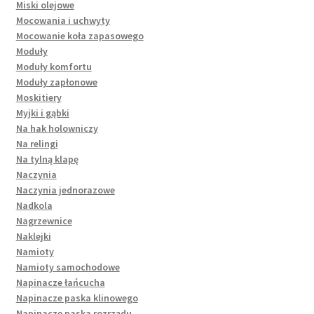
Miski olejowe
Mocowania i uchwyty
Mocowanie koła zapasowego
Moduły
Moduły komfortu
Moduły zapłonowe
Moskitiery
Myjki i gąbki
Na hak holowniczy
Na relingi
Na tylną klapę
Naczynia
Naczynia jednorazowe
Nadkola
Nagrzewnice
Naklejki
Namioty
Namioty samochodowe
Napinacze łańcucha
Napinacze paska klinowego
Napinacze paska rozrządu