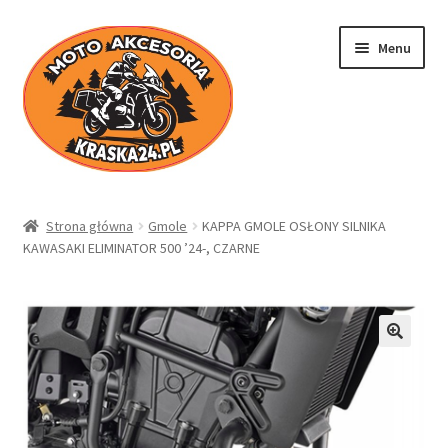
Przejdź
Przejdź
Menu
do
do
nawigacji
treści
Kraska24.pl
Strona główna
Gmole
KAPPA GMOLE OSŁONY SILNIKA
KAWASAKI ELIMINATOR 500 ’24-, CZARNE
Sklep
Koszyk
Moje konto
Regulamin