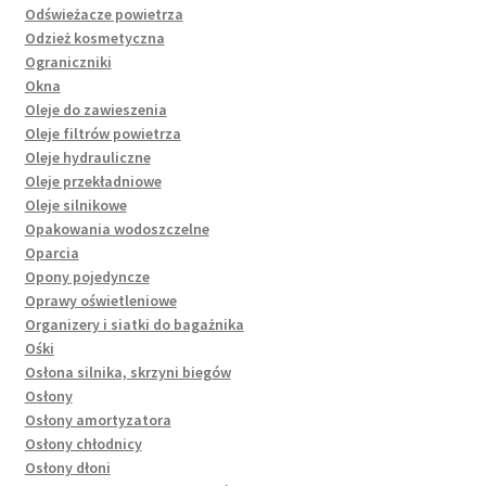
Odświeżacze powietrza
Odzież kosmetyczna
Ograniczniki
Okna
Oleje do zawieszenia
Oleje filtrów powietrza
Oleje hydrauliczne
Oleje przekładniowe
Oleje silnikowe
Opakowania wodoszczelne
Oparcia
Opony pojedyncze
Oprawy oświetleniowe
Organizery i siatki do bagażnika
Ośki
Osłona silnika, skrzyni biegów
Osłony
Osłony amortyzatora
Osłony chłodnicy
Osłony dłoni