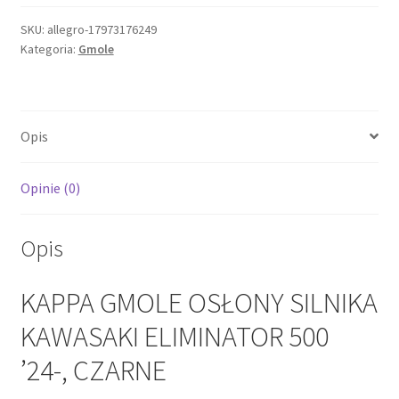
OSŁONY
SILNIKA
SKU:
allegro-17973176249
Kategoria:
Gmole
KAWASAKI
ELIMINATOR
500
'24-,
Opis
CZARNE
Opinie (0)
Opis
KAPPA GMOLE OSŁONY SILNIKA
KAWASAKI ELIMINATOR 500
’24-, CZARNE