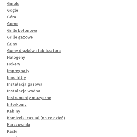
Gmole
Gogle
Góra
Górne
Grille betonowe
Grille gazowe
Gripy
Gumy drążków stabilizatora
Halogeny
Hokery
Impregnaty
Inne filtry
Instalacja gazowa
Instalacja wodna
Instrumenty muzyczne
Interkomy
Kabiny
Kamizelki casual (na co dzień)
Karczowniki
Kaski