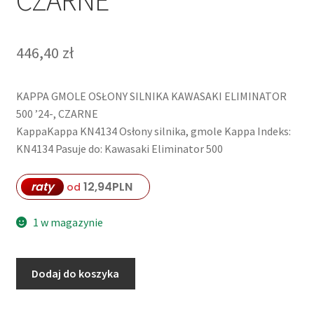
CZARNE
446,40
zł
KAPPA GMOLE OSŁONY SILNIKA KAWASAKI ELIMINATOR
500 ’24-, CZARNE
KappaKappa KN4134 Osłony silnika, gmole Kappa Indeks:
KN4134 Pasuje do: Kawasaki Eliminator 500
raty
12,94
PLN
od
1 w magazynie
ilość
Dodaj do koszyka
KAPPA
GMOLE