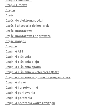
Czapki zimowe
Czepki
Części
Części do elektronarzędzi
Części i akcesoria do kosiarek
Części montażowe
Części montażowe i naprawcze
Części napędu
Czujniki
Czujniki ABS
Czujniki ciśnienia
Czujniki ciśnienia oleju
Czujniki ciśnienia spalin
Czujniki ciśnienia w kolektorze (MAP)
Czujniki ciśnienia w oponach i programatory
Czujniki drzwi
Czujniki i przetworniki
Czujniki parkowania
Czujniki położenia
Czujniki położenia wałka rozrządu