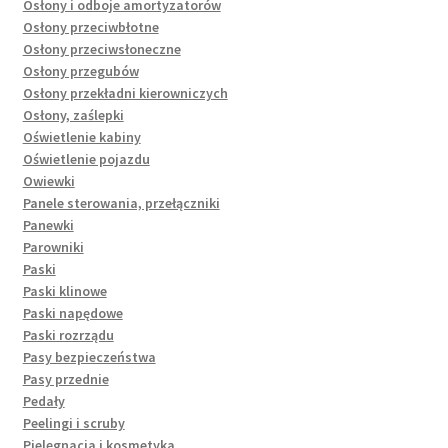
Osłony i odboje amortyzatorów
Osłony przeciwbłotne
Osłony przeciwsłoneczne
Osłony przegubów
Osłony przekładni kierowniczych
Osłony, zaślepki
Oświetlenie kabiny
Oświetlenie pojazdu
Owiewki
Panele sterowania, przełączniki
Panewki
Parowniki
Paski
Paski klinowe
Paski napędowe
Paski rozrządu
Pasy bezpieczeństwa
Pasy przednie
Pedały
Peelingi i scruby
Pielęgnacja i kosmetyka