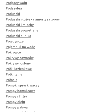
Podpory wału
Podszybia
Poduszki
Poduszki i łożyska amortyzatorów
Poduszki i miechy
Poduszki powietrzne
Poduszki silnika
Pojedyncze
Pojemniki na wodę
Pokrowce
Pokrywy zaworów
Pokrywy, osłony
Półki łazienkowe
Półki tylne
Półosie
Pompki spryskiwaczy
Pompy hamulcowe
Pompy i filtry
Pompy oleju
Pompy paliwa