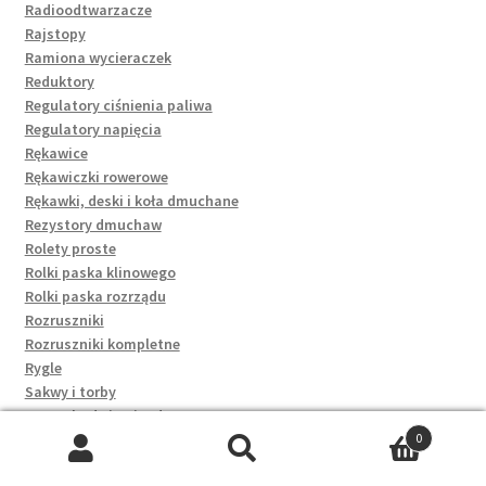
Radioodtwarzacze
Rajstopy
Ramiona wycieraczek
Reduktory
Regulatory ciśnienia paliwa
Regulatory napięcia
Rękawice
Rękawiczki rowerowe
Rękawki, deski i koła dmuchane
Rezystory dmuchaw
Rolety proste
Rolki paska klinowego
Rolki paska rozrządu
Rozruszniki
Rozruszniki kompletne
Rygle
Sakwy i torby
Samochody i pojazdy
0
Saszetki
Szukaj:
Szukaj
Saszetki i nerki