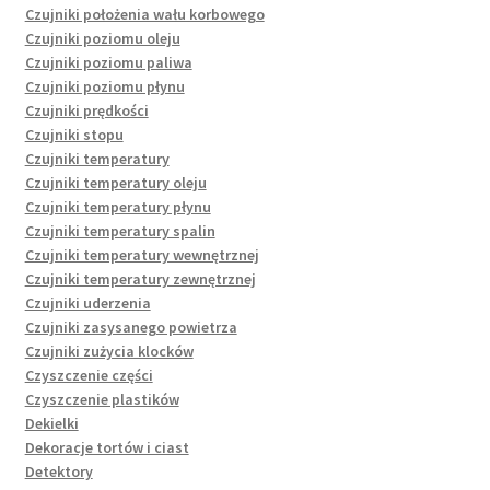
Czujniki położenia wału korbowego
Czujniki poziomu oleju
Czujniki poziomu paliwa
Czujniki poziomu płynu
Czujniki prędkości
Czujniki stopu
Czujniki temperatury
Czujniki temperatury oleju
Czujniki temperatury płynu
Czujniki temperatury spalin
Czujniki temperatury wewnętrznej
Czujniki temperatury zewnętrznej
Czujniki uderzenia
Czujniki zasysanego powietrza
Czujniki zużycia klocków
Czyszczenie części
Czyszczenie plastików
Dekielki
Dekoracje tortów i ciast
Detektory