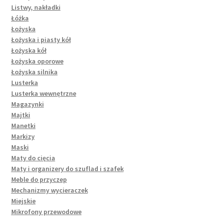
Listwy, nakładki
Łóżka
Łożyska
Łożyska i piasty kół
Łożyska kół
Łożyska oporowe
Łożyska silnika
Lusterka
Lusterka wewnętrzne
Magazynki
Majtki
Manetki
Markizy
Maski
Maty do cięcia
Maty i organizery do szuflad i szafek
Meble do przyczep
Mechanizmy wycieraczek
Miejskie
Mikrofony przewodowe