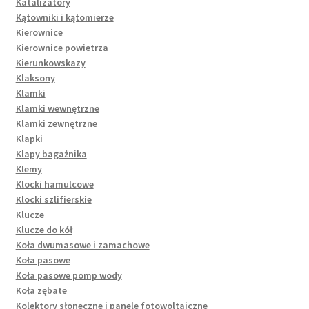
Katalizatory
Kątowniki i kątomierze
Kierownice
Kierownice powietrza
Kierunkowskazy
Klaksony
Klamki
Klamki wewnętrzne
Klamki zewnętrzne
Klapki
Klapy bagażnika
Klemy
Klocki hamulcowe
Klocki szlifierskie
Klucze
Klucze do kół
Koła dwumasowe i zamachowe
Koła pasowe
Koła pasowe pomp wody
Koła zębate
Kolektory słoneczne i panele fotowoltaiczne