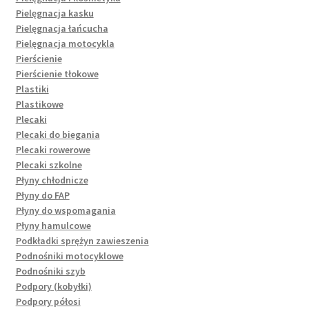
Pielęgnacja kasku
Pielęgnacja łańcucha
Pielęgnacja motocykla
Pierścienie
Pierścienie tłokowe
Plastiki
Plastikowe
Plecaki
Plecaki do biegania
Plecaki rowerowe
Plecaki szkolne
Płyny chłodnicze
Płyny do FAP
Płyny do wspomagania
Płyny hamulcowe
Podkładki sprężyn zawieszenia
Podnośniki motocyklowe
Podnośniki szyb
Podpory (kobyłki)
Podpory półosi