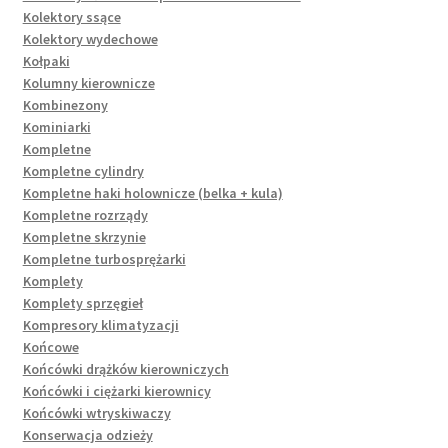
Kolektory ssące
Kolektory wydechowe
Kołpaki
Kolumny kierownicze
Kombinezony
Kominiarki
Kompletne
Kompletne cylindry
Kompletne haki holownicze (belka + kula)
Kompletne rozrządy
Kompletne skrzynie
Kompletne turbosprężarki
Komplety
Komplety sprzęgieł
Kompresory klimatyzacji
Końcowe
Końcówki drążków kierowniczych
Końcówki i ciężarki kierownicy
Końcówki wtryskiwaczy
Konserwacja odzieży