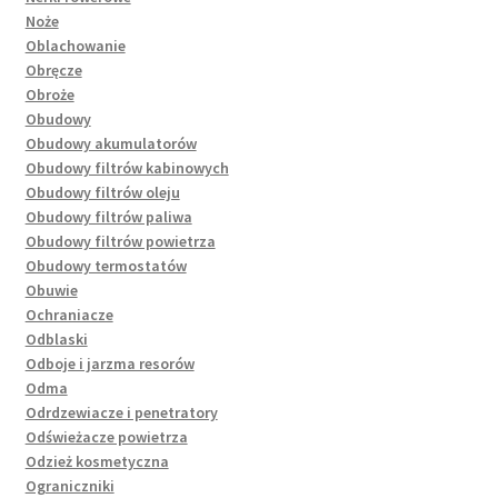
Noże
Oblachowanie
Obręcze
Obroże
Obudowy
Obudowy akumulatorów
Obudowy filtrów kabinowych
Obudowy filtrów oleju
Obudowy filtrów paliwa
Obudowy filtrów powietrza
Obudowy termostatów
Obuwie
Ochraniacze
Odblaski
Odboje i jarzma resorów
Odma
Odrdzewiacze i penetratory
Odświeżacze powietrza
Odzież kosmetyczna
Ograniczniki