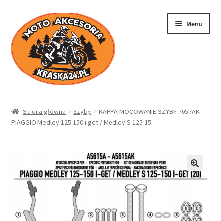
Przejdź
Przejdź
Menu
do
do
nawigacji
treści
Kraska24.pl
Strona główna
Szyby
KAPPA MOCOWANIE SZYBY 7057AK
PIAGGIO Medley 125-150 i get / Medley S 125-15
Sklep
Koszyk
Moje konto
Regulamin