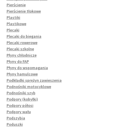
Pierścienie
Pierścienie tłokowe
Plastiki
Plastikowe
Plecaki
Plecaki do biegania
Plecaki rowerowe
Plecaki szkolne
Płyny chłodnicze
Płyny do FAP
Płyny do wspomagania
Płyny hamulcowe
Podkładki sprężyn zawieszenia
Podnośniki motocyklowe
Podnośniki szyb
Podpory (kobyłki)
Podpory półosi
Podpory wału
Podszybia
Poduszki