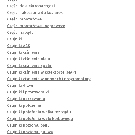
Części do elektronarzędzi
Części i akcesoria do kosiarek
Części montażowe
Części montażowe i naprawcze
Części napędu
Czujniki
Czujniki ABS
Czujniki ciśnienia
Czujniki ciśnienia oleju
Czujniki ciśnienia spalin
Czujniki ciśnienia w kolektorze (MAP)
Czujniki ciśnienia w oponach i programatory
Czujniki drzwi
Czujniki i przetworniki
Czujniki parkowania
Czujniki położenia
Czujniki położenia wałka rozrządu
Czujniki położenia wału korbowego
Czujniki poziomu oleju
Czujniki poziomu paliwa