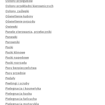
Osłony przegubów
Osłony przekładni kierowniczych
Osłony, zaślepki
Oświetlenie kabiny
Oświetlenie pojazdu
Owiewki
Panele sterowania, przełączniki
Panewki
Parowniki
Paski
Paski klinowe
Paski napędowe
Paski rozrządu
Pasy bezpieczeństwa
Pasy przednie
Pedały
Peelingi i scruby
Pielęgnacja i kosmetyka
Pielęgnacja kasku
Pielęgnacja łańcucha
Pielęgnacja motocykla