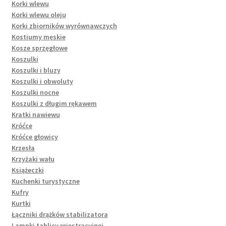
Korki wlewu
Korki wlewu oleju
Korki zbiorników wyrównawczych
Kostiumy męskie
Kosze sprzęgłowe
Koszulki
Koszulki i bluzy
Koszulki i obwoluty
Koszulki nocne
Koszulki z długim rękawem
Kratki nawiewu
Króćce
Króćce głowicy
Krzesła
Krzyżaki wału
Książeczki
Kuchenki turystyczne
Kufry
Kurtki
Łączniki drążków stabilizatora
Lampki tablicy rejestracyjnej