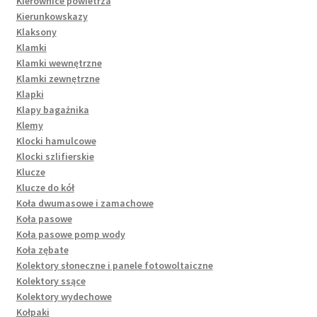
Kierownice powietrza
Kierunkowskazy
Klaksony
Klamki
Klamki wewnętrzne
Klamki zewnętrzne
Klapki
Klapy bagażnika
Klemy
Klocki hamulcowe
Klocki szlifierskie
Klucze
Klucze do kół
Koła dwumasowe i zamachowe
Koła pasowe
Koła pasowe pomp wody
Koła zębate
Kolektory słoneczne i panele fotowoltaiczne
Kolektory ssące
Kolektory wydechowe
Kołpaki