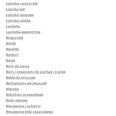
Łożyska i piasty kół
Łożyska kół
Łożyska oporowe
Łożyska silnika
Lusterka
Lusterka wewnętrzne
Magazynki
Majtki
Manetki
Markizy
Maski
Maty do cięcia
Maty i organizery do szuflad i szafek
Meble do przyczep
Mechanizmy wycieraczek
Miejskie
Mikrofony przewodowe
Miski olejowe
Mocowania i uchwyty
Mocowanie koła zapasowego