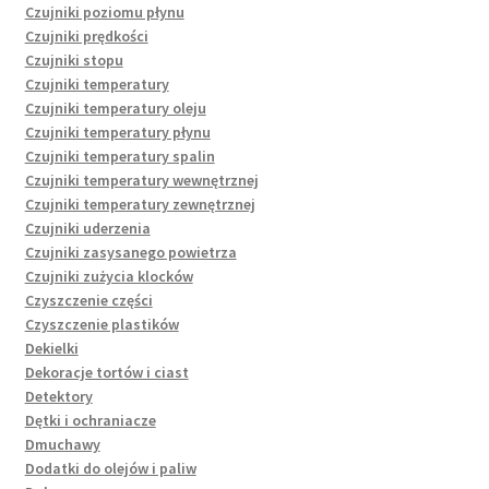
Czujniki poziomu płynu
Czujniki prędkości
Czujniki stopu
Czujniki temperatury
Czujniki temperatury oleju
Czujniki temperatury płynu
Czujniki temperatury spalin
Czujniki temperatury wewnętrznej
Czujniki temperatury zewnętrznej
Czujniki uderzenia
Czujniki zasysanego powietrza
Czujniki zużycia klocków
Czyszczenie części
Czyszczenie plastików
Dekielki
Dekoracje tortów i ciast
Detektory
Dętki i ochraniacze
Dmuchawy
Dodatki do olejów i paliw