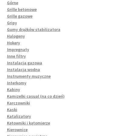
Górne
Grille betonowe
Grille gazowe
Gripy
Gumy drążków stabilizatora
Halogeny
Hokery
Impregnaty
Inne filtry
Instalacja gazowa
Instalacja wodna
Instrumenty muzyczne
Interkomy
Kabiny
Kamizelki casual (na co dzień)
Karczowniki
Kaski
Katalizatory
Kątowniki i kątomierze
Kierownice