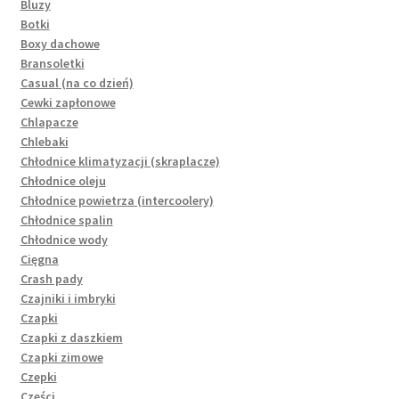
Bluzy
Botki
Boxy dachowe
Bransoletki
Casual (na co dzień)
Cewki zapłonowe
Chlapacze
Chlebaki
Chłodnice klimatyzacji (skraplacze)
Chłodnice oleju
Chłodnice powietrza (intercoolery)
Chłodnice spalin
Chłodnice wody
Cięgna
Crash pady
Czajniki i imbryki
Czapki
Czapki z daszkiem
Czapki zimowe
Czepki
Części