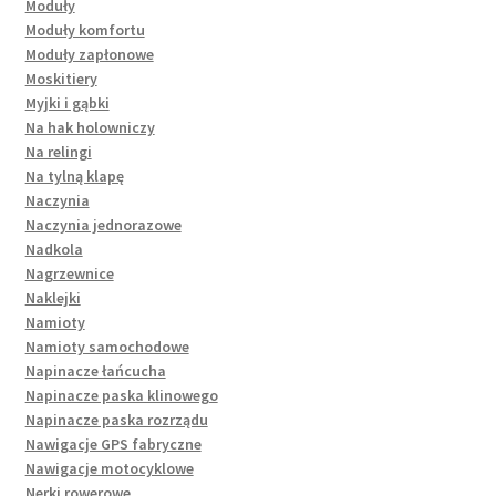
Moduły
Moduły komfortu
Moduły zapłonowe
Moskitiery
Myjki i gąbki
Na hak holowniczy
Na relingi
Na tylną klapę
Naczynia
Naczynia jednorazowe
Nadkola
Nagrzewnice
Naklejki
Namioty
Namioty samochodowe
Napinacze łańcucha
Napinacze paska klinowego
Napinacze paska rozrządu
Nawigacje GPS fabryczne
Nawigacje motocyklowe
Nerki rowerowe