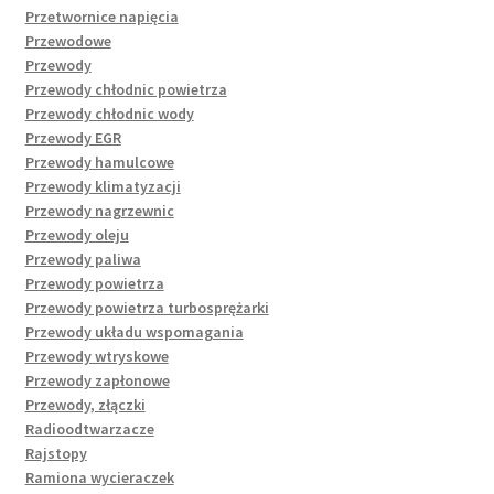
Przetwornice napięcia
Przewodowe
Przewody
Przewody chłodnic powietrza
Przewody chłodnic wody
Przewody EGR
Przewody hamulcowe
Przewody klimatyzacji
Przewody nagrzewnic
Przewody oleju
Przewody paliwa
Przewody powietrza
Przewody powietrza turbosprężarki
Przewody układu wspomagania
Przewody wtryskowe
Przewody zapłonowe
Przewody, złączki
Radioodtwarzacze
Rajstopy
Ramiona wycieraczek