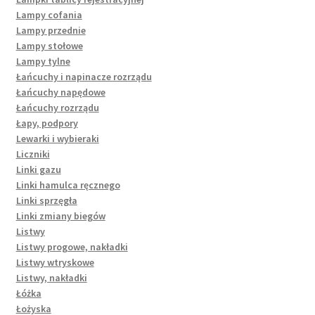
Lampy cofania
Lampy przednie
Lampy stołowe
Lampy tylne
Łańcuchy i napinacze rozrządu
Łańcuchy napędowe
Łańcuchy rozrządu
Łapy, podpory
Lewarki i wybieraki
Liczniki
Linki gazu
Linki hamulca ręcznego
Linki sprzęgła
Linki zmiany biegów
Listwy
Listwy progowe, nakładki
Listwy wtryskowe
Listwy, nakładki
Łóżka
Łożyska