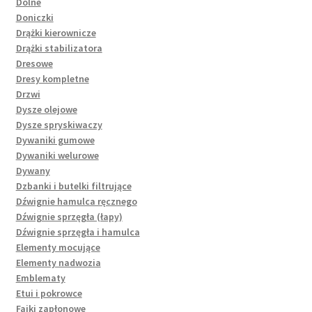
Dolne
Doniczki
Drążki kierownicze
Drążki stabilizatora
Dresowe
Dresy kompletne
Drzwi
Dysze olejowe
Dysze spryskiwaczy
Dywaniki gumowe
Dywaniki welurowe
Dywany
Dzbanki i butelki filtrujące
Dźwignie hamulca ręcznego
Dźwignie sprzęgła (łapy)
Dźwignie sprzęgła i hamulca
Elementy mocujące
Elementy nadwozia
Emblematy
Etui i pokrowce
Fajki zapłonowe