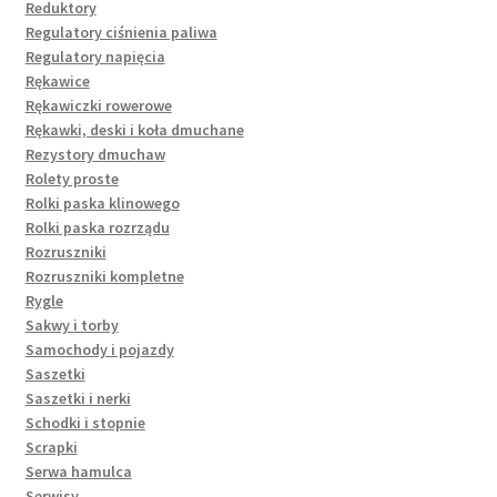
Reduktory
Regulatory ciśnienia paliwa
Regulatory napięcia
Rękawice
Rękawiczki rowerowe
Rękawki, deski i koła dmuchane
Rezystory dmuchaw
Rolety proste
Rolki paska klinowego
Rolki paska rozrządu
Rozruszniki
Rozruszniki kompletne
Rygle
Sakwy i torby
Samochody i pojazdy
Saszetki
Saszetki i nerki
Schodki i stopnie
Scrapki
Serwa hamulca
Serwisy