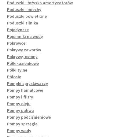
Poduszki i łożyska amortyzatorów
Poduszki i miechy
Poduszki powietrzne
Poduszki silnika
Pojedyncze
Pojemniki na wodę
Pokrowce
Pokrywy zaworów
Pokrywy, osłony
Półki łazienkowe
Półki tylne
Półosie
Pompki spryskiwaczy
Pompy hamulcowe
Pompy i filtry
Pompy oleju
Pompy paliwa
Pompy podciśnieniowe
Pompy sprzęgła
Pompy wody