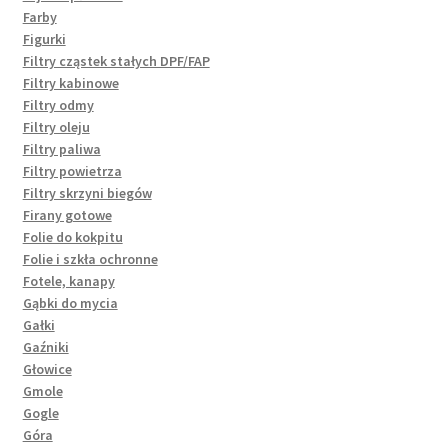
Farby
Figurki
Filtry cząstek stałych DPF/FAP
Filtry kabinowe
Filtry odmy
Filtry oleju
Filtry paliwa
Filtry powietrza
Filtry skrzyni biegów
Firany gotowe
Folie do kokpitu
Folie i szkła ochronne
Fotele, kanapy
Gąbki do mycia
Gałki
Gaźniki
Głowice
Gmole
Gogle
Góra