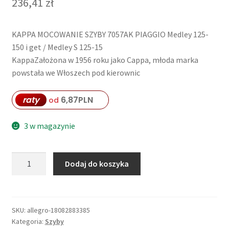
236,41
zł
KAPPA MOCOWANIE SZYBY 7057AK PIAGGIO Medley 125-
150 i get / Medley S 125-15
KappaZałożona w 1956 roku jako Cappa, młoda marka
powstała we Włoszech pod kierownic
raty
6,87
PLN
od
3 w magazynie
ilość
Dodaj do koszyka
KAPPA
MOCOWANIE
SZYBY
7057AK
SKU:
allegro-18082883385
Kategoria:
Szyby
PIAGGIO