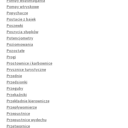
Pompy wspomagania
Pompy wtryskowe
Popychacze
Postacie z bajek
Poszewki
Poszycia słupków
Potencjometry
Poziomowania
Pozostałe
Progi
Prostownice i karbownice
Prysznice turystyczne
Przednie
Przedsionki
Przeguby
Przekaźniki
Przekładnie kierownicze
Przepływomierze
Przepustnice
Przepustnice wydechu
Przetwornice