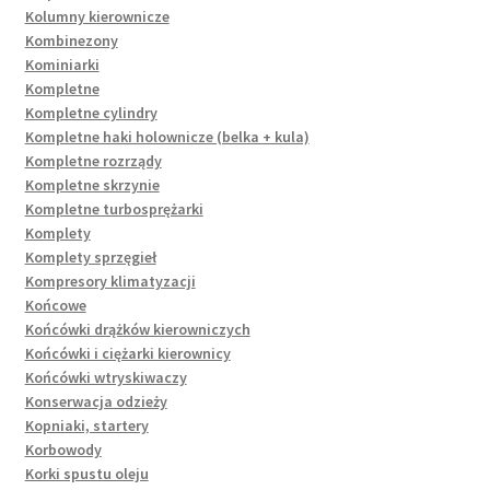
Kolumny kierownicze
Kombinezony
Kominiarki
Kompletne
Kompletne cylindry
Kompletne haki holownicze (belka + kula)
Kompletne rozrządy
Kompletne skrzynie
Kompletne turbosprężarki
Komplety
Komplety sprzęgieł
Kompresory klimatyzacji
Końcowe
Końcówki drążków kierowniczych
Końcówki i ciężarki kierownicy
Końcówki wtryskiwaczy
Konserwacja odzieży
Kopniaki, startery
Korbowody
Korki spustu oleju