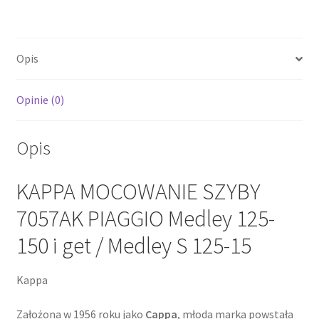
Medley
125-
150
Opis
i
get
/
Opinie (0)
Medley
S
Opis
125-
15
KAPPA MOCOWANIE SZYBY
7057AK PIAGGIO Medley 125-
150 i get / Medley S 125-15
Kappa
Założona w 1956 roku jako
Cappa
, młoda marka powstała