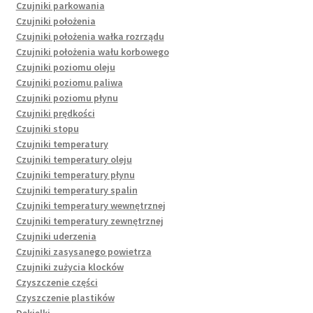
Czujniki parkowania
Czujniki położenia
Czujniki położenia wałka rozrządu
Czujniki położenia wału korbowego
Czujniki poziomu oleju
Czujniki poziomu paliwa
Czujniki poziomu płynu
Czujniki prędkości
Czujniki stopu
Czujniki temperatury
Czujniki temperatury oleju
Czujniki temperatury płynu
Czujniki temperatury spalin
Czujniki temperatury wewnętrznej
Czujniki temperatury zewnętrznej
Czujniki uderzenia
Czujniki zasysanego powietrza
Czujniki zużycia klocków
Czyszczenie części
Czyszczenie plastików
Dekielki