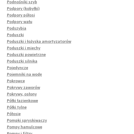
Podnośniki szyb
Podpory (kobyłki)
Podpory półosi
Podpory wału
Podszybia
Poduszki
Poduszki i łożyska amortyzatorów
Poduszki i miechy
Poduszki powietrzne
Poduszki silnika
Pojedyncze
Pojemniki na wodę
Pokrowce
Pokrywy zaworów
Pokrywy, osłony
Półki łazienkowe
Półki tylne
Półosie
Pompki spryskiwaczy
Pompy hamulcowe
Pompy i filtry