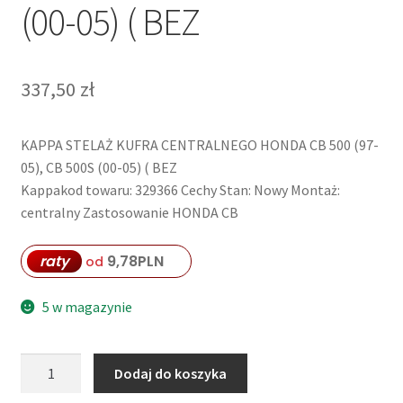
(00-05) ( BEZ
337,50
zł
KAPPA STELAŻ KUFRA CENTRALNEGO HONDA CB 500 (97-
05), CB 500S (00-05) ( BEZ
Kappakod towaru: 329366 Cechy Stan: Nowy Montaż:
centralny Zastosowanie HONDA CB
raty
9,78
PLN
od
5 w magazynie
ilość
Dodaj do koszyka
KAPPA