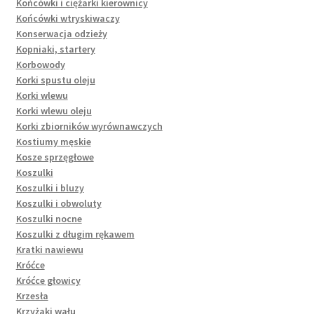
Końcówki i ciężarki kierownicy
Końcówki wtryskiwaczy
Konserwacja odzieży
Kopniaki, startery
Korbowody
Korki spustu oleju
Korki wlewu
Korki wlewu oleju
Korki zbiorników wyrównawczych
Kostiumy męskie
Kosze sprzęgłowe
Koszulki
Koszulki i bluzy
Koszulki i obwoluty
Koszulki nocne
Koszulki z długim rękawem
Kratki nawiewu
Króćce
Króćce głowicy
Krzesła
Krzyżaki wału