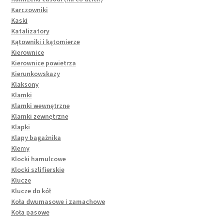
Karczowniki
Kaski
Katalizatory
Kątowniki i kątomierze
Kierownice
Kierownice powietrza
Kierunkowskazy
Klaksony
Klamki
Klamki wewnętrzne
Klamki zewnętrzne
Klapki
Klapy bagażnika
Klemy
Klocki hamulcowe
Klocki szlifierskie
Klucze
Klucze do kół
Koła dwumasowe i zamachowe
Koła pasowe