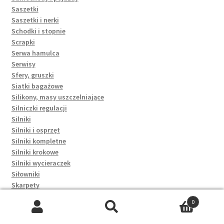
Saszetki
Saszetki i nerki
Schodki i stopnie
Scrapki
Serwa hamulca
Serwisy
Sfery, gruszki
Siatki bagażowe
Silikony, masy uszczelniające
Silniczki regulacji
Silniki
Silniki i osprzęt
Silniki kompletne
Silniki krokowe
Silniki wycieraczek
Siłowniki
Skarpety
Skrzynki
0
Skrzynki bezpieczników
Szukaj:
Szukaj
Slidery