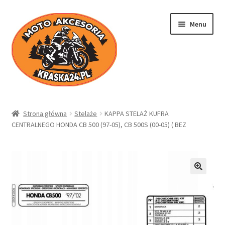
Przejdź
Przejdź
Menu
do
do
nawigacji
treści
Kraska24.pl
Strona główna
Stelaże
KAPPA STELAŻ KUFRA
CENTRALNEGO HONDA CB 500 (97-05), CB 500S (00-05) ( BEZ
Sklep
Koszyk
Moje konto
Regulamin