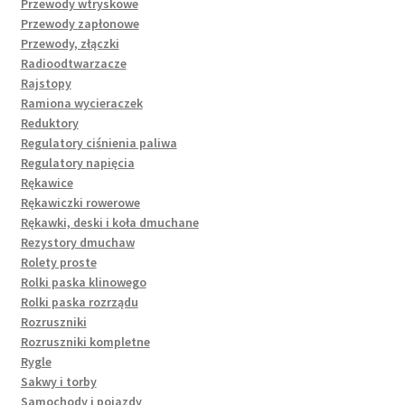
Przewody wtryskowe
Przewody zapłonowe
Przewody, złączki
Radioodtwarzacze
Rajstopy
Ramiona wycieraczek
Reduktory
Regulatory ciśnienia paliwa
Regulatory napięcia
Rękawice
Rękawiczki rowerowe
Rękawki, deski i koła dmuchane
Rezystory dmuchaw
Rolety proste
Rolki paska klinowego
Rolki paska rozrządu
Rozruszniki
Rozruszniki kompletne
Rygle
Sakwy i torby
Samochody i pojazdy