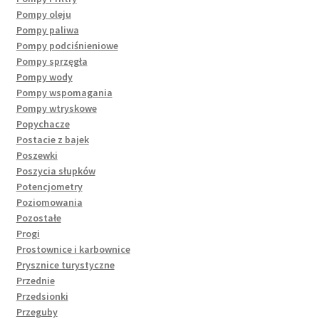
Pompy oleju
Pompy paliwa
Pompy podciśnieniowe
Pompy sprzęgła
Pompy wody
Pompy wspomagania
Pompy wtryskowe
Popychacze
Postacie z bajek
Poszewki
Poszycia słupków
Potencjometry
Poziomowania
Pozostałe
Progi
Prostownice i karbownice
Prysznice turystyczne
Przednie
Przedsionki
Przeguby