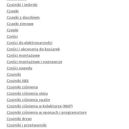
Czajniki i imbryki
Czapki
Czapki z daszkiem
Czapki zimowe
Czepki
Części
Części do elektronarzędzi
Części i akcesoria do kosiarek
Części montażowe
Części montażowe i naprawcze
Części napędu
Czujniki
Czujniki ABS
Czujniki ciśnienia
Czujniki ciśnienia oleju
Czujniki ciśnienia spalin
Czujniki ciśnienia w kolektorze (MAP)
Czujniki ciśnienia w oponach i programatory
Czujniki drzwi
Czujniki i przetworniki