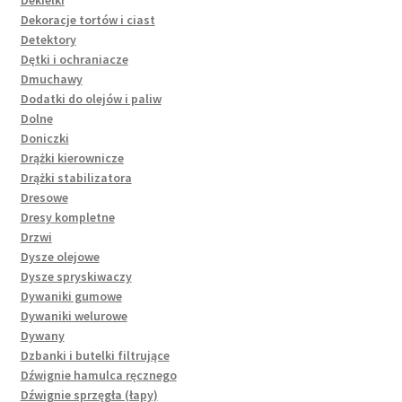
Dekoracje tortów i ciast
Detektory
Dętki i ochraniacze
Dmuchawy
Dodatki do olejów i paliw
Dolne
Doniczki
Drążki kierownicze
Drążki stabilizatora
Dresowe
Dresy kompletne
Drzwi
Dysze olejowe
Dysze spryskiwaczy
Dywaniki gumowe
Dywaniki welurowe
Dywany
Dzbanki i butelki filtrujące
Dźwignie hamulca ręcznego
Dźwignie sprzęgła (łapy)