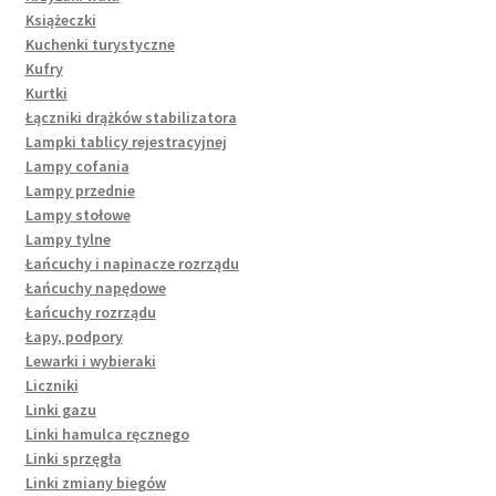
Książeczki
Kuchenki turystyczne
Kufry
Kurtki
Łączniki drążków stabilizatora
Lampki tablicy rejestracyjnej
Lampy cofania
Lampy przednie
Lampy stołowe
Lampy tylne
Łańcuchy i napinacze rozrządu
Łańcuchy napędowe
Łańcuchy rozrządu
Łapy, podpory
Lewarki i wybieraki
Liczniki
Linki gazu
Linki hamulca ręcznego
Linki sprzęgła
Linki zmiany biegów