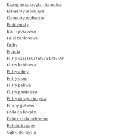
Dźwignie sprzęgła i hamulca
Elementy mocujące
Elementy nadwozia
Emblematy
Etui i pokrowce
Fajki zapłonowe
Farby
Figurki
Filtry cząstek stałych DPF/FAP
Filtry kabinowe
Filtry odmy
Filtry oleju
Filtry paliwa
Filtry powietrza
Filtry skrzyni biegów
Firany gotowe
Folie do kokpitu
Folie i szkła ochronne
Fotele, kanapy
Gąbki do mycia