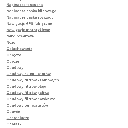
Napinacze łańcucha
Napinacze paska klinowego
Napinacze paska rozrządu
Nawigacje GPS fabryczne
Nawigacje motocyklowe
Nerki rowerowe
Noże
Oblachowanie
Obręcze
Obroże
Obudowy
Obudowy akumulatorów
Obudowy filtrów kabinowych
Obudowy filtrów oleju
Obudowy filtrów paliwa
Obudowy filtrów powietrza
Obudowy termostatów
Obuwie
Ochraniacze
Odblaski