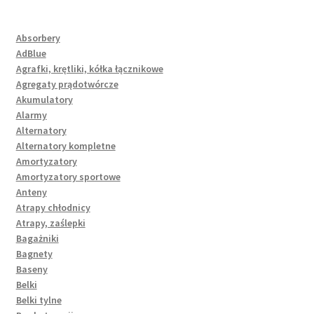
Absorbery
AdBlue
Agrafki, krętliki, kółka łącznikowe
Agregaty prądotwórcze
Akumulatory
Alarmy
Alternatory
Alternatory kompletne
Amortyzatory
Amortyzatory sportowe
Anteny
Atrapy chłodnicy
Atrapy, zaślepki
Bagażniki
Bagnety
Baseny
Belki
Belki tylne