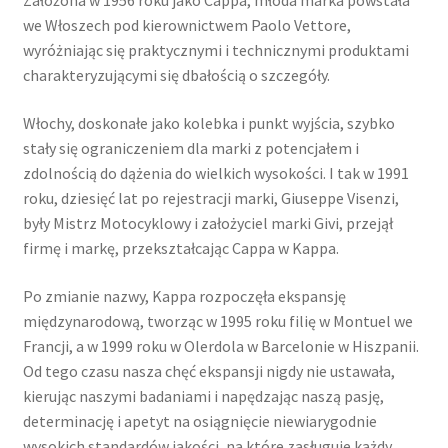
Założona w 1956 roku jako Cappa, młoda marka powstała
we Włoszech pod kierownictwem Paolo Vettore,
wyróżniając się praktycznymi i technicznymi produktami
charakteryzującymi się dbałością o szczegóły.
Włochy, doskonałe jako kolebka i punkt wyjścia, szybko
stały się ograniczeniem dla marki z potencjałem i
zdolnością do dążenia do wielkich wysokości. I tak w 1991
roku, dziesięć lat po rejestracji marki, Giuseppe Visenzi,
były Mistrz Motocyklowy i założyciel marki Givi, przejął
firmę i markę, przekształcając Cappa w Kappa.
Po zmianie nazwy, Kappa rozpoczęła ekspansję
międzynarodową, tworząc w 1995 roku filię w Montuel we
Francji, a w 1999 roku w Olerdola w Barcelonie w Hiszpanii.
Od tego czasu nasza chęć ekspansji nigdy nie ustawała,
kierując naszymi badaniami i napędzając naszą pasję,
determinację i apetyt na osiągnięcie niewiarygodnie
wysokich standardów jakości, na które zasługuje każdy