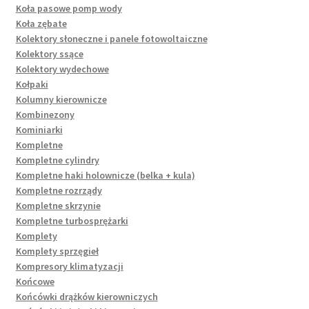
Koła pasowe pomp wody
Koła zębate
Kolektory słoneczne i panele fotowoltaiczne
Kolektory ssące
Kolektory wydechowe
Kołpaki
Kolumny kierownicze
Kombinezony
Kominiarki
Kompletne
Kompletne cylindry
Kompletne haki holownicze (belka + kula)
Kompletne rozrządy
Kompletne skrzynie
Kompletne turbosprężarki
Komplety
Komplety sprzęgieł
Kompresory klimatyzacji
Końcowe
Końcówki drążków kierowniczych