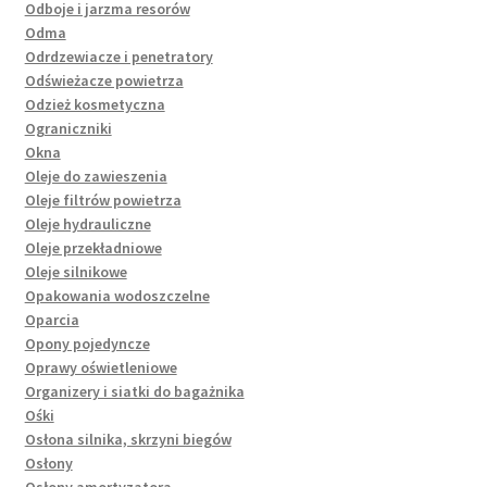
Odboje i jarzma resorów
Odma
Odrdzewiacze i penetratory
Odświeżacze powietrza
Odzież kosmetyczna
Ograniczniki
Okna
Oleje do zawieszenia
Oleje filtrów powietrza
Oleje hydrauliczne
Oleje przekładniowe
Oleje silnikowe
Opakowania wodoszczelne
Oparcia
Opony pojedyncze
Oprawy oświetleniowe
Organizery i siatki do bagażnika
Ośki
Osłona silnika, skrzyni biegów
Osłony
Osłony amortyzatora