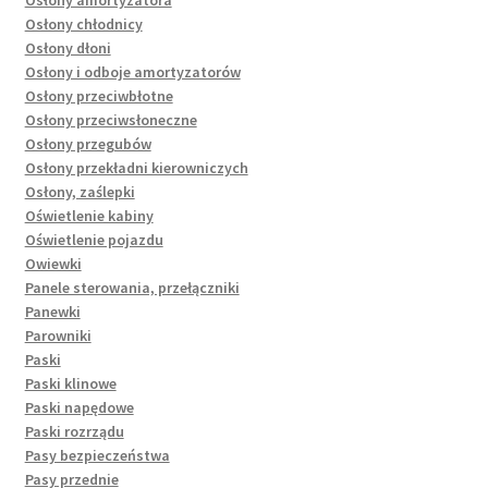
Osłony chłodnicy
Osłony dłoni
Osłony i odboje amortyzatorów
Osłony przeciwbłotne
Osłony przeciwsłoneczne
Osłony przegubów
Osłony przekładni kierowniczych
Osłony, zaślepki
Oświetlenie kabiny
Oświetlenie pojazdu
Owiewki
Panele sterowania, przełączniki
Panewki
Parowniki
Paski
Paski klinowe
Paski napędowe
Paski rozrządu
Pasy bezpieczeństwa
Pasy przednie