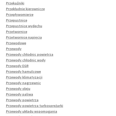
Przekaźniki
Przekładnie kierownicze
Przepływomierze
Przepustnice
Przepustnice wydechu
Przetwornice
Przetwornice napięcia
Przewodowe
Przewody
Przewody chłodnic powietrza
Przewody chłodnic wody
Przewody EGR
Przewody hamulcowe
Przewody klimatyzacji
Przewody nagrzewnic
Przewody oleju
Przewody paliwa
Przewody powietrza
Przewody powietrza turbosprężarki
Przewody układu wspomagania