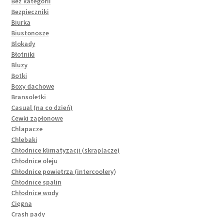
Bez kategorii
Bezpieczniki
Biurka
Biustonosze
Blokady
Błotniki
Bluzy
Botki
Boxy dachowe
Bransoletki
Casual (na co dzień)
Cewki zapłonowe
Chlapacze
Chlebaki
Chłodnice klimatyzacji (skraplacze)
Chłodnice oleju
Chłodnice powietrza (intercoolery)
Chłodnice spalin
Chłodnice wody
Cięgna
Crash pady