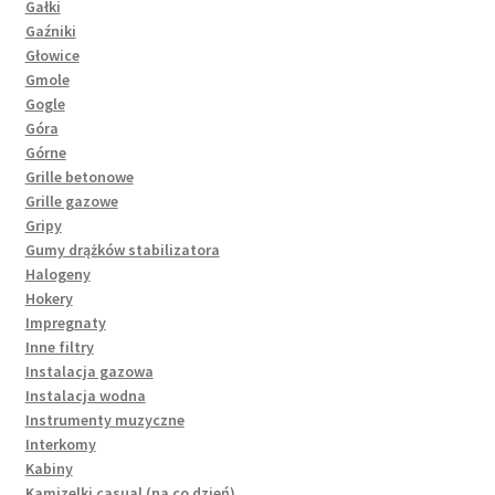
Gałki
Gaźniki
Głowice
Gmole
Gogle
Góra
Górne
Grille betonowe
Grille gazowe
Gripy
Gumy drążków stabilizatora
Halogeny
Hokery
Impregnaty
Inne filtry
Instalacja gazowa
Instalacja wodna
Instrumenty muzyczne
Interkomy
Kabiny
Kamizelki casual (na co dzień)