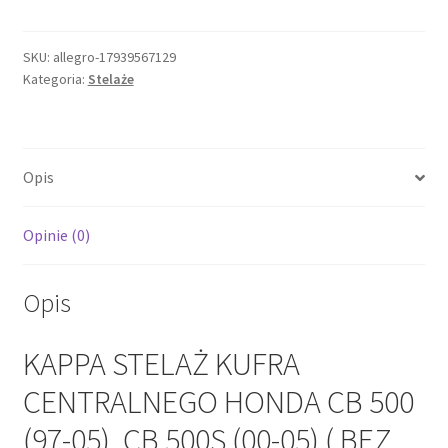
STELAŻ
KUFRA
CENTRALNEGO
SKU:
allegro-17939567129
Kategoria:
Stelaże
HONDA
CB
500
(97-
Opis
05),
CB
500S
Opinie (0)
(00-
05)
Opis
(
BEZ
KAPPA STELAŻ KUFRA
CENTRALNEGO HONDA CB 500
(97-05), CB 500S (00-05) ( BEZ