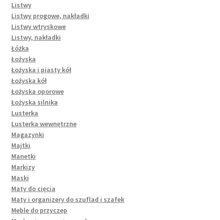
Listwy
Listwy progowe, nakładki
Listwy wtryskowe
Listwy, nakładki
Łóżka
Łożyska
Łożyska i piasty kół
Łożyska kół
Łożyska oporowe
Łożyska silnika
Lusterka
Lusterka wewnętrzne
Magazynki
Majtki
Manetki
Markizy
Maski
Maty do cięcia
Maty i organizery do szuflad i szafek
Meble do przyczep