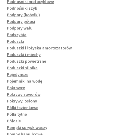
Podnośniki motocyklowe
Podnośniki szyb
Podpory (kobyłki)
Podpory półosi
Podpory wału
Podszybia
Poduszki
Poduszki i łożyska amortyzatorów
Poduszki i miechy
Poduszki powietrzne
Poduszki silnika
Pojedyncze
Pojemniki na wodę
Pokrowce
Pokrywy zaworów
Pokrywy, osłony
Półki łazienkowe
Półki tylne
Półosie
Pompki spryskiwaczy
Pompy hamulcowe