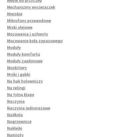
Meble do przyczep
Mechanizmy wycieraczek
Miejskie
Mikrofony przewodowe
Miski olejowe
Mocowania i uchwyty
Mocowanie koła zapasowego
Moduły
Moduły komfortu
Moduły zapłonowe
Moskitiery
Myjki i gąbki
Na hak holowniczy
Na relingi
Na tylną klapę
Naczynia
Naczynia jednorazowe
Nadkola
Nagrzewnice
Naklejki
Namioty