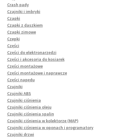
Crash pady
Czajniki i imbryki
Czapki
Czapki z daszkiem
Czapki zimowe
Czepki
Części
Części do elektronarzędzi
Części i akcesoria do kosiarek
Części montażowe
Części montażowe i naprawcze
Części napędu
Czujniki
Czujniki ABS
Czujniki ciśnienia
Czujniki ciśnienia oleju
Czujniki ciśnienia spalin
Czujniki ciśnienia w kolektorze (MAP)
Czujniki ciśnienia w oponach i programatory
Czujniki drzwi