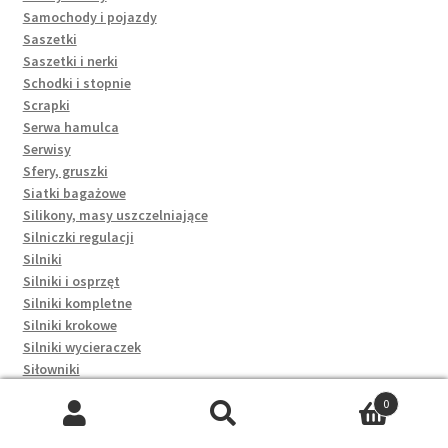
Samochody i pojazdy
Saszetki
Saszetki i nerki
Schodki i stopnie
Scrapki
Serwa hamulca
Serwisy
Sfery, gruszki
Siatki bagażowe
Silikony, masy uszczelniające
Silniczki regulacji
Silniki
Silniki i osprzęt
Silniki kompletne
Silniki krokowe
Silniki wycieraczek
Siłowniki
Skarpety
0
Skrzynki
Szukaj:
Szukaj
Skrzynki bezpieczników