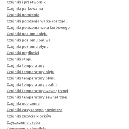
Czujniki i przetworniki
Czujniki parkowania
Czujniki położenia
Czujniki położenia wałka rozrządu
Czujniki położenia wału korbowego
Czujniki poziomu oleju
Czujniki poziomu paliwa
Czujniki poziomu płynu
Czujniki prędkości
Czujniki stopu
Czujniki temperatury
Czujniki temperatury oleju
Czujniki temperatury płynu
Czujniki temperatury spalin
Czujniki temperatury wewnętrznej
Czujniki temperatury zewnętrznej
Czujniki uderzenia
Czujniki zasysanego powietrza
Czujniki zużycia klocków
Czyszczenie części
Czyszczenie plastików