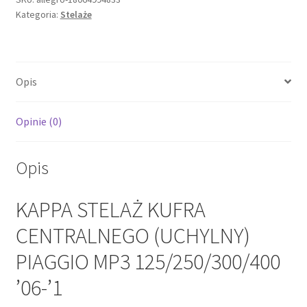
Kategoria:
Stelaże
(UCHYLNY)
PIAGGIO
MP3
125/250/300/400
Opis
'06-
'1
Opinie (0)
Opis
KAPPA STELAŻ KUFRA
CENTRALNEGO (UCHYLNY)
PIAGGIO MP3 125/250/300/400
’06-’1