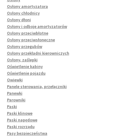
Osłony amortyzatora
Osłony chłodnicy
Osłony dłoni
Osłony i odboje amortyzatorów
Osłony przeciwbłotne
Osłony przeciwsłoneczne
Osłony przegubów
Osłony przekładni kierowniczych
Osłony, zaślepki
Oświetlenie kabiny
Oświetlenie pojazdu
Owiewki
Panele sterowania, przełączniki
Panewki
Parowniki
Paski
Paski klinowe
Paski napędowe
Paski rozrządu
Pasy bezpieczeństwa