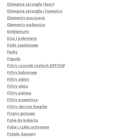
Dźwignie sprzęgła (łapy)
Dźwignie sprzęgła i hamulca
Elementy mocujące
Elementy nadwozia
Emblematy
Etui i pokrowce
Fajki zapłonowe
Farby
Figurki
Filtry cząstek stałych DPF/FAP
Filtry kabinowe
Filtry odmy
Filtry oleju
Filtry paliwa
Filtry powietrza
Filtry skrzyni biegów
Firany gotowe
Folie do kokpitu
Folie i szkła ochronne
Fotele, kanapy