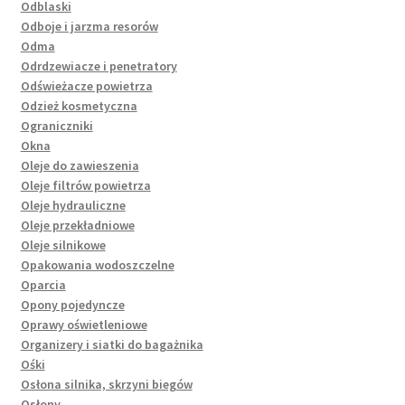
Odblaski
Odboje i jarzma resorów
Odma
Odrdzewiacze i penetratory
Odświeżacze powietrza
Odzież kosmetyczna
Ograniczniki
Okna
Oleje do zawieszenia
Oleje filtrów powietrza
Oleje hydrauliczne
Oleje przekładniowe
Oleje silnikowe
Opakowania wodoszczelne
Oparcia
Opony pojedyncze
Oprawy oświetleniowe
Organizery i siatki do bagażnika
Ośki
Osłona silnika, skrzyni biegów
Osłony