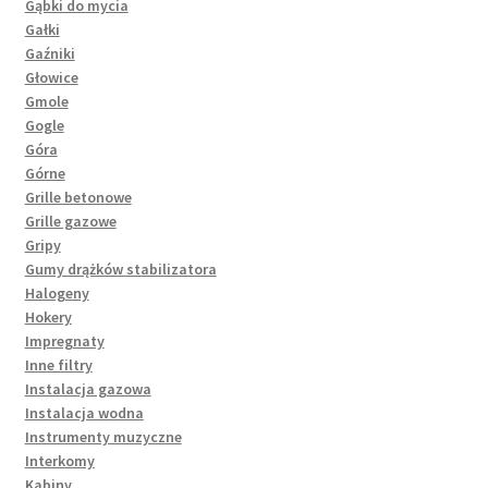
Gąbki do mycia
Gałki
Gaźniki
Głowice
Gmole
Gogle
Góra
Górne
Grille betonowe
Grille gazowe
Gripy
Gumy drążków stabilizatora
Halogeny
Hokery
Impregnaty
Inne filtry
Instalacja gazowa
Instalacja wodna
Instrumenty muzyczne
Interkomy
Kabiny