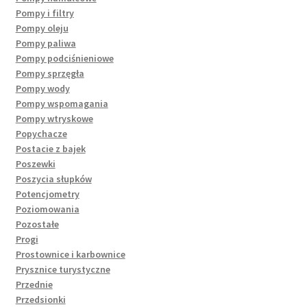
Pompy i filtry
Pompy oleju
Pompy paliwa
Pompy podciśnieniowe
Pompy sprzęgła
Pompy wody
Pompy wspomagania
Pompy wtryskowe
Popychacze
Postacie z bajek
Poszewki
Poszycia słupków
Potencjometry
Poziomowania
Pozostałe
Progi
Prostownice i karbownice
Prysznice turystyczne
Przednie
Przedsionki