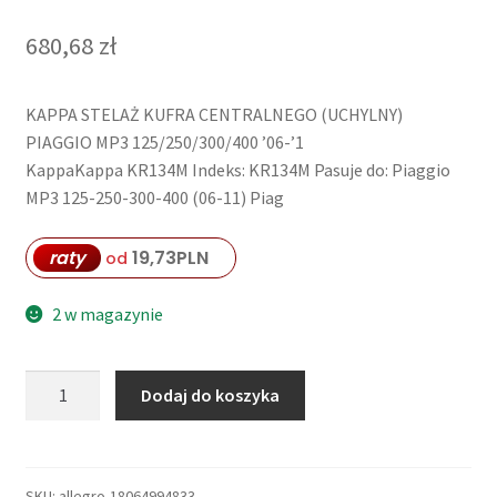
680,68
zł
KAPPA STELAŻ KUFRA CENTRALNEGO (UCHYLNY)
PIAGGIO MP3 125/250/300/400 ’06-’1
KappaKappa KR134M Indeks: KR134M Pasuje do: Piaggio
MP3 125-250-300-400 (06-11) Piag
raty
19,73
PLN
od
2 w magazynie
ilość
Dodaj do koszyka
KAPPA
STELAŻ
KUFRA
CENTRALNEGO
SKU:
allegro-18064994833