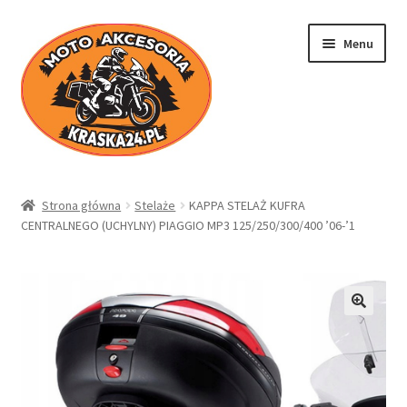
Przejdź
Przejdź
Menu
do
do
nawigacji
treści
Kraska24.pl
Strona główna
Stelaże
KAPPA STELAŻ KUFRA
CENTRALNEGO (UCHYLNY) PIAGGIO MP3 125/250/300/400 ’06-’1
Sklep
Koszyk
Moje konto
Regulamin