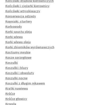
Końcówki drążków kierowniczych
Końcówki i ciężarki kierownicy
Końcówki wtryskiwaczy
Konserwacja odzieży
Kopniaki, startery
Korbowody
Korki spustu oleju
Korki wlewu
Korki wlewu oleju
Korki zbiorników wyrównawczych
Kostiumy męskie
Kosze sprzęgłowe
Koszulki
Koszulki i bluzy
Koszulki i obwoluty
Koszulki nocne
Koszulki z długim rękawem
Kratki nawiewu
Króćce
Króćce głowicy
Krzesła