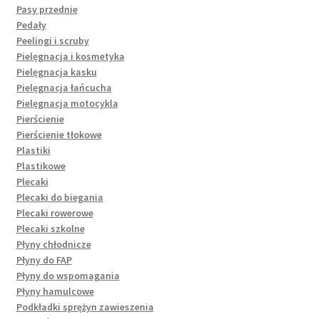
Pasy przednie
Pedały
Peelingi i scruby
Pielęgnacja i kosmetyka
Pielęgnacja kasku
Pielęgnacja łańcucha
Pielęgnacja motocykla
Pierścienie
Pierścienie tłokowe
Plastiki
Plastikowe
Plecaki
Plecaki do biegania
Plecaki rowerowe
Plecaki szkolne
Płyny chłodnicze
Płyny do FAP
Płyny do wspomagania
Płyny hamulcowe
Podkładki sprężyn zawieszenia