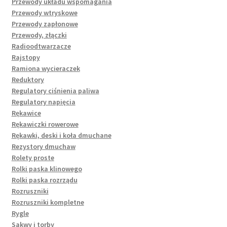
Przewody układu wspomagania
Przewody wtryskowe
Przewody zapłonowe
Przewody, złączki
Radioodtwarzacze
Rajstopy
Ramiona wycieraczek
Reduktory
Regulatory ciśnienia paliwa
Regulatory napięcia
Rękawice
Rękawiczki rowerowe
Rękawki, deski i koła dmuchane
Rezystory dmuchaw
Rolety proste
Rolki paska klinowego
Rolki paska rozrządu
Rozruszniki
Rozruszniki kompletne
Rygle
Sakwy i torby