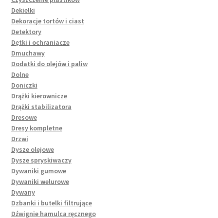
Dekielki
Dekoracje tortów i ciast
Detektory
Dętki i ochraniacze
Dmuchawy
Dodatki do olejów i paliw
Dolne
Doniczki
Drążki kierownicze
Drążki stabilizatora
Dresowe
Dresy kompletne
Drzwi
Dysze olejowe
Dysze spryskiwaczy
Dywaniki gumowe
Dywaniki welurowe
Dywany
Dzbanki i butelki filtrujące
Dźwignie hamulca ręcznego