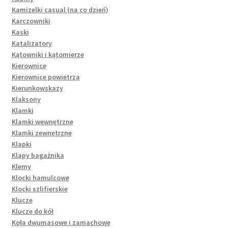
Kamizelki casual (na co dzień)
Karczowniki
Kaski
Katalizatory
Kątowniki i kątomierze
Kierownice
Kierownice powietrza
Kierunkowskazy
Klaksony
Klamki
Klamki wewnętrzne
Klamki zewnętrzne
Klapki
Klapy bagażnika
Klemy
Klocki hamulcowe
Klocki szlifierskie
Klucze
Klucze do kół
Koła dwumasowe i zamachowe