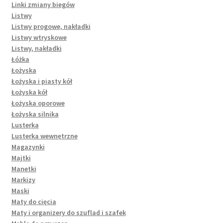
Linki zmiany biegów
Listwy
Listwy progowe, nakładki
Listwy wtryskowe
Listwy, nakładki
Łóżka
Łożyska
Łożyska i piasty kół
Łożyska kół
Łożyska oporowe
Łożyska silnika
Lusterka
Lusterka wewnętrzne
Magazynki
Majtki
Manetki
Markizy
Maski
Maty do cięcia
Maty i organizery do szuflad i szafek