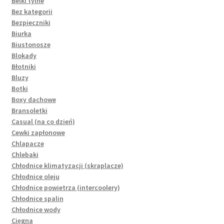
Belki tylne
Bez kategorii
Bezpieczniki
Biurka
Biustonosze
Blokady
Błotniki
Bluzy
Botki
Boxy dachowe
Bransoletki
Casual (na co dzień)
Cewki zapłonowe
Chlapacze
Chlebaki
Chłodnice klimatyzacji (skraplacze)
Chłodnice oleju
Chłodnice powietrza (intercoolery)
Chłodnice spalin
Chłodnice wody
Cięgna