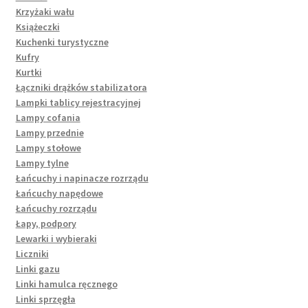
Krzyżaki wału
Książeczki
Kuchenki turystyczne
Kufry
Kurtki
Łączniki drążków stabilizatora
Lampki tablicy rejestracyjnej
Lampy cofania
Lampy przednie
Lampy stołowe
Lampy tylne
Łańcuchy i napinacze rozrządu
Łańcuchy napędowe
Łańcuchy rozrządu
Łapy, podpory
Lewarki i wybieraki
Liczniki
Linki gazu
Linki hamulca ręcznego
Linki sprzęgła