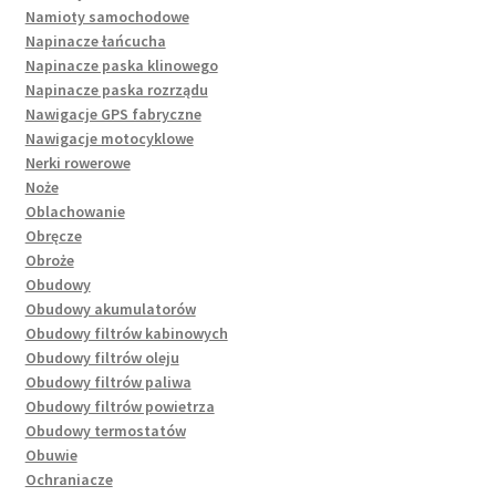
Namioty samochodowe
Napinacze łańcucha
Napinacze paska klinowego
Napinacze paska rozrządu
Nawigacje GPS fabryczne
Nawigacje motocyklowe
Nerki rowerowe
Noże
Oblachowanie
Obręcze
Obroże
Obudowy
Obudowy akumulatorów
Obudowy filtrów kabinowych
Obudowy filtrów oleju
Obudowy filtrów paliwa
Obudowy filtrów powietrza
Obudowy termostatów
Obuwie
Ochraniacze