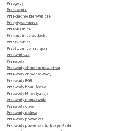
Przeguby
Przekaźniki
Przekładnie kierownicze
Przepływomierze
Przepustnice
Przepustnice wydechu
Przetwornice
Przetwornice napięcia
Przewodowe
Przewody
Przewody chłodnic powietrza
Przewody chłodnic wody
Przewody EGR
Przewody hamulcowe
Przewody klimatyzacji
Przewody nagrzewnic
Przewody oleju
Przewody paliwa
Przewody powietrza
Przewody powietrza turbosprężarki