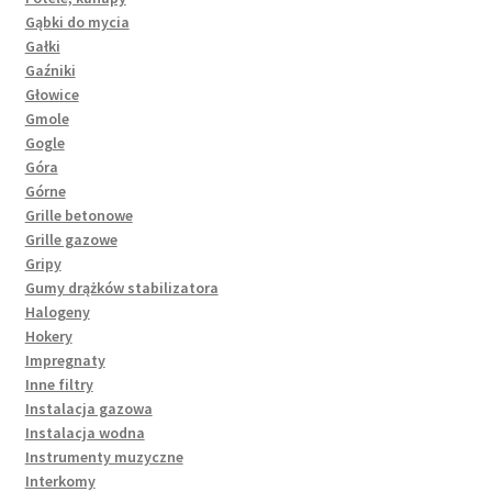
Gąbki do mycia
Gałki
Gaźniki
Głowice
Gmole
Gogle
Góra
Górne
Grille betonowe
Grille gazowe
Gripy
Gumy drążków stabilizatora
Halogeny
Hokery
Impregnaty
Inne filtry
Instalacja gazowa
Instalacja wodna
Instrumenty muzyczne
Interkomy