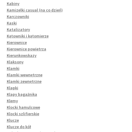
Kabiny
Kamizelki casual (na co dzień)
Karczowniki
Kaski
Katalizatory
Kątowniki i kątomierze
Kierownice
Kierownice powietrza
Kierunkowskazy
Klaksony
Klamki
Klamki wewnętrzne
Klamki zewnętrzne
Klapki
Klapy bagażnika
Klemy
Klocki hamulcowe
Klocki szlifierskie
Klucze
Klucze do kół