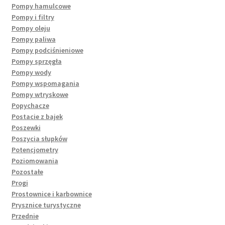
Pompy hamulcowe
Pompy i filtry
Pompy oleju
Pompy paliwa
Pompy podciśnieniowe
Pompy sprzęgła
Pompy wody
Pompy wspomagania
Pompy wtryskowe
Popychacze
Postacie z bajek
Poszewki
Poszycia słupków
Potencjometry
Poziomowania
Pozostałe
Progi
Prostownice i karbownice
Prysznice turystyczne
Przednie