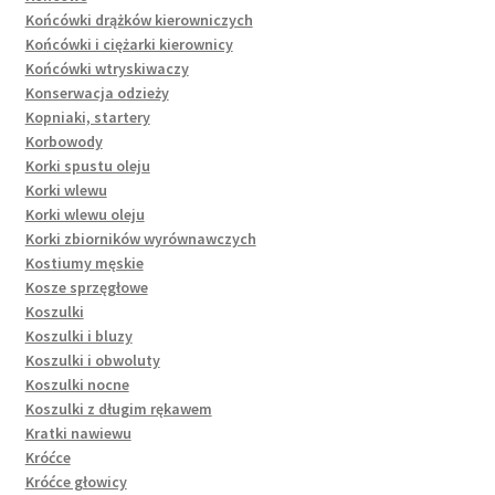
Końcówki drążków kierowniczych
Końcówki i ciężarki kierownicy
Końcówki wtryskiwaczy
Konserwacja odzieży
Kopniaki, startery
Korbowody
Korki spustu oleju
Korki wlewu
Korki wlewu oleju
Korki zbiorników wyrównawczych
Kostiumy męskie
Kosze sprzęgłowe
Koszulki
Koszulki i bluzy
Koszulki i obwoluty
Koszulki nocne
Koszulki z długim rękawem
Kratki nawiewu
Króćce
Króćce głowicy