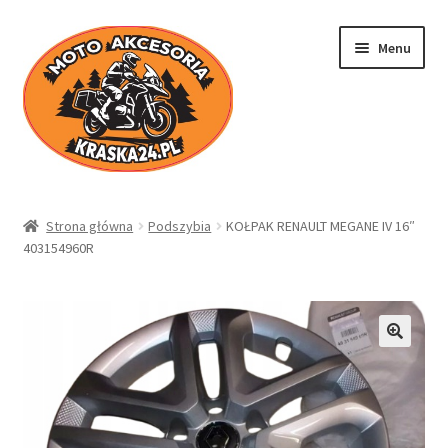
Przejdź
Przejdź
Menu
do
do
nawigacji
treści
Kraska24.pl
Strona główna
Podszybia
KOŁPAK RENAULT MEGANE IV 16″
403154960R
Sklep
Koszyk
Moje konto
Regulamin