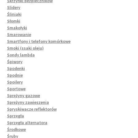
Skrzynki bezpieczników
Slidery
Śliniaki
Słomki
Smakołyki
Smarowanie
Smartfony i telefony komórkowe
Smoki (ssaki oleju)
Sondy lambda
Śpiwory
Spodenki
Spodnie
Spoilery
Sportowe
Sprężyny gazowe
Sprężyny zawieszenia
Spryskiwacze reflektorów
Sprzęgła
Sprzęgła alternatora
Środkowe
Śruby