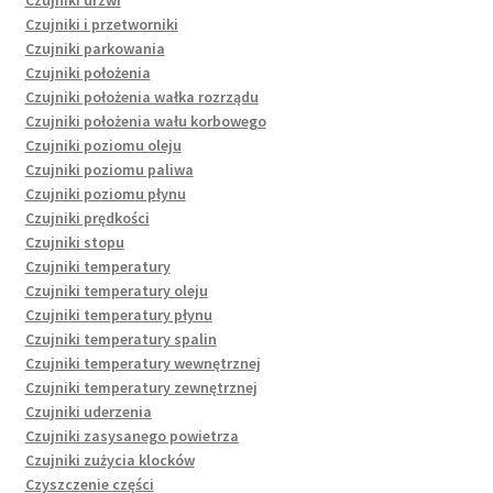
Czujniki drzwi
Czujniki i przetworniki
Czujniki parkowania
Czujniki położenia
Czujniki położenia wałka rozrządu
Czujniki położenia wału korbowego
Czujniki poziomu oleju
Czujniki poziomu paliwa
Czujniki poziomu płynu
Czujniki prędkości
Czujniki stopu
Czujniki temperatury
Czujniki temperatury oleju
Czujniki temperatury płynu
Czujniki temperatury spalin
Czujniki temperatury wewnętrznej
Czujniki temperatury zewnętrznej
Czujniki uderzenia
Czujniki zasysanego powietrza
Czujniki zużycia klocków
Czyszczenie części