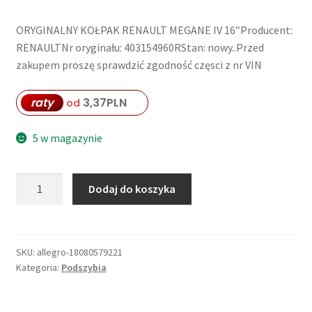
ORYGINALNY KOŁPAK RENAULT MEGANE IV 16″Producent:
RENAULTNr oryginału: 403154960RStan: nowy..Przed
zakupem proszę sprawdzić zgodność częsci z nr VIN
raty
3,37
PLN
od
5 w magazynie
ilość
Dodaj do koszyka
KOŁPAK
RENAULT
MEGANE
IV
SKU:
allegro-18080579221
Kategoria:
Podszybia
16"
403154960R