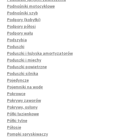
Podnośniki motocyklowe
Podnośniki szyb
Podpory (kobyłki)
Podpory półosi
Podpory wału
Podszybia
Poduszki
Poduszki i łożyska amortyzatorów
Poduszki i miechy
Poduszki powietrzne
Poduszki silnika
Pojedyncze
Pojemniki na wodę
Pokrowce
Pokrywy zaworów
Pokrywy, osłony
Półki łazienkowe
Półki tylne
Półosie
Pompki spryskiwaczy