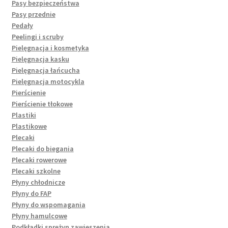
Pasy bezpieczeństwa
Pasy przednie
Pedały
Peelingi i scruby
Pielęgnacja i kosmetyka
Pielęgnacja kasku
Pielęgnacja łańcucha
Pielęgnacja motocykla
Pierścienie
Pierścienie tłokowe
Plastiki
Plastikowe
Plecaki
Plecaki do biegania
Plecaki rowerowe
Plecaki szkolne
Płyny chłodnicze
Płyny do FAP
Płyny do wspomagania
Płyny hamulcowe
Podkładki sprężyn zawieszenia