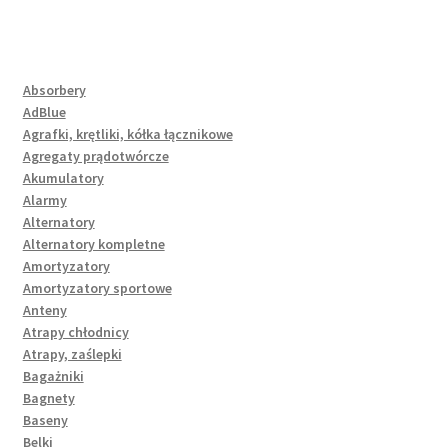
Absorbery
AdBlue
Agrafki, krętliki, kółka łącznikowe
Agregaty prądotwórcze
Akumulatory
Alarmy
Alternatory
Alternatory kompletne
Amortyzatory
Amortyzatory sportowe
Anteny
Atrapy chłodnicy
Atrapy, zaślepki
Bagażniki
Bagnety
Baseny
Belki