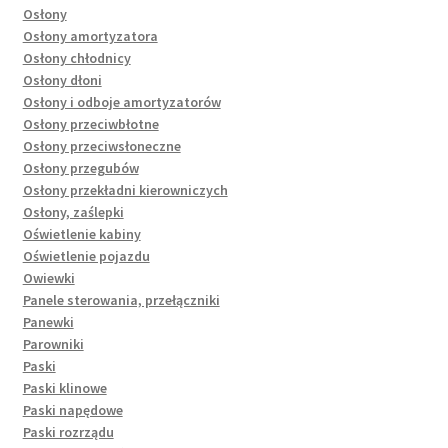
Osłony
Osłony amortyzatora
Osłony chłodnicy
Osłony dłoni
Osłony i odboje amortyzatorów
Osłony przeciwbłotne
Osłony przeciwsłoneczne
Osłony przegubów
Osłony przekładni kierowniczych
Osłony, zaślepki
Oświetlenie kabiny
Oświetlenie pojazdu
Owiewki
Panele sterowania, przełączniki
Panewki
Parowniki
Paski
Paski klinowe
Paski napędowe
Paski rozrządu