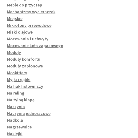
Meble do przyczep
Mechanizmy wycieraczek
Miejskie
Mikrofony przewodowe
Miski olejowe
Mocowania i uchwyty
Mocowanie koła zapasowego
Moduły
Moduły komfortu
Moduły zapłonowe
Moskitiery
Myjki i gąbki
Na hak holowniczy
Na relingi
Na tylną klapę
Naczynia
Naczynia jednorazowe
Nadkola
Nagrzewnice
Naklejki