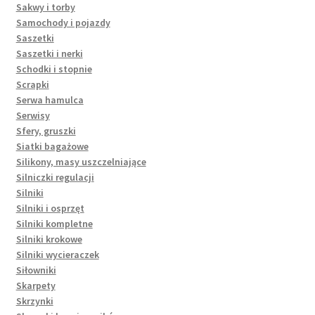
Sakwy i torby
Samochody i pojazdy
Saszetki
Saszetki i nerki
Schodki i stopnie
Scrapki
Serwa hamulca
Serwisy
Sfery, gruszki
Siatki bagażowe
Silikony, masy uszczelniające
Silniczki regulacji
Silniki
Silniki i osprzęt
Silniki kompletne
Silniki krokowe
Silniki wycieraczek
Siłowniki
Skarpety
Skrzynki