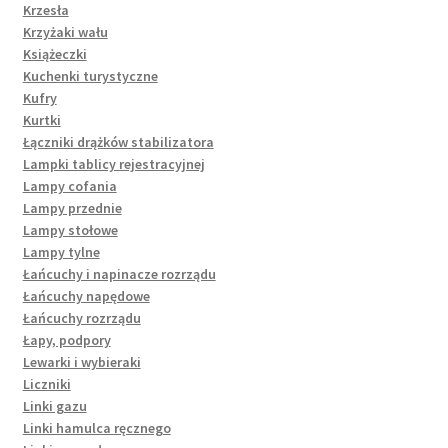
Krzesła
Krzyżaki wału
Książeczki
Kuchenki turystyczne
Kufry
Kurtki
Łączniki drążków stabilizatora
Lampki tablicy rejestracyjnej
Lampy cofania
Lampy przednie
Lampy stołowe
Lampy tylne
Łańcuchy i napinacze rozrządu
Łańcuchy napędowe
Łańcuchy rozrządu
Łapy, podpory
Lewarki i wybieraki
Liczniki
Linki gazu
Linki hamulca ręcznego