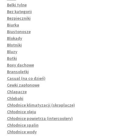
Belki tylne
Bez kategorii
Bezpieczniki
Biurka
Biustonosze
Blokady
Błotniki
Bluzy
Botki
Boxy dachowe
Bransoletki
Casual (na co dzień)
Cewki zapłonowe
Chlapacze
Chlebaki
Chłodnice klimatyzacji (skraplacze)
Chłodnice oleju
Chłodnice powietrza (intercoolery)
Chłodnice spalin
Chłodnice wody