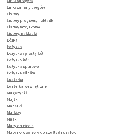
Linki sprzęgła
Linki zmiany biegów
Listwy
Listwy progowe, nakładki
Listwy wtryskowe
Listwy, nakładki
Łóżka
Łożyska
Łożyska i piasty kół
Łożyska kół
Łożyska oporowe
Łożyska silnika
Lusterka
Lusterka wewnętrzne
Magazynki
Majtki
Manetki
Markizy
Maski
Maty do cięcia
Maty i organizery do szuflad i szafek