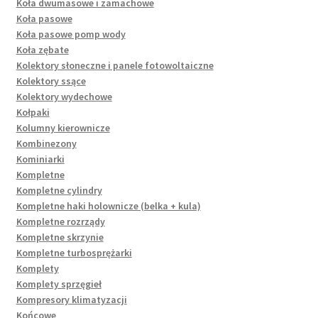
Koła dwumasowe i zamachowe
Koła pasowe
Koła pasowe pomp wody
Koła zębate
Kolektory słoneczne i panele fotowoltaiczne
Kolektory ssące
Kolektory wydechowe
Kołpaki
Kolumny kierownicze
Kombinezony
Kominiarki
Kompletne
Kompletne cylindry
Kompletne haki holownicze (belka + kula)
Kompletne rozrządy
Kompletne skrzynie
Kompletne turbosprężarki
Komplety
Komplety sprzęgieł
Kompresory klimatyzacji
Końcowe