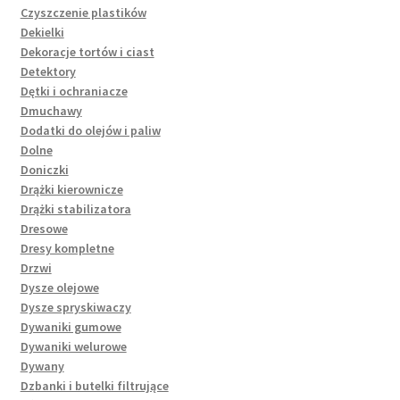
Czyszczenie plastików
Dekielki
Dekoracje tortów i ciast
Detektory
Dętki i ochraniacze
Dmuchawy
Dodatki do olejów i paliw
Dolne
Doniczki
Drążki kierownicze
Drążki stabilizatora
Dresowe
Dresy kompletne
Drzwi
Dysze olejowe
Dysze spryskiwaczy
Dywaniki gumowe
Dywaniki welurowe
Dywany
Dzbanki i butelki filtrujące