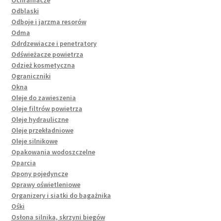
Ochraniacze
Odblaski
Odboje i jarzma resorów
Odma
Odrdzewiacze i penetratory
Odświeżacze powietrza
Odzież kosmetyczna
Ograniczniki
Okna
Oleje do zawieszenia
Oleje filtrów powietrza
Oleje hydrauliczne
Oleje przekładniowe
Oleje silnikowe
Opakowania wodoszczelne
Oparcia
Opony pojedyncze
Oprawy oświetleniowe
Organizery i siatki do bagażnika
Ośki
Osłona silnika, skrzyni biegów