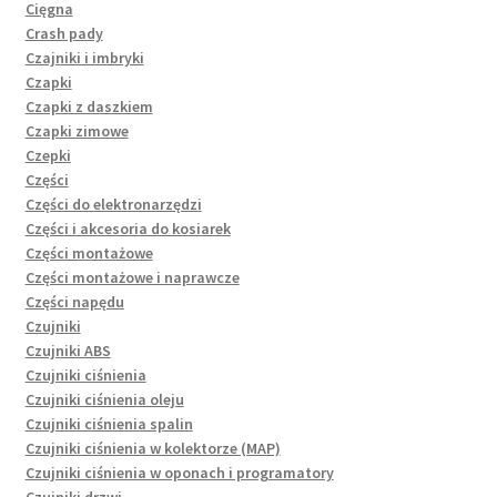
Cięgna
Crash pady
Czajniki i imbryki
Czapki
Czapki z daszkiem
Czapki zimowe
Czepki
Części
Części do elektronarzędzi
Części i akcesoria do kosiarek
Części montażowe
Części montażowe i naprawcze
Części napędu
Czujniki
Czujniki ABS
Czujniki ciśnienia
Czujniki ciśnienia oleju
Czujniki ciśnienia spalin
Czujniki ciśnienia w kolektorze (MAP)
Czujniki ciśnienia w oponach i programatory