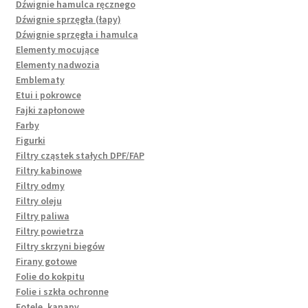
Dźwignie hamulca ręcznego
Dźwignie sprzęgła (łapy)
Dźwignie sprzęgła i hamulca
Elementy mocujące
Elementy nadwozia
Emblematy
Etui i pokrowce
Fajki zapłonowe
Farby
Figurki
Filtry cząstek stałych DPF/FAP
Filtry kabinowe
Filtry odmy
Filtry oleju
Filtry paliwa
Filtry powietrza
Filtry skrzyni biegów
Firany gotowe
Folie do kokpitu
Folie i szkła ochronne
Fotele, kanapy