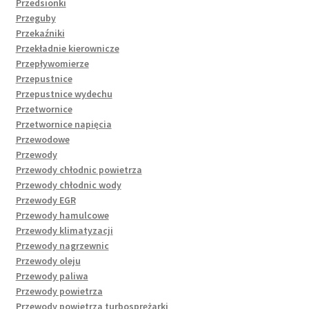
Przedsionki
Przeguby
Przekaźniki
Przekładnie kierownicze
Przepływomierze
Przepustnice
Przepustnice wydechu
Przetwornice
Przetwornice napięcia
Przewodowe
Przewody
Przewody chłodnic powietrza
Przewody chłodnic wody
Przewody EGR
Przewody hamulcowe
Przewody klimatyzacji
Przewody nagrzewnic
Przewody oleju
Przewody paliwa
Przewody powietrza
Przewody powietrza turbosprężarki