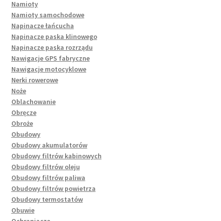
Namioty
Namioty samochodowe
Napinacze łańcucha
Napinacze paska klinowego
Napinacze paska rozrządu
Nawigacje GPS fabryczne
Nawigacje motocyklowe
Nerki rowerowe
Noże
Oblachowanie
Obręcze
Obroże
Obudowy
Obudowy akumulatorów
Obudowy filtrów kabinowych
Obudowy filtrów oleju
Obudowy filtrów paliwa
Obudowy filtrów powietrza
Obudowy termostatów
Obuwie