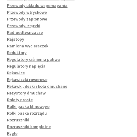
Przewody układu wspomagania
Przewody wtryskowe
Przewody zapłonowe
Przewody, złączki
Radioodtwarzacze
Rajstopy
Ramiona wycieraczek
Reduktory
Regulatory ciśnienia paliwa
Regulatory napięcia
Rękawice
Rękawiczki rowerowe
Rękawki, deski i koła dmuchane
Rezystory dmuchaw
Rolety proste
Rolki paska klinowego
Rolki paska rozrządu
Rozruszniki
Rozruszniki kompletne
Rygle